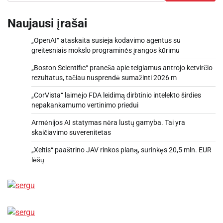
Naujausi įrašai
„OpenAI“ ataskaita susieja kodavimo agentus su
greitesniais mokslo programinės įrangos kūrimu
„Boston Scientific“ praneša apie teigiamus antrojo ketvirčio
rezultatus, tačiau nusprendė sumažinti 2026 m
„CorVista“ laimėjo FDA leidimą dirbtinio intelekto širdies
nepakankamumo vertinimo priedui
Armėnijos AI statymas nėra lustų gamyba. Tai yra
skaičiavimo suverenitetas
„Xeltis“ paaštrino JAV rinkos planą, surinkęs 20,5 mln. EUR
lėšų