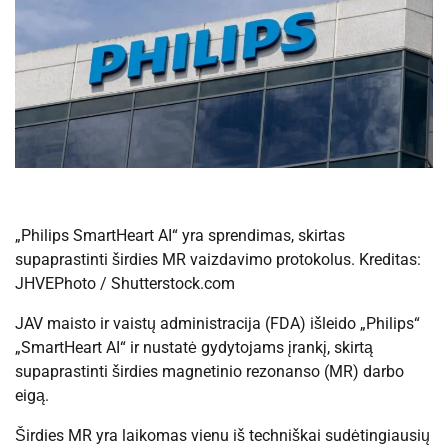
„Philips SmartHeart AI“ yra sprendimas, skirtas
supaprastinti širdies MR vaizdavimo protokolus. Kreditas:
JHVEPhoto / Shutterstock.com
JAV maisto ir vaistų administracija (FDA) išleido „Philips“
„SmartHeart AI“ ir nustatė gydytojams įrankį, skirtą
supaprastinti širdies magnetinio rezonanso (MR) darbo
eigą.
Širdies MR yra laikomas vienu iš techniškai sudėtingiausių