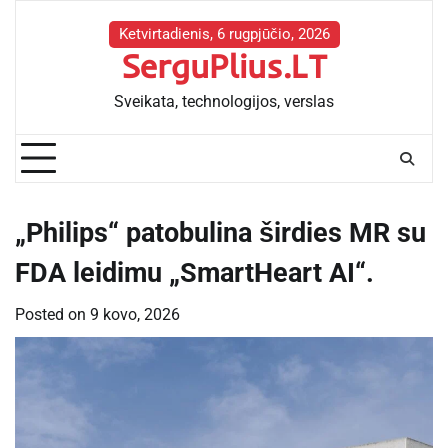
Skip
to
Ketvirtadienis, 6 rugpjūčio, 2026
SerguPlius.LT
content
Sveikata, technologijos, verslas
„Philips“ patobulina širdies MR su
FDA leidimu „SmartHeart AI“.
Posted on
9 kovo, 2026