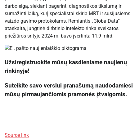
darbo eigą, siekiant pagerinti diagnostikos tikslumą ir
sumažinti laiką, kurį specialistai skiria MRT ir susijusiems
vaizdo gavimo protokolams. Remiantis „GlobalData“
ataskaita, jungtinė dirbtinio intelekto rinka sveikatos
priežiūros srityje 2024 m. buvo įvertinta 11,9 mlrd.
Užsiregistruokite mūsų kasdieniame naujienų
rinkinyje!
Suteikite savo verslui pranašumą naudodamiesi
mūsų pirmaujančiomis pramonės įžvalgomis.
Source link