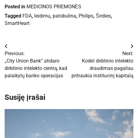
Posted in
MEDICINOS PRIEMONĖS
Tagged
FDA
,
leidimu
,
patobulina
,
Philips
,
Širdies
,
SmartHeart
Navigacija
Previous:
Next:
tarp
„City Union Bank“ atidaro
Kodėl dirbtinio intelekto
dirbtinio intelekto centrą, kad
draudimas pagaliau
įrašų
palaikytų banko operacijas
pritraukia institucinį kapitalą
Susiję įrašai