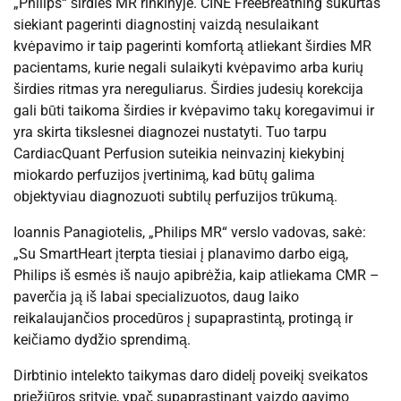
„Philips“ širdies MR rinkinyje. CINE FreeBreathing sukurtas
siekiant pagerinti diagnostinį vaizdą nesulaikant
kvėpavimo ir taip pagerinti komfortą atliekant širdies MR
pacientams, kurie negali sulaikyti kvėpavimo arba kurių
širdies ritmas yra nereguliarus. Širdies judesių korekcija
gali būti taikoma širdies ir kvėpavimo takų koregavimui ir
yra skirta tikslesnei diagnozei nustatyti. Tuo tarpu
CardiacQuant Perfusion suteikia neinvazinį kiekybinį
miokardo perfuzijos įvertinimą, kad būtų galima
objektyviau diagnozuoti subtilų perfuzijos trūkumą.
Ioannis Panagiotelis, „Philips MR“ verslo vadovas, sakė:
„Su SmartHeart įterpta tiesiai į planavimo darbo eigą,
Philips iš esmės iš naujo apibrėžia, kaip atliekama CMR –
paverčia ją iš labai specializuotos, daug laiko
reikalaujančios procedūros į supaprastintą, protingą ir
keičiamo dydžio sprendimą.
Dirbtinio intelekto taikymas daro didelį poveikį sveikatos
priežiūros srityje, ypač supaprastinant vaizdo gavimo