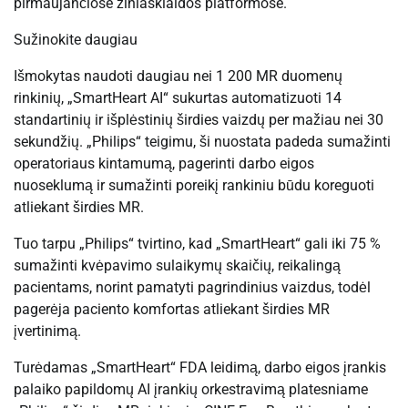
pirmaujančiose žiniasklaidos platformose.
Sužinokite daugiau
Išmokytas naudoti daugiau nei 1 200 MR duomenų
rinkinių, „SmartHeart AI“ sukurtas automatizuoti 14
standartinių ir išplėstinių širdies vaizdų per mažiau nei 30
sekundžių. „Philips“ teigimu, ši nuostata padeda sumažinti
operatoriaus kintamumą, pagerinti darbo eigos
nuoseklumą ir sumažinti poreikį rankiniu būdu koreguoti
atliekant širdies MR.
Tuo tarpu „Philips“ tvirtino, kad „SmartHeart“ gali iki 75 %
sumažinti kvėpavimo sulaikymų skaičių, reikalingą
pacientams, norint pamatyti pagrindinius vaizdus, ​​todėl
pagerėja paciento komfortas atliekant širdies MR
įvertinimą.
Turėdamas „SmartHeart“ FDA leidimą, darbo eigos įrankis
palaiko papildomų AI įrankių orkestravimą platesniame