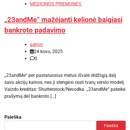
MEDICINOS PRIEMONĖS
„23andMe“ mažėjanti kelionė baigiasi
bankroto padavimo
admin
24 kovo, 2025
0
„23andMe“ per pastaruosius metus išvalė didžiąją dalį
savo akcijų kainos, nes ji stengėsi rasti tvarų verslo modelį.
Vaizdo kreditas: Shutterstock/Nevodka. „23andMe“ pateikė
prašymą dėl bankroto […]
Paieška
Paieška