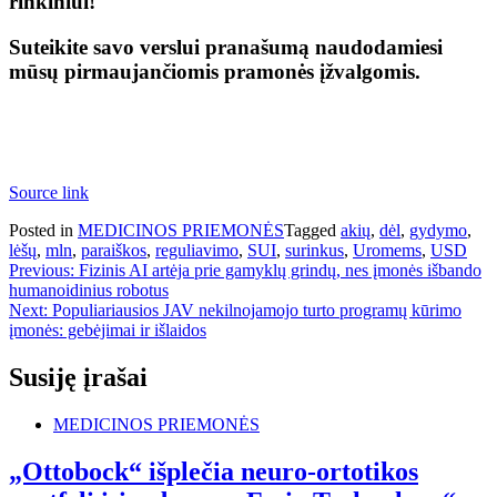
rinkiniui!
Suteikite savo verslui pranašumą naudodamiesi
mūsų pirmaujančiomis pramonės įžvalgomis.
Source link
Posted in
MEDICINOS PRIEMONĖS
Tagged
akių
,
dėl
,
gydymo
,
lėšų
,
mln
,
paraiškos
,
reguliavimo
,
SUI
,
surinkus
,
Uromems
,
USD
Navigacija
Previous:
Fizinis AI artėja prie gamyklų grindų, nes įmonės išbando
humanoidinius robotus
tarp
Next:
Populiariausios JAV nekilnojamojo turto programų kūrimo
įrašų
įmonės: gebėjimai ir išlaidos
Susiję įrašai
MEDICINOS PRIEMONĖS
„Ottobock“ išplečia neuro-ortotikos