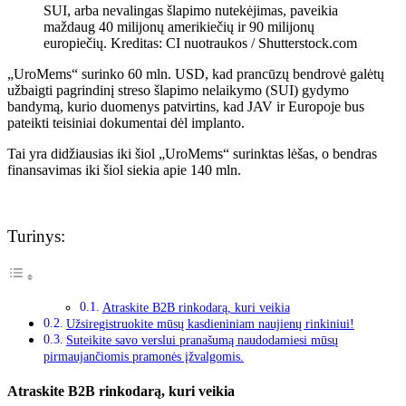
SUI, arba nevalingas šlapimo nutekėjimas, paveikia
maždaug 40 milijonų amerikiečių ir 90 milijonų
europiečių. Kreditas: CI nuotraukos / Shutterstock.com
„UroMems“ surinko 60 mln. USD, kad prancūzų bendrovė galėtų
užbaigti pagrindinį streso šlapimo nelaikymo (SUI) gydymo
bandymą, kurio duomenys patvirtins, kad JAV ir Europoje bus
pateikti teisiniai dokumentai dėl implanto.
Tai yra didžiausias iki šiol „UroMems“ surinktas lėšas, o bendras
finansavimas iki šiol siekia apie 140 mln.
Turinys:
Atraskite B2B rinkodarą, kuri veikia
Užsiregistruokite mūsų kasdieniniam naujienų rinkiniui!
Suteikite savo verslui pranašumą naudodamiesi mūsų
pirmaujančiomis pramonės įžvalgomis.
Atraskite B2B rinkodarą, kuri veikia