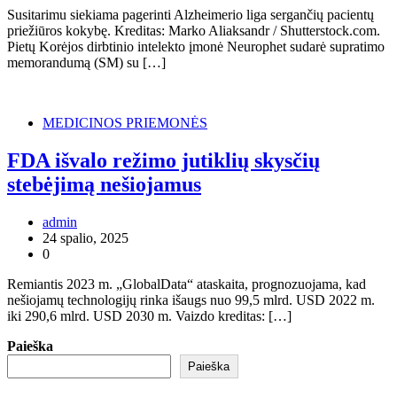
Susitarimu siekiama pagerinti Alzheimerio liga sergančių pacientų
priežiūros kokybę. Kreditas: Marko Aliaksandr / Shutterstock.com.
Pietų Korėjos dirbtinio intelekto įmonė Neurophet sudarė supratimo
memorandumą (SM) su […]
MEDICINOS PRIEMONĖS
FDA išvalo režimo jutiklių skysčių
stebėjimą nešiojamus
admin
24 spalio, 2025
0
Remiantis 2023 m. „GlobalData“ ataskaita, prognozuojama, kad
nešiojamų technologijų rinka išaugs nuo 99,5 mlrd. USD 2022 m.
iki 290,6 mlrd. USD 2030 m. Vaizdo kreditas: […]
Paieška
Paieška