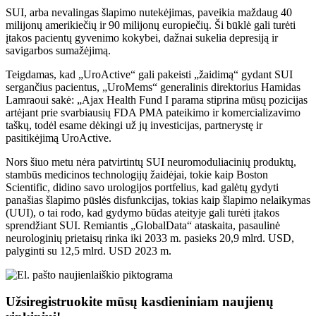
SUI, arba nevalingas šlapimo nutekėjimas, paveikia maždaug 40
milijonų amerikiečių ir 90 milijonų europiečių. Ši būklė gali turėti
įtakos pacientų gyvenimo kokybei, dažnai sukelia depresiją ir
savigarbos sumažėjimą.
Teigdamas, kad „UroActive“ gali pakeisti „žaidimą“ gydant SUI
sergančius pacientus, „UroMems“ generalinis direktorius Hamidas
Lamraoui sakė: „Ajax Health Fund I parama stiprina mūsų pozicijas
artėjant prie svarbiausių FDA PMA pateikimo ir komercializavimo
taškų, todėl esame dėkingi už jų investicijas, partnerystę ir
pasitikėjimą UroActive.
Nors šiuo metu nėra patvirtintų SUI neuromoduliacinių produktų,
stambūs medicinos technologijų žaidėjai, tokie kaip Boston
Scientific, didino savo urologijos portfelius, kad galėtų gydyti
panašias šlapimo pūslės disfunkcijas, tokias kaip šlapimo nelaikymas
(UUI), o tai rodo, kad gydymo būdas ateityje gali turėti įtakos
sprendžiant SUI. Remiantis „GlobalData“ ataskaita, pasaulinė
neurologinių prietaisų rinka iki 2033 m. pasieks 20,9 mlrd. USD,
palyginti su 12,5 mlrd. USD 2023 m.
Užsiregistruokite mūsų kasdieniniam naujienų