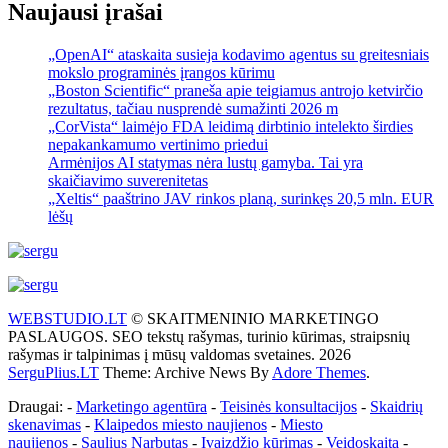
Naujausi įrašai
„OpenAI“ ataskaita susieja kodavimo agentus su greitesniais
mokslo programinės įrangos kūrimu
„Boston Scientific“ praneša apie teigiamus antrojo ketvirčio
rezultatus, tačiau nusprendė sumažinti 2026 m
„CorVista“ laimėjo FDA leidimą dirbtinio intelekto širdies
nepakankamumo vertinimo priedui
Armėnijos AI statymas nėra lustų gamyba. Tai yra
skaičiavimo suverenitetas
„Xeltis“ paaštrino JAV rinkos planą, surinkęs 20,5 mln. EUR
lėšų
WEBSTUDIO.LT
© SKAITMENINIO MARKETINGO
PASLAUGOS. SEO tekstų rašymas, turinio kūrimas, straipsnių
rašymas ir talpinimas į mūsų valdomas svetaines. 2026
SerguPlius.LT
Theme: Archive News By
Adore Themes
.
Draugai: -
Marketingo agentūra
-
Teisinės konsultacijos
-
Skaidrių
skenavimas
-
Klaipedos miesto naujienos
-
Miesto
naujienos
-
Saulius Narbutas
-
Įvaizdžio kūrimas
-
Veidoskaita
-