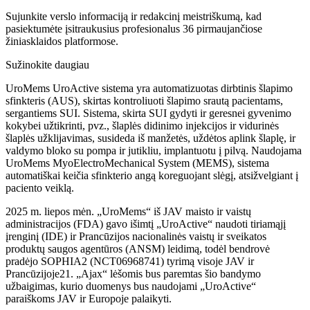
Sujunkite verslo informaciją ir redakcinį meistriškumą, kad
pasiektumėte įsitraukusius profesionalus 36 pirmaujančiose
žiniasklaidos platformose.
Sužinokite daugiau
UroMems UroActive sistema yra automatizuotas dirbtinis šlapimo
sfinkteris (AUS), skirtas kontroliuoti šlapimo srautą pacientams,
sergantiems SUI. Sistema, skirta SUI gydyti ir geresnei gyvenimo
kokybei užtikrinti, pvz., šlaplės didinimo injekcijos ir vidurinės
šlaplės užklijavimas, susideda iš manžetės, uždėtos aplink šlaplę, ir
valdymo bloko su pompa ir jutikliu, implantuotu į pilvą. Naudojama
UroMems MyoElectroMechanical System (MEMS), sistema
automatiškai keičia sfinkterio angą koreguojant slėgį, atsižvelgiant į
paciento veiklą.
2025 m. liepos mėn. „UroMems“ iš JAV maisto ir vaistų
administracijos (FDA) gavo išimtį „UroActive“ naudoti tiriamąjį
įrenginį (IDE) ir Prancūzijos nacionalinės vaistų ir sveikatos
produktų saugos agentūros (ANSM) leidimą, todėl bendrovė
pradėjo SOPHIA2 (NCT06968741) tyrimą visoje JAV ir
Prancūzijoje21. „Ajax“ lėšomis bus paremtas šio bandymo
užbaigimas, kurio duomenys bus naudojami „UroActive“
paraiškoms JAV ir Europoje palaikyti.