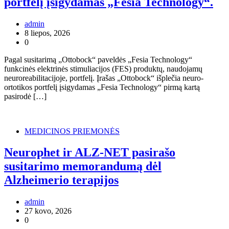
portfelį įsigydamas „Fesia Technology“.
admin
8 liepos, 2026
0
Pagal susitarimą „Ottobock“ paveldės „Fesia Technology“
funkcinės elektrinės stimuliacijos (FES) produktų, naudojamų
neuroreabilitacijoje, portfelį. Įrašas „Ottobock“ išplečia neuro-
ortotikos portfelį įsigydamas „Fesia Technology“ pirmą kartą
pasirodė […]
MEDICINOS PRIEMONĖS
Neurophet ir ALZ-NET pasirašo
susitarimo memorandumą dėl
Alzheimerio terapijos
admin
27 kovo, 2026
0