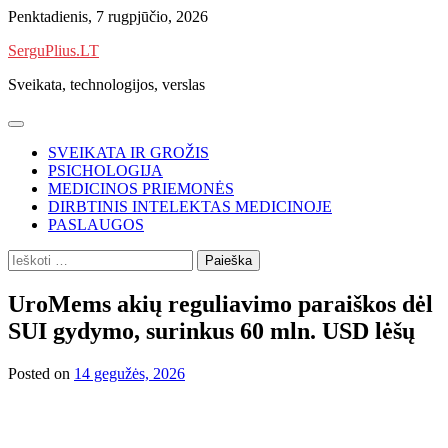
Skip
Penktadienis, 7 rugpjūčio, 2026
to
SerguPlius.LT
content
Sveikata, technologijos, verslas
SVEIKATA IR GROŽIS
PSICHOLOGIJA
MEDICINOS PRIEMONĖS
DIRBTINIS INTELEKTAS MEDICINOJE
PASLAUGOS
Ieškoti:
UroMems akių reguliavimo paraiškos dėl
SUI gydymo, surinkus 60 mln. USD lėšų
Posted on
14 gegužės, 2026