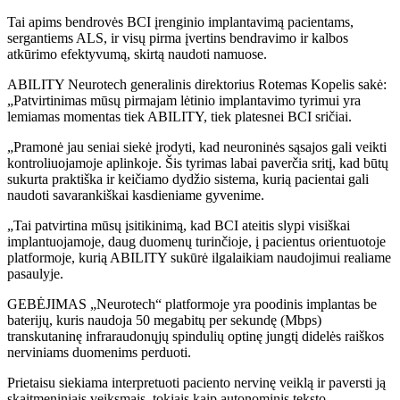
Tai apims bendrovės BCI įrenginio implantavimą pacientams,
sergantiems ALS, ir visų pirma įvertins bendravimo ir kalbos
atkūrimo efektyvumą, skirtą naudoti namuose.
ABILITY Neurotech generalinis direktorius Rotemas Kopelis sakė:
„Patvirtinimas mūsų pirmajam lėtinio implantavimo tyrimui yra
lemiamas momentas tiek ABILITY, tiek platesnei BCI sričiai.
„Pramonė jau seniai siekė įrodyti, kad neuroninės sąsajos gali veikti
kontroliuojamoje aplinkoje. Šis tyrimas labai paverčia sritį, kad būtų
sukurta praktiška ir keičiamo dydžio sistema, kurią pacientai gali
naudoti savarankiškai kasdieniame gyvenime.
„Tai patvirtina mūsų įsitikinimą, kad BCI ateitis slypi visiškai
implantuojamoje, daug duomenų turinčioje, į pacientus orientuotoje
platformoje, kurią ABILITY sukūrė ilgalaikiam naudojimui realiame
pasaulyje.
GEBĖJIMAS „Neurotech“ platformoje yra poodinis implantas be
baterijų, kuris naudoja 50 megabitų per sekundę (Mbps)
transkutaninę infraraudonųjų spindulių optinę jungtį didelės raiškos
nerviniams duomenims perduoti.
Prietaisu siekiama interpretuoti paciento nervinę veiklą ir paversti ją
skaitmeniniais veiksmais, tokiais kaip autonominis teksto