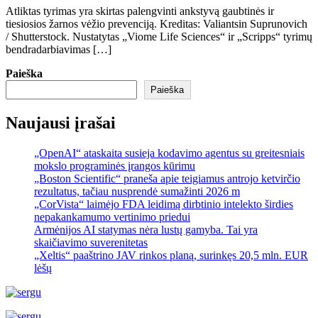
Atliktas tyrimas yra skirtas palengvinti ankstyvą gaubtinės ir
tiesiosios žarnos vėžio prevenciją. Kreditas: Valiantsin Suprunovich
/ Shutterstock. Nustatytas „Viome Life Sciences“ ir „Scripps“ tyrimų
bendradarbiavimas […]
Paieška
Paieška
Naujausi įrašai
„OpenAI“ ataskaita susieja kodavimo agentus su greitesniais
mokslo programinės įrangos kūrimu
„Boston Scientific“ praneša apie teigiamus antrojo ketvirčio
rezultatus, tačiau nusprendė sumažinti 2026 m
„CorVista“ laimėjo FDA leidimą dirbtinio intelekto širdies
nepakankamumo vertinimo priedui
Armėnijos AI statymas nėra lustų gamyba. Tai yra
skaičiavimo suverenitetas
„Xeltis“ paaštrino JAV rinkos planą, surinkęs 20,5 mln. EUR
lėšų