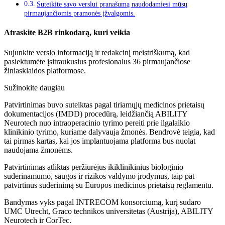
Suteikite savo verslui pranašumą naudodamiesi mūsų
pirmaujančiomis pramonės įžvalgomis.
Atraskite B2B rinkodarą, kuri veikia
Sujunkite verslo informaciją ir redakcinį meistriškumą, kad
pasiektumėte įsitraukusius profesionalus 36 pirmaujančiose
žiniasklaidos platformose.
Sužinokite daugiau
Patvirtinimas buvo suteiktas pagal tiriamųjų medicinos prietaisų
dokumentacijos (IMDD) procedūrą, leidžiančią ABILITY
Neurotech nuo intraoperacinio tyrimo pereiti prie ilgalaikio
klinikinio tyrimo, kuriame dalyvauja žmonės. Bendrovė teigia, kad
tai pirmas kartas, kai jos implantuojama platforma bus nuolat
naudojama žmonėms.
Patvirtinimas atliktas peržiūrėjus ikiklinikinius biologinio
suderinamumo, saugos ir rizikos valdymo įrodymus, taip pat
patvirtinus suderinimą su Europos medicinos prietaisų reglamentu.
Bandymas vyks pagal INTRECOM konsorciumą, kurį sudaro
UMC Utrecht, Graco technikos universitetas (Austrija), ABILITY
Neurotech ir CorTec.