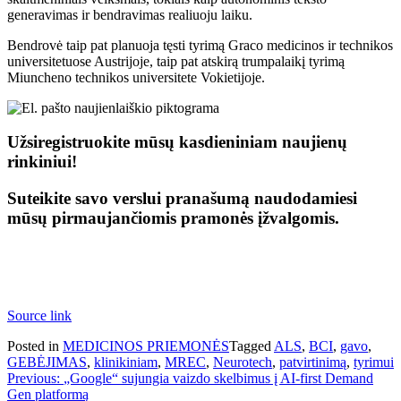
generavimas ir bendravimas realiuoju laiku.
Bendrovė taip pat planuoja tęsti tyrimą Graco medicinos ir technikos
universitetuose Austrijoje, taip pat atskirą trumpalaikį tyrimą
Miuncheno technikos universitete Vokietijoje.
Užsiregistruokite mūsų kasdieniniam naujienų
rinkiniui!
Suteikite savo verslui pranašumą naudodamiesi
mūsų pirmaujančiomis pramonės įžvalgomis.
Source link
Posted in
MEDICINOS PRIEMONĖS
Tagged
ALS
,
BCI
,
gavo
,
GEBĖJIMAS
,
klinikiniam
,
MREC
,
Neurotech
,
patvirtinimą
,
tyrimui
Navigacija
Previous:
„Google“ sujungia vaizdo skelbimus į AI-first Demand
Gen platformą