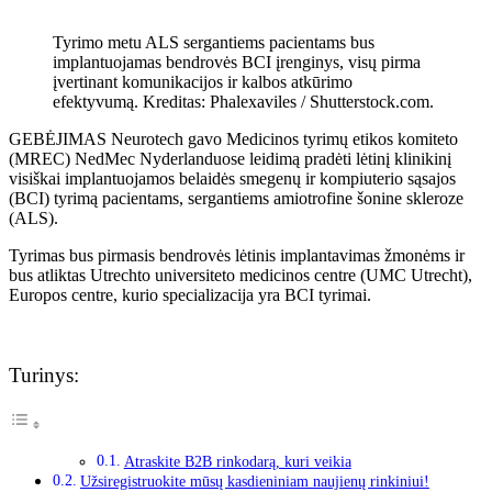
Tyrimo metu ALS sergantiems pacientams bus
implantuojamas bendrovės BCI įrenginys, visų pirma
įvertinant komunikacijos ir kalbos atkūrimo
efektyvumą. Kreditas: Phalexaviles / Shutterstock.com.
GEBĖJIMAS Neurotech gavo Medicinos tyrimų etikos komiteto
(MREC) NedMec Nyderlanduose leidimą pradėti lėtinį klinikinį
visiškai implantuojamos belaidės smegenų ir kompiuterio sąsajos
(BCI) tyrimą pacientams, sergantiems amiotrofine šonine skleroze
(ALS).
Tyrimas bus pirmasis bendrovės lėtinis implantavimas žmonėms ir
bus atliktas Utrechto universiteto medicinos centre (UMC Utrecht),
Europos centre, kurio specializacija yra BCI tyrimai.
Turinys:
Atraskite B2B rinkodarą, kuri veikia
Užsiregistruokite mūsų kasdieniniam naujienų rinkiniui!