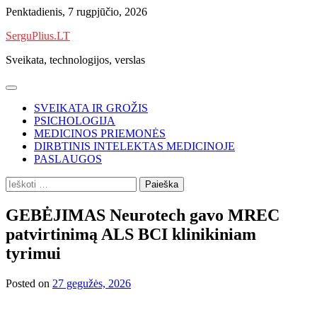
Skip
Penktadienis, 7 rugpjūčio, 2026
to
SerguPlius.LT
content
Sveikata, technologijos, verslas
SVEIKATA IR GROŽIS
PSICHOLOGIJA
MEDICINOS PRIEMONĖS
DIRBTINIS INTELEKTAS MEDICINOJE
PASLAUGOS
Ieškoti:
GEBĖJIMAS Neurotech gavo MREC
patvirtinimą ALS BCI klinikiniam
tyrimui
Posted on
27 gegužės, 2026