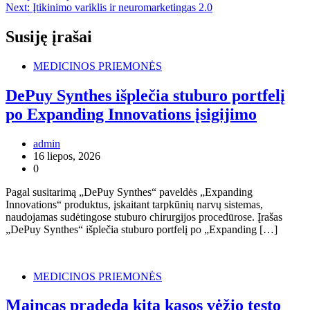
tarp
Next:
Įtikinimo variklis ir neuromarketingas 2.0
įrašų
Susiję įrašai
MEDICINOS PRIEMONĖS
DePuy Synthes išplečia stuburo portfelį
po Expanding Innovations įsigijimo
admin
16 liepos, 2026
0
Pagal susitarimą „DePuy Synthes“ paveldės „Expanding
Innovations“ produktus, įskaitant tarpkūnių narvų sistemas,
naudojamas sudėtingose ​​stuburo chirurgijos procedūrose. Įrašas
„DePuy Synthes“ išplečia stuburo portfelį po „Expanding […]
MEDICINOS PRIEMONĖS
Maincas pradeda kitą kasos vėžio testo