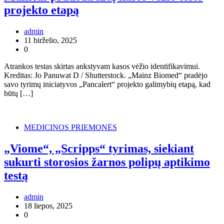
projekto etapą
admin
11 birželio, 2025
0
Atrankos testas skirtas ankstyvam kasos vėžio identifikavimui.
Kreditas: Jo Panuwat D / Shutterstock. „Mainz Biomed“ pradėjo
savo tyrimų iniciatyvos „Pancalert“ projekto galimybių etapą, kad
būtų […]
MEDICINOS PRIEMONĖS
„Viome“, „Scripps“ tyrimas, siekiant
sukurti storosios žarnos polipų aptikimo
testą
admin
18 liepos, 2025
0