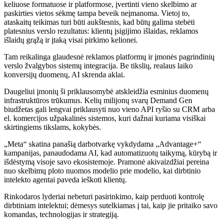
keliuose formatuose ir platformose, įvertinti vieno skelbimo ar
paskirties vietos sėkmę tampa beveik neįmanoma. Vietoj to,
ataskaitų teikimas turi būti aukštesnis, kad būtų galima stebėti
platesnius verslo rezultatus: klientų įsigijimo išlaidas, reklamos
išlaidų grąžą ir įtaką visai pirkimo kelionei.
Tam reikalinga glaudesnė reklamos platformų ir įmonės pagrindinių
verslo žvalgybos sistemų integracija. Be tikslių, realaus laiko
konversijų duomenų, AI skrenda aklai.
Daugeliui įmonių ši priklausomybė atskleidžia esminius duomenų
infrastruktūros trūkumus. Kelių milijonų svarų Demand Gen
biudžetas gali lengvai priklausyti nuo vieno API ryšio su CRM arba
el. komercijos užpakalinės sistemos, kuri dažnai kuriama visiškai
skirtingiems tikslams, kokybės.
„Meta“ skatina panašią darbotvarkę vykdydama „Advantage+“
kampanijas, panaudodama AI, kad automatizuotų taikymą, kūrybą ir
išdėstymą visoje savo ekosistemoje. Pramonė akivaizdžiai pereina
nuo skelbimų ploto nuomos modelio prie modelio, kai dirbtinio
intelekto agentai paveda ieškoti klientų.
Rinkodaros lyderiai nebeturi pasirinkimo, kaip perduoti kontrolę
dirbtiniam intelektui; dėmesys sutelkiamas į tai, kaip jie pritaiko savo
komandas, technologijas ir strategiją.