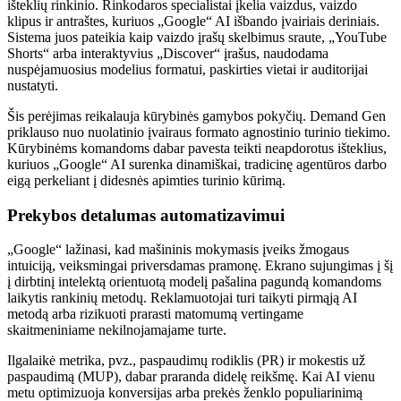
išteklių rinkinio. Rinkodaros specialistai įkelia vaizdus, ​​vaizdo
klipus ir antraštes, kuriuos „Google“ AI išbando įvairiais deriniais.
Sistema juos pateikia kaip vaizdo įrašų skelbimus sraute, „YouTube
Shorts“ arba interaktyvius „Discover“ įrašus, naudodama
nuspėjamuosius modelius formatui, paskirties vietai ir auditorijai
nustatyti.
Šis perėjimas reikalauja kūrybinės gamybos pokyčių. Demand Gen
priklauso nuo nuolatinio įvairaus formato agnostinio turinio tiekimo.
Kūrybinėms komandoms dabar pavesta teikti neapdorotus išteklius,
kuriuos „Google“ AI surenka dinamiškai, tradicinę agentūros darbo
eigą perkeliant į didesnės apimties turinio kūrimą.
Prekybos detalumas automatizavimui
„Google“ lažinasi, kad mašininis mokymasis įveiks žmogaus
intuiciją, veiksmingai priversdamas pramonę. Ekrano sujungimas į šį
į dirbtinį intelektą orientuotą modelį pašalina pagundą komandoms
laikytis rankinių metodų. Reklamuotojai turi taikyti pirmąją AI
metodą arba rizikuoti prarasti matomumą vertingame
skaitmeniniame nekilnojamajame turte.
Ilgalaikė metrika, pvz., paspaudimų rodiklis (PR) ir mokestis už
paspaudimą (MUP), dabar praranda didelę reikšmę. Kai AI vienu
metu optimizuoja konversijas arba prekės ženklo populiarinimą