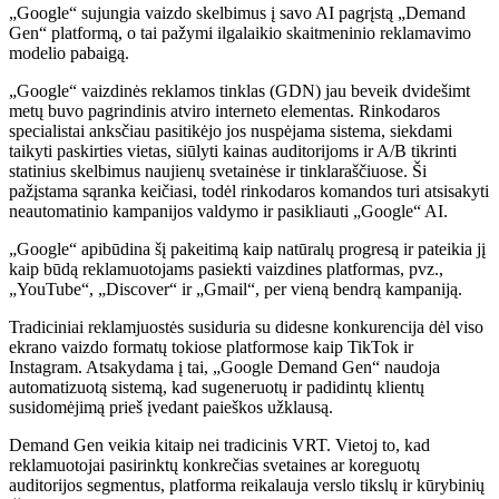
„Google“ sujungia vaizdo skelbimus į savo AI pagrįstą „Demand
Gen“ platformą, o tai pažymi ilgalaikio skaitmeninio reklamavimo
modelio pabaigą.
„Google“ vaizdinės reklamos tinklas (GDN) jau beveik dvidešimt
metų buvo pagrindinis atviro interneto elementas. Rinkodaros
specialistai anksčiau pasitikėjo jos nuspėjama sistema, siekdami
taikyti paskirties vietas, siūlyti kainas auditorijoms ir A/B tikrinti
statinius skelbimus naujienų svetainėse ir tinklaraščiuose. Ši
pažįstama sąranka keičiasi, todėl rinkodaros komandos turi atsisakyti
neautomatinio kampanijos valdymo ir pasikliauti „Google“ AI.
„Google“ apibūdina šį pakeitimą kaip natūralų progresą ir pateikia jį
kaip būdą reklamuotojams pasiekti vaizdines platformas, pvz.,
„YouTube“, „Discover“ ir „Gmail“, per vieną bendrą kampaniją.
Tradiciniai reklamjuostės susiduria su didesne konkurencija dėl viso
ekrano vaizdo formatų tokiose platformose kaip TikTok ir
Instagram. Atsakydama į tai, „Google Demand Gen“ naudoja
automatizuotą sistemą, kad sugeneruotų ir padidintų klientų
susidomėjimą prieš įvedant paieškos užklausą.
Demand Gen veikia kitaip nei tradicinis VRT. Vietoj to, kad
reklamuotojai pasirinktų konkrečias svetaines ar koreguotų
auditorijos segmentus, platforma reikalauja verslo tikslų ir kūrybinių