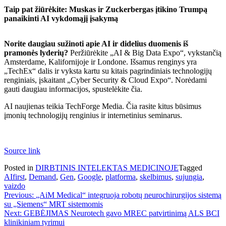
Taip pat žiūrėkite:
Muskas ir Zuckerbergas įtikino Trumpą
panaikinti AI vykdomąjį įsakymą
Norite daugiau sužinoti apie AI ir didelius duomenis iš
pramonės lyderių?
Peržiūrėkite „AI & Big Data Expo“, vykstančią
Amsterdame, Kalifornijoje ir Londone. Išsamus renginys yra
„TechEx“ dalis ir vyksta kartu su kitais pagrindiniais technologijų
renginiais, įskaitant „Cyber ​​Security & Cloud Expo“. Norėdami
gauti daugiau informacijos, spustelėkite čia.
AI naujienas teikia TechForge Media. Čia rasite kitus būsimus
įmonių technologijų renginius ir internetinius seminarus.
Source link
Posted in
DIRBTINIS INTELEKTAS MEDICINOJE
Tagged
AIfirst
,
Demand
,
Gen
,
Google
,
platforma
,
skelbimus
,
sujungia
,
vaizdo
Navigacija
Previous:
„AiM Medical“ integruoja robotų neurochirurgijos sistemą
su „Siemens“ MRT sistemomis
tarp
Next:
GEBĖJIMAS Neurotech gavo MREC patvirtinimą ALS BCI
įrašų
klinikiniam tyrimui