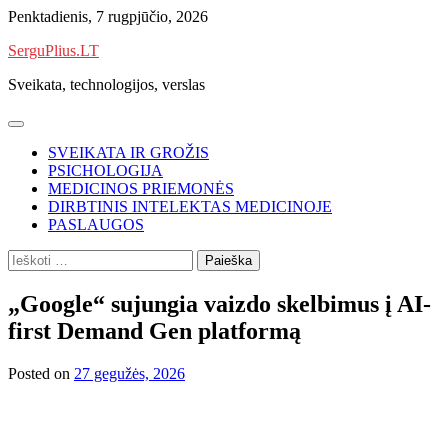
Skip
Penktadienis, 7 rugpjūčio, 2026
to
SerguPlius.LT
content
Sveikata, technologijos, verslas
SVEIKATA IR GROŽIS
PSICHOLOGIJA
MEDICINOS PRIEMONĖS
DIRBTINIS INTELEKTAS MEDICINOJE
PASLAUGOS
Ieškoti:
„Google“ sujungia vaizdo skelbimus į AI-
first Demand Gen platformą
Posted on
27 gegužės, 2026