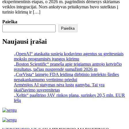
eksperimentinis etapas, o 2026 m. pagrindinis dėmesys skiriamas
veiklos integracijai. Nors ankstyvas pritaikymas buvo sutelktas į
turinio kūrimą ir […]
Paieška
Paieška
Naujausi įrašai
„OpenAI“ ataskaita susieja kodavimo agentus su greitesniais
mokslo programinės įrangos kūrimu
„Boston Scientific“ praneša apie teigiamus antrojo ketvirčio
rezultatus, tačiau nusprendė sumažinti 2026 m
„CorVista“ laimėjo FDA leidimą dirbtinio intelekto širdies
nepakankamumo vertinimo priedui
Armėnijos AI statymas nėra lustų gamyba. Tai yra
skaičiavimo suverenitetas
„Xeltis“ paaštrino JAV rinkos planą, surinkęs 20,5 mln. EUR
lėšų