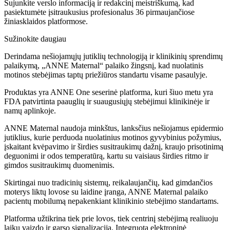
Sujunkite verslo informaciją ir redakcinį meistriškumą, kad
pasiektumėte įsitraukusius profesionalus 36 pirmaujančiose
žiniasklaidos platformose.
Sužinokite daugiau
Derindama nešiojamųjų jutiklių technologiją ir klinikinių sprendimų
palaikymą, „ANNE Maternal“ palaiko žingsnį, kad nuolatinis
motinos stebėjimas taptų priežiūros standartu visame pasaulyje.
Produktas yra ANNE One seserinė platforma, kuri šiuo metu yra
FDA patvirtinta paauglių ir suaugusiųjų stebėjimui klinikinėje ir
namų aplinkoje.
ANNE Maternal naudoja minkštus, lanksčius nešiojamus epidermio
jutiklius, kurie perduoda nuolatinius motinos gyvybinius požymius,
įskaitant kvėpavimo ir širdies susitraukimų dažnį, kraujo prisotinimą
deguonimi ir odos temperatūrą, kartu su vaisiaus širdies ritmo ir
gimdos susitraukimų duomenimis.
Skirtingai nuo tradicinių sistemų, reikalaujančių, kad gimdančios
moterys liktų lovose su laidine įranga, ANNE Maternal palaiko
pacientų mobilumą nepakenkiant klinikinio stebėjimo standartams.
Platforma užtikrina tiek prie lovos, tiek centrinį stebėjimą realiuoju
laiku vaizdo ir garso signalizacija. Integruota elektroninė