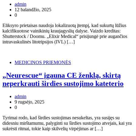
admin
12 balandžio, 2025
0
Eliksyro prietaisas naudoja lokalizuotą įtempį, kad sukurtų lūžius
kalcifikuotose vainikinių kraujagyslių dalyse. Vaizdo kreditas:
Shutterstock / Doomu. „Elixir Medical“ prisijungė prie augančios
intravaskulinės litotripsijos (IVL) […]
MEDICINOS PRIEMONĖS
„Neurescue“ įgauna CE ženklą, skirtą
neperkrauti širdies sustojimo kateterio
admin
9 rugsėjo, 2025
0
Tyrimai rodo, kad širdies sustojimas nesukeltas, yra susijęs su
didesniu mirštamumu, palyginti su širdies sustojimo atvejais, kai yra
sukrėsti ritmai, tokie kaip skilvelių virpėjimas ar […]