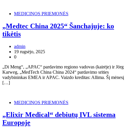
MEDICINOS PRIEMONĖS
„Medtec China 2025“ Šanchajuje: ko
tikėtis
admin
19 rugsėjo, 2025
0
„Di Meng“, „APAC“ pardavimo regiono vadovas (kairėje) ir Jörg
Karweg, „MedTech China China 2024“ pardavimo srities
vadybininkas EMEA ir APAC. Vaizdo kreditas: Allima. Šį mėnesį
[…]
MEDICINOS PRIEMONĖS
„Elixir Medical“ debiutų IVL sistema
Europoje