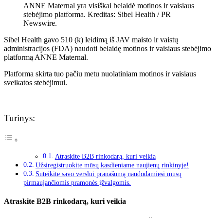
ANNE Maternal yra visiškai belaidė motinos ir vaisiaus
stebėjimo platforma. Kreditas: Sibel Health / PR
Newswire.
Sibel Health gavo 510 (k) leidimą iš JAV maisto ir vaistų
administracijos (FDA) naudoti belaidę motinos ir vaisiaus stebėjimo
platformą ANNE Maternal.
Platforma skirta tuo pačiu metu nuolatiniam motinos ir vaisiaus
sveikatos stebėjimui.
Turinys:
Atraskite B2B rinkodarą, kuri veikia
Užsiregistruokite mūsų kasdieniame naujienų rinkinyje!
Suteikite savo verslui pranašumą naudodamiesi mūsų
pirmaujančiomis pramonės įžvalgomis.
Atraskite B2B rinkodarą, kuri veikia