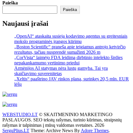
Paieška
Paieška
Naujausi įrašai
„OpenAI“ ataskaita susieja kodavimo agentus su greitesniais
mokslo programinės įrangos kūrimu
„Boston Scientific“ praneša apie teigiamus antrojo ketvirčio
rezultatus, tačiau nusprendė sumažinti 2026 m
„CorVista“ laimėjo FDA leidimą dirbtinio intelekto širdies
nepakankamumo vertinimo priedui
Armėnijos AI statymas nėra lustų gamyba. Tai yra
skaičiavimo suverenitetas
„Xeltis“ paaštrino JAV rinkos planą, surinkęs 20,5 mln. EUR
lėšų
WEBSTUDIO.LT
© SKAITMENINIO MARKETINGO
PASLAUGOS. SEO tekstų rašymas, turinio kūrimas, straipsnių
rašymas ir talpinimas į mūsų valdomas svetaines. 2026
SerguPlius.LT
Theme: Archive News By
Adore Themes
.