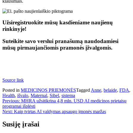
klausimais.
Užsiregistruokite mūsų kasdieniame naujienų
rinkinyje!
Suteikite savo verslui pranašumą naudodamiesi
mūsų pirmaujančiomis pramonės įžvalgomis.
Source link
Posted in
MEDICINOS PRIEMONĖS
Tagged
Anne
,
belaidę
,
FDA
,
Health
,
išvalo
,
Maternal
,
Sibel
,
sistemą
Navigacija
Previous:
MHRA užsitikrina 4,8 mln. USD AI medicinos prietaisų
programai išplėsti
tarp
Next:
Kaip tvirtas AI valdymas apsaugo įmonės maržas
įrašų
Susiję įrašai