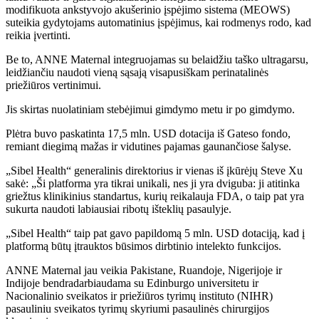
modifikuota ankstyvojo akušerinio įspėjimo sistema (MEOWS)
suteikia gydytojams automatinius įspėjimus, kai rodmenys rodo, kad
reikia įvertinti.
Be to, ANNE Maternal integruojamas su belaidžiu taško ultragarsu,
leidžiančiu naudoti vieną sąsają visapusiškam perinatalinės
priežiūros vertinimui.
Jis skirtas nuolatiniam stebėjimui gimdymo metu ir po gimdymo.
Plėtra buvo paskatinta 17,5 mln. USD dotacija iš Gateso fondo,
remiant diegimą mažas ir vidutines pajamas gaunančiose šalyse.
„Sibel Health“ generalinis direktorius ir vienas iš įkūrėjų Steve Xu
sakė: „Ši platforma yra tikrai unikali, nes ji yra dviguba: ji atitinka
griežtus klinikinius standartus, kurių reikalauja FDA, o taip pat yra
sukurta naudoti labiausiai ribotų išteklių pasaulyje.
„Sibel Health“ taip pat gavo papildomą 5 mln. USD dotaciją, kad į
platformą būtų įtrauktos būsimos dirbtinio intelekto funkcijos.
ANNE Maternal jau veikia Pakistane, Ruandoje, Nigerijoje ir
Indijoje bendradarbiaudama su Edinburgo universitetu ir
Nacionalinio sveikatos ir priežiūros tyrimų instituto (NIHR)
pasauliniu sveikatos tyrimų skyriumi pasaulinės chirurgijos