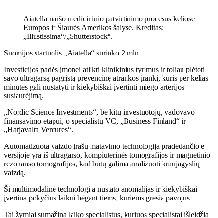
Aiatella naršo medicininio patvirtinimo procesus keliose
Europos ir Šiaurės Amerikos šalyse. Kreditas:
„Illustissima“/„Shutterstock“.
Suomijos startuolis „Aiatella“ surinko 2 mln.
Investicijos padės įmonei atlikti klinikinius tyrimus ir toliau plėtoti
savo ultragarsą pagrįstą prevencinę atrankos įrankį, kuris per kelias
minutes gali nustatyti ir kiekybiškai įvertinti miego arterijos
susiaurėjimą.
„Nordic Science Investments“, be kitų investuotojų, vadovavo
finansavimo etapui, o specialistų VC, „Business Finland“ ir
„Harjavalta Ventures“.
Automatizuota vaizdo įrašų matavimo technologija pradedančioje
versijoje yra iš ultragarso, kompiuterinės tomografijos ir magnetinio
rezonanso tomografijos, kad būtų galima analizuoti kraujagyslių
vaizdą.
Ši multimodalinė technologija nustato anomalijas ir kiekybiškai
įvertina pokyčius laikui bėgant tiems, kuriems gresia pavojus.
Tai žymiai sumažina laiko specialistus, kuriuos specialistai išleidžia