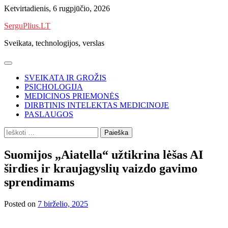
Skip
Ketvirtadienis, 6 rugpjūčio, 2026
to
SerguPlius.LT
content
Sveikata, technologijos, verslas
SVEIKATA IR GROŽIS
PSICHOLOGIJA
MEDICINOS PRIEMONĖS
DIRBTINIS INTELEKTAS MEDICINOJE
PASLAUGOS
Ieškoti:
Suomijos „Aiatella“ užtikrina lėšas AI
širdies ir kraujagyslių vaizdo gavimo
sprendimams
Posted on
7 birželio, 2025