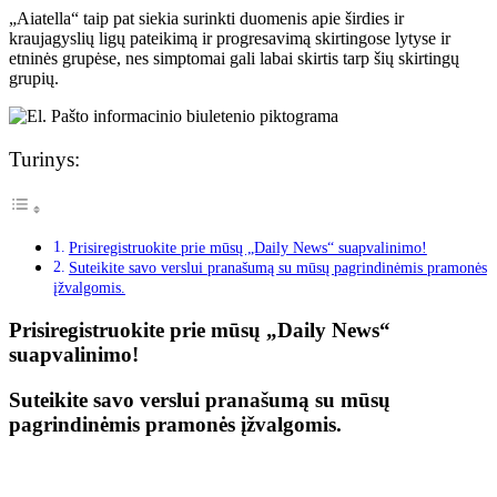
„Aiatella“ taip pat siekia surinkti duomenis apie širdies ir
kraujagyslių ligų pateikimą ir progresavimą skirtingose ​​lytyse ir
etninės grupėse, nes simptomai gali labai skirtis tarp šių skirtingų
grupių.
Turinys:
Prisiregistruokite prie mūsų „Daily News“ suapvalinimo!
Suteikite savo verslui pranašumą su mūsų pagrindinėmis pramonės
įžvalgomis.
Prisiregistruokite prie mūsų „Daily News“
suapvalinimo!
Suteikite savo verslui pranašumą su mūsų
pagrindinėmis pramonės įžvalgomis.