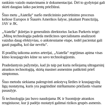
rankinio vaizdo matavimams ir dokumentacijai. Dėl to gydytojai gali
skirti daugiau laiko pacientų priežiūrai.
Šiuo metu „Aiatella“ naršo medicininio patvirtinimo procesus
keliose Europos ir Šiaurės Amerikos šalyse, įskaitant Prancūziją,
JAV ir JK.
„Aiatella“ įkūrėjas ir generalinis direktorius Jackas Parkeris teigė:
„Mūsų technologija padeda medicinos specialistams analizuoti
vaizdus daug efektyviau, o ankstesniame etape, todėl pacientai gali
gauti pagalbą, kol dar nevėlu“.
Iš pradžių taikoma aortos arterijai, „Aiatella“ regėjimas apima visas
kūno kraujagysles kūne su savo technologijomis.
Pradedantysis pažymėjo, kad jis taip pat kuria nešiojamą ultragarsinį
atrankos technologiją, skirtą masinei asmenims patikrinti prieš
simptomus.
Šiuo metodu siekiama palengvinti ankstyvą širdies ir kraujagyslių
ligų nustatymą, kuris yra pagrindinė mirštamumo priežastis visame
pasaulyje.
Ši technologija jau buvo naudojama JK ir Suomijoje atrankos
renginiuose, kur ji padėjo nustatyti galimai rizikos grupės asmenis.