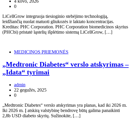
4 kovo, 2026
0
LiCellGrow integruoja tiesioginio stebėjimo technologiją,
leidžiančią nuolat matuoti gliukozės ir laktato koncentracijas.
Kreditas: PHC Corporation. PHC Corporation biomedicinos skyrius
(PHCbi) pristatė ląstelių išplėtimo sistemą LiCellGrow, […]
MEDICINOS PRIEMONĖS
„Medtronic Diabetes“ verslo atskyrimas –
„Idata“ tyrimai
admin
22 gegužės, 2025
0
„Medtronic Diabetes“ verslo atskyrimas yra planas, kad iki 2026 m.
Iki 2026 m. Į atskirą valstybinę bendrovę būtų galima panaikinti
2,8b USD diabeto skyrių. Sužinokite, […]