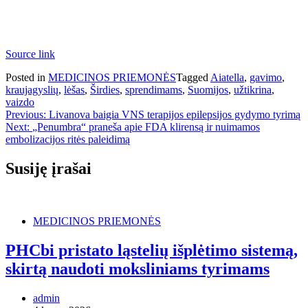
Source link
Posted in
MEDICINOS PRIEMONĖS
Tagged
Aiatella
,
gavimo
,
kraujagyslių
,
lėšas
,
Širdies
,
sprendimams
,
Suomijos
,
užtikrina
,
vaizdo
Navigacija
Previous:
Livanova baigia VNS terapijos epilepsijos gydymo tyrimą
Next:
„Penumbra“ praneša apie FDA klirensą ir nuimamos
tarp
embolizacijos ritės paleidimą
įrašų
Susiję įrašai
MEDICINOS PRIEMONĖS
PHCbi pristato ląstelių išplėtimo sistemą,
skirtą naudoti moksliniams tyrimams
admin