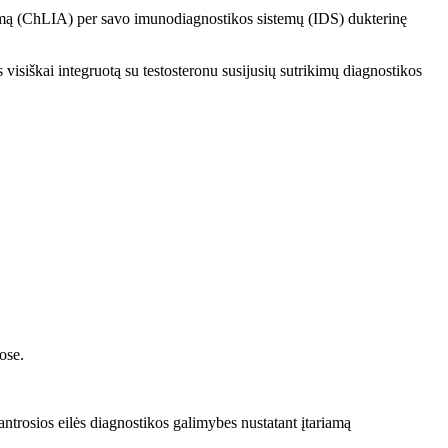
rimą (ChLIA) per savo imunodiagnostikos sistemų (IDS) dukterinę
visiškai integruotą su testosteronu susijusių sutrikimų diagnostikos
ose.
antrosios eilės diagnostikos galimybes nustatant įtariamą