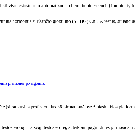
tlikti viso testosterono automatizuotą chemiliuminescencinį imuninį ty
lytinius hormonus surišančio globulino (SHBG) ChLIA testus, siūlančius 
omis pramonės įžvalgomis.
ėte įsitraukusius profesionalus 36 pirmaujančiose žiniasklaidos platform
tosteroną ir laisvąjį testosteroną, suteikiant pagrindines pirmosios ir 