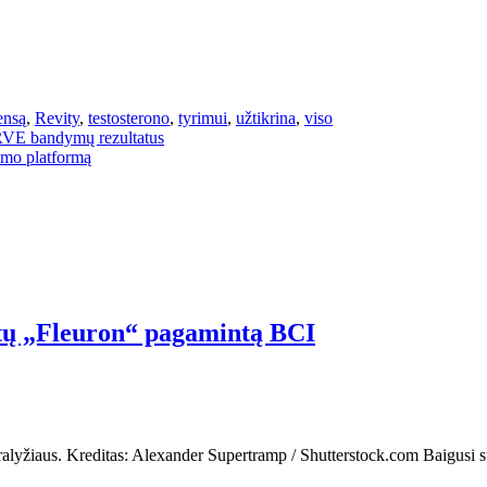
ensą
,
Revity
,
testosterono
,
tyrimui
,
užtikrina
,
viso
VE bandymų rezultatus
imo platformą
ntų „Fleuron“ pagamintą BCI
ralyžiaus. Kreditas: Alexander Supertramp / Shutterstock.com Baigusi 