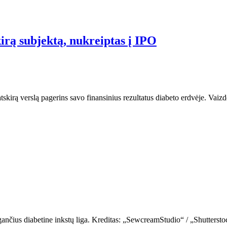
kirą subjektą, nukreiptas į IPO
tskirą verslą pagerins savo finansinius rezultatus diabeto erdvėje. Vaiz
gančius diabetine inkstų liga. Kreditas: „SewcreamStudio“ / „Shuttersto