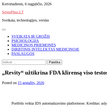
Skip
Ketvirtadienis, 6 rugpjūčio, 2026
to
SerguPlius.LT
content
Sveikata, technologijos, verslas
SVEIKATA IR GROŽIS
PSICHOLOGIJA
MEDICINOS PRIEMONĖS
DIRBTINIS INTELEKTAS MEDICINOJE
PASLAUGOS
Ieškoti:
„Revity“ užtikrina FDA klirensą viso test
Posted on
15 gegužės, 2026
Portfelis veikia IDS automatizavimo platformose. Kreditas: asl