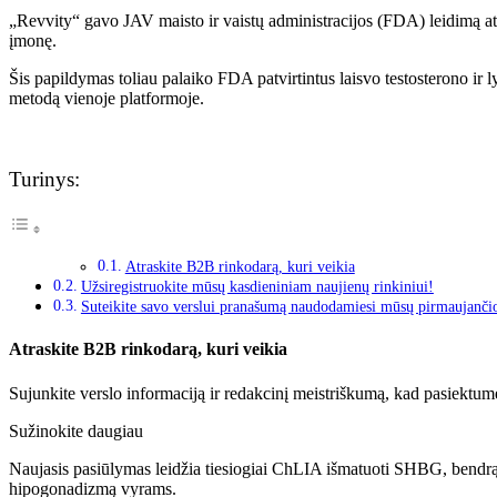
„Revvity“ gavo JAV maisto ir vaistų administracijos (FDA) leidimą a
įmonę.
Šis papildymas toliau palaiko FDA patvirtintus laisvo testosterono ir 
metodą vienoje platformoje.
Turinys:
Atraskite B2B rinkodarą, kuri veikia
Užsiregistruokite mūsų kasdieniniam naujienų rinkiniui!
Suteikite savo verslui pranašumą naudodamiesi mūsų pirmaujanči
Atraskite B2B rinkodarą, kuri veikia
Sujunkite verslo informaciją ir redakcinį meistriškumą, kad pasiektum
Sužinokite daugiau
Naujasis pasiūlymas leidžia tiesiogiai ChLIA išmatuoti SHBG, bendrą tes
hipogonadizmą vyrams.