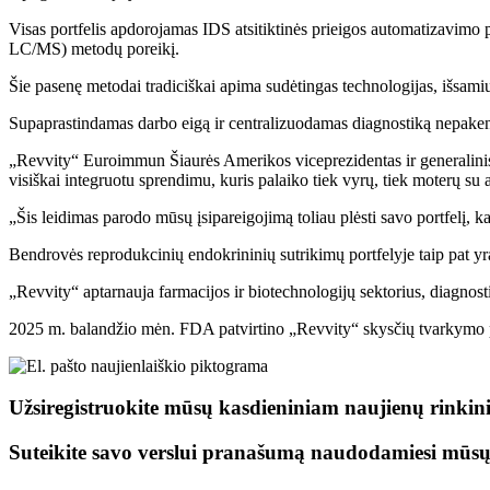
Visas portfelis apdorojamas IDS atsitiktinės prieigos automatizavimo 
LC/MS) metodų poreikį.
Šie pasenę metodai tradiciškai apima sudėtingas technologijas, išsamiu
Supaprastindamas darbo eigą ir centralizuodamas diagnostiką nepakenk
„Revvity“ Euroimmun Šiaurės Amerikos viceprezidentas ir generalinis
visiškai integruotu sprendimu, kuris palaiko tiek vyrų, tiek moterų su 
„Šis leidimas parodo mūsų įsipareigojimą toliau plėsti savo portfelį, 
Bendrovės reprodukcinių endokrininių sutrikimų portfelyje taip pat 
„Revvity“ aptarnauja farmacijos ir biotechnologijų sektorius, diagnost
2025 m. balandžio mėn. FDA patvirtino „Revvity“ skysčių tvarkymo
Užsiregistruokite mūsų kasdieniniam naujienų rinkini
Suteikite savo verslui pranašumą naudodamiesi mūs