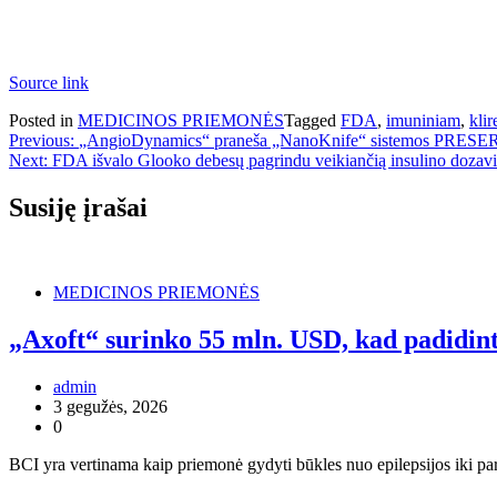
Source link
Posted in
MEDICINOS PRIEMONĖS
Tagged
FDA
,
imuniniam
,
klir
Navigacija
Previous:
„AngioDynamics“ praneša „NanoKnife“ sistemos PRESER
Next:
FDA išvalo Glooko debesų pagrindu veikiančią insulino dozav
tarp
įrašų
Susiję įrašai
MEDICINOS PRIEMONĖS
„Axoft“ surinko 55 mln. USD, kad padidi
admin
3 gegužės, 2026
0
BCI yra vertinama kaip priemonė gydyti būkles nuo epilepsijos iki pa