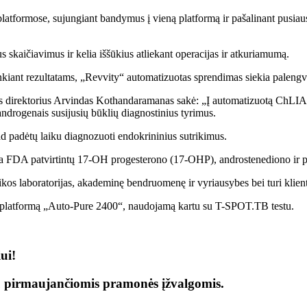
platformose, sujungiant bandymus į vieną platformą ir pašalinant pusia
s skaičiavimus ir kelia iššūkius atliekant operacijas ir atkuriamumą.
iant rezultatams, „Revvity“ automatizuotas sprendimas siekia palengvint
 direktorius Arvindas Kothandaramanas sakė: „Į automatizuotą ChLIA p
androgenais susijusių būklių diagnostinius tyrimus.
kad padėtų laiku diagnozuoti endokrininius sutrikimus.
yra FDA patvirtintų 17-OH progesterono (17-OHP), androstenediono ir p
ikos laboratorijas, akademinę bendruomenę ir vyriausybes bei turi klien
 platformą „Auto-Pure 2400“, naudojamą kartu su T-SPOT.TB testu.
ui!
ų pirmaujančiomis pramonės įžvalgomis.