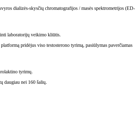
usvyros dializės-skysčių chromatografijos / masės spektrometrijos (ED-
i laboratorijų veikimo kliūtis.
latformą pridėjus viso testosterono tyrimą, pasiūlymas paverčiamas
rolaktino tyrimų.
tų daugiau nei 160 šalių.