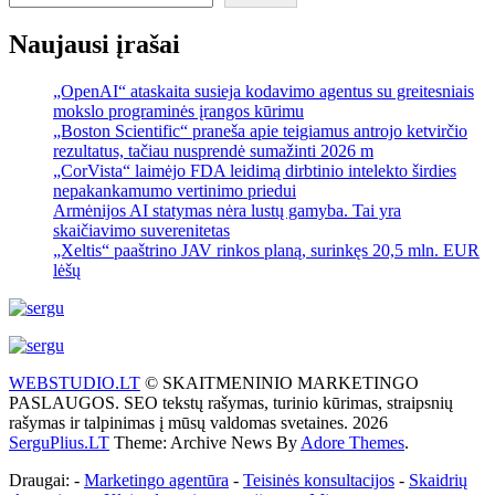
Naujausi įrašai
„OpenAI“ ataskaita susieja kodavimo agentus su greitesniais
mokslo programinės įrangos kūrimu
„Boston Scientific“ praneša apie teigiamus antrojo ketvirčio
rezultatus, tačiau nusprendė sumažinti 2026 m
„CorVista“ laimėjo FDA leidimą dirbtinio intelekto širdies
nepakankamumo vertinimo priedui
Armėnijos AI statymas nėra lustų gamyba. Tai yra
skaičiavimo suverenitetas
„Xeltis“ paaštrino JAV rinkos planą, surinkęs 20,5 mln. EUR
lėšų
WEBSTUDIO.LT
© SKAITMENINIO MARKETINGO
PASLAUGOS. SEO tekstų rašymas, turinio kūrimas, straipsnių
rašymas ir talpinimas į mūsų valdomas svetaines. 2026
SerguPlius.LT
Theme: Archive News By
Adore Themes
.
Draugai: -
Marketingo agentūra
-
Teisinės konsultacijos
-
Skaidrių