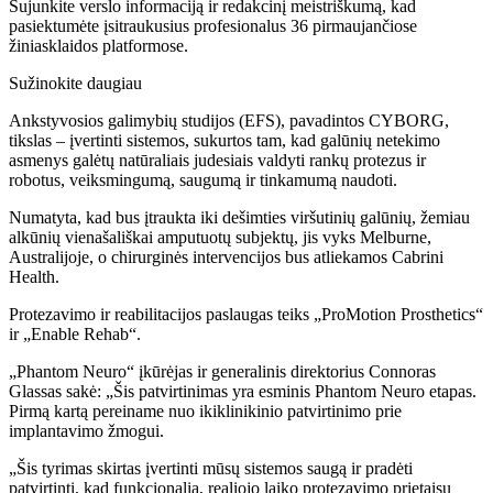
Sujunkite verslo informaciją ir redakcinį meistriškumą, kad
pasiektumėte įsitraukusius profesionalus 36 pirmaujančiose
žiniasklaidos platformose.
Sužinokite daugiau
Ankstyvosios galimybių studijos (EFS), pavadintos CYBORG,
tikslas – įvertinti sistemos, sukurtos tam, kad galūnių netekimo
asmenys galėtų natūraliais judesiais valdyti rankų protezus ir
robotus, veiksmingumą, saugumą ir tinkamumą naudoti.
Numatyta, kad bus įtraukta iki dešimties viršutinių galūnių, žemiau
alkūnių vienašališkai amputuotų subjektų, jis vyks Melburne,
Australijoje, o chirurginės intervencijos bus atliekamos Cabrini
Health.
Protezavimo ir reabilitacijos paslaugas teiks „ProMotion Prosthetics“
ir „Enable Rehab“.
„Phantom Neuro“ įkūrėjas ir generalinis direktorius Connoras
Glassas sakė: „Šis patvirtinimas yra esminis Phantom Neuro etapas.
Pirmą kartą pereiname nuo ikiklinikinio patvirtinimo prie
implantavimo žmogui.
„Šis tyrimas skirtas įvertinti mūsų sistemos saugą ir pradėti
patvirtinti, kad funkcionalią, realiojo laiko protezavimo prietaisų