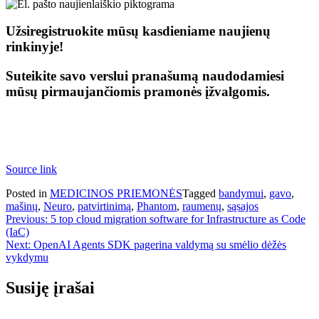
Užsiregistruokite mūsų kasdieniame naujienų
rinkinyje!
Suteikite savo verslui pranašumą naudodamiesi
mūsų pirmaujančiomis pramonės įžvalgomis.
Source link
Posted in
MEDICINOS PRIEMONĖS
Tagged
bandymui
,
gavo
,
mašinų
,
Neuro
,
patvirtinimą
,
Phantom
,
raumenų
,
sąsajos
Navigacija
Previous:
5 top cloud migration software for Infrastructure as Code
(IaC)
tarp
Next:
OpenAI Agents SDK pagerina valdymą su smėlio dėžės
įrašų
vykdymu
Susiję įrašai