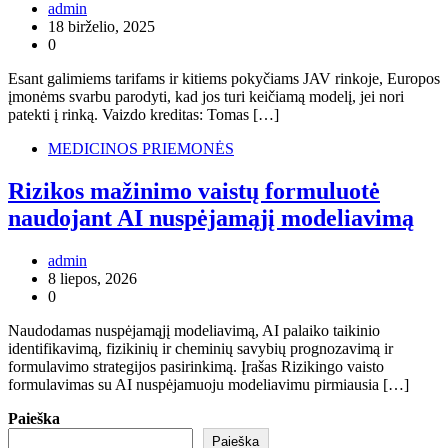
admin
18 birželio, 2025
0
Esant galimiems tarifams ir kitiems pokyčiams JAV rinkoje, Europos
įmonėms svarbu parodyti, kad jos turi keičiamą modelį, jei nori
patekti į rinką. Vaizdo kreditas: Tomas […]
MEDICINOS PRIEMONĖS
Rizikos mažinimo vaistų formuluotė
naudojant AI nuspėjamąjį modeliavimą
admin
8 liepos, 2026
0
Naudodamas nuspėjamąjį modeliavimą, AI palaiko taikinio
identifikavimą, fizikinių ir cheminių savybių prognozavimą ir
formulavimo strategijos pasirinkimą. Įrašas Rizikingo vaisto
formulavimas su AI nuspėjamuoju modeliavimu pirmiausia […]
Paieška
Paieška