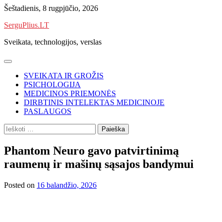
Skip
Šeštadienis, 8 rugpjūčio, 2026
to
SerguPlius.LT
content
Sveikata, technologijos, verslas
SVEIKATA IR GROŽIS
PSICHOLOGIJA
MEDICINOS PRIEMONĖS
DIRBTINIS INTELEKTAS MEDICINOJE
PASLAUGOS
Ieškoti:
Phantom Neuro gavo patvirtinimą
raumenų ir mašinų sąsajos bandymui
Posted on
16 balandžio, 2026