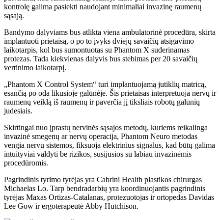
kontrolę galima pasiekti naudojant minimaliai invazinę raumenų
sąsają.
Bandymo dalyviams bus atlikta viena ambulatorinė procedūra, skirta
implantuoti prietaisą, o po to įvyks dviejų savaičių atsigavimo
laikotarpis, kol bus sumontuotas su Phantom X suderinamas
protezas. Tada kiekvienas dalyvis bus stebimas per 20 savaičių
vertinimo laikotarpį.
„Phantom X Control System“ turi implantuojamą jutiklių matricą,
esančią po oda likusioje galūnėje. Šis prietaisas interpretuoja nervų ir
raumenų veiklą iš raumenų ir paverčia jį tiksliais robotų galūnių
judesiais.
Skirtingai nuo įprastų nervinės sąsajos metodų, kuriems reikalinga
invazinė smegenų ar nervų operacija, Phantom Neuro metodas
vengia nervų sistemos, fiksuoja elektrinius signalus, kad būtų galima
intuityviai valdyti be rizikos, susijusios su labiau invazinėmis
procedūromis.
Pagrindinis tyrimo tyrėjas yra Cabrini Health plastikos chirurgas
Michaelas Lo. Tarp bendradarbių yra koordinuojantis pagrindinis
tyrėjas Maxas Ortizas-Catalanas, protezuotojas ir ortopedas Davidas
Lee Gow ir ergoterapeutė Abby Hutchison.