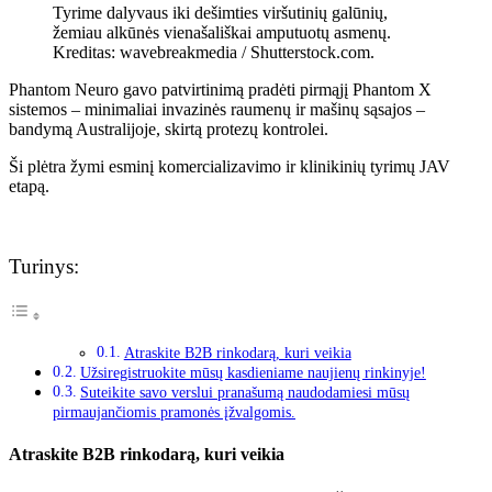
Tyrime dalyvaus iki dešimties viršutinių galūnių,
žemiau alkūnės vienašališkai amputuotų asmenų.
Kreditas: wavebreakmedia / Shutterstock.com.
Phantom Neuro gavo patvirtinimą pradėti pirmąjį Phantom X
sistemos – minimaliai invazinės raumenų ir mašinų sąsajos –
bandymą Australijoje, skirtą protezų kontrolei.
Ši plėtra žymi esminį komercializavimo ir klinikinių tyrimų JAV
etapą.
Turinys:
Atraskite B2B rinkodarą, kuri veikia
Užsiregistruokite mūsų kasdieniame naujienų rinkinyje!
Suteikite savo verslui pranašumą naudodamiesi mūsų
pirmaujančiomis pramonės įžvalgomis.
Atraskite B2B rinkodarą, kuri veikia