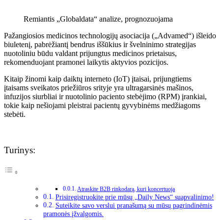
Remiantis „Globaldata“ analize, prognozuojama
Pažangiosios medicinos technologijų asociacija („Advamed“) išleido
biuletenį, pabrėžiantį bendrus iššūkius ir švelninimo strategijas
nuotoliniu būdu valdant prijungtus medicinos prietaisus,
rekomenduojant pramonei laikytis aktyvios pozicijos.
Kitaip žinomi kaip daiktų interneto (IoT) įtaisai, prijungtiems
įtaisams sveikatos priežiūros srityje yra ultragarsinės mašinos,
infuzijos siurbliai ir nuotolinio paciento stebėjimo (RPM) įrankiai,
tokie kaip nešiojami pleistrai pacientų gyvybinėms medžiagoms
stebėti.
Turinys:
Atraskite B2B rinkodarą, kuri koncertuoja
Prisiregistruokite prie mūsų „Daily News“ suapvalinimo!
Suteikite savo verslui pranašumą su mūsų pagrindinėmis
pramonės įžvalgomis.