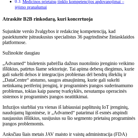
Medicinos prietaisų tinklo kompetencijos apdovanojimai –
įėjimo pranašumai
Atraskite B2B rinkodarą, kuri koncertuoja
Sujunkite verslo žvalgybos ir redakcinę kompetenciją, kad
pasiektumėte įsitraukusius specialistus 36 pagrindinėse žiniasklaidos
platformose.
Sužinokite daugiau
„Advamed“ biuletenis pabrėžia dažnus nuotolinio įrenginio veikimo
iššūkius, patirtus šiame sektoriuje. Tai apima debesų diegimus, kurie
gali sukelti delsos ir integracijos problemas dėl bendrų išteklių ir
„DataCentre“ atstumo, saugos atnaujinimų, kurie gali sukelti
netinkamą periferinį įrenginį, ir programinės įrangos suderinamumo
problemas, tokias kaip pasenę tvarkyklės, nesutampa operacinės
sistemos ir programinės įrangos neatitikimai.
Infuzijos siurbliai yra vienas iš labiausiai paplitusių IoT įrenginių,
naudojamų ligoninėse, ir „Advamed“ patarimai iš esmės atspindi
naujausius iššūkius, susijusius su šio segmento prietaisų programinės
įrangos problemomis.
Anksčiau šiais metais JAV maisto ir vaistų administracija (FDA)