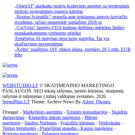
„OpenAI“ ataskaita susieja kodavimo agentus su greitesniais
mokslo programinės įrangos kūrimu
„Boston Scientific“ praneša apie teigiamus antrojo ketvirčio
rezultatus, tačiau nusprendė sumažinti 2026 m
„CorVista“ laimėjo FDA leidimą dirbtinio intelekto širdies
nepakankamumo vertinimo priedui
Armėnijos AI statymas nėra lustų gamyba. Tai yra
skaičiavimo suverenitetas
„Xeltis“ paaštrino JAV rinkos planą, surinkęs 20,5 mln. EUR
lėšų
WEBSTUDIO.LT
© SKAITMENINIO MARKETINGO
PASLAUGOS. SEO tekstų rašymas, turinio kūrimas, straipsnių
rašymas ir talpinimas į mūsų valdomas svetaines. 2026
SerguPlius.LT
Theme: Archive News By
Adore Themes
.
Draugai: -
Marketingo agentūra
-
Teisinės konsultacijos
-
Skaidrių
skenavimas
-
Klaipedos miesto naujienos
-
Miesto
naujienos
-
Saulius Narbutas
-
Įvaizdžio kūrimas
-
Veidoskaita
-
Teniso treniruotės
- Pranešimai spaudai -
Kauno naujienos
-
Regionų naujienos
-
Palangos naujienos