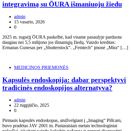
integravimą su ŌURA išmaniuoju žiedu
admin
15 vasario, 2026
0
2025 m. rugsėjį ŌURA paskelbė, kad visame pasaulyje parduota
daugiau nei 5,5 milijono jos išmaniųjų žiedų. Vaizdo kreditas:
Ermanas Gunesas per „Shutterstock“. „Femtech“ įmonė „Mira“ […]
MEDICINOS PRIEMONĖS
Kapsulės endoskopija: dabar perspektyvi
tradicinės endoskopijos alternatyva?
admin
22 rugpjūčio, 2025
0
Pirmasis kapsulės endoskopas, atsižvelgiant į „Imaging“ Pillcam,
buvo pradėtas JAV 2001 m. Pastaraisiais metais technologiniai
pokyčiai, įskaitant vaizdo kokybės pažangą ir geresnį diagnostinį