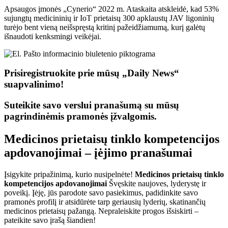
Apsaugos įmonės „Cynerio“ 2022 m. Ataskaita atskleidė, kad 53%
sujungtų medicininių ir IoT prietaisų 300 apklaustų JAV ligoninių
turėjo bent vieną neišspręstą kritinį pažeidžiamumą, kurį galėtų
išnaudoti kenksmingi veikėjai.
Prisiregistruokite prie mūsų „Daily News“
suapvalinimo!
Suteikite savo verslui pranašumą su mūsų
pagrindinėmis pramonės įžvalgomis.
Medicinos prietaisų tinklo kompetencijos
apdovanojimai – įėjimo pranašumai
Įsigykite pripažinimą, kurio nusipelnėte!
Medicinos prietaisų tinklo
kompetencijos apdovanojimai
Švęskite naujoves, lyderystę ir
poveikį. Įėję, jūs parodote savo pasiekimus, padidinkite savo
pramonės profilį ir atsidūrėte tarp geriausių lyderių, skatinančių
medicinos prietaisų pažangą. Nepraleiskite progos išsiskirti –
pateikite savo įrašą šiandien!