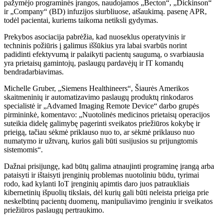
pažymėjo programinės įrangos, naudojamos „Becton“, „Dickinson“
ir „Company“ (BD) infuzijos siurbliuose, atšaukimą. pasenę APR,
todėl pacientai, kuriems taikoma netiksli gydymas.
Prekybos asociacija pabrėžia, kad nuoseklus operatyvinis ir
techninis požiūris į galimus iššūkius yra labai svarbūs norint
padidinti efektyvumą ir palaikyti pacientų saugumą, o svarbiausia
yra prietaisų gamintojų, paslaugų pardavėjų ir IT komandų
bendradarbiavimas.
Michelle Gruber, „Siemens Healthineers“, Šiaurės Amerikos
skaitmeninių ir automatizavimo paslaugų produktų rinkodaros
specialistė ir „Advamed Imaging Remote Device“ darbo grupės
pirmininkė, komentavo: „Nuotolinės medicinos prietaisų operacijos
suteikia didelę galimybę pagerinti sveikatos priežiūros kokybę ir
prieigą, tačiau sėkmė priklauso nuo to, ar sėkmė priklauso nuo
numatymo ir užtvarų, kurios gali būti susijusios su prijungtomis
sistemomis“.
Dažnai prisijungę, kad būtų galima atnaujinti programinę įrangą arba
pataisyti ir ištaisyti įrenginių problemas nuotoliniu būdu, tyrimai
rodo, kad kylanti IoT įrenginių apimtis daro juos patraukliais
kibernetinių išpuolių tikslais, dėl kurių gali būti neleista prieiga prie
neskelbtinų pacientų duomenų, manipuliavimo įrenginiu ir sveikatos
priežiūros paslaugų pertraukimo.