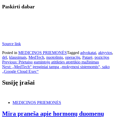
Paskirti dabar
Source link
Posted in
MEDICINOS PRIEMONĖS
Tagged
advokatai
,
aktyvios
,
dėl
,
klausimais
,
MedTech
,
nuotolinių
,
operacijų
,
Patarė
,
pozicijos
Navigacija
Previous:
Prietaisų gamintojų atitikties atotrūkio mažinimas
Next:
„MedTech“ įrenginiai tampa „mokymosi sistemomis“, sako
tarp
„Google Cloud Exec“
įrašų
Susiję įrašai
MEDICINOS PRIEMONĖS
Mira praneša apie hormonų duomenų