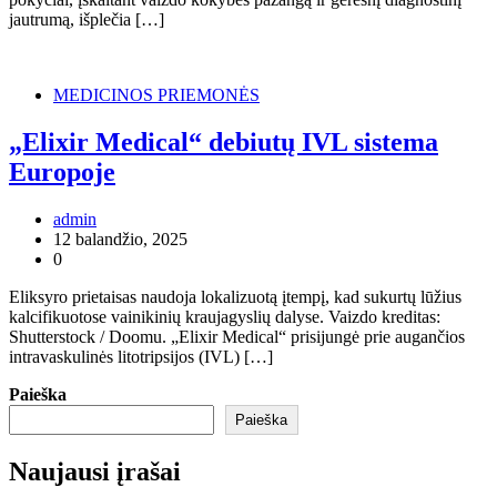
jautrumą, išplečia […]
MEDICINOS PRIEMONĖS
„Elixir Medical“ debiutų IVL sistema
Europoje
admin
12 balandžio, 2025
0
Eliksyro prietaisas naudoja lokalizuotą įtempį, kad sukurtų lūžius
kalcifikuotose vainikinių kraujagyslių dalyse. Vaizdo kreditas:
Shutterstock / Doomu. „Elixir Medical“ prisijungė prie augančios
intravaskulinės litotripsijos (IVL) […]
Paieška
Paieška
Naujausi įrašai