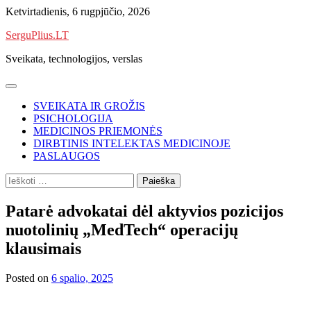
Skip
Ketvirtadienis, 6 rugpjūčio, 2026
to
SerguPlius.LT
content
Sveikata, technologijos, verslas
SVEIKATA IR GROŽIS
PSICHOLOGIJA
MEDICINOS PRIEMONĖS
DIRBTINIS INTELEKTAS MEDICINOJE
PASLAUGOS
Ieškoti:
Patarė advokatai dėl aktyvios pozicijos
nuotolinių „MedTech“ operacijų
klausimais
Posted on
6 spalio, 2025