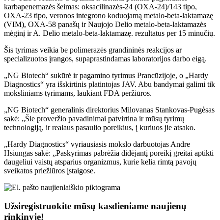
karbapenemazės šeimas: oksacilinazės-24 (OXA-24)/143 tipo,
OXA-23 tipo, veronos integrono koduojamą metalo-beta-laktamazę
(VIM), OXA-58 panašų ir Naujojo Delio metalo-beta-laktamazės
mėginį ir A. Delio metalo-beta-laktamazę. rezultatus per 15 minučių.
Šis tyrimas veikia be polimerazės grandininės reakcijos ar
specializuotos įrangos, supaprastindamas laboratorijos darbo eigą.
„NG Biotech“ sukūrė ir pagamino tyrimus Prancūzijoje, o „Hardy
Diagnostics“ yra išskirtinis platintojas JAV. Abu bandymai galimi tik
moksliniams tyrimams, laukiant FDA peržiūros.
„NG Biotech“ generalinis direktorius Milovanas Stankovas-Pugèsas
sakė: „Šie proveržio pavadinimai patvirtina ir mūsų tyrimų
technologiją, ir realaus pasaulio poreikius, į kuriuos jie atsako.
„Hardy Diagnostics“ vyriausiasis mokslo darbuotojas Andre
Hsiungas sakė: „Paskyrimas pabrėžia didėjantį poreikį greitai aptikti
daugeliui vaistų atsparius organizmus, kurie kelia rimtą pavojų
sveikatos priežiūros įstaigose.
Užsiregistruokite mūsų kasdieniame naujienų
rinkinyje!