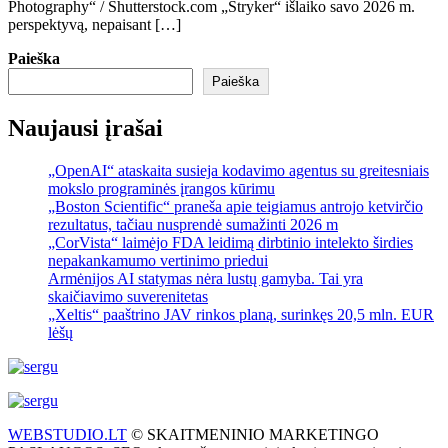
Photography“ / Shutterstock.com „Stryker“ išlaiko savo 2026 m.
perspektyvą, nepaisant […]
Paieška
Paieška
Naujausi įrašai
„OpenAI“ ataskaita susieja kodavimo agentus su greitesniais
mokslo programinės įrangos kūrimu
„Boston Scientific“ praneša apie teigiamus antrojo ketvirčio
rezultatus, tačiau nusprendė sumažinti 2026 m
„CorVista“ laimėjo FDA leidimą dirbtinio intelekto širdies
nepakankamumo vertinimo priedui
Armėnijos AI statymas nėra lustų gamyba. Tai yra
skaičiavimo suverenitetas
„Xeltis“ paaštrino JAV rinkos planą, surinkęs 20,5 mln. EUR
lėšų
WEBSTUDIO.LT
© SKAITMENINIO MARKETINGO