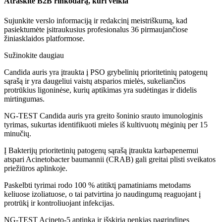
Atraskite B2B rinkodarą, kuri veikia
Sujunkite verslo informaciją ir redakcinį meistriškumą, kad
pasiektumėte įsitraukusius profesionalus 36 pirmaujančiose
žiniasklaidos platformose.
Sužinokite daugiau
Candida auris yra įtraukta į PSO grybelinių prioritetinių patogenų
sąrašą ir yra daugeliui vaistų atsparios mielės, sukeliančios
protrūkius ligoninėse, kurių aptikimas yra sudėtingas ir didelis
mirtingumas.
NG-TEST Candida auris yra greito šoninio srauto imunologinis
tyrimas, sukurtas identifikuoti mieles iš kultivuotų mėginių per 15
minučių.
Į Bakterijų prioritetinių patogenų sąrašą įtraukta karbapenemui
atspari Acinetobacter baumannii (CRAB) gali greitai plisti sveikatos
priežiūros aplinkoje.
Paskelbti tyrimai rodo 100 % atitiktį pamatiniams metodams
keliuose izoliatuose, o tai patvirtina jo naudingumą reaguojant į
protrūkį ir kontroliuojant infekcijas.
NG-TEST Acineto-5 aptinka ir išskiria penkias pagrindines