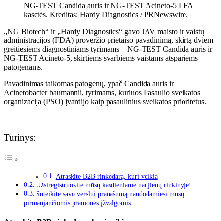
NG-TEST Candida auris ir NG-TEST Acineto-5 LFA
kasetės. Kreditas: Hardy Diagnostics / PRNewswire.
„NG Biotech“ ir „Hardy Diagnostics“ gavo JAV maisto ir vaistų
administracijos (FDA) proveržio prietaiso pavadinimą, skirtą dviem
greitiesiems diagnostiniams tyrimams – NG-TEST Candida auris ir
NG-TEST Acineto-5, skirtiems svarbiems vaistams atspariems
patogenams.
Pavadinimas taikomas patogenų, ypač Candida auris ir
Acinetobacter baumannii, tyrimams, kuriuos Pasaulio sveikatos
organizacija (PSO) įvardijo kaip pasaulinius sveikatos prioritetus.
Turinys:
Atraskite B2B rinkodarą, kuri veikia
Užsiregistruokite mūsų kasdieniame naujienų rinkinyje!
Suteikite savo verslui pranašumą naudodamiesi mūsų
pirmaujančiomis pramonės įžvalgomis.