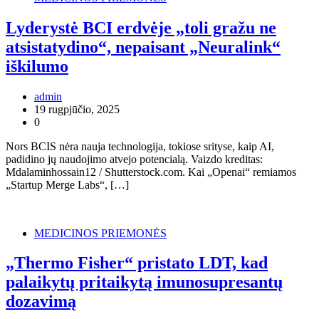
Lyderystė BCI erdvėje „toli gražu ne
atsistatydino“, nepaisant „Neuralink“
iškilumo
admin
19 rugpjūčio, 2025
0
Nors BCIS nėra nauja technologija, tokiose srityse, kaip AI,
padidino jų naudojimo atvejo potencialą. Vaizdo kreditas:
Mdalaminhossain12 / Shutterstock.com. Kai „Openai“ remiamos
„Startup Merge Labs“, […]
MEDICINOS PRIEMONĖS
„Thermo Fisher“ pristato LDT, kad
palaikytų pritaikytą imunosupresantų
dozavimą