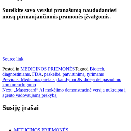
Suteikite savo verslui pranašumą naudodamiesi
mūsų pirmaujančiomis pramonės įžvalgomis.
Source link
Posted in
MEDICINOS PRIEMONĖS
Tagged
Biotech
,
diagnostiniams
,
FDA
,
paskelbė
,
patvirtinimą
,
tyrimams
Navigacija
Previous:
Medicinos prietaisų bandymai JK didėja dėl pasaulinio
konkurencingumo
tarp
Next:
„Mastercard“ AI mokėjimo demonstracinė versija nukreipta į
įrašų
agento vadovaujamą prekybą
Susiję įrašai
MEDICINOS PRIEMONĖS