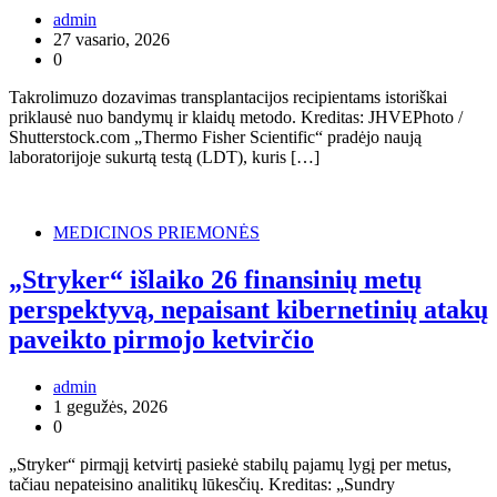
admin
27 vasario, 2026
0
Takrolimuzo dozavimas transplantacijos recipientams istoriškai
priklausė nuo bandymų ir klaidų metodo. Kreditas: JHVEPhoto /
Shutterstock.com „Thermo Fisher Scientific“ pradėjo naują
laboratorijoje sukurtą testą (LDT), kuris […]
MEDICINOS PRIEMONĖS
„Stryker“ išlaiko 26 finansinių metų
perspektyvą, nepaisant kibernetinių atakų
paveikto pirmojo ketvirčio
admin
1 gegužės, 2026
0
„Stryker“ pirmąjį ketvirtį pasiekė stabilų pajamų lygį per metus,
tačiau nepateisino analitikų lūkesčių. Kreditas: „Sundry