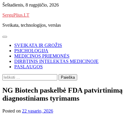
Skip
Šeštadienis, 8 rugpjūčio, 2026
to
SerguPlius.LT
content
Sveikata, technologijos, verslas
SVEIKATA IR GROŽIS
PSICHOLOGIJA
MEDICINOS PRIEMONĖS
DIRBTINIS INTELEKTAS MEDICINOJE
PASLAUGOS
Ieškoti:
NG Biotech paskelbė FDA patvirtinimą
diagnostiniams tyrimams
Posted on
22 vasario, 2026