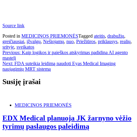
Source link
Posted in
MEDICINOS PRIEMONĖS
Tagged
ateitis
,
drabužių
,
greičiausiai
,
įžvalgų
,
Nešiojamų
,
nuo
,
Priežiūros
,
priklausys
,
realių
,
srityje
,
sveikatos
Navigacija
Previous:
Kaip logikos ir paieškos atskyrimas padidina AI agento
mastelį
tarp
Next:
FDA suteikia leidimą naudoti Eyas Medical Imaging
įrašų
naujagimių MRT sistemą
Susiję įrašai
MEDICINOS PRIEMONĖS
EDX Medical planuoja JK žarnyno vėžio
tyrimų paslaugos paleidimą