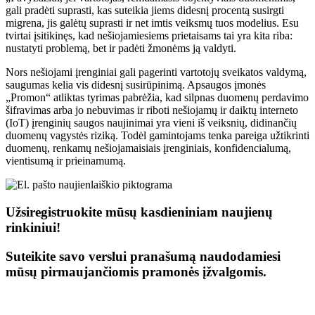
gali pradėti suprasti, kas suteikia jiems didesnį procentą susirgti
migrena, jis galėtų suprasti ir net imtis veiksmų tuos modelius. Esu
tvirtai įsitikinęs, kad nešiojamiesiems prietaisams tai yra kita riba:
nustatyti problemą, bet ir padėti žmonėms ją valdyti.
Nors nešiojami įrenginiai gali pagerinti vartotojų sveikatos valdymą,
saugumas kelia vis didesnį susirūpinimą. Apsaugos įmonės
„Promon“ atliktas tyrimas pabrėžia, kad silpnas duomenų perdavimo
šifravimas arba jo nebuvimas ir riboti nešiojamų ir daiktų interneto
(IoT) įrenginių saugos naujinimai yra vieni iš veiksnių, didinančių
duomenų vagystės riziką. Todėl gamintojams tenka pareiga užtikrinti
duomenų, renkamų nešiojamaisiais įrenginiais, konfidencialumą,
vientisumą ir prieinamumą.
Užsiregistruokite mūsų kasdieniniam naujienų
rinkiniui!
Suteikite savo verslui pranašumą naudodamiesi
mūsų pirmaujančiomis pramonės įžvalgomis.