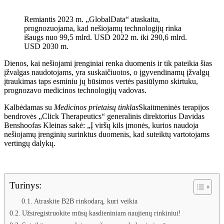
Remiantis 2023 m. „GlobalData“ ataskaita,
prognozuojama, kad nešiojamų technologijų rinka
išaugs nuo 99,5 mlrd. USD 2022 m. iki 290,6 mlrd.
USD 2030 m.
Dienos, kai nešiojami įrenginiai renka duomenis ir tik pateikia šias
įžvalgas naudotojams, yra suskaičiuotos, o įgyvendinamų įžvalgų
įtraukimas taps esminiu jų būsimos vertės pasiūlymo skirtuku,
prognozavo medicinos technologijų vadovas.
Kalbėdamas su
Medicinos prietaisų tinklas
Skaitmeninės terapijos
bendrovės „Click Therapeutics“ generalinis direktorius Davidas
Benshoofas Kleinas sakė: „Į viršų kils įmonės, kurios naudoja
nešiojamų įrenginių surinktus duomenis, kad suteiktų vartotojams
vertingų dalykų.
Turinys:
Atraskite B2B rinkodarą, kuri veikia
Užsiregistruokite mūsų kasdieniniam naujienų rinkiniui!