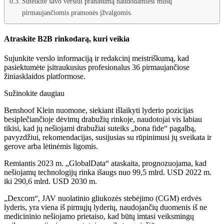
Suteikite savo verslui pranašumą naudodamiesi mūsų
pirmaujančiomis pramonės įžvalgomis.
Atraskite B2B rinkodarą, kuri veikia
Sujunkite verslo informaciją ir redakcinį meistriškumą, kad
pasiektumėte įsitraukusius profesionalus 36 pirmaujančiose
žiniasklaidos platformose.
Sužinokite daugiau
Benshoof Klein nuomone, siekiant išlaikyti lyderio pozicijas
besiplečiančioje dėvimų drabužių rinkoje, naudotojai vis labiau
tikisi, kad jų nešiojami drabužiai suteiks „bona fide“ pagalbą,
pavyzdžiui, rekomendacijas, susijusias su rūpinimusi jų sveikata ir
gerove arba lėtinėmis ligomis.
Remiantis 2023 m. „GlobalData“ ataskaita, prognozuojama, kad
nešiojamų technologijų rinka išaugs nuo 99,5 mlrd. USD 2022 m.
iki 290,6 mlrd. USD 2030 m.
„Dexcom“, JAV nuolatinio gliukozės stebėjimo (CGM) erdvės
lyderis, yra viena iš pirmųjų lyderių, naudojančių duomenis iš ne
medicininio nešiojamo prietaiso, kad būtų imtasi veiksmingų