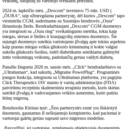
veiksmų, susijusių su vartotojo sveikatos priežiūra.
2024 m. lapkričio mėn. „Dexcom“ investavo 75 mln. USD į
„ŌURA“, taip užmezgdama partnerystę, dėl kurios „Dexcom“ tapo
vieninteliu CGM, suderinamu su Suomijos bendrovės „Oura“
išmaniuoju žiedu. Bendradarbiaujant „Dexcom“ CGM duomenys
yra integruoti su „Oura ring“ sveikatingumo metrika, tokia kaip
miegas, stresas ir širdies ir kraujagyslių sistemos duomenys. Šie
sujungti duomenys suteikia vartotojams įžvalgų apie tokius aspektus
kaip prastas miegas veikia gliukozės kintamumą ir kokie valgiai
sukelia gliukozės šuolius, todėl diabetikams suteikiama galimybė
imtis veiksmingų veiksmų, padedančių geriau valdyti diabetą.
Panašiu žingsniu 2026 m. sausio mėn. „Click“ bendradarbiavo su
„Ultrahuman“, kad sukurtų „Migraine PowerPlug“. Programinės
įrangos funkcija, integruota su Ultrahuman platforma, yra pagrįsta
Click Therapeutics JAV maisto ir vaistų administracijos (FDA)
patvirtintu receptiniu skaitmeniniu terapiniu metodu, kuris skirtas
suteikti įžvalgų ir vadovaujamos veiklos asmenims, kurie patiria
lėtinę migreną.
Benshoofas Kleinas tęsė: „Šios partnerystės esmė yra išskirstyti
duomenis, gaunamus iš nešiojamojo kompiuterio, kad pacientai ir
vartotojai galėtų geriau suprasti savo migrenos modelius.
„Pavyzdžiui, jei vartotojas, remdamasis objektyviais duomenimis,