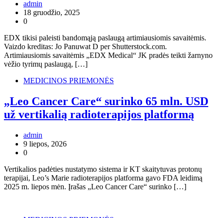
admin
18 gruodžio, 2025
0
EDX tikisi paleisti bandomąją paslaugą artimiausiomis savaitėmis.
Vaizdo kreditas: Jo Panuwat D per Shutterstock.com.
Artimiausiomis savaitėmis „EDX Medical“ JK pradės teikti žarnyno
vėžio tyrimų paslaugą, […]
MEDICINOS PRIEMONĖS
„Leo Cancer Care“ surinko 65 mln. USD
už vertikalią radioterapijos platformą
admin
9 liepos, 2026
0
Vertikalios padėties nustatymo sistema ir KT skaitytuvas protonų
terapijai, Leo’s Marie radioterapijos platforma gavo FDA leidimą
2025 m. liepos mėn. Įrašas „Leo Cancer Care“ surinko […]