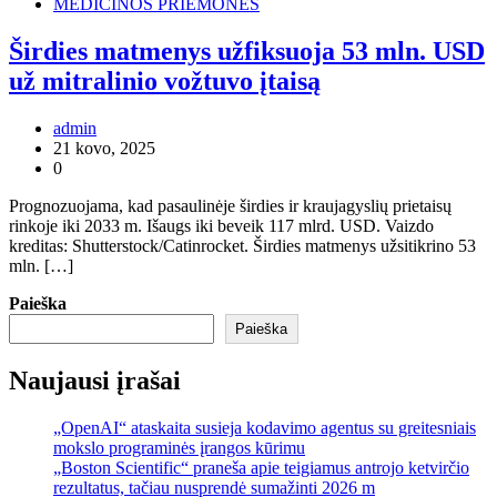
MEDICINOS PRIEMONĖS
Širdies matmenys užfiksuoja 53 mln. USD
už mitralinio vožtuvo įtaisą
admin
21 kovo, 2025
0
Prognozuojama, kad pasaulinėje širdies ir kraujagyslių prietaisų
rinkoje iki 2033 m. Išaugs iki beveik 117 mlrd. USD. Vaizdo
kreditas: Shutterstock/Catinrocket. Širdies matmenys užsitikrino 53
mln. […]
Paieška
Paieška
Naujausi įrašai
„OpenAI“ ataskaita susieja kodavimo agentus su greitesniais
mokslo programinės įrangos kūrimu
„Boston Scientific“ praneša apie teigiamus antrojo ketvirčio
rezultatus, tačiau nusprendė sumažinti 2026 m