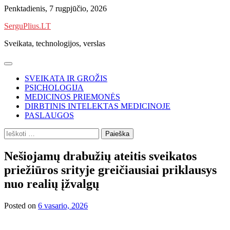
Skip
Penktadienis, 7 rugpjūčio, 2026
to
SerguPlius.LT
content
Sveikata, technologijos, verslas
SVEIKATA IR GROŽIS
PSICHOLOGIJA
MEDICINOS PRIEMONĖS
DIRBTINIS INTELEKTAS MEDICINOJE
PASLAUGOS
Ieškoti:
Nešiojamų drabužių ateitis sveikatos
priežiūros srityje greičiausiai priklausys
nuo realių įžvalgų
Posted on
6 vasario, 2026