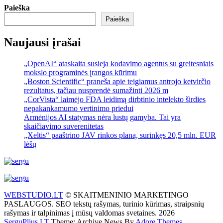
Paieška
Paieška
Naujausi įrašai
„OpenAI“ ataskaita susieja kodavimo agentus su greitesniais
mokslo programinės įrangos kūrimu
„Boston Scientific“ praneša apie teigiamus antrojo ketvirčio
rezultatus, tačiau nusprendė sumažinti 2026 m
„CorVista“ laimėjo FDA leidimą dirbtinio intelekto širdies
nepakankamumo vertinimo priedui
Armėnijos AI statymas nėra lustų gamyba. Tai yra
skaičiavimo suverenitetas
„Xeltis“ paaštrino JAV rinkos planą, surinkęs 20,5 mln. EUR
lėšų
WEBSTUDIO.LT
© SKAITMENINIO MARKETINGO
PASLAUGOS. SEO tekstų rašymas, turinio kūrimas, straipsnių
rašymas ir talpinimas į mūsų valdomas svetaines. 2026
SerguPlius.LT
Theme: Archive News By
Adore Themes
.