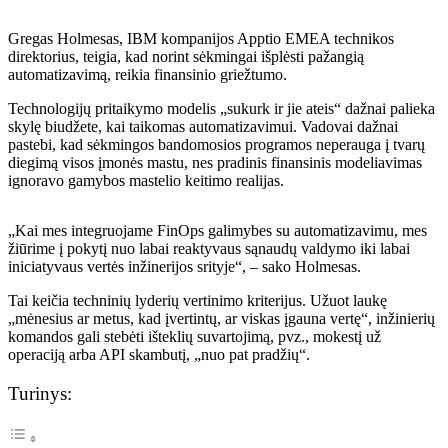
Gregas Holmesas, IBM kompanijos Apptio EMEA technikos
direktorius, teigia, kad norint sėkmingai išplėsti pažangią
automatizavimą, reikia finansinio griežtumo.
Technologijų pritaikymo modelis „sukurk ir jie ateis“ dažnai palieka
skylę biudžete, kai taikomas automatizavimui. Vadovai dažnai
pastebi, kad sėkmingos bandomosios programos neperauga į tvarų
diegimą visos įmonės mastu, nes pradinis finansinis modeliavimas
ignoravo gamybos mastelio keitimo realijas.
„Kai mes integruojame FinOps galimybes su automatizavimu, mes
žiūrime į pokytį nuo labai reaktyvaus sąnaudų valdymo iki labai
iniciatyvaus vertės inžinerijos srityje“, – sako Holmesas.
Tai keičia techninių lyderių vertinimo kriterijus. Užuot laukę
„mėnesius ar metus, kad įvertintų, ar viskas įgauna vertę“, inžinierių
komandos gali stebėti išteklių suvartojimą, pvz., mokestį už
operaciją arba API skambutį, „nuo pat pradžių“.
Turinys: