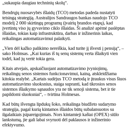
„sukaupia daugiau techninių skolų“.
Bendrųjų nuosavybės išlaidų (TCO) metodas padeda nustatyti
teisingą strategiją. Australijos Sandraugos bankas naudojo TCO
modelį 2 000 skirtingų programų (įvairių brandos etapų), kad
įvertintų viso jų gyvavimo ciklo išlaidas. Ši analizė apėmė paslėptas
išlaidas, tokias kaip infrastruktūra, darbas ir inžinerinis laikas,
reikalingas automatizavimui palaikyti.
„Vien dėl kažko palikimo nereiškia, kad turite jį išvesti į pensiją“, –
sako Holmsas. „Kai kurias iš tų senų sistemų verta išlaikyti vien
todėl, kad jų vertė tokia gera.
Kitais atvejais, apskaičiuojant automatizavimo įvyniojimų,
reikalingų senos sistemos funkcionavimui, kainą, atskleidžiama
kitokia realybė. „Kartais sudėjus TCO metodą ir įtraukus visus šiuos
automatizavimo sluoksnius, staiga supranti, kad tikrosios senos
sistemos išlaikymo sąnaudos yra ne tik senoji sistema, bet ir tie
papildomi sluoksniai“, – tvirtina Holmesas.
Kad būtų išvengta lipdukų šoko, reikalinga biudžeto sudarymo
strategija, pagal kurią kintamos išlaidos būtų subalansuotos su
ilgalaikiais įsipareigojimais. Nors kintamieji kaštai (OPEX) siūlo
lankstumą, jie gali labai svyruoti dėl paklausos ir inžinerinio
efektyvumo.