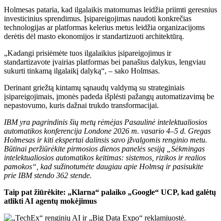
Holmesas pataria, kad ilgalaikis matomumas leidžia priimti geresnius
investicinius sprendimus. Įsipareigojimas naudoti konkrečias
technologijas ar platformas kelerius metus leidžia organizacijoms
derėtis dėl masto ekonomijos ir standartizuoti architektūrą.
„Kadangi prisiėmėte tuos ilgalaikius įsipareigojimus ir
standartizavote įvairias platformas bei panašius dalykus, lengviau
sukurti tinkamą ilgalaikį dalyką“, – sako Holmsas.
Derinant griežtą kintamų sąnaudų valdymą su strateginiais
įsipareigojimais, įmonės padeda išplėsti pažangų automatizavimą be
nepastovumo, kuris dažnai trukdo transformacijai.
IBM yra pagrindinis šių metų rėmėjas
Pasaulinė intelektualiosios
automatikos konferencija
Londone 2026 m. vasario 4–5 d. Gregas
Holmesas ir kiti ekspertai dalinsis savo įžvalgomis renginio metu.
Būtinai peržiūrėkite pirmosios dienos panelės sesiją „Sėkmingas
intelektualiosios automatikos keitimas: sistemos, rizikos ir realios
pamokos“, kad sužinotumėte daugiau apie Holmsą ir pasisukite
prie IBM stendo 362 stende.
Taip pat žiūrėkite: „Klarna“ palaiko „Google“ UCP, kad galėtų
atlikti AI agentų mokėjimus