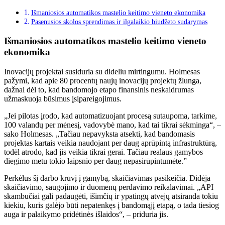
Išmaniosios automatikos mastelio keitimo vieneto ekonomika
Pasenusios skolos sprendimas ir ilgalaikio biudžeto sudarymas
Išmaniosios automatikos mastelio keitimo vieneto
ekonomika
Inovacijų projektai susiduria su dideliu mirtingumu. Holmesas
pažymi, kad apie 80 procentų naujų inovacijų projektų žlunga,
dažnai dėl to, kad bandomojo etapo finansinis neskaidrumas
užmaskuoja būsimus įsipareigojimus.
„Jei pilotas įrodo, kad automatizuojant procesą sutaupoma, tarkime,
100 valandų per mėnesį, vadovybė mano, kad tai tikrai sėkminga“, –
sako Holmesas. „Tačiau nepavyksta atsekti, kad bandomasis
projektas kartais veikia naudojant per daug aprūpintą infrastruktūrą,
todėl atrodo, kad jis veikia tikrai gerai. Tačiau realaus gamybos
diegimo metu tokio laipsnio per daug nepasirūpintumėte.”
Perkėlus šį darbo krūvį į gamybą, skaičiavimas pasikeičia. Didėja
skaičiavimo, saugojimo ir duomenų perdavimo reikalavimai. „API
skambučiai gali padaugėti, išimčių ir ypatingų atvejų atsiranda tokiu
kiekiu, kuris galėjo būti nepatenkęs į bandomąjį etapą, o tada tiesiog
auga ir palaikymo pridėtinės išlaidos“, – priduria jis.