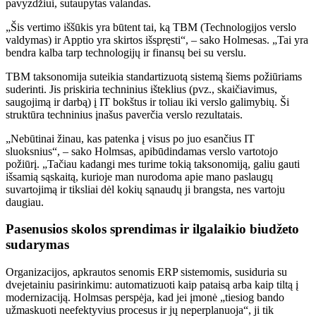
pavyzdžiui, sutaupytas valandas.
„Šis vertimo iššūkis yra būtent tai, ką TBM (Technologijos verslo
valdymas) ir Apptio yra skirtos išspręsti“, – sako Holmesas. „Tai yra
bendra kalba tarp technologijų ir finansų bei su verslu.
TBM taksonomija suteikia standartizuotą sistemą šiems požiūriams
suderinti. Jis priskiria techninius išteklius (pvz., skaičiavimus,
saugojimą ir darbą) į IT bokštus ir toliau iki verslo galimybių. Ši
struktūra techninius įnašus paverčia verslo rezultatais.
„Nebūtinai žinau, kas patenka į visus po juo esančius IT
sluoksnius“, – sako Holmsas, apibūdindamas verslo vartotojo
požiūrį. „Tačiau kadangi mes turime tokią taksonomiją, galiu gauti
išsamią sąskaitą, kurioje man nurodoma apie mano paslaugų
suvartojimą ir tiksliai dėl kokių sąnaudų ji brangsta, nes vartoju
daugiau.
Pasenusios skolos sprendimas ir ilgalaikio biudžeto
sudarymas
Organizacijos, apkrautos senomis ERP sistemomis, susiduria su
dvejetainiu pasirinkimu: automatizuoti kaip pataisą arba kaip tiltą į
modernizaciją. Holmsas perspėja, kad jei įmonė „tiesiog bando
užmaskuoti neefektyvius procesus ir jų neperplanuoja“, ji tik