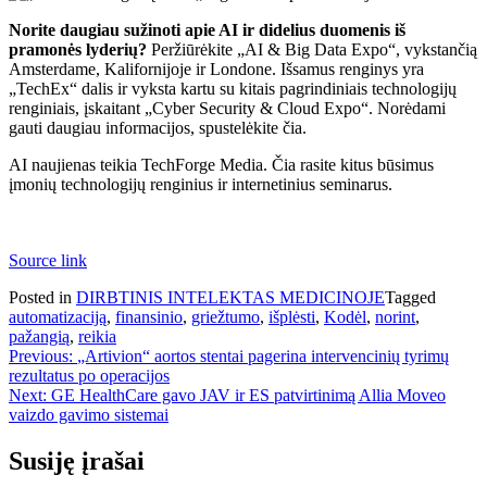
Norite daugiau sužinoti apie AI ir didelius duomenis iš
pramonės lyderių?
Peržiūrėkite „AI & Big Data Expo“, vykstančią
Amsterdame, Kalifornijoje ir Londone. Išsamus renginys yra
„TechEx“ dalis ir vyksta kartu su kitais pagrindiniais technologijų
renginiais, įskaitant „Cyber ​​Security & Cloud Expo“. Norėdami
gauti daugiau informacijos, spustelėkite čia.
AI naujienas teikia TechForge Media. Čia rasite kitus būsimus
įmonių technologijų renginius ir internetinius seminarus.
Source link
Posted in
DIRBTINIS INTELEKTAS MEDICINOJE
Tagged
automatizaciją
,
finansinio
,
griežtumo
,
išplėsti
,
Kodėl
,
norint
,
pažangią
,
reikia
Navigacija
Previous:
„Artivion“ aortos stentai pagerina intervencinių tyrimų
rezultatus po operacijos
tarp
Next:
GE HealthCare gavo JAV ir ES patvirtinimą Allia Moveo
įrašų
vaizdo gavimo sistemai
Susiję įrašai