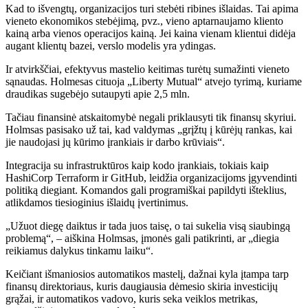
Kad to išvengtų, organizacijos turi stebėti ribines išlaidas. Tai apima
vieneto ekonomikos stebėjimą, pvz., vieno aptarnaujamo kliento
kainą arba vienos operacijos kainą. Jei kaina vienam klientui didėja
augant klientų bazei, verslo modelis yra ydingas.
Ir atvirkščiai, efektyvus mastelio keitimas turėtų sumažinti vieneto
sąnaudas. Holmesas cituoja „Liberty Mutual“ atvejo tyrimą, kuriame
draudikas sugebėjo sutaupyti apie 2,5 mln.
Tačiau finansinė atskaitomybė negali priklausyti tik finansų skyriui.
Holmsas pasisako už tai, kad valdymas „grįžtų į kūrėjų rankas, kai
jie naudojasi jų kūrimo įrankiais ir darbo krūviais“.
Integracija su infrastruktūros kaip kodo įrankiais, tokiais kaip
HashiCorp Terraform ir GitHub, leidžia organizacijoms įgyvendinti
politiką diegiant. Komandos gali programiškai papildyti išteklius,
atlikdamos tiesioginius išlaidų įvertinimus.
„Užuot diegę daiktus ir tada juos taisę, o tai sukelia visą siaubingą
problemą“, – aiškina Holmsas, įmonės gali patikrinti, ar „diegia
reikiamus dalykus tinkamu laiku“.
Keičiant išmaniosios automatikos mastelį, dažnai kyla įtampa tarp
finansų direktoriaus, kuris daugiausia dėmesio skiria investicijų
grąžai, ir automatikos vadovo, kuris seka veiklos metrikas,