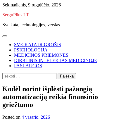
Skip
Sekmadienis, 9 rugpjūčio, 2026
to
SerguPlius.LT
content
Sveikata, technologijos, verslas
SVEIKATA IR GROŽIS
PSICHOLOGIJA
MEDICINOS PRIEMONĖS
DIRBTINIS INTELEKTAS MEDICINOJE
PASLAUGOS
Ieškoti:
Kodėl norint išplėsti pažangią
automatizaciją reikia finansinio
griežtumo
Posted on
4 vasario, 2026