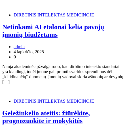
DIRBTINIS INTELEKTAS MEDICINOJE
Netinkami AI etalonai kelia pavojų
įmonių biudžetams
admin
4 lapkričio, 2025
0
Nauja akademinė apžvalga rodo, kad dirbtinio intelekto standartai
yra klaidingi, todėl įmonė gali priimti svarbius sprendimus dėl
„klaidinančių“ duomenų. Įmonių vadovai skiria aštuonių ar devynių
[…]
DIRBTINIS INTELEKTAS MEDICINOJE
Geležinkelio ateitis: žiūrėkite,
prognozuokite ir mokykitės