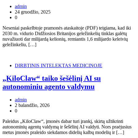
admin
24 gruodžio, 2025
0
Neseniai paskelbtoje pramonės ataskaitoje (PDF) teigiama, kad iki
2030 m. vidurio Didžiosios Britanijos geležinkelių tinklas galėtų
nuvažiuoti dar milijardą kelionių, remiantis 1,6 milijardo keleivių
geležinkeliu, […]
DIRBTINIS INTELEKTAS MEDICINOJE
„KiloClaw“ taiko šešėlinį AI su
autonominiu agento valdymu
admin
2 balandžio, 2026
0
Paleidus „KiloClaw“, įmonės dabar turi įrankį, skirtą užtikrinti
autonominių agentų valdymą ir šešėlinį AI valdyti. Nors praėjusius
metus įmonės praleido siekdamos didelių kalbų modelių ir […]