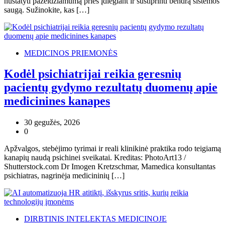
nustatyti pažeidžiamumą prieš įdiegiant ir sustiprinti bendrą sistemos
saugą. Sužinokite, kas […]
MEDICINOS PRIEMONĖS
Kodėl psichiatrijai reikia geresnių
pacientų gydymo rezultatų duomenų apie
medicinines kanapes
30 gegužės, 2026
0
Apžvalgos, stebėjimo tyrimai ir reali klinikinė praktika rodo teigiamą
kanapių naudą psichinei sveikatai. Kreditas: PhotoArt13 /
Shutterstock.com Dr Imogen Kretzschmar, Mamedica konsultantas
psichiatras, nagrinėja medicininių […]
DIRBTINIS INTELEKTAS MEDICINOJE