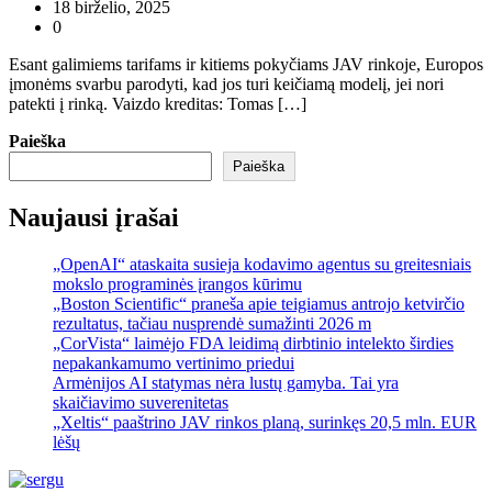
18 birželio, 2025
0
Esant galimiems tarifams ir kitiems pokyčiams JAV rinkoje, Europos
įmonėms svarbu parodyti, kad jos turi keičiamą modelį, jei nori
patekti į rinką. Vaizdo kreditas: Tomas […]
Paieška
Paieška
Naujausi įrašai
„OpenAI“ ataskaita susieja kodavimo agentus su greitesniais
mokslo programinės įrangos kūrimu
„Boston Scientific“ praneša apie teigiamus antrojo ketvirčio
rezultatus, tačiau nusprendė sumažinti 2026 m
„CorVista“ laimėjo FDA leidimą dirbtinio intelekto širdies
nepakankamumo vertinimo priedui
Armėnijos AI statymas nėra lustų gamyba. Tai yra
skaičiavimo suverenitetas
„Xeltis“ paaštrino JAV rinkos planą, surinkęs 20,5 mln. EUR
lėšų