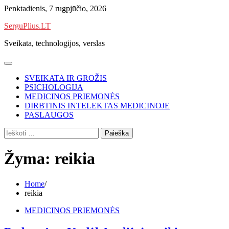
Skip
Penktadienis, 7 rugpjūčio, 2026
to
SerguPlius.LT
content
Sveikata, technologijos, verslas
SVEIKATA IR GROŽIS
PSICHOLOGIJA
MEDICINOS PRIEMONĖS
DIRBTINIS INTELEKTAS MEDICINOJE
PASLAUGOS
Ieškoti:
Žyma:
reikia
Home
reikia
MEDICINOS PRIEMONĖS