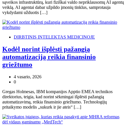
sąveikos infrastruktūrą, kuri fiziškai valdo nepriklausomų AI agentų
veiklą. AI agentai dabar užpildo įmonių tinklus, samprotauja
vykdydami užduotis […]
DIRBTINIS INTELEKTAS MEDICINOJE
Kodėl norint išplėsti pažangią
automatizaciją reikia finansinio
griežtumo
4 vasario, 2026
0
Gregas Holmesas, IBM kompanijos Apptio EMEA technikos
direktorius, teigia, kad norint sėkmingai išplėsti pažangią
automatizavimą, reikia finansinio griežtumo. Technologijų
pritaikymo modelis „sukurk ir jie ateis“ […]