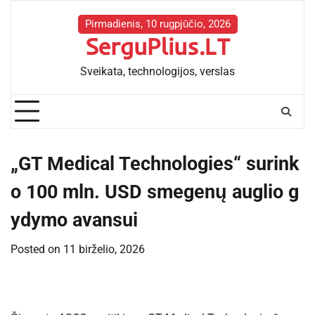
Skip
to
Pirmadienis, 10 rugpjūčio, 2026
SerguPlius.LT
content
Sveikata, technologijos, verslas
„GT Medical Technologies“ surink
o 100 mln. USD smegenų auglio g
ydymo avansui
Posted on
11 birželio, 2026