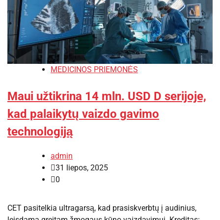
MEDICINOS PRIEMONĖS
Maui užtikrina 14 mln. USD D serijoje,
kad palaikytų vaizdo gavimo
technologiją
admin
31 liepos, 2025
0
CET pasitelkia ultragarsą, kad prasiskverbtų į audinius,
leisdama greitam žmogaus kūno vaizdavimui. Kreditas: