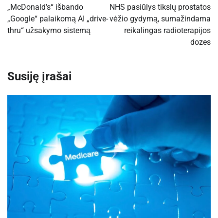
tarp
„McDonald’s“ išbando
NHS pasiūlys tikslų prostatos
„Google“ palaikomą AI „drive-
vėžio gydymą, sumažindama
įrašų
thru“ užsakymo sistemą
reikalingas radioterapijos
dozes
Susiję įrašai