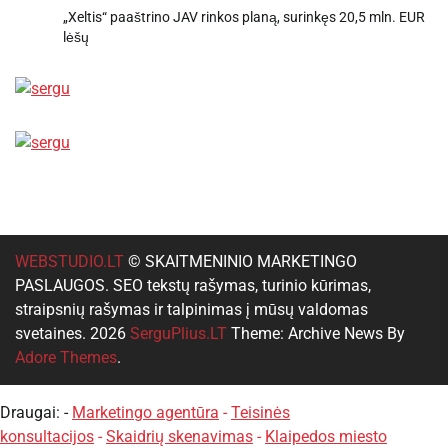
„Xeltis“ paaštrino JAV rinkos planą, surinkęs 20,5 mln. EUR
lėšų
WEBSTUDIO.LT
© SKAITMENINIO MARKETINGO
PASLAUGOS. SEO tekstų rašymas, turinio kūrimas,
straipsnių rašymas ir talpinimas į mūsų valdomas
svetaines. 2026
SerguPlius.LT
Theme: Archive News By
Adore Themes
.
Draugai: -
Marketingo agentūra
-
Teisinės
konsultacijos
-
Skaidrių skenavimas
-
Klaipedos miesto