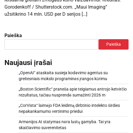
Gorodenkoff / Shutterstock.com. „Maui Imaging“
užsitikrino 14 mln. USD per D serijos […]
Paieška
Paieška
Naujausi įrašai
„OpenAI“ ataskaita susieja kodavimo agentus su
greitesniais mokslo programinės įrangos kūrimu
„Boston Scientific“ praneša apie teigiamus antrojo ketvirčio
rezultatus, tačiau nusprendė sumažinti 2026 m
„CorVista“ laimėjo FDA leidimą dirbtinio intelekto širdies
nepakankamumo vertinimo priedui
Armėnijos AI statymas nėra lustų gamyba. Tai yra
skaičiavimo suverenitetas