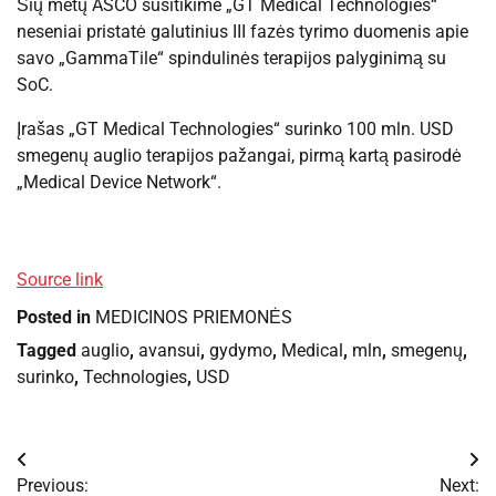
Šių metų ASCO susitikime „GT Medical Technologies“
neseniai pristatė galutinius III fazės tyrimo duomenis apie
savo „GammaTile“ spindulinės terapijos palyginimą su
SoC.
Įrašas „GT Medical Technologies“ surinko 100 mln. USD
smegenų auglio terapijos pažangai, pirmą kartą pasirodė
„Medical Device Network“.
Source link
Posted in
MEDICINOS PRIEMONĖS
Tagged
auglio
,
avansui
,
gydymo
,
Medical
,
mln
,
smegenų
,
surinko
,
Technologies
,
USD
Navigacija
Previous:
Next: