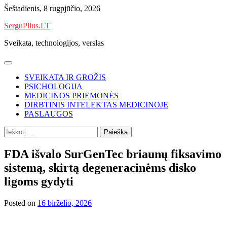
Skip
Šeštadienis, 8 rugpjūčio, 2026
to
SerguPlius.LT
content
Sveikata, technologijos, verslas
SVEIKATA IR GROŽIS
PSICHOLOGIJA
MEDICINOS PRIEMONĖS
DIRBTINIS INTELEKTAS MEDICINOJE
PASLAUGOS
Ieškoti:
FDA išvalo SurGenTec briaunų fiksavimo
sistemą, skirtą degeneracinėms disko
ligoms gydyti
Posted on
16 birželio, 2026