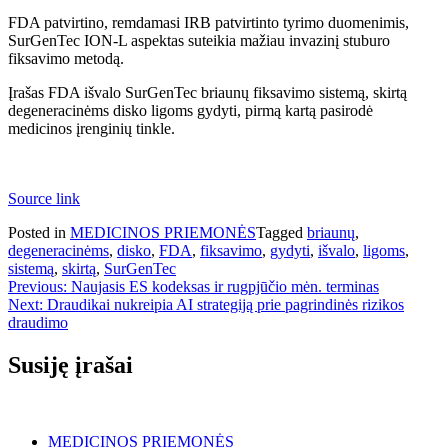
FDA patvirtino, remdamasi IRB patvirtinto tyrimo duomenimis,
SurGenTec ION-L aspektas suteikia mažiau invazinį stuburo
fiksavimo metodą.
Įrašas FDA išvalo SurGenTec briaunų fiksavimo sistemą, skirtą
degeneracinėms disko ligoms gydyti, pirmą kartą pasirodė
medicinos įrenginių tinkle.
Source link
Posted in
MEDICINOS PRIEMONĖS
Tagged
briaunų
,
degeneracinėms
,
disko
,
FDA
,
fiksavimo
,
gydyti
,
išvalo
,
ligoms
,
sistemą
,
skirtą
,
SurGenTec
Navigacija
Previous:
Naujasis ES kodeksas ir rugpjūčio mėn. terminas
Next:
Draudikai nukreipia AI strategiją prie pagrindinės rizikos
tarp
draudimo
įrašų
Susiję įrašai
MEDICINOS PRIEMONĖS