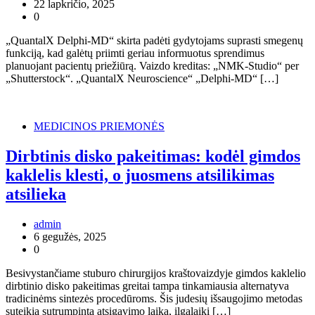
22 lapkričio, 2025
0
„QuantalX Delphi-MD“ skirta padėti gydytojams suprasti smegenų
funkciją, kad galėtų priimti geriau informuotus sprendimus
planuojant pacientų priežiūrą. Vaizdo kreditas: „NMK-Studio“ per
„Shutterstock“. „QuantalX Neuroscience“ „Delphi-MD“ […]
MEDICINOS PRIEMONĖS
Dirbtinis disko pakeitimas: kodėl gimdos
kaklelis klesti, o juosmens atsilikimas
atsilieka
admin
6 gegužės, 2025
0
Besivystančiame stuburo chirurgijos kraštovaizdyje gimdos kaklelio
dirbtinio disko pakeitimas greitai tampa tinkamiausia alternatyva
tradicinėms sintezės procedūroms. Šis judesių išsaugojimo metodas
suteikia sutrumpintą atsigavimo laiką, ilgalaikį […]