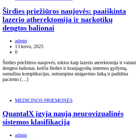
Širdies priežiūros naujovės: paaiškinta
lazerio atherektomija ir narkotikų
dengtos balionai
admin
13 kovo, 2025
0
Širdies priežiūros naujovės, tokios kaip lazerio aterektomija ir vaistai
dengtos balionai, keičia širdies ir kraujagyslių sistemos gydymą,
sumažina komplikacijas, sutrumpina atsigavimo laiką ir padidina
paciento […]
MEDICINOS PRIEMONĖS
QuantalX įgyja naują neurovizualinės
sistemos klasifikaciją
admin