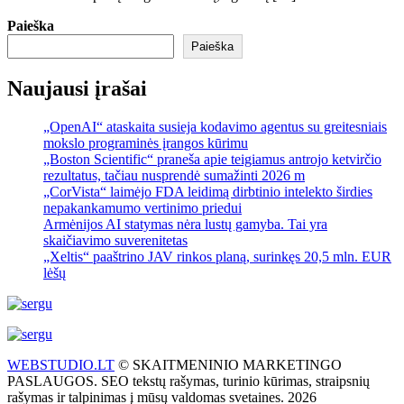
Paieška
Paieška
Naujausi įrašai
„OpenAI“ ataskaita susieja kodavimo agentus su greitesniais
mokslo programinės įrangos kūrimu
„Boston Scientific“ praneša apie teigiamus antrojo ketvirčio
rezultatus, tačiau nusprendė sumažinti 2026 m
„CorVista“ laimėjo FDA leidimą dirbtinio intelekto širdies
nepakankamumo vertinimo priedui
Armėnijos AI statymas nėra lustų gamyba. Tai yra
skaičiavimo suverenitetas
„Xeltis“ paaštrino JAV rinkos planą, surinkęs 20,5 mln. EUR
lėšų
WEBSTUDIO.LT
© SKAITMENINIO MARKETINGO
PASLAUGOS. SEO tekstų rašymas, turinio kūrimas, straipsnių
rašymas ir talpinimas į mūsų valdomas svetaines. 2026