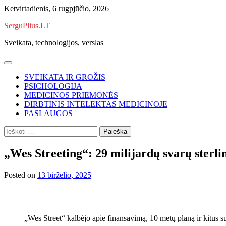
Skip
Ketvirtadienis, 6 rugpjūčio, 2026
to
SerguPlius.LT
content
Sveikata, technologijos, verslas
SVEIKATA IR GROŽIS
PSICHOLOGIJA
MEDICINOS PRIEMONĖS
DIRBTINIS INTELEKTAS MEDICINOJE
PASLAUGOS
Ieškoti:
„Wes Streeting“: 29 milijardų svarų sterli
Posted on
13 birželio, 2025
„Wes Street“ kalbėjo apie finansavimą, 10 metų planą ir kitus 