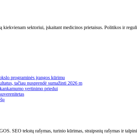
kiekvienam sektoriui, įskaitant medicinos prietaisus. Politikos ir regul
mokslo programinės įrangos kūrimu
zultatus, tačiau nusprendė sumažinti 2026 m
pakankamumo vertinimo priedui
suverenitetas
ėšų
kstų rašymas, turinio kūrimas, straipsnių rašymas ir talpinima