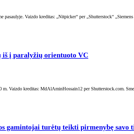
e pasaulyje. Vaizdo kreditas: „Nitpicker“ per „Shutterstock“ „Siemen
 iš į paralyžių orientuoto VC
 2030 m. Vaizdo kreditas: MdAlAminHossain12 per Shutterstock.com. Sm
s gamintojai turėtų teikti pirmenybę savo t