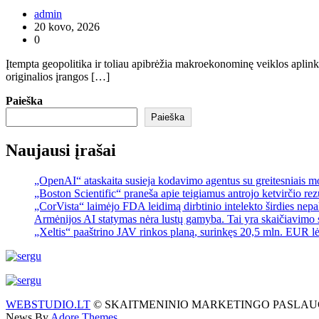
admin
20 kovo, 2026
0
Įtempta geopolitika ir toliau apibrėžia makroekonominę veiklos aplinką 
originalios įrangos […]
Paieška
Paieška
Naujausi įrašai
„OpenAI“ ataskaita susieja kodavimo agentus su greitesniais 
„Boston Scientific“ praneša apie teigiamus antrojo ketvirčio re
„CorVista“ laimėjo FDA leidimą dirbtinio intelekto širdies ne
Armėnijos AI statymas nėra lustų gamyba. Tai yra skaičiavimo 
„Xeltis“ paaštrino JAV rinkos planą, surinkęs 20,5 mln. EUR l
WEBSTUDIO.LT
© SKAITMENINIO MARKETINGO PASLAUGOS. SEO te
News By
Adore Themes
.