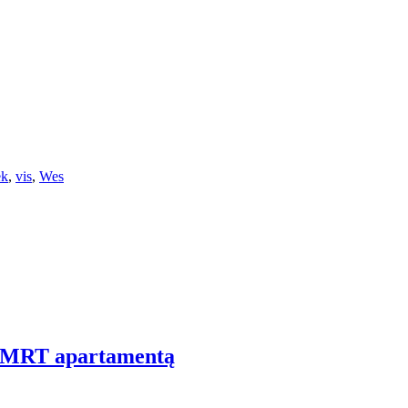
ek
,
vis
,
Wes
jį MRT apartamentą