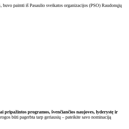
HS, buvo paimti iš Pasaulio sveikatos organizacijos (PSO) Raudonųjų
ai pripažintos programos, švenčiančios naujoves, lyderystę ir
progos būti pagerbta tarp geriausių – pateikite savo nominaciją