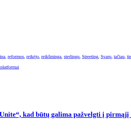
ina
,
reformos
,
reikėjo
,
reikšmingą
,
sterlingų
,
Streeting
,
Svarų
,
tačiau
,
ti
 platformai
Unite“, kad būtų galima pažvelgti į pirmą