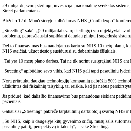
29 milijardų svarų sterlingų investicija į nacionalinę sveikatos sistem
Street parlamentaras.
Birželio 12 d. Mančesteryje kalbėdamas NHS „Confedexpo“ konferencijo
„Streetling“ sakė: „(29 milijardai svarų sterlingų) yra objektyviai sva
problemų, paprasčiausiai supildami daugiau pinigų į sugedusią sistemą.
Dėl to finansavimas bus naudojamas kartu su NHS 10 metų planu, kuria
NHS ateičiai, užuot tiesiog susidūrusi su dabartiniais iššūkiais.
„Tai yra 10 metų plano darbas. Tai ne tik norint susigrąžinti NHS ant k
„Streeting“ apibūdino savo viltis, kad NHS gali tapti pasauliniu lyderi
Norą pritraukti daugiau technologijų kompanijų pabrėžia 50% technologi
užtikrintas dėl fiskalinių taisyklių, tai reiškia, kad jis nebus perskirsty
Jis pridūrė, kad dalis šio finansavimo bus panaudotas siekiant padidin
pacientais.
Galiausiai „Streeting“ pabrėžė tarptautinių darbuotojų svarbą NHS ir 
„Su NHS, kaip ir daugelyje kitų gyvenimo sričių, mūsų šalis suformavo
pasaulinę patirtį, perspektyvą ir talentą“, – sakė Streetling.