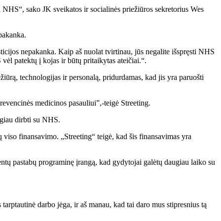
ti NHS“, sako JK sveikatos ir socialinės priežiūros sekretorius Wes
epakanka.
sticijos nepakanka. Kaip aš nuolat tvirtinau, jūs negalite išspręsti NHS
 patektų į kojas ir būtų pritaikytas ateičiai.“.
rą, technologijas ir personalą, pridurdamas, kad jis yra paruošti
prevencinės medicinos pasauliui”,-teigė Streeting.
ugiau dirbti su NHS.
ų viso finansavimo. „Streeting“ teigė, kad šis finansavimas yra
cientų pastabų programinę įrangą, kad gydytojai galėtų daugiau laiko su
rptautinė darbo jėga, ir aš manau, kad tai daro mus stipresnius tą