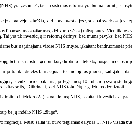
ą (NHS) yra „esminė“, tačiau sistemos reforma yra būtina norint „ištaisy
je, gatvėje pabrėžta, kad nors investicijos yra labai svarbios, jos n
rbus finansavimo susitarimas, dėl kurio vėjas į mūsų bures. Vien tik inve
 Tai yra tik investicijų ir reformų derinys, kad mums pavyks, kad NHS vėl
me bus nagrinėjama visose NHS srityse, įskaitant bendruomenės priežiū
ojų, bet ir paruošti jį genomikos, dirbtinio intelekto, nuspėjamosios ir 
u ir pritraukti dideles farmacijos ir technologijos įmones, kad galėtų da
jos, išleidžiančios pakilimą, prilygstančią 10 milijardų svarų sterling
tas į kitas sritis, užtikrinant, kad NHS tobulėtų ir galėtų modernizuoti.
ti dirbtinio intelekto (AI) panaudojimą NHS, įskaitant investicijas į pa
kaip be jų indėlio NHS „žlugs“.
 migracija. Mūsų šaliai tai buvo teigiamas dalykas … NHS visada bus ta