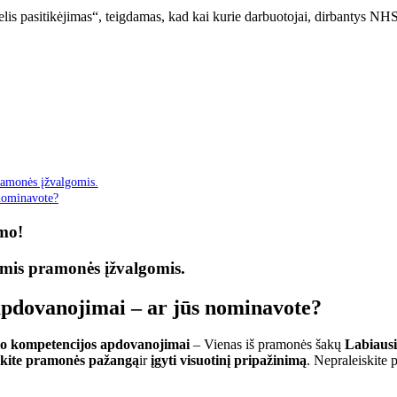
delis pasitikėjimas“, teigdamas, kad kai kurie darbuotojai, dirbantys N
ramonės įžvalgomis.
 nominavote?
imo!
ėmis pramonės įžvalgomis.
apdovanojimai – ar jūs nominavote?
klo kompetencijos apdovanojimai
– Vienas iš pramonės šakų
Labiausi
žkite pramonės pažangą
ir
įgyti visuotinį pripažinimą
. Nepraleiskite 