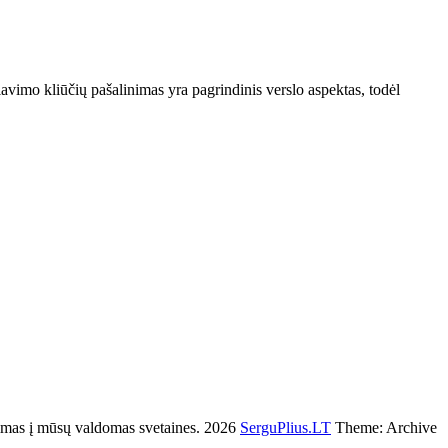
iavimo kliūčių pašalinimas yra pagrindinis verslo aspektas, todėl
s į mūsų valdomas svetaines. 2026
SerguPlius.LT
Theme: Archive