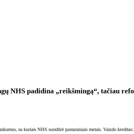
ngų NHS padidina „reikšmingą“, tačiau refo
sunkumus, su kuriais NHS susidūrė pastaraisiais metais. Vaizdo kreditas