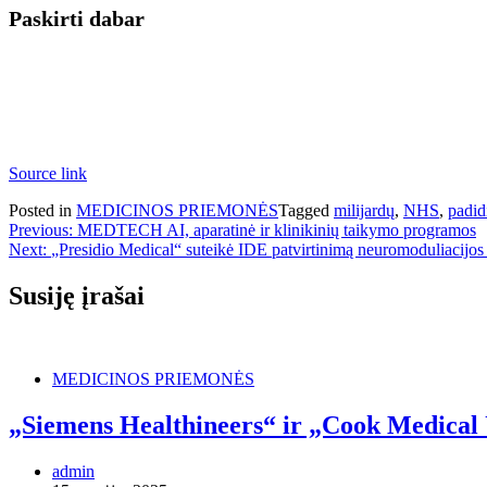
Paskirti dabar
Source link
Posted in
MEDICINOS PRIEMONĖS
Tagged
milijardų
,
NHS
,
padid
Navigacija
Previous:
MEDTECH AI, aparatinė ir klinikinių taikymo programos
Next:
„Presidio Medical“ suteikė IDE patvirtinimą neuromoduliacijos
tarp
įrašų
Susiję įrašai
MEDICINOS PRIEMONĖS
„Siemens Healthineers“ ir „Cook Medical 
admin