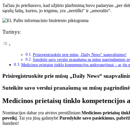
Tačiau jis prieštaravo, kad užjūrio įdarbinimą buvo padarytas „per di
sąrašų šalių, kurios, jo teigimu, yra „neetiški“ ir „amoralūs“.
Turinys:
Prisiregistruokite prie mūsų „Daily News“ suapvalinimo!
Suteikite savo verslui pranašumą su mūsų pagrindinėmis p
Medicinos prietaisų tinklo kompetencijos apdovanojimai – ar jūs
Prisiregistruokite prie mūsų „Daily News“ suapvalin
Suteikite savo verslui pranašumą su mūsų pagrindin
Medicinos prietaisų tinklo kompetencijos 
Nominacijos dabar yra atviros prestižiniam
Medicinos prietaisų tin
poveikį
. Tai yra jūsų galimybė
Parodykite savo pasiekimus, pabrė
šiandien!