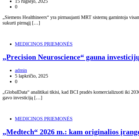
15 rugsėjo, 2025
0
„Siemens Healthineers“ yra pirmaujanti MRT sistemų gamintoja visam
sukurti pirmąjį […]
MEDICINOS PRIEMONĖS
„Precision Neuroscience“ gauna investicijų
admin
5 lapkričio, 2025
0
„GlobalData“ analitikai tikisi, kad BCI pradės komercializuoti iki
gavo investiciją […]
MEDICINOS PRIEMONĖS
„Medtech“ 2026 m.: kam originalios įrango