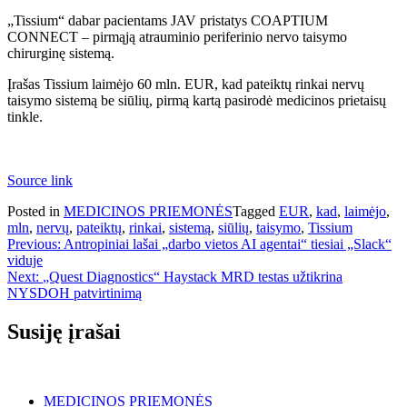
„Tissium“ dabar pacientams JAV pristatys COAPTIUM
CONNECT – pirmąją atrauminio periferinio nervo taisymo
chirurginę sistemą.
Įrašas Tissium laimėjo 60 mln. EUR, kad pateiktų rinkai nervų
taisymo sistemą be siūlių, pirmą kartą pasirodė medicinos prietaisų
tinkle.
Source link
Posted in
MEDICINOS PRIEMONĖS
Tagged
EUR
,
kad
,
laimėjo
,
mln
,
nervų
,
pateiktų
,
rinkai
,
sistemą
,
siūlių
,
taisymo
,
Tissium
Navigacija
Previous:
Antropiniai lašai „darbo vietos AI agentai“ tiesiai „Slack“
viduje
tarp
Next:
„Quest Diagnostics“ Haystack MRD testas užtikrina
įrašų
NYSDOH patvirtinimą
Susiję įrašai
MEDICINOS PRIEMONĖS