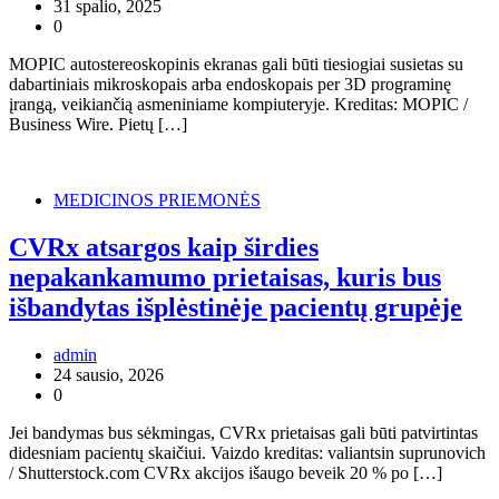
31 spalio, 2025
0
MOPIC autostereoskopinis ekranas gali būti tiesiogiai susietas su
dabartiniais mikroskopais arba endoskopais per 3D programinę
įrangą, veikiančią asmeniniame kompiuteryje. Kreditas: MOPIC /
Business Wire. Pietų […]
MEDICINOS PRIEMONĖS
CVRx atsargos kaip širdies
nepakankamumo prietaisas, kuris bus
išbandytas išplėstinėje pacientų grupėje
admin
24 sausio, 2026
0
Jei bandymas bus sėkmingas, CVRx prietaisas gali būti patvirtintas
didesniam pacientų skaičiui. Vaizdo kreditas: valiantsin suprunovich
/ Shutterstock.com CVRx akcijos išaugo beveik 20 % po […]