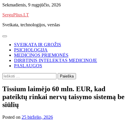
Skip
Sekmadienis, 9 rugpjūčio, 2026
to
SerguPlius.LT
content
Sveikata, technologijos, verslas
SVEIKATA IR GROŽIS
PSICHOLOGIJA
MEDICINOS PRIEMONĖS
DIRBTINIS INTELEKTAS MEDICINOJE
PASLAUGOS
Ieškoti:
Tissium laimėjo 60 mln. EUR, kad
pateiktų rinkai nervų taisymo sistemą be
siūlių
Posted on
25 birželio, 2026