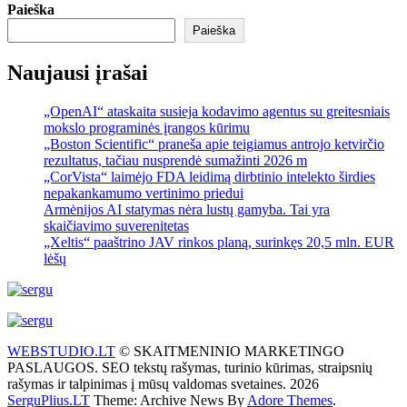
Paieška
Paieška
Naujausi įrašai
„OpenAI“ ataskaita susieja kodavimo agentus su greitesniais
mokslo programinės įrangos kūrimu
„Boston Scientific“ praneša apie teigiamus antrojo ketvirčio
rezultatus, tačiau nusprendė sumažinti 2026 m
„CorVista“ laimėjo FDA leidimą dirbtinio intelekto širdies
nepakankamumo vertinimo priedui
Armėnijos AI statymas nėra lustų gamyba. Tai yra
skaičiavimo suverenitetas
„Xeltis“ paaštrino JAV rinkos planą, surinkęs 20,5 mln. EUR
lėšų
WEBSTUDIO.LT
© SKAITMENINIO MARKETINGO
PASLAUGOS. SEO tekstų rašymas, turinio kūrimas, straipsnių
rašymas ir talpinimas į mūsų valdomas svetaines. 2026
SerguPlius.LT
Theme: Archive News By
Adore Themes
.