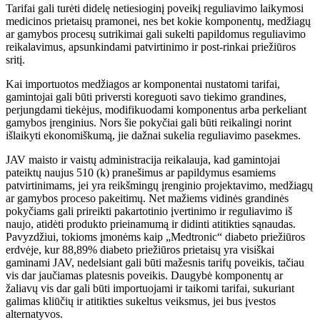
Tarifai gali turėti didelę netiesioginį poveikį reguliavimo laikymosi
medicinos prietaisų pramonei, nes bet kokie komponentų, medžiagų
ar gamybos procesų sutrikimai gali sukelti papildomus reguliavimo
reikalavimus, apsunkindami patvirtinimo ir post-rinkai priežiūros
sritį.
Kai importuotos medžiagos ar komponentai nustatomi tarifai,
gamintojai gali būti priversti koreguoti savo tiekimo grandines,
perjungdami tiekėjus, modifikuodami komponentus arba perkeliant
gamybos įrenginius. Nors šie pokyčiai gali būti reikalingi norint
išlaikyti ekonomiškumą, jie dažnai sukelia reguliavimo pasekmes.
JAV maisto ir vaistų administracija reikalauja, kad gamintojai
pateiktų naujus 510 (k) pranešimus ar papildymus esamiems
patvirtinimams, jei yra reikšmingų įrenginio projektavimo, medžiagų
ar gamybos proceso pakeitimų. Net mažiems vidinės grandinės
pokyčiams gali prireikti pakartotinio įvertinimo ir reguliavimo iš
naujo, atidėti produkto prieinamumą ir didinti atitikties sąnaudas.
Pavyzdžiui, tokioms įmonėms kaip „Medtronic“ diabeto priežiūros
erdvėje, kur 88,89% diabeto priežiūros prietaisų yra visiškai
gaminami JAV, nedelsiant gali būti mažesnis tarifų poveikis, tačiau
vis dar jaučiamas platesnis poveikis. Daugybė komponentų ar
žaliavų vis dar gali būti importuojami ir taikomi tarifai, sukuriant
galimas kliūčių ir atitikties sukeltus veiksmus, jei bus įvestos
alternatyvos.