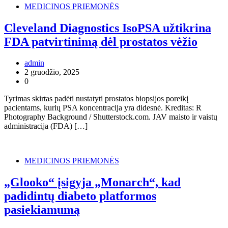
MEDICINOS PRIEMONĖS
Cleveland Diagnostics IsoPSA užtikrina
FDA patvirtinimą dėl prostatos vėžio
admin
2 gruodžio, 2025
0
Tyrimas skirtas padėti nustatyti prostatos biopsijos poreikį
pacientams, kurių PSA koncentracija yra didesnė. Kreditas: R
Photography Background / Shutterstock.com. JAV maisto ir vaistų
administracija (FDA) […]
MEDICINOS PRIEMONĖS
„Glooko“ įsigyja „Monarch“, kad
padidintų diabeto platformos
pasiekiamumą