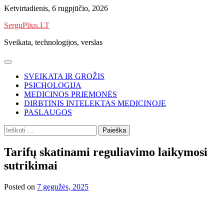
Skip
Ketvirtadienis, 6 rugpjūčio, 2026
to
SerguPlius.LT
content
Sveikata, technologijos, verslas
SVEIKATA IR GROŽIS
PSICHOLOGIJA
MEDICINOS PRIEMONĖS
DIRBTINIS INTELEKTAS MEDICINOJE
PASLAUGOS
Ieškoti:
Tarifų skatinami reguliavimo laikymosi
sutrikimai
Posted on
7 gegužės, 2025