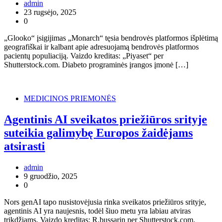
admin
23 rugsėjo, 2025
0
„Glooko“ įsigijimas „Monarch“ tęsia bendrovės platformos išplėtimą
geografiškai ir kalbant apie adresuojamą bendrovės platformos
pacientų populiaciją. Vaizdo kreditas: „Piyaset“ per
Shutterstock.com. Diabeto programinės įrangos įmonė […]
MEDICINOS PRIEMONĖS
Agentinis AI sveikatos priežiūros srityje
suteikia galimybę Europos žaidėjams
atsirasti
admin
9 gruodžio, 2025
0
Nors genAI tapo nusistovėjusia rinka sveikatos priežiūros srityje,
agentinis AI yra naujesnis, todėl šiuo metu yra labiau atviras
trikdžiams. Vaizdo kreditas: R.bussarin per Shutterstock.com.