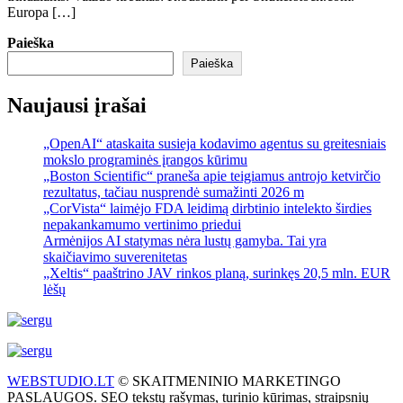
Europa […]
Paieška
Paieška
Naujausi įrašai
„OpenAI“ ataskaita susieja kodavimo agentus su greitesniais
mokslo programinės įrangos kūrimu
„Boston Scientific“ praneša apie teigiamus antrojo ketvirčio
rezultatus, tačiau nusprendė sumažinti 2026 m
„CorVista“ laimėjo FDA leidimą dirbtinio intelekto širdies
nepakankamumo vertinimo priedui
Armėnijos AI statymas nėra lustų gamyba. Tai yra
skaičiavimo suverenitetas
„Xeltis“ paaštrino JAV rinkos planą, surinkęs 20,5 mln. EUR
lėšų
WEBSTUDIO.LT
© SKAITMENINIO MARKETINGO
PASLAUGOS. SEO tekstų rašymas, turinio kūrimas, straipsnių