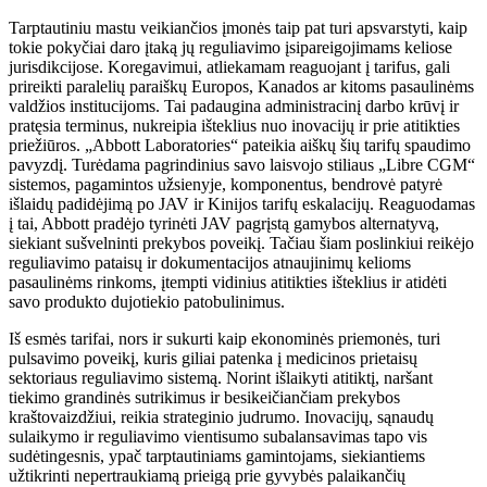
Tarptautiniu mastu veikiančios įmonės taip pat turi apsvarstyti, kaip
tokie pokyčiai daro įtaką jų reguliavimo įsipareigojimams keliose
jurisdikcijose. Koregavimui, atliekamam reaguojant į tarifus, gali
prireikti paralelių paraiškų Europos, Kanados ar kitoms pasaulinėms
valdžios institucijoms. Tai padaugina administracinį darbo krūvį ir
pratęsia terminus, nukreipia išteklius nuo inovacijų ir prie atitikties
priežiūros. „Abbott Laboratories“ pateikia aiškų šių tarifų spaudimo
pavyzdį. Turėdama pagrindinius savo laisvojo stiliaus „Libre CGM“
sistemos, pagamintos užsienyje, komponentus, bendrovė patyrė
išlaidų padidėjimą po JAV ir Kinijos tarifų eskalacijų. Reaguodamas
į tai, Abbott pradėjo tyrinėti JAV pagrįstą gamybos alternatyvą,
siekiant sušvelninti prekybos poveikį. Tačiau šiam poslinkiui reikėjo
reguliavimo pataisų ir dokumentacijos atnaujinimų kelioms
pasaulinėms rinkoms, įtempti vidinius atitikties išteklius ir atidėti
savo produkto dujotiekio patobulinimus.
Iš esmės tarifai, nors ir sukurti kaip ekonominės priemonės, turi
pulsavimo poveikį, kuris giliai patenka į medicinos prietaisų
sektoriaus reguliavimo sistemą. Norint išlaikyti atitiktį, naršant
tiekimo grandinės sutrikimus ir besikeičiančiam prekybos
kraštovaizdžiui, reikia strateginio judrumo. Inovacijų, sąnaudų
sulaikymo ir reguliavimo vientisumo subalansavimas tapo vis
sudėtingesnis, ypač tarptautiniams gamintojams, siekiantiems
užtikrinti nepertraukiamą prieigą prie gyvybės palaikančių