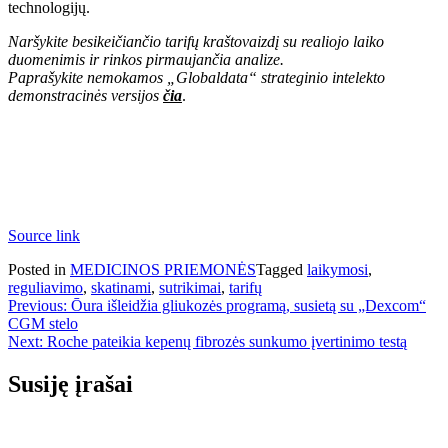
technologijų.
Naršykite besikeičiančio tarifų kraštovaizdį su realiojo laiko
duomenimis ir rinkos pirmaujančia analize.
Paprašykite nemokamos „Globaldata“ strateginio intelekto
demonstracinės versijos
čia
.
Source link
Posted in
MEDICINOS PRIEMONĖS
Tagged
laikymosi
,
reguliavimo
,
skatinami
,
sutrikimai
,
tarifų
Navigacija
Previous:
Ōura išleidžia gliukozės programą, susietą su „Dexcom“
CGM stelo
tarp
Next:
Roche pateikia kepenų fibrozės sunkumo įvertinimo testą
įrašų
Susiję įrašai