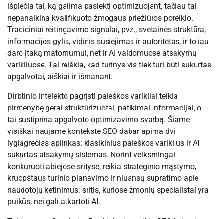
išplečia tai, ką galima pasiekti optimizuojant, tačiau tai
nepanaikina kvalifikuoto žmogaus priežiūros poreikio.
Tradiciniai reitingavimo signalai, pvz., svetainės struktūra,
informacijos gylis, vidinis susiejimas ir autoritetas, ir toliau
daro įtaką matomumui, net ir AI valdomuose atsakymų
varikliuose. Tai reiškia, kad turinys vis tiek turi būti sukurtas
apgalvotai, aiškiai ir išmanant.
Dirbtinio intelekto pagrįsti paieškos varikliai teikia
pirmenybę gerai struktūrizuotai, patikimai informacijai, o
tai sustiprina apgalvoto optimizavimo svarbą. Šiame
visiškai naujame kontekste SEO dabar apima dvi
lygiagrečias aplinkas: klasikinius paieškos variklius ir AI
sukurtas atsakymų sistemas. Norint veiksmingai
konkuruoti abiejose srityse, reikia strateginio mąstymo,
kruopštaus turinio planavimo ir niuansų supratimo apie
naudotojų ketinimus: sritis, kuriose žmonių specialistai yra
puikūs, nei gali atkartoti AI.