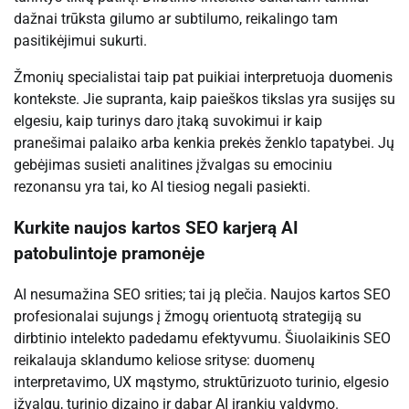
dažnai trūksta gilumo ar subtilumo, reikalingo tam
pasitikėjimui sukurti.
Žmonių specialistai taip pat puikiai interpretuoja duomenis
kontekste. Jie supranta, kaip paieškos tikslas yra susijęs su
elgesiu, kaip turinys daro įtaką suvokimui ir kaip
pranešimai palaiko arba kenkia prekės ženklo tapatybei. Jų
gebėjimas susieti analitines įžvalgas su emociniu
rezonansu yra tai, ko AI tiesiog negali pasiekti.
Kurkite naujos kartos SEO karjerą AI
patobulintoje pramonėje
AI nesumažina SEO srities; tai ją plečia. Naujos kartos SEO
profesionalai sujungs į žmogų orientuotą strategiją su
dirbtinio intelekto padedamu efektyvumu. Šiuolaikinis SEO
reikalauja sklandumo keliose srityse: duomenų
interpretavimo, UX mąstymo, struktūrizuoto turinio, elgesio
įžvalgų, turinio dizaino ir dabar AI įrankių valdymo.