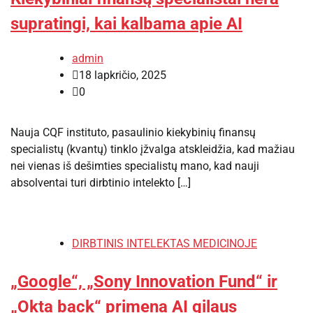
supratingi, kai kalbama apie AI
admin
18 lapkričio, 2025
0
Nauja CQF instituto, pasaulinio kiekybinių finansų
specialistų (kvantų) tinklo įžvalga atskleidžia, kad mažiau
nei vienas iš dešimties specialistų mano, kad nauji
absolventai turi dirbtinio intelekto […]
DIRBTINIS INTELEKTAS MEDICINOJE
„Google“, „Sony Innovation Fund“ ir
„Okta back“ primena AI gilaus