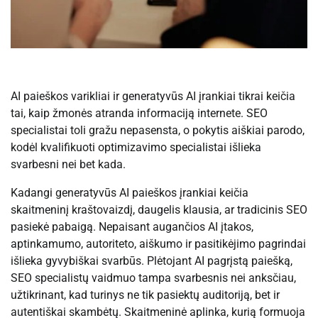
AI paieškos varikliai ir generatyvūs AI įrankiai tikrai keičia
tai, kaip žmonės atranda informaciją internete. SEO
specialistai toli gražu nepasensta, o pokytis aiškiai parodo,
kodėl kvalifikuoti optimizavimo specialistai išlieka
svarbesni nei bet kada.
Kadangi generatyvūs AI paieškos įrankiai keičia
skaitmeninį kraštovaizdį, daugelis klausia, ar tradicinis SEO
pasiekė pabaigą. Nepaisant augančios AI įtakos,
aptinkamumo, autoriteto, aiškumo ir pasitikėjimo pagrindai
išlieka gyvybiškai svarbūs. Plėtojant AI pagrįstą paiešką,
SEO specialistų vaidmuo tampa svarbesnis nei anksčiau,
užtikrinant, kad turinys ne tik pasiektų auditoriją, bet ir
autentiškai skambėtų. Skaitmeninė aplinka, kurią formuoja