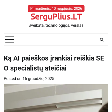
Skip
to
Pirmadienis, 10 rugpjūčio, 2026
SerguPlius.LT
content
Sveikata, technologijos, verslas
Ką AI paieškos įrankiai reiškia SE
O specialistų ateičiai
Posted on
16 gruodžio, 2025