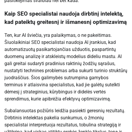
pasitikėjimas svarbiau nei bet kada.
Kaip SEO specialistai naudoja dirbtinį intelektą,
kad pateiktų greitesnį ir išmanesnį optimizavimą
Ten, kur AI šviečia, yra palaikymas, o ne pakeitimas.
Šiuolaikiniai SEO specialistai naudoja AI įrankius, kad
automatizuotų pasikartojančias užduotis, paspartintų
duomenų analizę ir atskleistų modelius dideliu mastu. AI
gali greitai sudaryti pradinius raktinių žodžių sąrašus,
nustatyti technines problemas arba sukurti turinio struktūrų
juodraščius. Šios galimybės sutrumpina gamybos
terminus ir atlaisvina specialistus, kad jie galėtų sutelkti
dėmesį į strateginius, kūrybingus ir didelės vertės
sprendimus, kurie apibrėžia efektyvų optimizavimą.
Subalansuotas požiūris leidžia pasiekti geresnių rezultatų.
Dirbtinis intelektas pakelia sunkumus, o žmonių
specialistai interpretuoja rezultatus, tobulina strategiją ir
užtikrina, kad viskas atitiktų prekės ženklo tikslus, toną ir