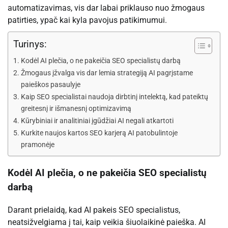
automatizavimas, vis dar labai priklauso nuo žmogaus
patirties, ypač kai kyla pavojus patikimumui.
Turinys:
Kodėl AI plečia, o ne pakeičia SEO specialistų darbą
Žmogaus įžvalga vis dar lemia strategiją AI pagrįstame
paieškos pasaulyje
Kaip SEO specialistai naudoja dirbtinį intelektą, kad pateiktų
greitesnį ir išmanesnį optimizavimą
Kūrybiniai ir analitiniai įgūdžiai AI negali atkartoti
Kurkite naujos kartos SEO karjerą AI patobulintoje
pramonėje
Kodėl AI plečia, o ne pakeičia SEO specialistų
darbą
Darant prielaidą, kad AI pakeis SEO specialistus,
neatsižvelgiama į tai, kaip veikia šiuolaikinė paieška. AI