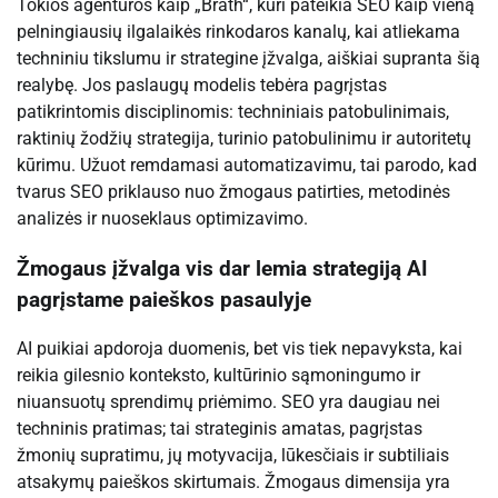
Tokios agentūros kaip „Brath“, kuri pateikia SEO kaip vieną
pelningiausių ilgalaikės rinkodaros kanalų, kai atliekama
techniniu tikslumu ir strategine įžvalga, aiškiai supranta šią
realybę. Jos paslaugų modelis tebėra pagrįstas
patikrintomis disciplinomis: techniniais patobulinimais,
raktinių žodžių strategija, turinio patobulinimu ir autoritetų
kūrimu. Užuot remdamasi automatizavimu, tai parodo, kad
tvarus SEO priklauso nuo žmogaus patirties, metodinės
analizės ir nuoseklaus optimizavimo.
Žmogaus įžvalga vis dar lemia strategiją AI
pagrįstame paieškos pasaulyje
AI puikiai apdoroja duomenis, bet vis tiek nepavyksta, kai
reikia gilesnio konteksto, kultūrinio sąmoningumo ir
niuansuotų sprendimų priėmimo. SEO yra daugiau nei
techninis pratimas; tai strateginis amatas, pagrįstas
žmonių supratimu, jų motyvacija, lūkesčiais ir subtiliais
atsakymų paieškos skirtumais. Žmogaus dimensija yra