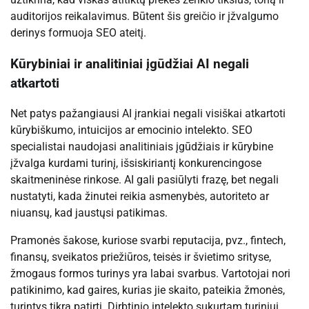
auditorijos reikalavimus. Būtent šis greičio ir įžvalgumo
derinys formuoja SEO ateitį.
Kūrybiniai ir analitiniai įgūdžiai AI negali
atkartoti
Net patys pažangiausi AI įrankiai negali visiškai atkartoti
kūrybiškumo, intuicijos ar emocinio intelekto. SEO
specialistai naudojasi analitiniais įgūdžiais ir kūrybine
įžvalga kurdami turinį, išsiskiriantį konkurencingose ​​
skaitmeninėse rinkose. AI gali pasiūlyti frazę, bet negali
nustatyti, kada žinutei reikia asmenybės, autoriteto ar
niuansų, kad jaustųsi patikimas.
Pramonės šakose, kuriose svarbi reputacija, pvz., fintech,
finansų, sveikatos priežiūros, teisės ir švietimo srityse,
žmogaus formos turinys yra labai svarbus. Vartotojai nori
patikinimo, kad gaires, kurias jie skaito, pateikia žmonės,
turintys tikrą patirtį. Dirbtinio intelekto sukurtam turiniui