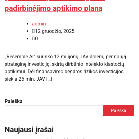
padirbinėjimo aptikimo planą
admin
12 gruodžio, 2025
0
„Resemble AI“ surinko 13 milijonų JAV dolerių per naują
strateginę investiciją, skirtą dirbtinio intelekto klastočių
aptikimui. Dėl finansavimo bendros rizikos investicijos
siekia 25 mln. JAV […]
Paieška
Paieška
Naujausi įrašai