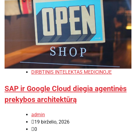
DIRBTINIS INTELEKTAS MEDICINOJE
SAP ir Google Cloud diegia agentinės
prekybos architektūrą
admin
19 birželio, 2026
0