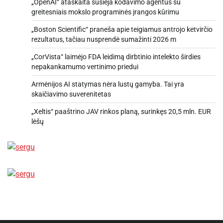
„OpenAI“ ataskaita susieja kodavimo agentus su
greitesniais mokslo programinės įrangos kūrimu
„Boston Scientific“ praneša apie teigiamus antrojo ketvirčio
rezultatus, tačiau nusprendė sumažinti 2026 m
„CorVista“ laimėjo FDA leidimą dirbtinio intelekto širdies
nepakankamumo vertinimo priedui
Armėnijos AI statymas nėra lustų gamyba. Tai yra
skaičiavimo suverenitetas
„Xeltis“ paaštrino JAV rinkos planą, surinkęs 20,5 mln. EUR
lėšų