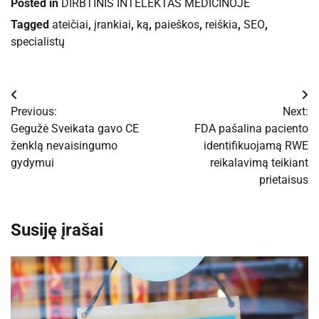
Posted in
DIRBTINIS INTELEKTAS MEDICINOJE
Tagged
ateičiai
,
įrankiai
,
ką
,
paieškos
,
reiškia
,
SEO
,
specialistų
Navigacija
Previous:
Next:
tarp
Gegužė Sveikata gavo CE
FDA pašalina paciento
ženklą nevaisingumo
identifikuojamą RWE
įrašų
gydymui
reikalavimą teikiant
prietaisus
Susiję įrašai