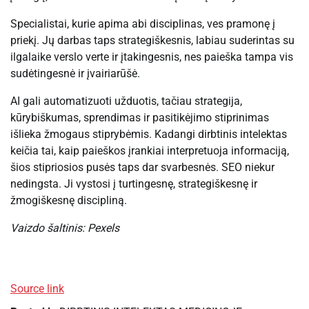
Specialistai, kurie apima abi disciplinas, ves pramonę į
priekį. Jų darbas taps strategiškesnis, labiau suderintas su
ilgalaike verslo verte ir įtakingesnis, nes paieška tampa vis
sudėtingesnė ir įvairiarūšė.
AI gali automatizuoti užduotis, tačiau strategija,
kūrybiškumas, sprendimas ir pasitikėjimo stiprinimas
išlieka žmogaus stiprybėmis. Kadangi dirbtinis intelektas
keičia tai, kaip paieškos įrankiai interpretuoja informaciją,
šios stipriosios pusės taps dar svarbesnės. SEO niekur
nedingsta. Ji vystosi į turtingesnę, strategiškesnę ir
žmogiškesnę discipliną.
Vaizdo šaltinis: Pexels
Source link