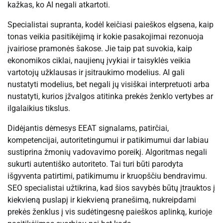
kažkas, ko AI negali atkartoti.
Specialistai supranta, kodėl keičiasi paieškos elgsena, kaip
tonas veikia pasitikėjimą ir kokie pasakojimai rezonuoja
įvairiose pramonės šakose. Jie taip pat suvokia, kaip
ekonomikos ciklai, naujienų įvykiai ir taisyklės veikia
vartotojų užklausas ir įsitraukimo modelius. AI gali
nustatyti modelius, bet negali jų visiškai interpretuoti arba
nustatyti, kurios įžvalgos atitinka prekės ženklo vertybes ar
ilgalaikius tikslus.
Didėjantis dėmesys EEAT signalams, patirčiai,
kompetencijai, autoritetingumui ir patikimumui dar labiau
sustiprina žmonių vadovavimo poreikį. Algoritmas negali
sukurti autentiško autoriteto. Tai turi būti parodyta
išgyventa patirtimi, patikimumu ir kruopščiu bendravimu.
SEO specialistai užtikrina, kad šios savybės būtų įtrauktos į
kiekvieną puslapį ir kiekvieną pranešimą, nukreipdami
prekės ženklus į vis sudėtingesnę paieškos aplinką, kurioje