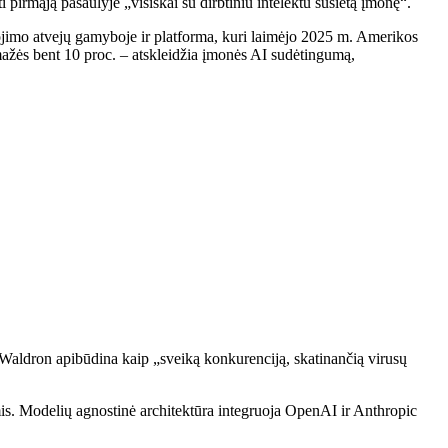
irmąją pasaulyje „visiškai su dirbtiniu intelektu susietą įmonę“.
dojimo atvejų gamyboje ir platforma, kuri laimėjo 2025 m. Amerikos
žės bent 10 proc. – atskleidžia įmonės AI sudėtingumą,
ą Waldron apibūdina kaip „sveiką konkurenciją, skatinančią virusų
is. Modelių agnostinė architektūra integruoja OpenAI ir Anthropic