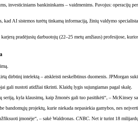
ms, investiciniams bankininkams – vaidmenims. Pavojus: operacijų pers
s, kad AI sistemos turėtų tinkamą informaciją, žinių valdymo specialistai
 karjerą pradėjusių darbuotojų (22–25 metų amžiaus) profesijose, kurio
a
imą.
irtą dirbtinį intelektą – atskleisti neskelbtinus duomenis. JPMorgan suk
ai gali nustoti atidžiai tikrinti. Klaidų lygis sujungiamas pagal skalę.
ių seriją, kyla klausimų, kaip žmonės gali tuo pasitikėti“, – McKinsey 
e bandomųjų projektų, kurie niekada nepasiekia gamybos, nes neįverti
ai užfiksuoti įmonėje“, – sakė Waldronas.
CNBC
. Net ir turint 18 milijar