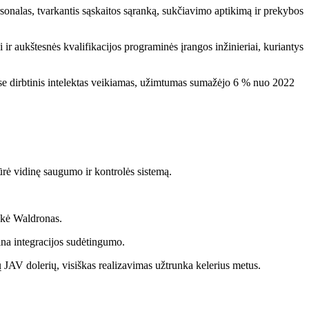
onalas, tvarkantis sąskaitos sąranką, sukčiavimo aptikimą ir prekybos
 ir aukštesnės kvalifikacijos programinės įrangos inžinieriai, kuriantys
se dirbtinis intelektas veikiamas, užimtumas sumažėjo 6 % nuo 2022
ūrė vidinę saugumo ir kontrolės sistemą.
sakė Waldronas.
na integracijos sudėtingumo.
dų JAV dolerių, visiškas realizavimas užtrunka kelerius metus.