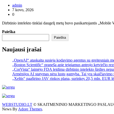
admin
7 kovo, 2026
0
Dirbtinio intelekto tinklai daugelį metų buvo pasikartojantis „Mobi
Paieška
Paieška
Naujausi įrašai
„OpenAI“ ataskaita susieja kodavimo agentus su greitesniais 
„Boston Scientific“ praneša apie teigiamus antrojo ketvirčio re
„CorVista“ laimėjo FDA leidimą dirbtinio intelekto širdies ne
Armėnijos AI statymas nėra lustų gamyba. Tai yra skaičiavimo 
„Xeltis“ paaštrino JAV rinkos planą, surinkęs 20,5 mln. EUR l
WEBSTUDIO.LT
© SKAITMENINIO MARKETINGO PASLAUGOS. SEO te
News By
Adore Themes
.