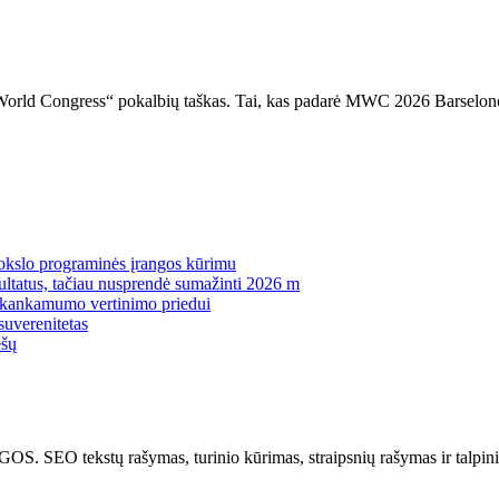
le World Congress“ pokalbių taškas. Tai, kas padarė MWC 2026 Barselon
mokslo programinės įrangos kūrimu
zultatus, tačiau nusprendė sumažinti 2026 m
pakankamumo vertinimo priedui
suverenitetas
ėšų
kstų rašymas, turinio kūrimas, straipsnių rašymas ir talpinima