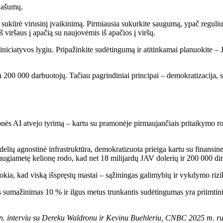
našumų.
ja sukūrė virusinį įvaikinimą. Pirmiausia sukurkite saugumą, ypač regul
viršaus į apačią su naujovėmis iš apačios į viršų.
 iniciatyvos lygiu. Pripažinkite sudėtingumą ir atitinkamai planuokite
 200 000 darbuotojų. Tačiau pagrindiniai principai – demokratizacija, s
monės AI atvejo tyrimą – kartu su pramonėje pirmaujančiais pritaikymo r
odelių agnostinė infrastruktūra, demokratizuota prieiga kartu su finans
daugiametę kelionę rodo, kad net 18 milijardų JAV dolerių ir 200 000 d
a, kad viską išspręstų mastai – sąžiningas galimybių ir vykdymo riziko
gos sumažinimas 10 % ir ilgus metus trunkantis sudėtingumas yra priimt
. interviu su Dereku Waldronu ir Kevinu Buehleriu, CNBC 2025 m. ru