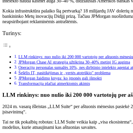
intelekto nauda kasmet auga 30–40 %, didžiausias Amerikos bankas vyk
Kokia infrastruktūra palaiko šią pertvarką? 18 milijardų JAV dolerių 
bankininko Metų inovacijų Didįjį prizą. Tačiau JPMorgan nuoširduma
neapsiribojant reklaminėmis antraštėmis.
Turinys:
LLM rinkinys: nuo nulio iki 200 000 vartotojų per aštuonis mėnesi
JPMorgan Chase AI strategija užtikrina 30–40% metinį IG augimą
Operacijų personalas sumažės 10%, nes dirbtinio intelekto agentai at
Šešėlis IT, pasitikėjimas ir „vertės atotrūkio“ problema
JPMorgan žaidimų knyga: ko įmonės gali išmokti
Transformacija plačiai atmerktomis akimis
LLM rinkinys: nuo nulio iki 200 000 vartotojų per a
2024 m. vasarą išleistas „LLM Suite“ per aštuonis mėnesius pasiekė 20
įsisavinimą“.
Tai ne tik pokalbių robotas: LLM Suite veikia kaip „visa ekosistema“
modelius, kurie atnaujinami kas aštuonias savaites.