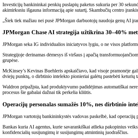
Investicijų bankininkai penkių puslapių paketus sukuria per 30 sekund
akimirksniu išgauna informaciją apie sutartį. Skambučių centro įrank
„Šiek tiek mažiau nei pusė JPMorgan darbuotojų naudoja genų AI įra
JPMorgan Chase AI strategija užtikrina 30–40% met
JPMorgan seka IG individualios iniciatyvos lygiu, o ne visos platfor
Strategijoje derinamas dėmesys iš viršaus į apačią transformuojančioms 
grupėse.
McKinsey’s Kevinas Buehleris apskaičiavo, kad visoje pramonėje gali
dviejų punktų, o dirbtinio intelekto pionieriai galėtų pastebėti keturių 
Waldron pripažįsta, kad produktyvumo padidėjimas automatiškai nereišk
procesus šie gabalai dažnai tik perkelia kliūtis.
Operacijų personalas sumažės 10%, nes dirbtinio intel
JPMorgan vartotojų bankininkystės vadovas paskelbė, kad operacijų pe
Bankas kuria AI agentus, kurie savarankiškai atlieka pakopinius ve
konfidencialių susijungimų ir susijungimų atmintinių juodraščius.