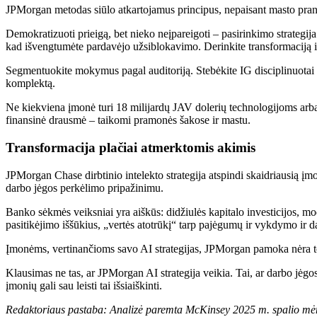
JPMorgan metodas siūlo atkartojamus principus, nepaisant masto pra
Demokratizuoti prieigą, bet nieko neįpareigoti – pasirinkimo strategi
kad išvengtumėte pardavėjo užsiblokavimo. Derinkite transformaciją iš 
Segmentuokite mokymus pagal auditoriją. Stebėkite IG disciplinuotai
komplektą.
Ne kiekviena įmonė turi 18 milijardų JAV dolerių technologijoms arba
finansinė drausmė – taikomi pramonės šakose ir mastu.
Transformacija plačiai atmerktomis akimis
JPMorgan Chase dirbtinio intelekto strategija atspindi skaidriausią į
darbo jėgos perkėlimo pripažinimu.
Banko sėkmės veiksniai yra aiškūs: didžiulės kapitalo investicijos, m
pasitikėjimo iššūkius, „vertės atotrūkį“ tarp pajėgumų ir vykdymo ir 
Įmonėms, vertinančioms savo AI strategijas, JPMorgan pamoka nėra toki
Klausimas ne tas, ar JPMorgan AI strategija veikia. Tai, ar darbo jė
įmonių gali sau leisti tai išsiaiškinti.
Redaktoriaus pastaba: Analizė paremta McKinsey 2025 m. spalio mėn