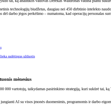
do tai, ką analitikos vadovas Derekas Waldronas vadina planu sukurti p
metinis technologijų biudžetas, daugiau nei 450 dirbtinio intelekto nau
s dėl darbo jėgos perkėlimo – numatoma, kad operacijų personalas suma
us
lieka sudėtingas užduotis
štuonis mėnesius
0 000 vartotojų, taikydamas pasirinkimo strategiją, kuri sukūrė tai, k
, jungianti AI su visos įmonės duomenimis, programomis ir darbo eigom