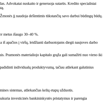
. Advokatai nuskaito ir generuoja sutartis. Kredito specialistai
tą.
Žmonės jį naudoja dešimtimis tūkstančių savo darbui būdingų būdų.
 per metus išaugo 30–40 %.
a iš apačios į viršų, leidžianti darbuotojams diegti naujoves darbo
s. Pramonės materialiojo kapitalo grąža gali sumažėti nuo vieno iki
adidinti individualų produktyvumą, tačiau atliekant galutinius
nes sistemas, atliekančias kelių etapų užduotis.
ukuria investicinės bankininkystės pristatymus ir parengia