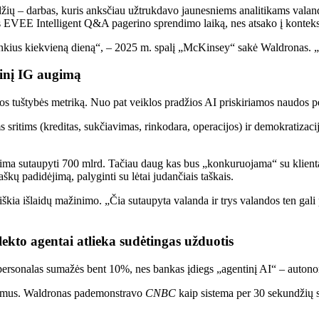
žių – darbas, kuris anksčiau užtrukdavo jaunesniems analitikams valandas
is EVEE Intelligent Q&A pagerino sprendimo laiką, nes atsako į konteks
nkius kiekvieną dieną“, – 2025 m. spalį „McKinsey“ sakė Waldronas. „
inį IG augimą
mos tuštybės metriką. Nuo pat veiklos pradžios AI priskiriamos naudos
sritims (kreditas, sukčiavimas, rinkodara, operacijos) ir demokratizacij
ma sutaupyti 700 mlrd. Tačiau daug kas bus „konkuruojama“ su klientai
taškų padidėjimą, palyginti su lėtai judančiais taškais.
ia išlaidų mažinimo. „Čia sutaupyta valanda ir trys valandos ten gali p
ekto agentai atlieka sudėtingas užduotis
rsonalas sumažės bent 10%, nes bankas įdiegs „agentinį AI“ – autonomi
iksmus. Waldronas pademonstravo
CNBC
kaip sistema per 30 sekundžių s