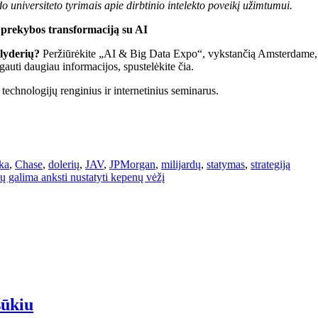
 universiteto tyrimais apie dirbtinio intelekto poveikį užimtumui.
prekybos transformaciją su AI
 lyderių?
Peržiūrėkite „AI & Big Data Expo“, vykstančią Amsterdame, Ka
gauti daugiau informacijos, spustelėkite čia.
echnologijų renginius ir internetinius seminarus.
rka
,
Chase
,
dolerių
,
JAV
,
JPMorgan
,
milijardų
,
statymas
,
strategiją
 galima anksti nustatyti kepenų vėžį
šūkiu