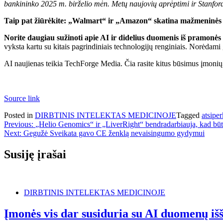
bankininko 2025 m. birželio mėn. Metų naujovių aprėptimi ir Stanfordo
Taip pat žiūrėkite: „Walmart“ ir „Amazon“ skatina mažmeninės 
Norite daugiau sužinoti apie AI ir didelius duomenis iš pramonės
vyksta kartu su kitais pagrindiniais technologijų renginiais. Norėdami 
AI naujienas teikia TechForge Media. Čia rasite kitus būsimus įmonių t
Source link
Posted in
DIRBTINIS INTELEKTAS MEDICINOJE
Tagged
atsipe
Navigacija
Previous:
„Helio Genomics“ ir „LiverRight“ bendradarbiauja, kad būtų
Next:
Gegužė Sveikata gavo CE ženklą nevaisingumo gydymui
tarp
įrašų
Susiję įrašai
DIRBTINIS INTELEKTAS MEDICINOJE
Įmonės vis dar susiduria su AI duomenų iš