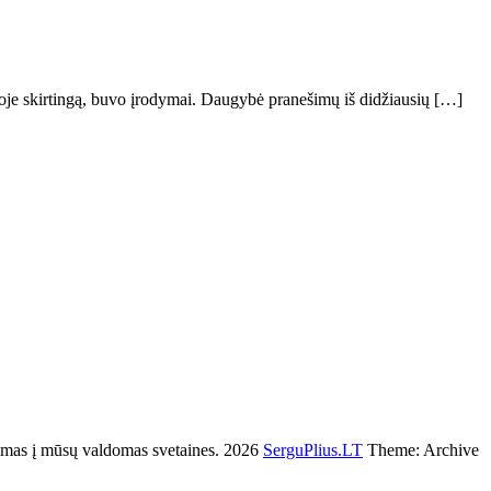
oje skirtingą, buvo įrodymai. Daugybė pranešimų iš didžiausių […]
s į mūsų valdomas svetaines. 2026
SerguPlius.LT
Theme: Archive