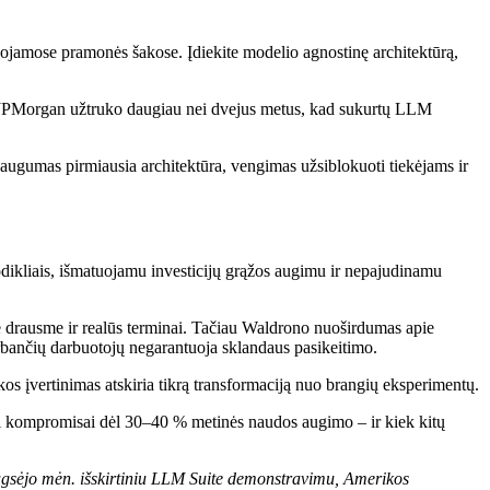
iuojamose pramonės šakose. Įdiekite modelio agnostinę architektūrą,
 – JPMorgan užtruko daugiau nei dvejus metus, kad sukurtų LLM
augumas pirmiausia architektūra, vengimas užsiblokuoti tiekėjams ir
odikliais, išmatuojamu investicijų grąžos augimu ir nepajudinamu
ine drausme ir realūs terminai. Tačiau Waldrono nuoširdumas apie
irbančių darbuotojų negarantuoja sklandaus pasikeitimo.
s įvertinimas atskiria tikrą transformaciją nuo brangių eksperimentų.
ini kompromisai dėl 30–40 % metinės naudos augimo – ir kiek kitų
gsėjo mėn. išskirtiniu LLM Suite demonstravimu, Amerikos