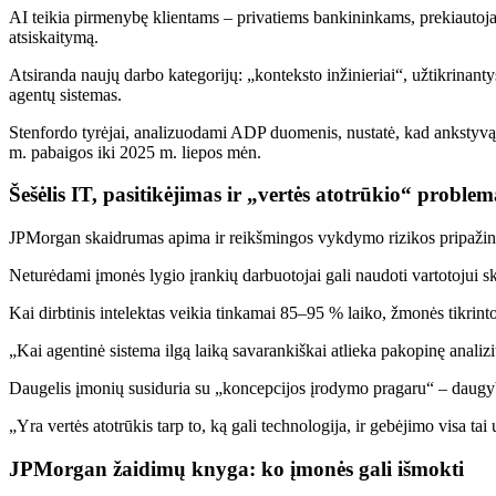
AI teikia pirmenybę klientams – privatiems bankininkams, prekiautoja
atsiskaitymą.
Atsiranda naujų darbo kategorijų: „konteksto inžinieriai“, užtikrinanty
agentų sistemas.
Stenfordo tyrėjai, analizuodami ADP duomenis, nustatė, kad ankstyvą
m. pabaigos iki 2025 m. liepos mėn.
Šešėlis IT, pasitikėjimas ir „vertės atotrūkio“ problem
JPMorgan skaidrumas apima ir reikšmingos vykdymo rizikos pripažin
Neturėdami įmonės lygio įrankių darbuotojai gali naudoti vartotojui sk
Kai dirbtinis intelektas veikia tinkamai 85–95 % laiko, žmonės tikrintoj
„Kai agentinė sistema ilgą laiką savarankiškai atlieka pakopinę analiz
Daugelis įmonių susiduria su „koncepcijos įrodymo pragaru“ – daugyb
„Yra vertės atotrūkis tarp to, ką gali technologija, ir gebėjimo visa t
JPMorgan žaidimų knyga: ko įmonės gali išmokti