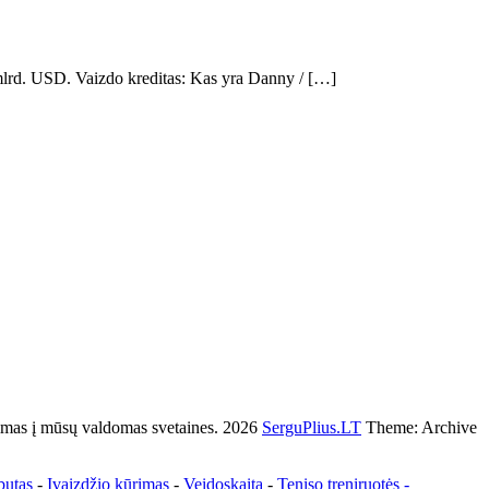
mlrd. USD. Vaizdo kreditas: Kas yra Danny / […]
s į mūsų valdomas svetaines. 2026
SerguPlius.LT
Theme: Archive
butas
-
Įvaizdžio kūrimas
-
Veidoskaita
-
Teniso treniruotės
-