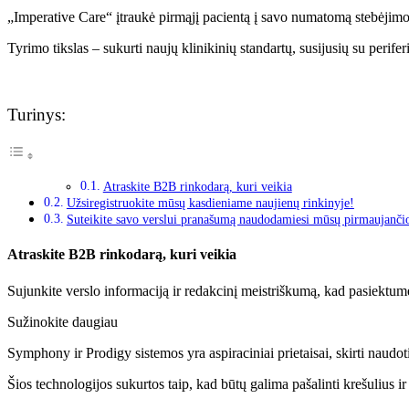
„Imperative Care“ įtraukė pirmąjį pacientą į savo numatomą stebėjim
Tyrimo tikslas – sukurti naujų klinikinių standartų, susijusių su peri
Turinys:
Atraskite B2B rinkodarą, kuri veikia
Užsiregistruokite mūsų kasdieniame naujienų rinkinyje!
Suteikite savo verslui pranašumą naudodamiesi mūsų pirmaujanči
Atraskite B2B rinkodarą, kuri veikia
Sujunkite verslo informaciją ir redakcinį meistriškumą, kad pasiektum
Sužinokite daugiau
Symphony ir Prodigy sistemos yra aspiraciniai prietaisai, skirti naudot
Šios technologijos sukurtos taip, kad būtų galima pašalinti krešulius i