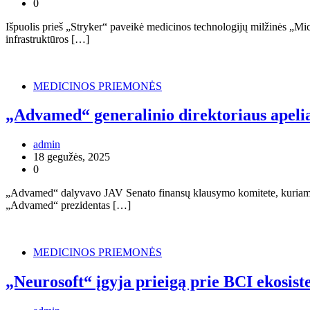
0
Išpuolis prieš „Stryker“ paveikė medicinos technologijų milžinės „Mic
infrastruktūros […]
MEDICINOS PRIEMONĖS
„Advamed“ generalinio direktoriaus apelia
admin
18 gegužės, 2025
0
„Advamed“ dalyvavo JAV Senato finansų klausymo komitete, kuriame 
„Advamed“ prezidentas […]
MEDICINOS PRIEMONĖS
„Neurosoft“ įgyja prieigą prie BCI ekosi