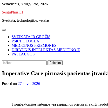
Skip
Šeštadienis, 8 rugpjūčio, 2026
to
SerguPlius.LT
content
Sveikata, technologijos, verslas
SVEIKATA IR GROŽIS
PSICHOLOGIJA
MEDICINOS PRIEMONĖS
DIRBTINIS INTELEKTAS MEDICINOJE
PASLAUGOS
Ieškoti:
Imperative Care pirmasis pacientas įtra
Posted on
27 kovo, 2026
Trombektomijos sistemos yra aspiracijos prietaisai, skirti naud