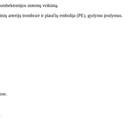
trombektomijos sistemų veikimą.
erinių arterijų trombozė ir plaučių embolija (PE), gydymo įrodymus.
ose.
.