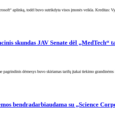
rosoft“ aplinką, todėl buvo sutrikdyta visos įmonės veikla. Kreditas: 
cinis skundas JAV Senate dėl „MedTech“ tar
pagrindinis dėmesys buvo skiriamas tarifų įtakai tiekimo grandinėms
stemos bendradarbiaudama su „Science Corp