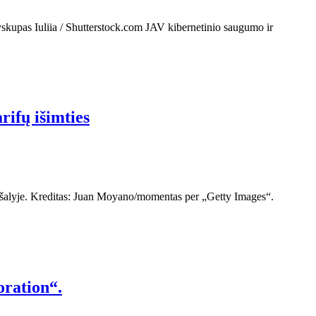
Vyskupas Iuliia / Shutterstock.com JAV kibernetinio saugumo ir
ifų išimties
 šalyje. Kreditas: Juan Moyano/momentas per „Getty Images“.
oration“.