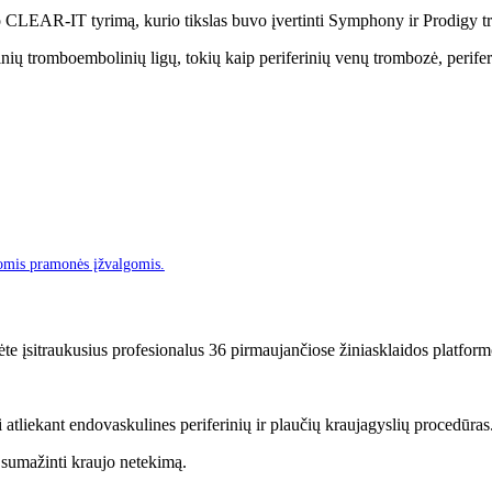
o CLEAR-IT tyrimą, kurio tikslas buvo įvertinti Symphony ir Prodigy 
ferinių tromboembolinių ligų, tokių kaip periferinių venų trombozė, perif
omis pramonės įžvalgomis.
ėte įsitraukusius profesionalus 36 pirmaujančiose žiniasklaidos platform
i atliekant endovaskulines periferinių ir plaučių kraujagyslių procedūras
r sumažinti kraujo netekimą.