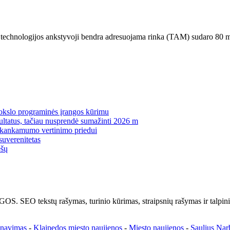
 technologijos ankstyvoji bendra adresuojama rinka (TAM) sudaro 80 
mokslo programinės įrangos kūrimu
zultatus, tačiau nusprendė sumažinti 2026 m
pakankamumo vertinimo priedui
suverenitetas
ėšų
kstų rašymas, turinio kūrimas, straipsnių rašymas ir talpinima
enavimas
-
Klaipedos miesto naujienos
-
Miesto naujienos
-
Saulius Nar