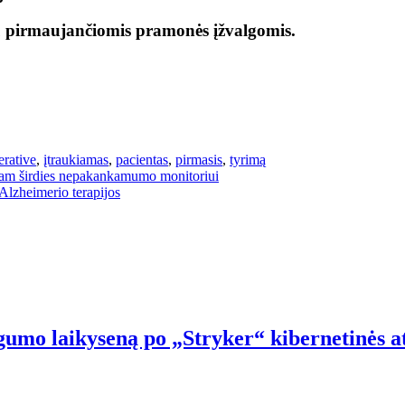
ų pirmaujančiomis pramonės įžvalgomis.
rative
,
įtraukiamas
,
pacientas
,
pirmasis
,
tyrimą
iam širdies nepakankamumo monitoriui
lzheimerio terapijos
ugumo laikyseną po „Stryker“ kibernetinės a