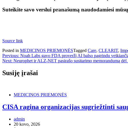
Suteikite savo verslui pranašumą naudodamiesi mūs
Source link
Posted in
MEDICINOS PRIEMONĖS
Tagged
Care
,
CLEARIT
,
Impe
Navigacija
Previous:
Noah Labs gavo FDA proveržį AI balso pagrindu veikianč
Next:
Neurophet ir ALZ-NET pasirašo susitarimo memorandumą dėl A
tarp
įrašų
Susiję įrašai
MEDICINOS PRIEMONĖS
CISA ragina organizacijas sugriežtinti sa
admin
20 kovo, 2026