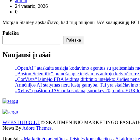
admin
24 vasario, 2026
0
Morgan Stanley apskaičiavo, kad trijų milijonų JAV suaugusiųjų BCI
Paieška
Paieška
Naujausi įrašai
„OpenAI“ ataskaita susieja kodavimo agentus su greitesniais 
„Boston Scientific“ praneša apie teigiamus antrojo ketvirčio re
„CorVista“ laimėjo FDA leidimą dirbtinio intelekto širdies ne
Armėnijos AI statymas nėra lustų gamyba. Tai yra skaičiavimo 
„Xeltis“ paaštrino JAV rinkos planą, surinkęs 20,5 mln. EUR l
WEBSTUDIO.LT
© SKAITMENINIO MARKETINGO PASLAUGOS. SEO te
News By
Adore Themes
.
Draugai: -
Marketingo agentūra
-
Teisinės konsultacijos
-
Skaidrių sk