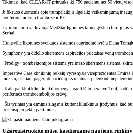
Tikimasi, kad CLEAR-IT pritrauks iki 750 pacientų net 50 vietų viso
Ji fiksuos duomenis apie trumpalaikį ir ilgalaikį veiksmingumą ir sau
periferinių arterijų tromboze ir PE.
Tyrimui kartu vadovauja MedStar ligoninės kraujagyslių chirurgijos v
Serhal.
Huntsville ligoninės sveikatos sistemos pagrindinė tyrėja Dana Tomalty
Symphony yra didelio skersmens aspiracijos prietaisas venų tromboemb
„Prodigy“ trombektomijos sistema yra mažo skersmens sistema, skirta ar
Imperative Care klinikinių reikalų vyresnysis viceprezidentas Emiras 
mokslu, siekiant pagerinti pacientų rezultatus ir patenkinti nepatenkin
„Kaip patikimi klinikiniai duomenys, gauti iš Imperative Trial, padėjo
periferinės tromboembolijos erdvę.
„Šis tyrimas yra esminis žingsnis kuriant klinikinius įrodymus, kad 
prietaisų projektų įvertinimą.
Užsiregistruokite mūsų kasdieniame naujienų rinkiny