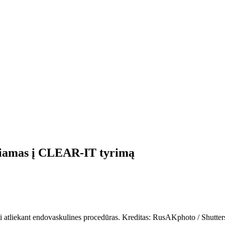
ukiamas į CLEAR-IT tyrimą
oti atliekant endovaskulines procedūras. Kreditas: RusAKphoto / Shutte