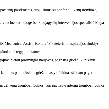
ir pacientų pasekmėms, susijusioms su periferinių venų tromboze,
rvencinė kardiologė bei kraujagyslių intervencijos specialistė Maya
echanical Assist, 16F ir 24F kateteriai ir aspiracijos siurblys.
giafunkcinė regėjimo kamera.
jimą plėtoti prasmingas naujoves, pagrįstas griežtu klinikiniu
 kad toks pat mokslinis griežtumas yra būtinas siekiant pagerinti
ją dėl venų tromboembolijos, taip pat naujų arterijų tromboembolijos