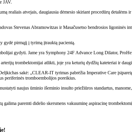
je JAV.
gumą realiais atvejais, daugiausia dėmesio skiriant procedūrų detalėms 
adovas Stevenas Abramowitzas ir Masačusetso bendrosios ligoninės inte
 gydė pirmąjį į tyrimą įtrauktą pacientą.
olijai gydyti. Jame yra Symphony 24F Advance Long Dilator, ProHelix M
terijų trombektomijai atlikti, joje yra keturių dydžių kateteriai ir dau
Deljkichas sakė: „CLEAR-IT tyrimas pabrėžia Imperative Care įsipareigo
tus periferinės tromboembolijos poreikius.
 nustatyti naujus ūminio išeminio insulto priežiūros standartus, manome,
būtų galima paremti didelio skersmens vakuuminę aspiracinę trombektomi
je!