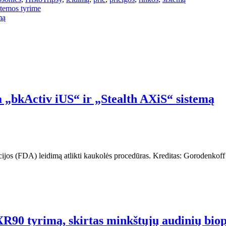
stemos tyrime
mą
„bkActiv iUS“ ir „Stealth AXiS“ sistemą
acijos (FDA) leidimą atlikti kaukolės procedūras. Kreditas: Gorodenko
XR90 tyrimą, skirtas minkštųjų audinių biop