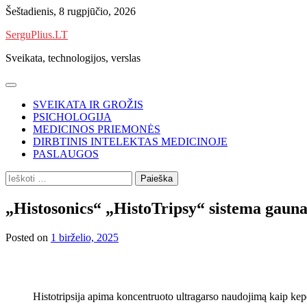
Skip
Šeštadienis, 8 rugpjūčio, 2026
to
SerguPlius.LT
content
Sveikata, technologijos, verslas
SVEIKATA IR GROŽIS
PSICHOLOGIJA
MEDICINOS PRIEMONĖS
DIRBTINIS INTELEKTAS MEDICINOJE
PASLAUGOS
Ieškoti:
„Histosonics“ „HistoTripsy“ sistema gauna
Posted on
1 birželio, 2025
Histotripsija apima koncentruoto ultragarso naudojimą kaip ke