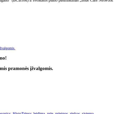
čigano“ (BCBSM) ir sveikatos plano pasirinkimas „Blue Care Network“
įžvalgomis.
imo!
ėmis pramonės įžvalgomis.
osonics
,
HistoTripsy
,
leidimą
,
prie
,
prieigos
,
rinkos
,
sistemą