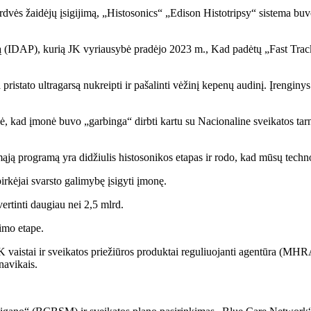
dvės žaidėjų įsigijimą, „Histosonics“ „Edison Histotripsy“ sistema buvo
 (IDAP), kurią JK vyriausybė pradėjo 2023 m., Kad padėtų „Fast Track
istato ultragarsą nukreipti ir pašalinti vėžinį kepenų audinį. Įrenginy
igė, kad įmonė buvo „garbinga“ dirbti kartu su Nacionaline sveikatos ta
ją programą yra didžiulis histosonikos etapas ir rodo, kad mūsų techno
irkėjai svarsto galimybę įsigyti įmonę.
vertinti daugiau nei 2,5 mlrd.
imo etape.
stai ir sveikatos priežiūros produktai reguliuojanti agentūra (MHRA) n
navikais.