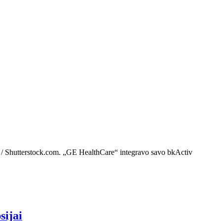
ff / Shutterstock.com. „GE HealthCare“ integravo savo bkActiv
sijai