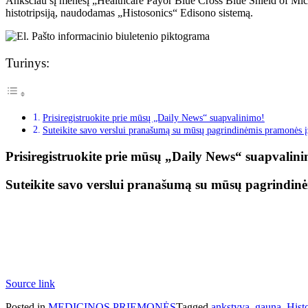
Anksčiau šį mėnesį „Healthcare Payor Blue Cross Blue Shield of Mi
histotripsiją, naudodamas „Histosonics“ Edisono sistemą.
Turinys:
Prisiregistruokite prie mūsų „Daily News“ suapvalinimo!
Suteikite savo verslui pranašumą su mūsų pagrindinėmis pramonės 
Prisiregistruokite prie mūsų „Daily News“ suapvalin
Suteikite savo verslui pranašumą su mūsų pagrindin
Source link
Posted in
MEDICINOS PRIEMONĖS
Tagged
ankstyvą
,
gauna
,
Hist