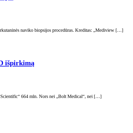
 perkutaninės naviko biopsijos procedūras. Kreditas: „Mediview […]
D išpirkimą
 Scientific“ 664 mln. Nors nei „Bolt Medical“, nei […]