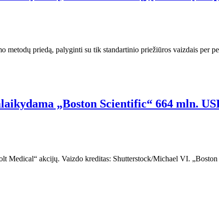
imo metodų priedą, palyginti su tik standartinio priežiūros vaizdais per
alaikydama „Boston Scientific“ 664 mln. US
Bolt Medical“ akcijų. Vaizdo kreditas: Shutterstock/Michael VI. „Boston