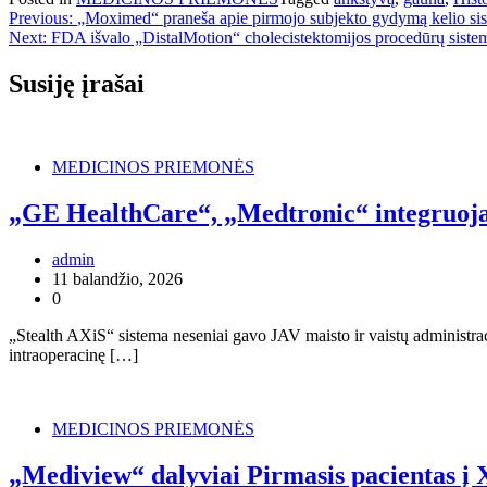
Navigacija
Previous:
„Moximed“ praneša apie pirmojo subjekto gydymą kelio si
Next:
FDA išvalo „DistalMotion“ cholecistektomijos procedūrų siste
tarp
įrašų
Susiję įrašai
MEDICINOS PRIEMONĖS
„GE HealthCare“, „Medtronic“ integruoja 
admin
11 balandžio, 2026
0
„Stealth AXiS“ sistema neseniai gavo JAV maisto ir vaistų administr
intraoperacinę […]
MEDICINOS PRIEMONĖS
„Mediview“ dalyviai Pirmasis pacientas į 