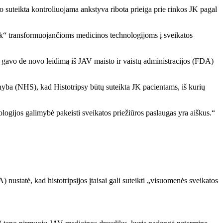
 suteikta kontroliuojama ankstyva ribota prieiga prie rinkos JK pagal
“ transformuojančioms medicinos technologijoms į sveikatos
s gavo de novo leidimą iš JAV maisto ir vaistų administracijos (FDA)
rnyba (NHS), kad Histotripsy būtų suteikta JK pacientams, iš kurių
logijos galimybė pakeisti sveikatos priežiūros paslaugas yra aiškus.“
ustatė, kad histotripsijos įtaisai gali suteikti „visuomenės sveikatos