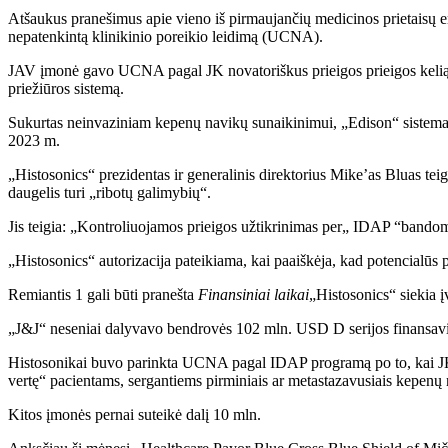
Atšaukus pranešimus apie vieno iš pirmaujančių medicinos prietaisų er
nepatenkintą klinikinio poreikio leidimą (UCNA).
JAV įmonė gavo UCNA pagal JK novatoriškus prieigos prieigos kelią
priežiūros sistemą.
Sukurtas neinvaziniam kepenų navikų sunaikinimui, „Edison“ sistema pr
2023 m.
„Histosonics“ prezidentas ir generalinis direktorius Mike’as Bluas te
daugelis turi „ribotų galimybių“.
Jis teigia: „Kontroliuojamos prieigos užtikrinimas per„ IDAP “bandomą
„Histosonics“ autorizacija pateikiama, kai paaiškėja, kad potencialūs p
Remiantis 1 gali būti pranešta
Finansiniai laikai
„Histosonics“ siekia į
„J&J“ neseniai dalyvavo bendrovės 102 mln. USD D serijos finansav
Histosonikai buvo parinkta UCNA pagal IDAP programą po to, kai JK vai
vertę“ pacientams, sergantiems pirminiais ar metastazavusiais kepenų 
Kitos įmonės pernai suteikė dalį 10 mln.