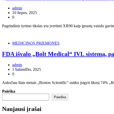
admin
10 liepos, 2025
0
Pagrindinis tyrimo tikslas yra įvertinti XR90 kaip įprastų vaizdo gav
MEDICINOS PRIEMONĖS
FDA išvalo „Bolt Medical“ IVL sistemą, p
admin
1 balandžio, 2025
0
Anksčiau šiais metais „Boston Scientific“ sutiko įsigyti likusį 74% „
Paieška
Paieška
Naujausi įrašai