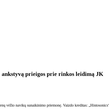
 ankstyvą prieigos prie rinkos leidimą JK
penų vėžio navikų sunaikinimo priemonę. Vaizdo kreditas: „Histosonics