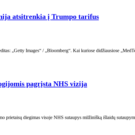
nija atsitrenkia į Trumpo tarifus
reditas: „Getty Images“ / „Bloomberg“. Kai kuriose didžiausiose „MedT
logijomis pagrįsta NHS vizija
jimo prietaisų diegimas visoje NHS sutaupys milžinišką išlaidų sutaupy