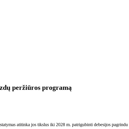
izdų peržiūros programą
mas atitinka jos tikslus iki 2028 m. patrigubinti debesijos pagrindu s