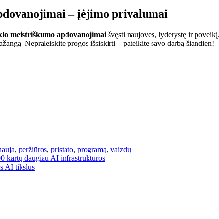
pdovanojimai – įėjimo privalumai
nklo meistriškumo apdovanojimai
švęsti naujoves, lyderystę ir poveik
pažangą. Nepraleiskite progos išsiskirti – pateikite savo darbą šiandien!
nauja
,
peržiūros
,
pristato
,
programą
,
vaizdų
0 kartų daugiau AI infrastruktūros
s AI tikslus