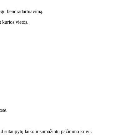
logų bendradarbiavimą.
 kurios vietos.
ose.
ad sutaupytų laiko ir sumažintų pažinimo krūvį.