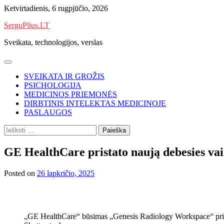
Skip
Ketvirtadienis, 6 rugpjūčio, 2026
to
SerguPlius.LT
content
Sveikata, technologijos, verslas
SVEIKATA IR GROŽIS
PSICHOLOGIJA
MEDICINOS PRIEMONĖS
DIRBTINIS INTELEKTAS MEDICINOJE
PASLAUGOS
Ieškoti:
GE HealthCare pristato naują debesies va
Posted on
26 lapkričio, 2025
„GE HealthCare“ būsimas „Genesis Radiology Workspace“ pristaty