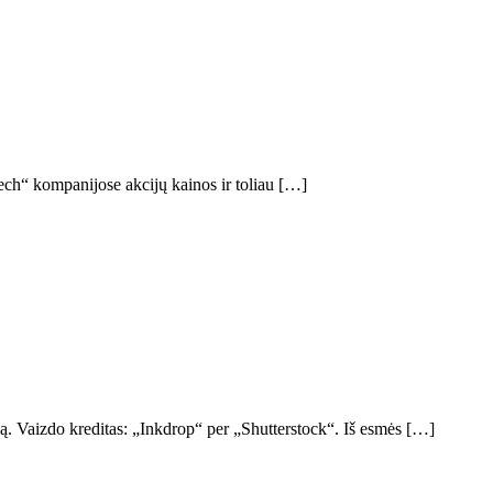
ech“ kompanijose akcijų kainos ir toliau […]
mą. Vaizdo kreditas: „Inkdrop“ per „Shutterstock“. Iš esmės […]