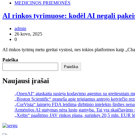
MEDICINOS PRIEMONĖS
AI rinkos tyrimuose: kodėl AI negali pakei
admin
26 kovo, 2025
0
AI rinkos tyrimų metu greitai vystosi, nes tokios platformos kaip „Ch
Paieška
Paieška
Naujausi įrašai
„OpenAI“ ataskaita susieja kodavimo agentus su greitesniais 
„Boston Scientific“ praneša apie teigiamus antrojo ketvirčio re
„CorVista“ laimėjo FDA leidimą dirbtinio intelekto širdies ne
Armėnijos AI statymas nėra lustų gamyba. Tai yra skaičiavimo 
„Xeltis“ paaštrino JAV rinkos planą, surinkęs 20,5 mln. EUR l