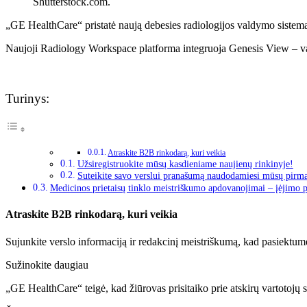
Shutterstock.com.
„GE HealthCare“ pristatė naują debesies radiologijos valdymo sistemą
Naujoji Radiology Workspace platforma integruoja Genesis View – vaizd
Turinys:
Atraskite B2B rinkodarą, kuri veikia
Užsiregistruokite mūsų kasdieniame naujienų rinkinyje!
Suteikite savo verslui pranašumą naudodamiesi mūsų pirm
Medicinos prietaisų tinklo meistriškumo apdovanojimai – įėjimo 
Atraskite B2B rinkodarą, kuri veikia
Sujunkite verslo informaciją ir redakcinį meistriškumą, kad pasiektum
Sužinokite daugiau
„GE HealthCare“ teigė, kad žiūrovas prisitaiko prie atskirų vartotojų