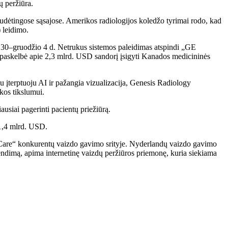
ų peržiūra.
dėtingose ​​sąsajose. Amerikos radiologijos koledžo tyrimai rodo, kad
 leidimo.
 30–gruodžio 4 d. Netrukus sistemos paleidimas atspindi „GE
i paskelbė apie 2,3 mlrd. USD sandorį įsigyti Kanados medicininės
įterptuoju AI ir pažangia vizualizacija, Genesis Radiology
ikos tikslumui.
ausiai pagerinti pacientų priežiūrą.
81,4 mlrd. USD.
thCare“ konkurentų vaizdo gavimo srityje. Nyderlandų vaizdo gavimo
ndimą, apima internetinę vaizdų peržiūros priemonę, kuria siekiama