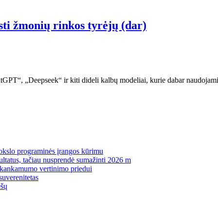
sti žmonių rinkos tyrėjų (dar)
atGPT“, „Deepseek“ ir kiti dideli kalbų modeliai, kurie dabar naudojam
mokslo programinės įrangos kūrimu
zultatus, tačiau nusprendė sumažinti 2026 m
pakankamumo vertinimo priedui
suverenitetas
ėšų