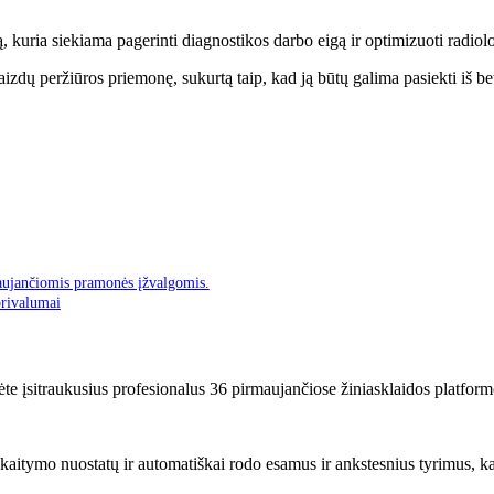
, kuria siekiama pagerinti diagnostikos darbo eigą ir optimizuoti radio
ų peržiūros priemonę, sukurtą taip, kad ją būtų galima pasiekti iš bet
aujančiomis pramonės įžvalgomis.
privalumai
ėte įsitraukusius profesionalus 36 pirmaujančiose žiniasklaidos platform
 skaitymo nuostatų ir automatiškai rodo esamus ir ankstesnius tyrimus, k