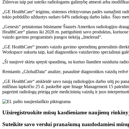
Žiūrovas taip pat suteiks radiologams galimybę atmesti arba modifikuoti
„GE HealthCare“ teigimu, sistemos efektyvumas padės sumažinti radiolo
tokio pobūdžio užduotys sudaro 64% radiologų darbo laiko. Šiuo met
„Genesis“ pristatomas būsimame Šiaurės Amerikos radiologijos draug
HealthCare“ planus iki 2028 m. patrigubinti savo produktus, kuriuose
vaizdo gavimo programinės įrangos tiekėją „Intelerad“.
„GE HealthCare“ įmonės vaizdo gavimo sprendimų generalinis direktor
Workspace sukurta taip, kad diagnostikos vaizdavimo specialistai galėtų
„Ši naujovė skirta spręsti spaudimą, su kuriuo šiandien susiduria radiol
Remiantis „GlobalData“ analize, pasaulinė diagnostikos vaizdų erdv
„GE HealthCare“ atskleidė savo naują radiologijos darbo sritį po pa
milžinas lapkričio 25 d. paskelbė apie Image Management 15 paleidim
pagerinti radiologų prieigą prie medicininių vaizdų ir juos interpretuoti
Užsiregistruokite mūsų kasdieniame naujienų rinkiny
Suteikite savo verslui pranašumą naudodamiesi mūs