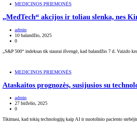
MEDICINOS PRIEMONĖS
„MedTech“ akcijos ir toliau slenka, nes Ki
admin
10 balandžio, 2025
0
„S&P 500“ indeksas tik siaurai išvengė, kad balandžio 7 d. Vaizdo k
MEDICINOS PRIEMONĖS
Ataskaitos prognozės, susijusios su techno
admin
27 birželio, 2025
0
Tikimasi, kad tokių technologijų kaip AI ir nuotolinio paciento stebė