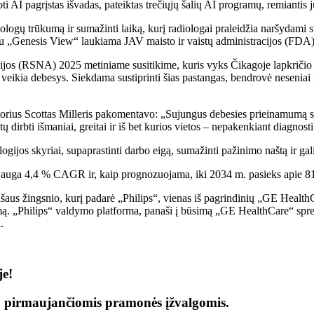
 AI pagrįstas išvadas, pateiktas trečiųjų šalių AI programų, remiantis j
gų trūkumą ir sumažinti laiką, kurį radiologai praleidžia naršydami su
u „Genesis View“ laukiama JAV maisto ir vaistų administracijos (FDA)
ijos (RSNA) 2025 metiniame susitikime, kuris vyks Čikagoje lapkričio
 veikia debesys. Siekdama sustiprinti šias pastangas, bendrovė nesenia
ius Scottas Milleris pakomentavo: „Sujungus debesies prieinamumą su 
 dirbti išmaniai, greitai ir iš bet kurios vietos – nepakenkiant diagnost
ogijos skyriai, supaprastinti darbo eigą, sumažinti pažinimo naštą ir gali
ė auga 4,4 % CAGR ir, kaip prognozuojama, iki 2034 m. pasieks apie 
našaus žingsnio, kurį padarė „Philips“, vienas iš pagrindinių „GE Heal
ą. „Philips“ valdymo platforma, panaši į būsimą „GE HealthCare“ spre
.
je!
ų pirmaujančiomis pramonės įžvalgomis.