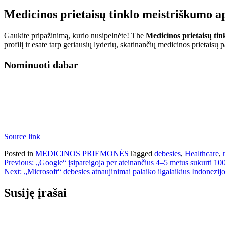
Medicinos prietaisų tinklo meistriškumo a
Gaukite pripažinimą, kurio nusipelnėte! The
Medicinos prietaisų ti
profilį ir esate tarp geriausių lyderių, skatinančių medicinos prietaisų 
Nominuoti dabar
Source link
Posted in
MEDICINOS PRIEMONĖS
Tagged
debesies
,
Healthcare
,
Navigacija
Previous:
„Google“ įsipareigoja per ateinančius 4–5 metus sukurti 100
Next:
„Microsoft“ debesies atnaujinimai palaiko ilgalaikius Indonezijo
tarp
įrašų
Susiję įrašai