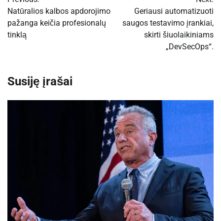
tarp
Natūralios kalbos apdorojimo
Geriausi automatizuoti
pažanga keičia profesionalų
saugos testavimo įrankiai,
įrašų
tinklą
skirti šiuolaikiniams
„DevSecOps“.
Susiję įrašai