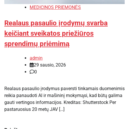
MEDICINOS PRIEMONĖS
Realaus pasaulio įrodymų svarba
keičiant sveikatos priežiūros
sprendimų priėmimą
admin
29 sausio, 2026
0
Realaus pasaulio įrodymus paversti tinkamais duomenimis
reikia panaudoti AI ir mašininį mokymąsi, kad būtų galima
gauti vertingos informacijos. Kreditas: Shutterstock Per
pastaruosius 20 metų JAV […]