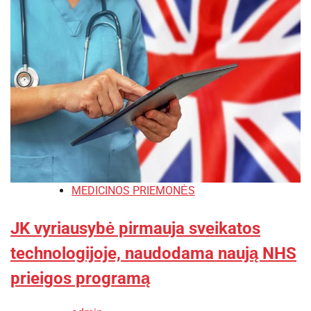
MEDICINOS PRIEMONĖS
JK vyriausybė pirmauja sveikatos
technologijoje, naudodama naują NHS
prieigos programą