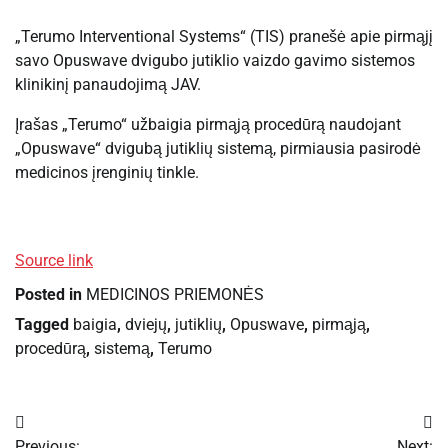
„Terumo Interventional Systems“ (TIS) pranešė apie pirmąjį
savo Opuswave dvigubo jutiklio vaizdo gavimo sistemos
klinikinį panaudojimą JAV.
Įrašas „Terumo“ užbaigia pirmąją procedūrą naudojant
„Opuswave“ dvigubą jutiklių sistemą, pirmiausia pasirodė
medicinos įrenginių tinkle.
Source link
Posted in
MEDICINOS PRIEMONĖS
Tagged
baigia
,
dviejų
,
jutiklių
,
Opuswave
,
pirmąją
,
procedūrą
,
sistemą
,
Terumo
Navigacija
Previous:
Next: