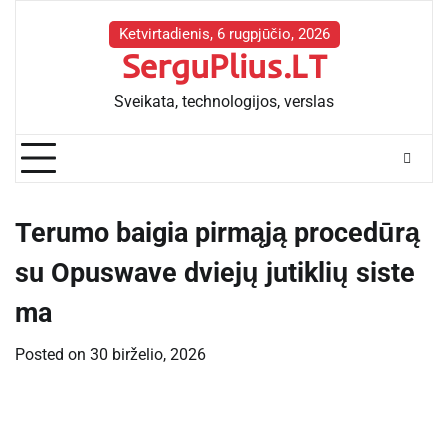
Skip
to
Ketvirtadienis, 6 rugpjūčio, 2026
SerguPlius.LT
content
Sveikata, technologijos, verslas
Terumo baigia pirmąją procedūrą
su Opuswave dviejų jutiklių siste
ma
Posted on
30 birželio, 2026