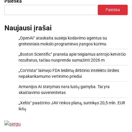
Paieška
Paieška
Naujausi įrašai
„OpenAI“ ataskaita susieja kodavimo agentus su
greitesniais mokslo programinės įrangos kūrimu
„Boston Scientific“ praneša apie teigiamus antrojo ketvirčio
rezultatus, tačiau nusprendė sumažinti 2026 m
„CorVista“ laimėjo FDA leidimą dirbtinio intelekto širdies
nepakankamumo vertinimo priedui
Armėnijos AI statymas nėra lustų gamyba. Tai yra
skaičiavimo suverenitetas
„Xeltis“ paaštrino JAV rinkos planą, surinkęs 20,5 mln. EUR
lėšų