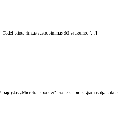
ės. Todėl plinta rimtas susirūpinimas dėl saugumo, […]
V pagrįstas „Microtransponder“ pranešė apie teigiamus ilgalaikius