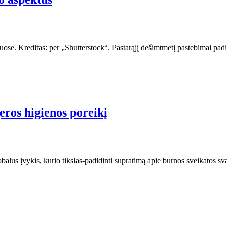
muose. Kreditas: per „Shutterstock“. Pastarąjį dešimtmetį pastebimai pad
eros higienos poreikį
lus įvykis, kurio tikslas-padidinti supratimą apie burnos sveikatos sva