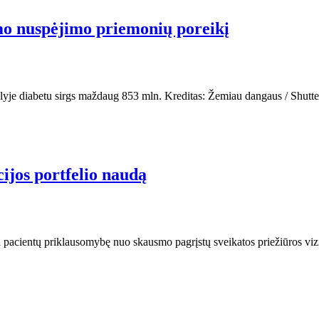
mo nuspėjimo priemonių poreikį
ulyje diabetu sirgs maždaug 853 mln. Kreditas: Žemiau dangaus / Shutt
ijos portfelio naudą
na pacientų priklausomybę nuo skausmo pagrįstų sveikatos priežiūros vi