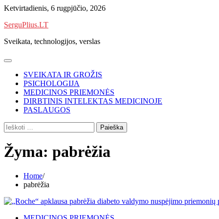
Skip
Ketvirtadienis, 6 rugpjūčio, 2026
to
SerguPlius.LT
content
Sveikata, technologijos, verslas
SVEIKATA IR GROŽIS
PSICHOLOGIJA
MEDICINOS PRIEMONĖS
DIRBTINIS INTELEKTAS MEDICINOJE
PASLAUGOS
Ieškoti:
Žyma:
pabrėžia
Home
pabrėžia
MEDICINOS PRIEMONĖS