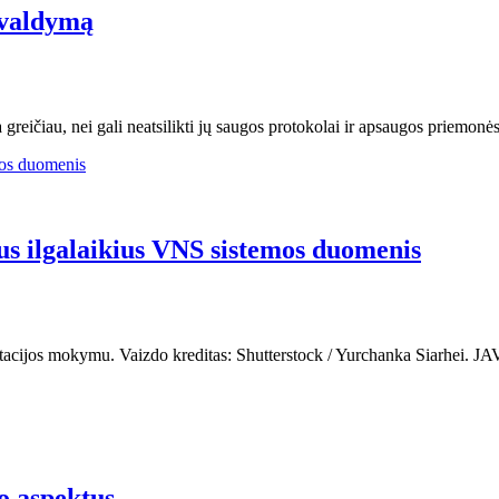
 valdymą
greičiau, nei gali neatsilikti jų saugos protokolai ir apsaugos priemon
s ilgalaikius VNS sistemos duomenis
ilitacijos mokymu. Vaizdo kreditas: Shutterstock / Yurchanka Siarhei. JA
o aspektus