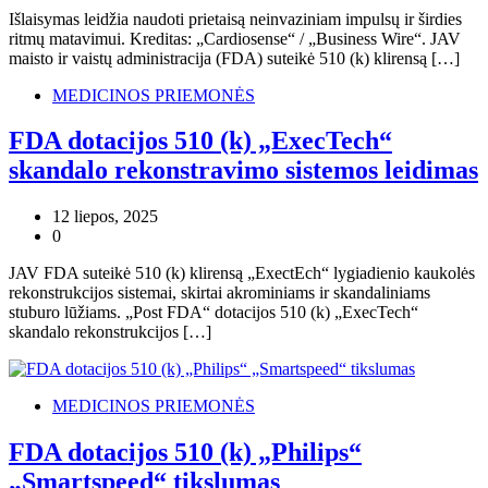
Išlaisymas leidžia naudoti prietaisą neinvaziniam impulsų ir širdies
ritmų matavimui. Kreditas: „Cardiosense“ / „Business Wire“. JAV
maisto ir vaistų administracija (FDA) suteikė 510 (k) klirensą […]
MEDICINOS PRIEMONĖS
FDA dotacijos 510 (k) „ExecTech“
skandalo rekonstravimo sistemos leidimas
12 liepos, 2025
0
JAV FDA suteikė 510 (k) klirensą „ExectEch“ lygiadienio kaukolės
rekonstrukcijos sistemai, skirtai akrominiams ir skandaliniams
stuburo lūžiams. „Post FDA“ dotacijos 510 (k) „ExecTech“
skandalo rekonstrukcijos […]
MEDICINOS PRIEMONĖS
FDA dotacijos 510 (k) „Philips“
„Smartspeed“ tikslumas