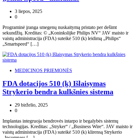
3 liepos, 2025
0
Programinė įranga smegenų nuskaitymą pristato per dešimt
sekundžių. Kreditas: © „Koninkslijke Philips NV“ JAV maisto ir
vaistų administracija (FDA) suteikė 510 (k) leidimą „Philips“
„Smartspeed“ […]
MEDICINOS PRIEMONĖS
FDA dotacijos 510 (k) Išlaisymas
Strykerio bendra kulkšnies sistema
29 birželio, 2025
0
Implantas integruoja bendrovės intarpo ir begalybės sistemų
technologijas. Kreditas: „Stryker“ / „Business Wire“. JAV maisto ir
vaistų administracija (FDA) suteikė 510 (k) klirensą Strykerio
„Incompass […]