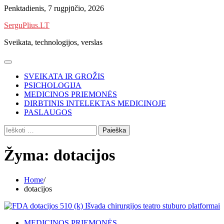
Skip
Penktadienis, 7 rugpjūčio, 2026
to
SerguPlius.LT
content
Sveikata, technologijos, verslas
SVEIKATA IR GROŽIS
PSICHOLOGIJA
MEDICINOS PRIEMONĖS
DIRBTINIS INTELEKTAS MEDICINOJE
PASLAUGOS
Ieškoti:
Žyma:
dotacijos
Home
dotacijos
MEDICINOS PRIEMONĖS