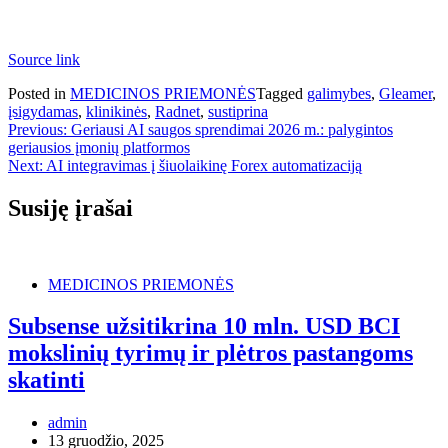
Source link
Posted in
MEDICINOS PRIEMONĖS
Tagged
galimybes
,
Gleamer
,
įsigydamas
,
klinikinės
,
Radnet
,
sustiprina
Navigacija
Previous:
Geriausi AI saugos sprendimai 2026 m.: palygintos
geriausios įmonių platformos
tarp
Next:
AI integravimas į šiuolaikinę Forex automatizaciją
įrašų
Susiję įrašai
MEDICINOS PRIEMONĖS
Subsense užsitikrina 10 mln. USD BCI
mokslinių tyrimų ir plėtros pastangoms
skatinti
admin
13 gruodžio, 2025