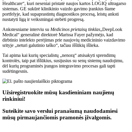
Healthcare“, kuri neseniai pristatė naujos kartos LOGIQ ultragarso
sistemas. GE sukūrė klinikinio vaizdo gavimo įrankius šiame
portfelyje, kad supaprastintų diagnostikos procesą, leistų anksti
nustatyti ligą ir veiksmingai stebėti progresą.
Ankstesniame interviu su
Medicinos prietaisų tinklas
„DeepLook
Medical“ generalinė direktorė Marissa Fayer pažymėjo, kad
dirbtinio intelekto perėjimas prie naujovių medicininio vaizdavimo
srityje „neturi galutinio taško“, tačiau iššūkių išlieka.
Tai apima kai kurių specialistų „nenorą“ atsisakyti sprendimų
kontrolės, taip pat iššūkius, susijusius su senų sistemų naudojimu,
dėl kurių programinės įrangos integravimo procesas gali tapti
sudėtingesnis.
Užsiregistruokite mūsų kasdieniniam naujienų
rinkiniui!
Suteikite savo verslui pranašumą naudodamiesi
mūsų pirmaujančiomis pramonės įžvalgomis.