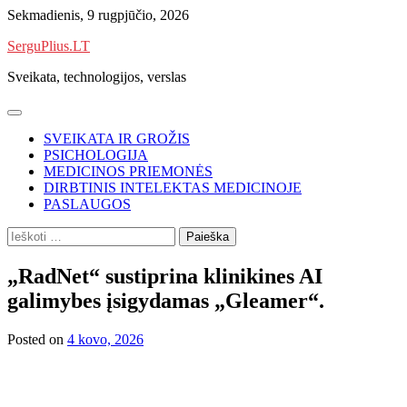
Skip
Sekmadienis, 9 rugpjūčio, 2026
to
SerguPlius.LT
content
Sveikata, technologijos, verslas
SVEIKATA IR GROŽIS
PSICHOLOGIJA
MEDICINOS PRIEMONĖS
DIRBTINIS INTELEKTAS MEDICINOJE
PASLAUGOS
Ieškoti:
„RadNet“ sustiprina klinikines AI
galimybes įsigydamas „Gleamer“.
Posted on
4 kovo, 2026