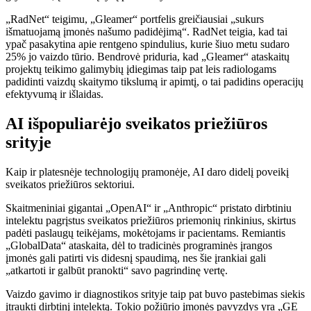
„RadNet“ teigimu, „Gleamer“ portfelis greičiausiai „sukurs
išmatuojamą įmonės našumo padidėjimą“. RadNet teigia, kad tai
ypač pasakytina apie rentgeno spindulius, kurie šiuo metu sudaro
25% jo vaizdo tūrio. Bendrovė priduria, kad „Gleamer“ ataskaitų
projektų teikimo galimybių įdiegimas taip pat leis radiologams
padidinti vaizdų skaitymo tikslumą ir apimtį, o tai padidins operacijų
efektyvumą ir išlaidas.
AI išpopuliarėjo sveikatos priežiūros
srityje
Kaip ir platesnėje technologijų pramonėje, AI daro didelį poveikį
sveikatos priežiūros sektoriui.
Skaitmeniniai gigantai „OpenAI“ ir „Anthropic“ pristato dirbtiniu
intelektu pagrįstus sveikatos priežiūros priemonių rinkinius, skirtus
padėti paslaugų teikėjams, mokėtojams ir pacientams. Remiantis
„GlobalData“ ataskaita, dėl to tradicinės programinės įrangos
įmonės gali patirti vis didesnį spaudimą, nes šie įrankiai gali
„atkartoti ir galbūt pranokti“ savo pagrindinę vertę.
Vaizdo gavimo ir diagnostikos srityje taip pat buvo pastebimas siekis
įtraukti dirbtinį intelektą. Tokio požiūrio įmonės pavyzdys yra „GE