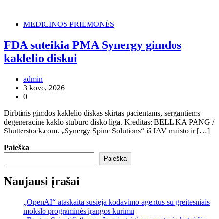
MEDICINOS PRIEMONĖS
FDA suteikia PMA Synergy gimdos
kaklelio diskui
admin
3 kovo, 2026
0
Dirbtinis gimdos kaklelio diskas skirtas pacientams, sergantiems
degeneracine kaklo stuburo disko liga. Kreditas: BELL KA PANG /
Shutterstock.com. „Synergy Spine Solutions“ iš JAV maisto ir […]
Paieška
Paieška
Naujausi įrašai
„OpenAI“ ataskaita susieja kodavimo agentus su greitesniais
mokslo programinės įrangos kūrimu