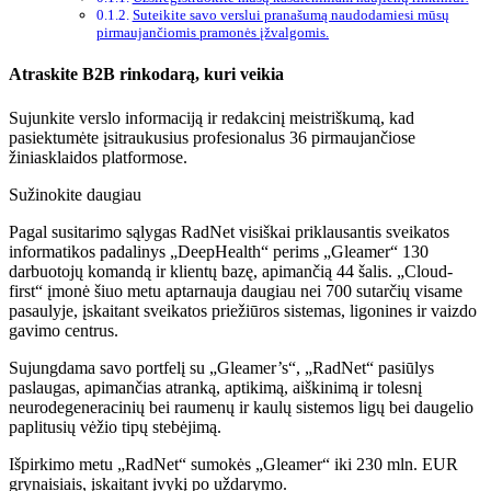
Suteikite savo verslui pranašumą naudodamiesi mūsų
pirmaujančiomis pramonės įžvalgomis.
Atraskite B2B rinkodarą, kuri veikia
Sujunkite verslo informaciją ir redakcinį meistriškumą, kad
pasiektumėte įsitraukusius profesionalus 36 pirmaujančiose
žiniasklaidos platformose.
Sužinokite daugiau
Pagal susitarimo sąlygas RadNet visiškai priklausantis sveikatos
informatikos padalinys „DeepHealth“ perims „Gleamer“ 130
darbuotojų komandą ir klientų bazę, apimančią 44 šalis. „Cloud-
first“ įmonė šiuo metu aptarnauja daugiau nei 700 sutarčių visame
pasaulyje, įskaitant sveikatos priežiūros sistemas, ligonines ir vaizdo
gavimo centrus.
Sujungdama savo portfelį su „Gleamer’s“, „RadNet“ pasiūlys
paslaugas, apimančias atranką, aptikimą, aiškinimą ir tolesnį
neurodegeneracinių bei raumenų ir kaulų sistemos ligų bei daugelio
paplitusių vėžio tipų stebėjimą.
Išpirkimo metu „RadNet“ sumokės „Gleamer“ iki 230 mln. EUR
grynaisiais, įskaitant įvykį po uždarymo.