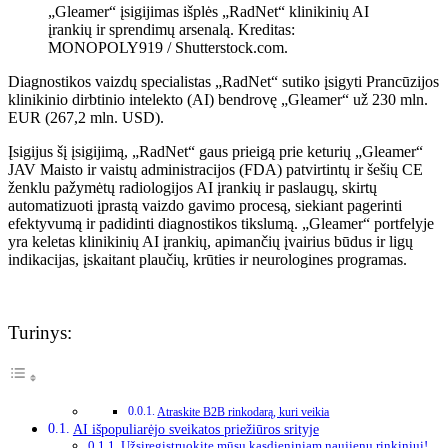
„Gleamer“ įsigijimas išplės „RadNet“ klinikinių AI
įrankių ir sprendimų arsenalą. Kreditas:
MONOPOLY919 / Shutterstock.com.
Diagnostikos vaizdų specialistas „RadNet“ sutiko įsigyti Prancūzijos
klinikinio dirbtinio intelekto (AI) bendrovę „Gleamer“ už 230 mln.
EUR (267,2 mln. USD).
Įsigijus šį įsigijimą, „RadNet“ gaus prieigą prie keturių „Gleamer“
JAV Maisto ir vaistų administracijos (FDA) patvirtintų ir šešių CE
ženklu pažymėtų radiologijos AI įrankių ir paslaugų, skirtų
automatizuoti įprastą vaizdo gavimo procesą, siekiant pagerinti
efektyvumą ir padidinti diagnostikos tikslumą. „Gleamer“ portfelyje
yra keletas klinikinių AI įrankių, apimančių įvairius būdus ir ligų
indikacijas, įskaitant plaučių, krūties ir neurologines programas.
Turinys:
Atraskite B2B rinkodarą, kuri veikia
AI išpopuliarėjo sveikatos priežiūros srityje
Užsiregistruokite mūsų kasdieniniam naujienų rinkiniui!