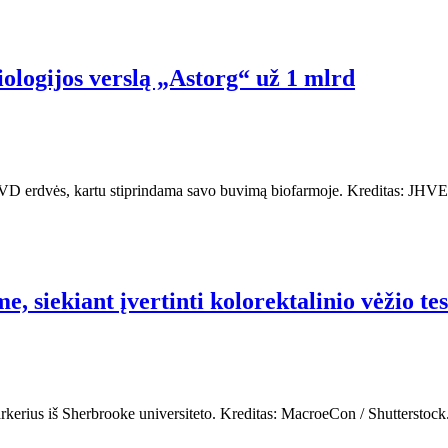
ologijos verslą „Astorg“ už 1 mlrd
o IVD erdvės, kartu stiprindama savo buvimą biofarmoje. Kreditas: JHV
, siekiant įvertinti kolorektalinio vėžio tes
kerius iš Sherbrooke universiteto. Kreditas: MacroeCon / Shutterstoc