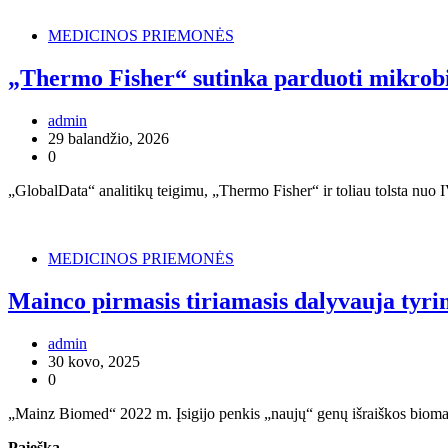
MEDICINOS PRIEMONĖS
„Thermo Fisher“ sutinka parduoti mikrobi
admin
29 balandžio, 2026
0
„GlobalData“ analitikų teigimu, „Thermo Fisher“ ir toliau tolsta nu
MEDICINOS PRIEMONĖS
Mainco pirmasis tiriamasis dalyvauja tyrime
admin
30 kovo, 2025
0
„Mainz Biomed“ 2022 m. Įsigijo penkis „naujų“ genų išraiškos biomar
Paieška