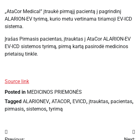
„AtaCor Medical“ įtraukė pirmąjį pacientą į pagrindinį
ALARION-EV tyrimą, kurio metu vertinama tiriamoji EV-ICD
sistema.
Įrašas Pirmasis pacientas, įtrauktas į AtaCor ALARION-EV
EV-ICD sistemos tyrimą, pirmą kartą pasirodė medicinos
prietaisų tinkle.
Source link
Posted in
MEDICINOS PRIEMONĖS
Tagged
ALARIONEV
,
ATACOR
,
EVICD
,
įtrauktas
,
pacientas
,
pirmasis
,
sistemos
,
tyrimą
Navigacija
Previous:
Next: