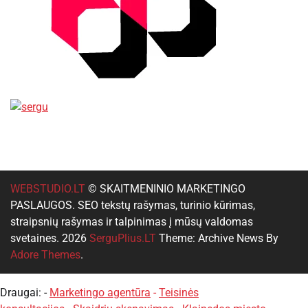
WEBSTUDIO.LT
© SKAITMENINIO MARKETINGO
PASLAUGOS. SEO tekstų rašymas, turinio kūrimas,
straipsnių rašymas ir talpinimas į mūsų valdomas
svetaines. 2026
SerguPlius.LT
Theme: Archive News By
Adore Themes
.
Draugai: -
Marketingo agentūra
-
Teisinės