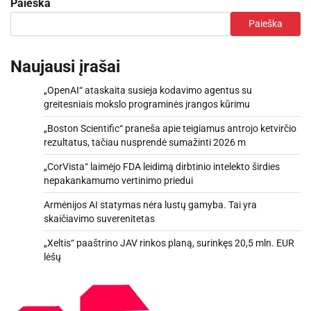
Paieška
Paieška
Naujausi įrašai
„OpenAI“ ataskaita susieja kodavimo agentus su
greitesniais mokslo programinės įrangos kūrimu
„Boston Scientific“ praneša apie teigiamus antrojo ketvirčio
rezultatus, tačiau nusprendė sumažinti 2026 m
„CorVista“ laimėjo FDA leidimą dirbtinio intelekto širdies
nepakankamumo vertinimo priedui
Armėnijos AI statymas nėra lustų gamyba. Tai yra
skaičiavimo suverenitetas
„Xeltis“ paaštrino JAV rinkos planą, surinkęs 20,5 mln. EUR
lėšų