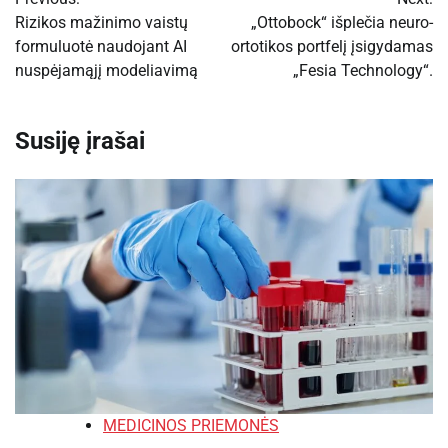
tarp
Rizikos mažinimo vaistų
„Ottobock“ išplečia neuro-
formuluotė naudojant AI
ortotikos portfelį įsigydamas
įrašų
nuspėjamąjį modeliavimą
„Fesia Technology“.
Susiję įrašai
MEDICINOS PRIEMONĖS