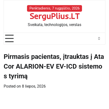
Skip
to
Penktadienis, 7 rugpjūčio, 2026
SerguPlius.LT
content
Sveikata, technologijos, verslas
Pirmasis pacientas, įtrauktas į Ata
Cor ALARION-EV EV-ICD sistemo
s tyrimą
Posted on
8 liepos, 2026