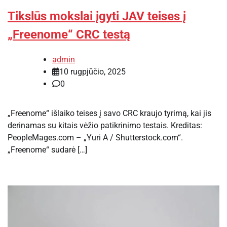
Tikslūs mokslai įgyti JAV teises į
„Freenome“ CRC testą
admin
10 rugpjūčio, 2025
0
„Freenome“ išlaiko teises į savo CRC kraujo tyrimą, kai jis
derinamas su kitais vėžio patikrinimo testais. Kreditas:
PeopleMages.com – „Yuri A / Shutterstock.com“.
„Freenome“ sudarė […]