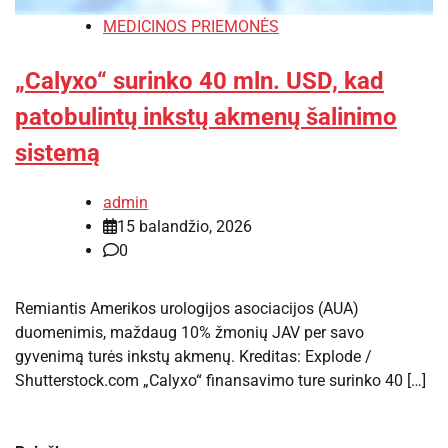
MEDICINOS PRIEMONĖS
„Calyxo“ surinko 40 mln. USD, kad
patobulintų inkstų akmenų šalinimo
sistemą
admin
15 balandžio, 2026
0
Remiantis Amerikos urologijos asociacijos (AUA)
duomenimis, maždaug 10% žmonių JAV per savo
gyvenimą turės inkstų akmenų. Kreditas: Explode /
Shutterstock.com „Calyxo“ finansavimo ture surinko 40 […]