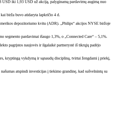
 1,63 USD iki 1,93 USD už akciją, palyginamą pardavimų augimą nuo
ai birža buvo atidaryta lapkričio 4 d.
 Amerikos depozitoriumo kvitu (ADR). „Philips“ akcijos NYSE biržoje
ydymo segmento pardavimai išaugo 1,3%, o „Connected Care“ – 5,1%.
ekto pagrįstos naujovės ir ilgalaikė partnerystė iš tikrųjų padėjo
, kryptingą vykdymą ir sąnaudų discipliną, tvirtai žengdami į priekį,
našumas atspindi investicijas į tiekimo grandinę, kad sušvelnintų su