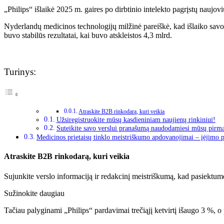
„Philips“ išlaikė 2025 m. gaires po dirbtinio intelekto pagrįstų naujo
Nyderlandų medicinos technologijų milžinė pareiškė, kad išlaiko savo
buvo stabilūs rezultatai, kai buvo atskleistos 4,3 mlrd.
Turinys:
Atraskite B2B rinkodarą, kuri veikia
Užsiregistruokite mūsų kasdieniniam naujienų rinkiniui!
Suteikite savo verslui pranašumą naudodamiesi mūsų pirm
Medicinos prietaisų tinklo meistriškumo apdovanojimai – įėjimo 
Atraskite B2B rinkodarą, kuri veikia
Sujunkite verslo informaciją ir redakcinį meistriškumą, kad pasiektum
Sužinokite daugiau
Tačiau palyginami „Philips“ pardavimai trečiąjį ketvirtį išaugo 3 %,