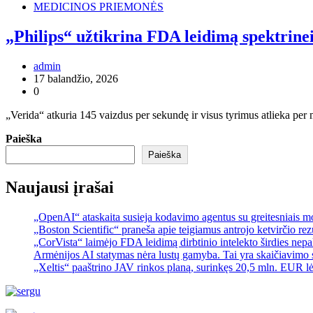
MEDICINOS PRIEMONĖS
„Philips“ užtikrina FDA leidimą spektrine
admin
17 balandžio, 2026
0
„Verida“ atkuria 145 vaizdus per sekundę ir visus tyrimus atlieka per
Paieška
Paieška
Naujausi įrašai
„OpenAI“ ataskaita susieja kodavimo agentus su greitesniais 
„Boston Scientific“ praneša apie teigiamus antrojo ketvirčio re
„CorVista“ laimėjo FDA leidimą dirbtinio intelekto širdies ne
Armėnijos AI statymas nėra lustų gamyba. Tai yra skaičiavimo 
„Xeltis“ paaštrino JAV rinkos planą, surinkęs 20,5 mln. EUR l