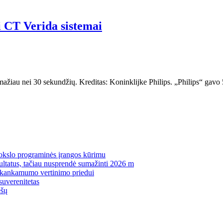
i CT Verida sistemai
 mažiau nei 30 sekundžių. Kreditas: Koninklijke Philips. „Philips“ gavo
mokslo programinės įrangos kūrimu
zultatus, tačiau nusprendė sumažinti 2026 m
pakankamumo vertinimo priedui
suverenitetas
ėšų