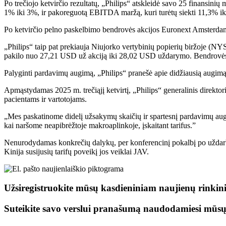
Po trečiojo ketvirčio rezultatų, „Philips“ atskleidė savo 25 finans
1% iki 3%, ir pakoreguotą EBITDA maržą, kuri turėtų siekti 11,3% ik
Po ketvirčio pelno paskelbimo bendrovės akcijos Euronext Amsterdamo 
„Philips“ taip pat prekiauja Niujorko vertybinių popierių biržoje 
pakilo nuo 27,21 USD už akciją iki 28,02 USD uždarymo. Bendrovės r
Palyginti pardavimų augimą, „Philips“ pranešė apie didžiausią augi
Apmąstydamas 2025 m. trečiąjį ketvirtį, „Philips“ generalinis direktoriu
pacientams ir vartotojams.
„Mes paskatinome didelį užsakymų skaičių ir spartesnį pardavimų augim
kai naršome neapibrėžtoje makroaplinkoje, įskaitant tarifus.”
Nenurodydamas konkrečių dalykų, per konferencinį pokalbį po uždarbio 
Kinija susijusių tarifų poveikį jos veiklai JAV.
Užsiregistruokite mūsų kasdieniniam naujienų rinkini
Suteikite savo verslui pranašumą naudodamiesi mūs