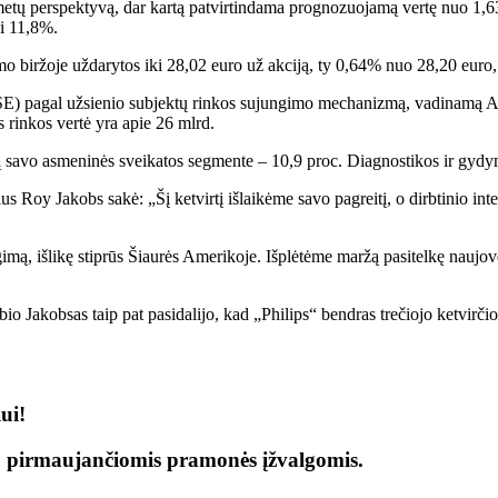
inių metų perspektyvą, dar kartą patvirtindama prognozuojamą vertę nuo
i 11,8%.
biržoje uždarytos iki 28,02 euro už akciją, ty 0,64% nuo 28,20 euro, k
(NYSE) pagal užsienio subjektų rinkos sujungimo mechanizmą, vadinamą
inkos vertė yra apie 26 mlrd.
mą savo asmeninės sveikatos segmente – 10,9 proc. Diagnostikos ir g
s Roy Jakobs sakė: „Šį ketvirtį išlaikėme savo pagreitį, o dirbtinio intel
ą, išlikę stiprūs Šiaurės Amerikoje. Išplėtėme maržą pasitelkę naujoves
Jakobsas taip pat pasidalijo, kad „Philips“ bendras trečiojo ketvirčio 
ui!
ų pirmaujančiomis pramonės įžvalgomis.