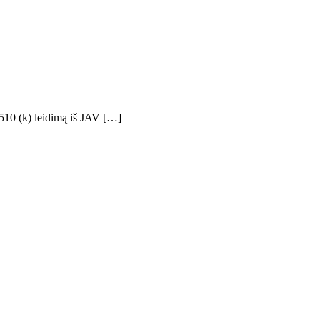
 510 (k) leidimą iš JAV […]