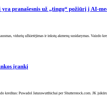
yra pranašesnis už „tingų“ požiūrį į AI-me
mas, vidurių užkietėjimas ir inkstų akmenų susidarymas. Vaizdo kredit
ankos įrankį
aizdo kreditas: Puwadol Jaturawutthichai per Shutterstock.com. JK įsikū