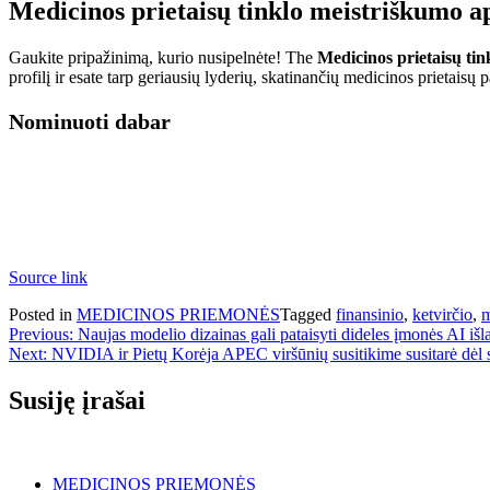
Medicinos prietaisų tinklo meistriškumo a
Gaukite pripažinimą, kurio nusipelnėte! The
Medicinos prietaisų ti
profilį ir esate tarp geriausių lyderių, skatinančių medicinos prietaisų 
Nominuoti dabar
Source link
Posted in
MEDICINOS PRIEMONĖS
Tagged
finansinio
,
ketvirčio
,
m
Navigacija
Previous:
Naujas modelio dizainas gali pataisyti dideles įmonės AI išl
Next:
NVIDIA ir Pietų Korėja APEC viršūnių susitikime susitarė dėl s
tarp
įrašų
Susiję įrašai
MEDICINOS PRIEMONĖS