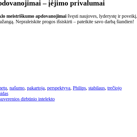
pdovanojimai – įėjimo privalumai
nklo meistriškumo apdovanojimai
švęsti naujoves, lyderystę ir poveik
pažangą. Nepraleiskite progos išsiskirti – pateikite savo darbą šiandien!
etų
,
našumo
,
pakartoja
,
perspektyvą
,
Philips
,
stabilaus
,
trečiojo
aidas
uverenios dirbtinio intelekto