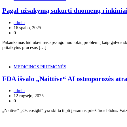
Pagal užsakymą sukurti duomenų rinkiniai 
admin
16 spalio, 2025
0
Pakankamas hidratavimas apsaugo nuo tokių problemų kaip galvos skaus
pritaikytus procesus […]
MEDICINOS PRIEMONĖS
FDA išvalo „Naittive“ AI osteoporozės atr
admin
12 rugsėjo, 2025
0
„Naitive“ „Osteosight“ yra skirta tilpti į esamus priežiūros būdus. V