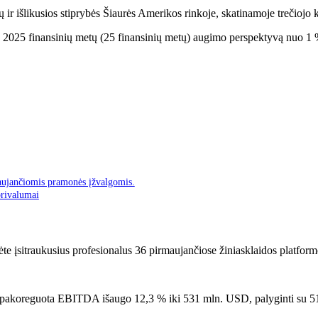
vių ir išlikusios stiprybės Šiaurės Amerikos rinkoje, skatinamoje trečio
 2025 finansinių metų (25 finansinių metų) augimo perspektyvą nuo 1 % 
aujančiomis pramonės įžvalgomis.
privalumai
ėte įsitraukusius profesionalus 36 pirmaujančiose žiniasklaidos platform
 o pakoreguota EBITDA išaugo 12,3 % iki 531 mln. USD, palyginti su 51