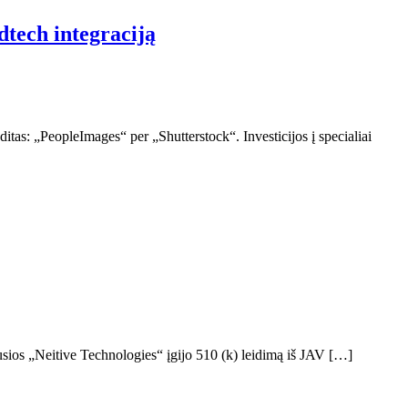
dtech integraciją
as: „PeopleImages“ per „Shutterstock“. Investicijos į specialiai
rusios „Neitive Technologies“ įgijo 510 (k) leidimą iš JAV […]