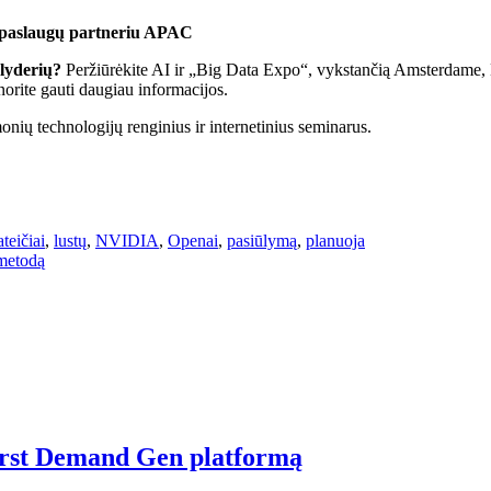
 paslaugų partneriu APAC
 lyderių?
Peržiūrėkite AI ir „Big Data Expo“, vykstančią Amsterdame, K
 norite gauti daugiau informacijos.
nių technologijų renginius ir internetinius seminarus.
ateičiai
,
lustų
,
NVIDIA
,
Openai
,
pasiūlymą
,
planuoja
 metodą
first Demand Gen platformą