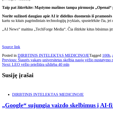
Taip pat žiūrėkite: Mąstymo mašinos tampa pirmuoju „Openai“
Norite sužinoti daugiau apie AI ir didelius duomenis iš pramonės
kartu su kitais pagrindiniais technologijų įvykiais, spustelėkite čia, jei
„AI News“ maitina „TechForge Media“. Čia ištirkite kitus būsimus įmo
Source link
Posted in
DIRBTINIS INTELEKTAS MEDICINOJE
Tagged
100b
,
Navigacija
Previous:
Šiaurės vakarų universitetas skelbia naują vėžio nustatymo
Next:
LEO vėžio priežiūra uždirba 40 mln
tarp
įrašų
Susiję įrašai
DIRBTINIS INTELEKTAS MEDICINOJE
„Google“ sujungia vaizdo skelbimus į AI-