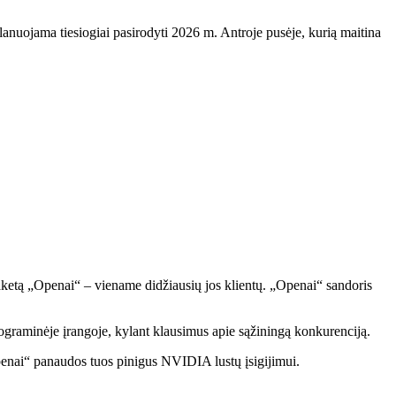
anuojama tiesiogiai pasirodyti 2026 m. Antroje pusėje, kurią maitina
aketą „Openai“ – viename didžiausių jos klientų. „Openai“ sandoris
rograminėje įrangoje, kylant klausimus apie sąžiningą konkurenciją.
penai“ panaudos tuos pinigus NVIDIA lustų įsigijimui.