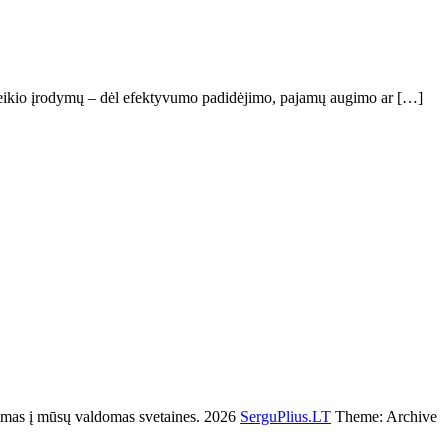
oveikio įrodymų – dėl efektyvumo padidėjimo, pajamų augimo ar […]
s į mūsų valdomas svetaines. 2026
SerguPlius.LT
Theme: Archive