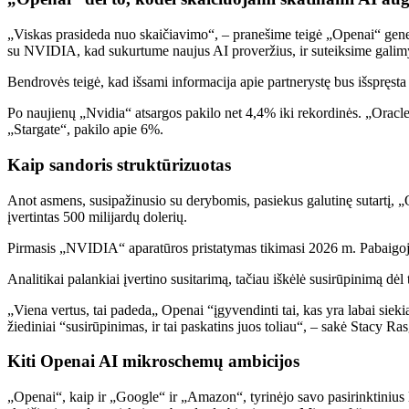
„Viskas prasideda nuo skaičiavimo“, – pranešime teigė „Openai“ gener
su NVIDIA, kad sukurtume naujus AI proveržius, ir suteiksime gali
Bendrovės teigė, kad išsami informacija apie partnerystę bus išspręst
Po naujienų „Nvidia“ atsargos pakilo net 4,4% iki rekordinės. „Oracle
„Stargate“, pakilo apie 6%.
Kaip sandoris struktūrizuotas
Anot asmens, susipažinusio su derybomis, pasiekus galutinę sutartį, „
įvertintas 500 milijardų dolerių.
Pirmasis „NVIDIA“ aparatūros pristatymas tikimasi 2026 m. Pabaigoje.
Analitikai palankiai įvertino susitarimą, tačiau iškėlė susirūpinimą dėl
„Viena vertus, tai padeda„ Openai “įgyvendinti tai, kas yra labai siekian
žiediniai “susirūpinimas, ir tai paskatins juos toliau“, – sakė Stacy Ra
Kiti Openai AI mikroschemų ambicijos
„Openai“, kaip ir „Google“ ir „Amazon“, tyrinėjo savo pasirinktinius