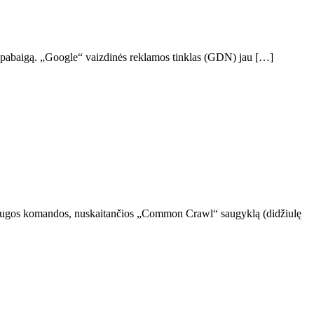
 pabaigą. „Google“ vaizdinės reklamos tinklas (GDN) jau […]
. Apsaugos komandos, nuskaitančios „Common Crawl“ saugyklą (didžiulę