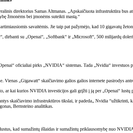
alinis direktorius Samas Altmanas. „Apskaičiuota infrastruktūra bus a
mybę žmonėms bei įmonėms suteikti mastą.“
a artimiausiomis savaitėmis. Jie taip pat pažymėjo, kad 10 gigavatų žet
“, dirbanti su „Openai“, „Softbank“ ir „Microsoft“, 500 milijardų dole
Openai“ oficialiai pirks „NVIDIA“ sistemas. Tada „Nvidia“ investuos pr
 Vienas „Gigawatt“ skaičiavimo galios galios internete pasirodys antr
 to, ar kai kurios NVIDIA investicijos gali grįžti į ją per „Openai“ lustų 
tys skaičiavimo infrastruktūros tikslai, ir padeda„ Nvidia “užtikrinti, kad
sgonas, Bernsteino analitikas.
 lustus, kad sumažintų išlaidas ir sumažintų priklausomybę nuo NVIDIA