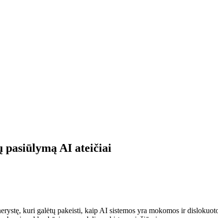
 pasiūlymą AI ateičiai
ystę, kuri galėtų pakeisti, kaip AI sistemos yra mokomos ir dislokuoto