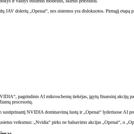
mokys ir valdys būsimus modelius, skirtus priežiūrai.
ų JAV dolerių „Openai“, nes sistemos yra dislokuotos. Pirmąjį etapą pl
„NVIDIA“, pagrindinis AI mikroschemų tiekėjas, įgytų finansinį akcijų p
džiamų procesorių.
kaip sustiprinantį NVIDIA dominavimą lustų ir „Openai“ lyderiuose AI p
susietus veiksmus: „Nvidia“ pirks ne balsavimo akcijas „Openai“, o „O
gimas