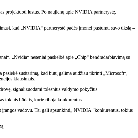
 projektuoti lustus. Po naujienų apie NVIDIA partnerystę,
Tikimasi, kad „NVIDIA“ partnerystė padės įmonei pastumti savo tikslą –
penai“. „Nvidia“ neseniai paskelbė apie „Chip“ bendradarbiavimą su
pasiekė susitarimą, kad būtų galima atidžiau tikrinti „Microsoft“,
ncijos klausimais.
endrovę, signalizuodami tolesnius valdymo pokyčius.
s tokiais būdais, kurie riboja konkurentus.
ės įrangos vadovu. Tai gali apsunkinti„ NVIDIA “konkurentus, tokius
mą.