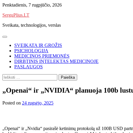
Skip
Penktadienis, 7 rugpjūčio, 2026
to
SerguPlius.LT
content
Sveikata, technologijos, verslas
SVEIKATA IR GROŽIS
PSICHOLOGIJA
MEDICINOS PRIEMONĖS
DIRBTINIS INTELEKTAS MEDICINOJE
PASLAUGOS
Ieškoti:
„Openai“ ir „NVIDIA“ planuoja 100b lustų
Posted on
24 rugsėjo, 2025
„Openai“ ir „Nvidia“ pasirašė ketinimų protokolą už 100B USD partner