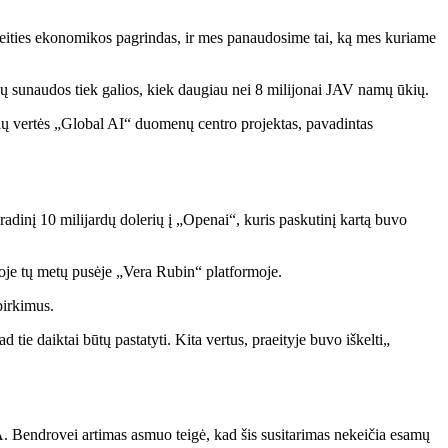
teities ekonomikos pagrindas, ir mes panaudosime tai, ką mes kuriame
onų sunaudos tiek galios, kiek daugiau nei 8 milijonai JAV namų ūkių.
rių vertės „Global AI“ duomenų centro projektas, pavadintas
adinį 10 milijardų dolerių į „Openai“, kuris paskutinį kartą buvo
oje tų metų pusėje „Vera Rubin“ platformoje.
pirkimus.
 tie daiktai būtų pastatyti. Kita vertus, praeityje buvo iškelti„
. Bendrovei artimas asmuo teigė, kad šis susitarimas nekeičia esamų