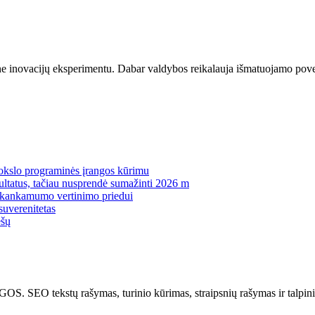
 o ne inovacijų eksperimentu. Dabar valdybos reikalauja išmatuojamo p
mokslo programinės įrangos kūrimu
zultatus, tačiau nusprendė sumažinti 2026 m
pakankamumo vertinimo priedui
suverenitetas
ėšų
kstų rašymas, turinio kūrimas, straipsnių rašymas ir talpinima