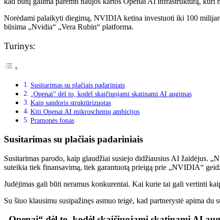
kad būtų galima paremti naujos kartos Openai AI infrastruktūrą, kuri 
Norėdami palaikyti diegimą, NVIDIA ketina investuoti iki 100 milijard
būsima „Nvidia“ „Vera Rubin“ platforma.
Turinys:
Susitarimas su plačiais padariniais
„Openai“ dėl to, kodėl skaičiuojami skatinami AI augimas
Kaip sandoris struktūrizuotas
Kiti Openai AI mikroschemų ambicijos
Pramonės fonas
Susitarimas su plačiais padariniais
Susitarimas parodo, kaip glaudžiai susiejo didžiausius AI žaidėjus. 
suteikia tiek finansavimą, tiek garantuotą prieigą prie „NVIDIA“ gei
Judėjimas gali būti neramus konkurentai. Kai kurie tai gali vertinti 
Su šiuo klausimu susipažinęs asmuo teigė, kad partnerystė apima du 
„Openai“ dėl to, kodėl skaičiuojami skatinami AI au