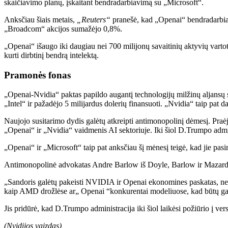
skaičiavimo planų, įskaitant bendradarbiavimą su „Microsoft“.
Anksčiau šiais metais,
„Reuters“
pranešė, kad „Openai“ bendradarbia
„Broadcom“ akcijos sumažėjo 0,8%.
„Openai“ išaugo iki daugiau nei 700 milijonų savaitinių aktyvių varto
kurti dirbtinį bendrą intelektą.
Pramonės fonas
„Openai-Nvidia“ paktas papildo augantį technologijų milžinų aljansų
„Intel“ ir pažadėjo 5 milijardus dolerių finansuoti. „Nvidia“ taip pa
Naujojo susitarimo dydis galėtų atkreipti antimonopolinį dėmesį. Praė
„Openai“ ir „Nvidia“ vaidmenis AI sektoriuje. Iki šiol D.Trumpo admin
„Openai“ ir „Microsoft“ taip pat anksčiau šį mėnesį teigė, kad jie pa
Antimonopolinė advokatas Andre Barlow iš Doyle, Barlow ir Mazard teig
„Sandoris galėtų pakeisti NVIDIA ir Openai ekonomines paskatas, nes
kaip AMD drožlėse ar„ Openai “konkurentai modeliuose, kad būtų gal
Jis pridūrė, kad D.Trumpo administracija iki šiol laikėsi požiūrio į ver
(Nvidijos vaizdas)