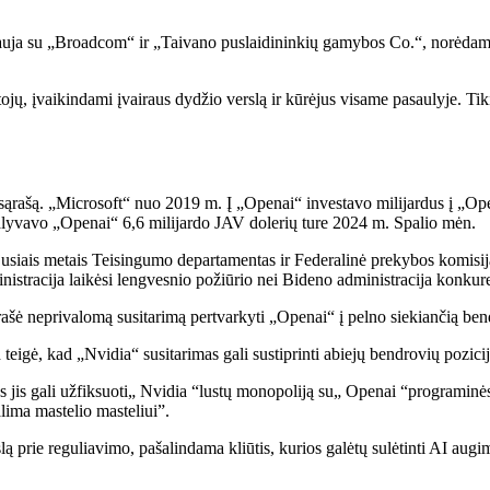
uja su „Broadcom“ ir „Taivano puslaidininkių gamybos Co.“, norėdamas
tojų, įvaikindami įvairaus dydžio verslą ir kūrėjus visame pasaulyje. 
 sąrašą. „Microsoft“ nuo 2019 m. Į „Openai“ investavo milijardus į „O
t dalyvavo „Openai“ 6,6 milijardo JAV dolerių ture 2024 m. Spalio mėn.
jusiais metais Teisingumo departamentas ir Federalinė prekybos komisija 
istracija laikėsi lengvesnio požiūrio nei Bideno administracija konkure
sirašė neprivalomą susitarimą pertvarkyti „Openai“ į pelno siekiančią b
ė, kad „Nvidia“ susitarimas gali sustiprinti abiejų bendrovių pozicija
 jis gali užfiksuoti„ Nvidia “lustų monopoliją su„ Openai “programin
ima mastelio masteliui”.
slą prie reguliavimo, pašalindama kliūtis, kurios galėtų sulėtinti AI augi