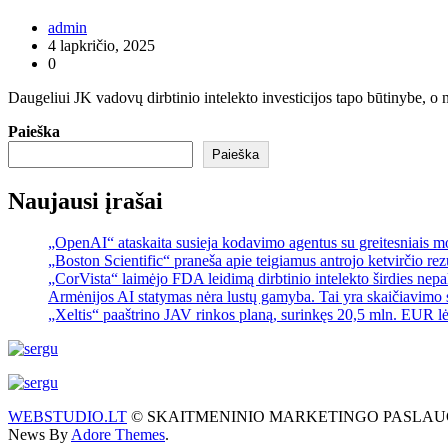
admin
4 lapkričio, 2025
0
Daugeliui JK vadovų dirbtinio intelekto investicijos tapo būtinybe,
Paieška
Paieška
Naujausi įrašai
„OpenAI“ ataskaita susieja kodavimo agentus su greitesniais 
„Boston Scientific“ praneša apie teigiamus antrojo ketvirčio re
„CorVista“ laimėjo FDA leidimą dirbtinio intelekto širdies ne
Armėnijos AI statymas nėra lustų gamyba. Tai yra skaičiavimo 
„Xeltis“ paaštrino JAV rinkos planą, surinkęs 20,5 mln. EUR l
WEBSTUDIO.LT
© SKAITMENINIO MARKETINGO PASLAUGOS. SEO te
News By
Adore Themes
.