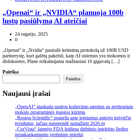
„Openai“ ir „NVIDIA“ planuoja 100b
lustų pasiūlymą AI ateičiai
24 rugsėjo, 2025
0
„Openai“ ir „Nvidia“ pasirašė ketinimų protokolą už 100B USD
partnerystę, kuri galėtų pakeisti, kaip AI sistemos yra mokomos ir
dislokuotos. Plane reikalaujama mažiausiai 10 gigavatų […]
Paieška
Paieška
Naujausi įrašai
„OpenAI“ ataskaita susieja kodavimo agentus su greitesniais
mokslo programinės įrangos kūrimu
„Boston Scientific“ praneša apie teigiamus antrojo ketvirčio
rezultatus, tačiau nusprendė sumažinti 2026 m
„CorVista“ laimėjo FDA leidimą dirbtinio intelekto širdies
nepakankamumo vertinimo priedui