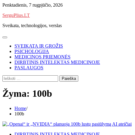
Skip
Penktadienis, 7 rugpjūčio, 2026
to
SerguPlius.LT
content
Sveikata, technologijos, verslas
SVEIKATA IR GROŽIS
PSICHOLOGIJA
MEDICINOS PRIEMONĖS
DIRBTINIS INTELEKTAS MEDICINOJE
PASLAUGOS
Ieškoti:
Žyma:
100b
Home
100b
DIRBTINIS INTELEKTAS MEDICINOJE