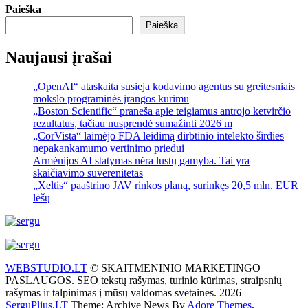
Paieška
Paieška
Naujausi įrašai
„OpenAI“ ataskaita susieja kodavimo agentus su greitesniais
mokslo programinės įrangos kūrimu
„Boston Scientific“ praneša apie teigiamus antrojo ketvirčio
rezultatus, tačiau nusprendė sumažinti 2026 m
„CorVista“ laimėjo FDA leidimą dirbtinio intelekto širdies
nepakankamumo vertinimo priedui
Armėnijos AI statymas nėra lustų gamyba. Tai yra
skaičiavimo suverenitetas
„Xeltis“ paaštrino JAV rinkos planą, surinkęs 20,5 mln. EUR
lėšų
WEBSTUDIO.LT
© SKAITMENINIO MARKETINGO
PASLAUGOS. SEO tekstų rašymas, turinio kūrimas, straipsnių
rašymas ir talpinimas į mūsų valdomas svetaines. 2026
SerguPlius.LT
Theme: Archive News By
Adore Themes
.