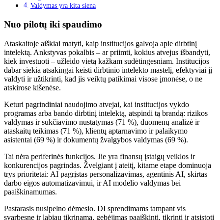
Valdymas yra kita siena
Nuo pilotų iki spaudimo
Ataskaitoje aiškiai matyti, kaip institucijos galvoja apie dirbtinį
intelektą. Ankstyvas pokalbis – ar priimti, kokius atvejus išbandyti,
kiek investuoti – užleido vietą kažkam sudėtingesniam. Institucijos
dabar siekia atsakingai keisti dirbtinio intelekto mastelį, efektyviai jį
valdyti ir užtikrinti, kad jis veiktų patikimai visose įmonėse, o ne
atskirose kišenėse.
Keturi pagrindiniai naudojimo atvejai, kai institucijos vykdo
programas arba bando dirbtinį intelektą, atspindi tą brandą: rizikos
valdymas ir sukčiavimo nustatymas (71 %), duomenų analizė ir
ataskaitų teikimas (71 %), klientų aptarnavimo ir palaikymo
asistentai (69 %) ir dokumentų žvalgybos valdymas (69 %).
Tai nėra periferinės funkcijos. Jie yra finansų įstaigų veiklos ir
konkurencijos pagrindas. Žvelgiant į ateitį, kitame etape dominuoja
trys prioritetai: AI pagrįstas personalizavimas, agentinis AI, skirtas
darbo eigos automatizavimui, ir AI modelio valdymas bei
paaiškinamumas.
Pastarasis nusipelno dėmesio. DI sprendimams tampant vis
svarbesne ir labiau tikrinama, gebėjimas paaiškinti, tikrinti ir atsistoti