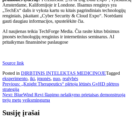
Amsterdame, Kalifornijoje ir Londone. Išsamus renginys yra
„TechEx“ dalis ir vyksta kartu su kitais pagrindiniais technologijų
renginiais, įskaitant „Cyber ​​Security & Cloud Expo“. Norėdami
gauti daugiau informacijos, spustelėkite čia.
AI naujienas teikia TechForge Media. Čia rasite kitus būsimus
įmonės technologijų renginius ir internetinius seminarus. AI
pritaikymas finansinėse paslaugose
Source link
Posted in
DIRBTINIS INTELEKTAS MEDICINOJE
Tagged
eksperimento
,
iki
,
įmonės
,
nuo
,
realybės
Navigacija
Previous:
„Knight Therapeutics“ plėtoja lėtinės GvHD plėtros
strategiją
tarp
Next:
BlueWind Revi šlapimo nelaikymo prietaisas demonstruoja
įrašų
trejų metų veiksmingumą
Susiję įrašai