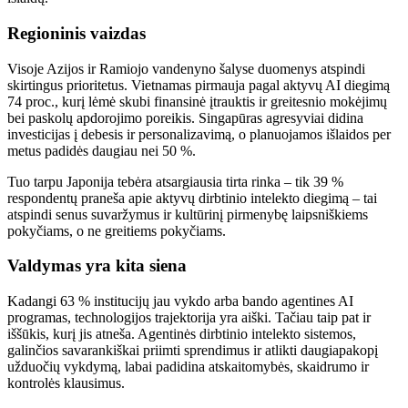
Regioninis vaizdas
Visoje Azijos ir Ramiojo vandenyno šalyse duomenys atspindi
skirtingus prioritetus. Vietnamas pirmauja pagal aktyvų AI diegimą
74 proc., kurį lėmė skubi finansinė įtrauktis ir greitesnio mokėjimų
bei paskolų apdorojimo poreikis. Singapūras agresyviai didina
investicijas į debesis ir personalizavimą, o planuojamos išlaidos per
metus padidės daugiau nei 50 %.
Tuo tarpu Japonija tebėra atsargiausia tirta rinka – tik 39 %
respondentų praneša apie aktyvų dirbtinio intelekto diegimą – tai
atspindi senus suvaržymus ir kultūrinį pirmenybę laipsniškiems
pokyčiams, o ne greitiems pokyčiams.
Valdymas yra kita siena
Kadangi 63 % institucijų jau vykdo arba bando agentines AI
programas, technologijos trajektorija yra aiški. Tačiau taip pat ir
iššūkis, kurį jis atneša. Agentinės dirbtinio intelekto sistemos,
galinčios savarankiškai priimti sprendimus ir atlikti daugiapakopį
užduočių vykdymą, labai padidina atskaitomybės, skaidrumo ir
kontrolės klausimus.