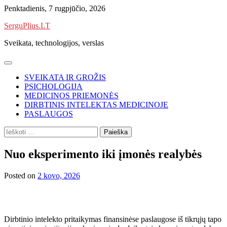
Skip
Penktadienis, 7 rugpjūčio, 2026
to
SerguPlius.LT
content
Sveikata, technologijos, verslas
SVEIKATA IR GROŽIS
PSICHOLOGIJA
MEDICINOS PRIEMONĖS
DIRBTINIS INTELEKTAS MEDICINOJE
PASLAUGOS
Ieškoti:
Nuo eksperimento iki įmonės realybės
Posted on
2 kovo, 2026
Dirbtinio intelekto pritaikymas finansinėse paslaugose iš tikrųjų tapo