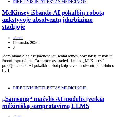
DIRBTINIS INTELEKTAS MEDICINOJE
McKinsey išbando AI pokalbių robotą
ankstyvoje absolventų įdarbinimo
stadijoje
admin
16 sausio, 2026
0
Įdarbinimas didelėse įmonėse jau seniai rėmėsi pokalbiais, testais ir
žmonių sprendimu. Tas procesas pradeda keistis. „McKinsey“
pradėjo naudoti AI pokalbių robotą kaip savo absolventų įdarbinimo
[…]
DIRBTINIS INTELEKTAS MEDICINOJE
„Samsung“ mažylis AI modelis įveikia
milžinišką samprotavimą LLMS
admin