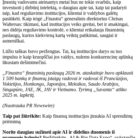
Įmonių vadovams ateinantys metai bus ne tokie svarbūs, kaip
investuoti į dirbtinį intelektą, o daugiau apie tai, kaip tai padaryti
taip, kad reguliavimo institucijos, klientai ir valdybos galėtų
pasitikėti. Kaip teigė „Finastra“ generalinis direktorius Chrisas
Waltersas: tikimasi, kad institucijos veiks greitai, bet ir atsakingai,
nes didėja reguliavimo kontrolė, o klientai reikalauja finansinių
paslaugų, kurios kiekvieną kartą veiktų patikimai, saugiai ir
asmeniškai.
Lūžio taškas buvo peržengtas. Tai, ką institucijos darys su tuo
impulsu ir kaip kruopščiai jos valdys, nulems konkurencinę aplinką
likusiam dešimtmečiui.
„Finastra“ finansinių paslaugų 2026 m. ataskaitoje buvo apklausti
1 509 bankų ir finansų įstaigų vadovai ir vadovai iš Prancūzijos,
Vokietijos, Honkongo, Japonijos, Meksikos, Saudo Arabijos,
Singapūro, JAE, JK, JAV ir Vietnamo. Tyrimą „Savanta“ atliko
2025 m. lapkritį.
(Nuotrauka PR Newswire)
Taip pat žiūrėkite:
Kaip finansų institucijos įtraukia AI sprendimų
priėmimą
Norite daugiau sužinoti apie AI ir didelius duomenis iš
pramonės lyderių?
Peržiūrėkite „AI & Big Data Expo“, vykstančią