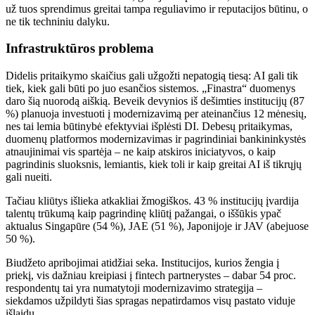
už tuos sprendimus greitai tampa reguliavimo ir reputacijos būtinu, o
ne tik techniniu dalyku.
Infrastruktūros problema
Didelis pritaikymo skaičius gali užgožti nepatogią tiesą: AI gali tik
tiek, kiek gali būti po juo esančios sistemos. „Finastra“ duomenys
daro šią nuorodą aiškią. Beveik devynios iš dešimties institucijų (87
%) planuoja investuoti į modernizavimą per ateinančius 12 mėnesių,
nes tai lemia būtinybė efektyviai išplėsti DI. Debesų pritaikymas,
duomenų platformos modernizavimas ir pagrindiniai bankininkystės
atnaujinimai vis spartėja – ne kaip atskiros iniciatyvos, o kaip
pagrindinis sluoksnis, lemiantis, kiek toli ir kaip greitai AI iš tikrųjų
gali nueiti.
Tačiau kliūtys išlieka atkakliai žmogiškos. 43 % institucijų įvardija
talentų trūkumą kaip pagrindinę kliūtį pažangai, o iššūkis ypač
aktualus Singapūre (54 %), JAE (51 %), Japonijoje ir JAV (abejuose
50 %).
Biudžeto apribojimai atidžiai seka. Institucijos, kurios žengia į
priekį, vis dažniau kreipiasi į fintech partnerystes – dabar 54 proc.
respondentų tai yra numatytoji modernizavimo strategija –
siekdamos užpildyti šias spragas nepatirdamos visų pastato viduje
išlaidų.