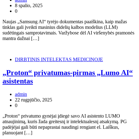
8 spalio, 2025
0
Naujas „Samsung AI“ tyrėjo dokumentas paaiškina, kaip mažas
tinklas gali įveikti masinius didelių kalbos modelius (LLM)
sudėtingais samprotavimais. Varžybose dėl AI viršenybės pramonės
mantra dažnai […]
DIRBTINIS INTELEKTAS MEDICINOJE
„Proton“ privatumas-pirmas „Lumo AI“
asistentas
admin
22 rugpjūčio, 2025
0
„Proton“ privatumo gynėjai įdiegė savo AI asistento LUMO
atnaujinimą, kuris žada greitesnį ir intelektualesnį atsakymą. PG
padėjėjai gali būti nepaprastai naudingi rengiant el. Laiškus,
planuojant […]