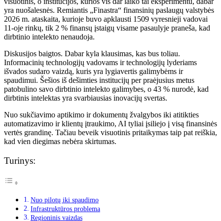
visuotinis, o institucijos, kurios vis dar laiko tai eksperimentu, dabar
yra nuošalesnės. Remiantis „Finastra“ finansinių paslaugų valstybės
2026 m. ataskaita, kurioje buvo apklausti 1509 vyresnieji vadovai
11-oje rinkų, tik 2 % finansų įstaigų visame pasaulyje praneša, kad
dirbtinio intelekto nenaudoja.
Diskusijos baigtos. Dabar kyla klausimas, kas bus toliau.
Informacinių technologijų vadovams ir technologijų lyderiams
išvados sudaro vaizdą, kuris yra lygiavertis galimybėms ir
spaudimui. Šešios iš dešimties institucijų per praėjusius metus
patobulino savo dirbtinio intelekto galimybes, o 43 % nurodė, kad
dirbtinis intelektas yra svarbiausias inovacijų svertas.
Nuo sukčiavimo aptikimo ir dokumentų žvalgybos iki atitikties
automatizavimo ir klientų įtraukimo, AI tyliai įsiliejo į visą finansinės
vertės grandinę. Tačiau beveik visuotinis pritaikymas taip pat reiškia,
kad vien diegimas nebėra skirtumas.
Turinys:
Nuo pilotų iki spaudimo
Infrastruktūros problema
Regioninis vaizdas