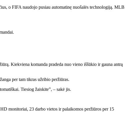
učius, o FIFA naudojo pusiau automatinę nuošalės technologiją. MLB
omandai.
eržiūrą. Kiekviena komanda pradeda nuo vieno iššūkio ir gauna antrą
žanga per tam tikras užribio peržiūras.
omatiškai. Tiesiog žaiskite”, – sakė jis.
HD monitoriai, 23 darbo vietos ir palaikomos peržiūros per 15