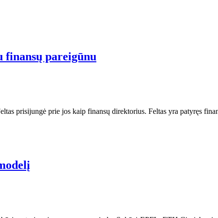
u finansų pareigūnu
as prisijungė prie jos kaip finansų direktorius. Feltas yra patyręs fina
 modelį