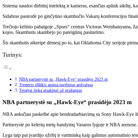
Sistema naudos dirbtinį intelektą ir kameras, esančias aplink aikštę,
Sidabras pasirodė po ginčytino skambučio Vakarų konferencijos fina
Trečiojo kėlinio pabaigoje „Spurs“ centras Victoras Wembanyama, ža
kojos. Skambutis skambėjo po pareigūnų pasitarimo.
Šis skambutis atkreipė dėmesį po to, kai Oklahoma City serijoje pirmav
Turinys:
NBA partnerystė su „Hawk-Eye“ prasidėjo 2023 m
Trenerio iššūkis apima neribotas apžvalgas
Teisėjai lieka atsakingi už pražangas
NBA partnerystė su „Hawk-Eye“ prasidėjo 2023 m
NBA anksčiau paskelbė apie bendradarbiavimą su Sony Hawk-Eye Inno
Partnerystė po kelerių metų bandymų Vasaros lygoje ir NBA arenose. 
Lyga taip pat įvardijo užribį ir vartininką kaip galimus automatinio 