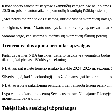
Kitose sporto šakose nustatytose skambučių kategorijose naudojamos
2026 m. pristato automatizuotą kamuolių ir smūgių iššūkių sistemą.
„Mes pereisime prie tokios sistemos, kurioje visa ta skambučių kategor
Jo teigimu, sistema iš karto nustatys kamuolio valdymą, nesvarbu, ar
Sidabras teigė, kad sistema sumažins šių skambučių iššūkių poreikį.
Trenerio iššūkis apima neribotas apžvalgas
Pagal dabartines NBA taisykles, trenerio iššūkis yra vienintelis būd
tik tada, kai pirmasis iššūkis yra sėkmingas.
NBA taip pat išplėtė trenerio iššūkio taisyklę 2024–2025 m. sezonui. Ši
Silveris teigė, kad ši technologija leis žaidimams tęsti be pertraukų, at
NBA jau išplėtė pakartojimų peržiūrą ir centralizuotą teisėjų palaikym
Lyga valdo pakartojimo centrą Secaucus mieste, Naujajame Džersyje. 
momentinių pakartojimų.
Teisėjai lieka atsakingi už pražangas