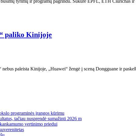
 būti būsimų tyrimų ir programų pagrindu. Sukūrė EPFL, ETH Ciurichas ir
 paliko Kinijoje
 AI“ nebus paleista Kinijoje, „Huawei“ žengė į sceną Dongguane ir pas
mokslo programinės įrangos kūrimu
zultatus, tačiau nusprendė sumažinti 2026 m
pakankamumo vertinimo priedui
suverenitetas
ėšų