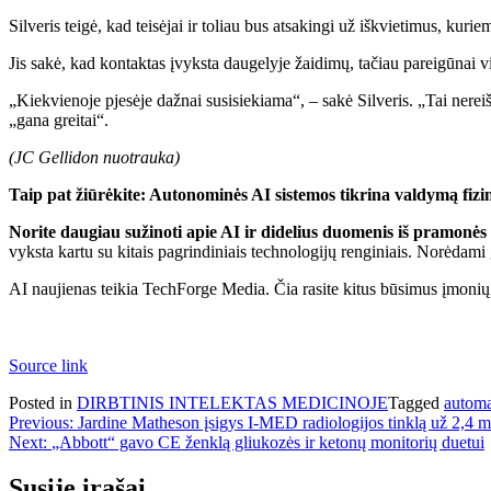
Silveris teigė, kad teisėjai ir toliau bus atsakingi už iškvietimus, kur
Jis sakė, kad kontaktas įvyksta daugelyje žaidimų, tačiau pareigūnai vi
„Kiekvienoje pjesėje dažnai susisiekiama“, – sakė Silveris. „Tai nerei
„gana greitai“.
(JC Gellidon nuotrauka)
Taip pat žiūrėkite: Autonominės AI sistemos tikrina valdymą fizi
Norite daugiau sužinoti apie AI ir didelius duomenis iš pramonės
vyksta kartu su kitais pagrindiniais technologijų renginiais. Norėdami 
AI naujienas teikia TechForge Media. Čia rasite kitus būsimus įmonių t
Source link
Posted in
DIRBTINIS INTELEKTAS MEDICINOJE
Tagged
automa
Navigacija
Previous:
Jardine Matheson įsigys I-MED radiologijos tinklą už 2,4 m
Next:
„Abbott“ gavo CE ženklą gliukozės ir ketonų monitorių duetui
tarp
įrašų
Susiję įrašai