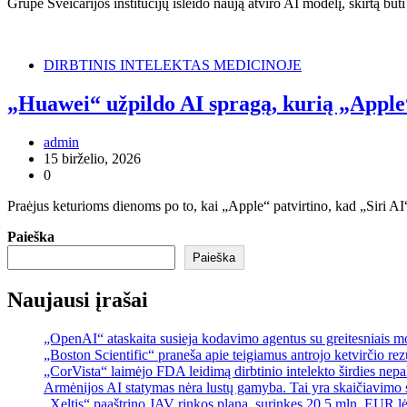
Grupė Šveicarijos institucijų išleido naują atviro AI modelį, skirtą
DIRBTINIS INTELEKTAS MEDICINOJE
„Huawei“ užpildo AI spragą, kurią „Apple“
admin
15 birželio, 2026
0
Praėjus keturioms dienoms po to, kai „Apple“ patvirtino, kad „Siri
Paieška
Paieška
Naujausi įrašai
„OpenAI“ ataskaita susieja kodavimo agentus su greitesniais 
„Boston Scientific“ praneša apie teigiamus antrojo ketvirčio re
„CorVista“ laimėjo FDA leidimą dirbtinio intelekto širdies ne
Armėnijos AI statymas nėra lustų gamyba. Tai yra skaičiavimo 
„Xeltis“ paaštrino JAV rinkos planą, surinkęs 20,5 mln. EUR l