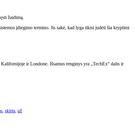
ęsti žaidimą.
temos įdiegimo termino. Jis sakė, kad lyga tikisi judėti šia kryptimi
alifornijoje ir Londone. Išsamus renginys yra „TechEx“ dalis ir
ms
,
skirtą
,
už