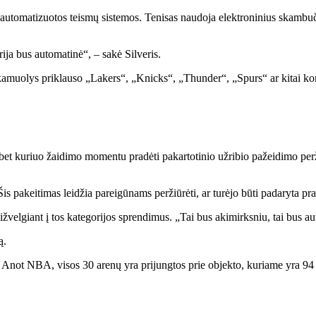
 automatizuotos teismų sistemos. Tenisas naudoja elektroninius skamb
ija bus automatinė“, – sakė Silveris.
 kamuolys priklauso „Lakers“, „Knicks“, „Thunder“, „Spurs“ ar kitai k
as bet kuriuo žaidimo momentu pradėti pakartotinio užribio pažeidimo p
s pakeitimas leidžia pareigūnams peržiūrėti, ar turėjo būti padaryta pra
sižvelgiant į tos kategorijos sprendimus. „Tai bus akimirksniu, tai bus aut
ą.
Anot NBA, visos 30 arenų yra prijungtos prie objekto, kuriame yra 94 