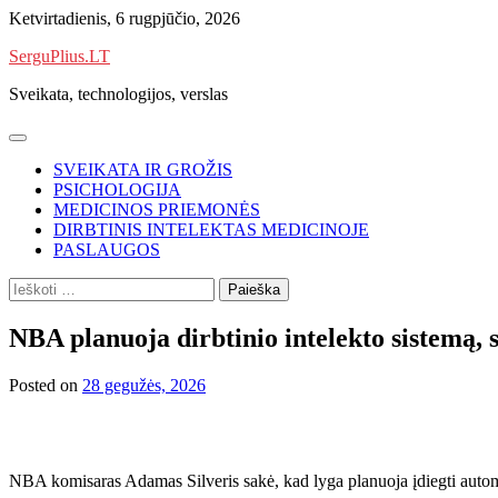
Skip
Ketvirtadienis, 6 rugpjūčio, 2026
to
SerguPlius.LT
content
Sveikata, technologijos, verslas
SVEIKATA IR GROŽIS
PSICHOLOGIJA
MEDICINOS PRIEMONĖS
DIRBTINIS INTELEKTAS MEDICINOJE
PASLAUGOS
Ieškoti:
NBA planuoja dirbtinio intelekto sistemą,
Posted on
28 gegužės, 2026
NBA komisaras Adamas Silveris sakė, kad lyga planuoja įdiegti automa