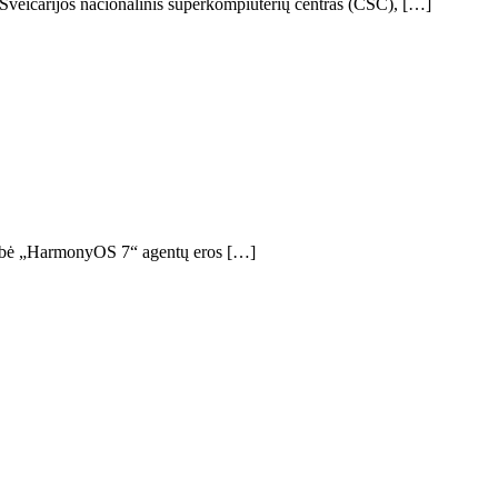
 Šveicarijos nacionalinis superkompiuterių centras (CSC), […]
kelbė „HarmonyOS 7“ agentų eros […]