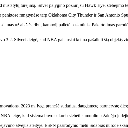
 kad nustatytų turėjimą. Silver palygino požiūrį su Hawk-Eye, stebėjimo
lo penktose rungtynėse tarp Oklahoma City Thunder ir San Antonio Spu
isdamas už aikštės ribų, kamuolį palietė paskutinis. Pakartojimas pa
o 3:2. Silveris teigė, kad NBA galiausiai ketina pašalinti šią objektyvi
vations. 2023 m. lyga pranešė sudariusi daugiametę partnerystę dieg
NBA teigė, kad sistema buvo sukurta stebėti kamuolio ir žaidėjo judėj
teisėjavimo atvejus ateityje. ESPN pasirodymo metu Sidabras nurodė ska