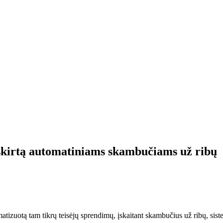
 skirtą automatiniams skambučiams už ribų
tizuotą tam tikrų teisėjų sprendimų, įskaitant skambučius už ribų, sist