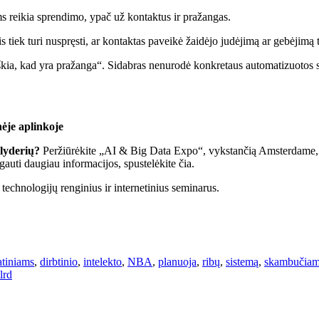
iems reikia sprendimo, ypač už kontaktus ir pražangas.
s tiek turi nuspręsti, ar kontaktas paveikė žaidėjo judėjimą ar gebėjimą t
škia, kad yra pražanga“. Sidabras nenurodė konkretaus automatizuotos sis
nėje aplinkoje
 lyderių?
Peržiūrėkite „AI & Big Data Expo“, vykstančią Amsterdame, K
gauti daugiau informacijos, spustelėkite čia.
echnologijų renginius ir internetinius seminarus.
tiniams
,
dirbtinio
,
intelekto
,
NBA
,
planuoja
,
ribų
,
sistemą
,
skambučia
lrd