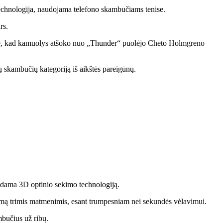
 technologija, naudojama telefono skambučiams tenise.
rs.
rodė, kad kamuolys atšoko nuo „Thunder“ puolėjo Cheto Holmgreno
ų skambučių kategoriją iš aikštės pareigūnų.
dama 3D optinio sekimo technologiją.
imą trimis matmenimis, esant trumpesniam nei sekundės vėlavimui.
mbučius už ribų.