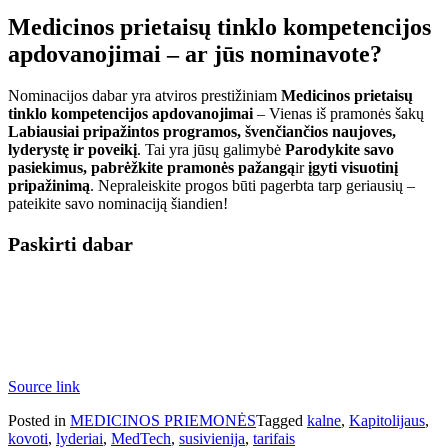
Medicinos prietaisų tinklo kompetencijos
apdovanojimai – ar jūs nominavote?
Nominacijos dabar yra atviros prestižiniam
Medicinos prietaisų
tinklo kompetencijos apdovanojimai
– Vienas iš pramonės šakų
Labiausiai pripažintos programos, švenčiančios naujoves,
lyderystę ir poveikį
. Tai yra jūsų galimybė
Parodykite savo
pasiekimus, pabrėžkite pramonės pažangą
ir
įgyti visuotinį
pripažinimą
. Nepraleiskite progos būti pagerbta tarp geriausių –
pateikite savo nominaciją šiandien!
Paskirti dabar
Source link
Posted in
MEDICINOS PRIEMONĖS
Tagged
kalne
,
Kapitolijaus
,
kovoti
,
lyderiai
,
MedTech
,
susivienija
,
tarifais