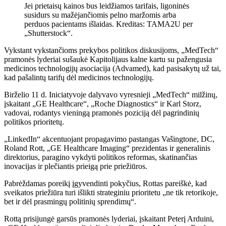
Jei prietaisų kainos bus leidžiamos tarifais, ligoninės
susidurs su mažėjančiomis pelno maržomis arba
perduos pacientams išlaidas. Kreditas: TAMA2U per
„Shutterstock“.
Vykstant vykstančioms prekybos politikos diskusijoms, „MedTech“
pramonės lyderiai sušaukė Kapitolijaus kalne kartu su pažengusia
medicinos technologijų asociacija (Advamed), kad pasisakytų už tai,
kad pašalintų tarifų dėl medicinos technologijų.
Birželio 11 d. Iniciatyvoje dalyvavo vyresnieji „MedTech“ milžinų,
įskaitant „GE Healthcare“, „Roche Diagnostics“ ir Karl Storz,
vadovai, rodantys vieningą pramonės poziciją dėl pagrindinių
politikos prioritetų.
„LinkedIn“ akcentuojant propagavimo pastangas Vašingtone, DC,
Roland Rott, „GE Healthcare Imaging“ prezidentas ir generalinis
direktorius, paragino vykdyti politikos reformas, skatinančias
inovacijas ir plečiantis prieigą prie priežiūros.
Pabrėždamas poreikį įgyvendinti pokyčius, Rottas pareiškė, kad
sveikatos priežiūra turi išlikti strateginiu prioritetu „ne tik retorikoje,
bet ir dėl prasmingų politinių sprendimų“.
Rottą prisijungė garsūs pramonės lyderiai, įskaitant Peterį Arduini,