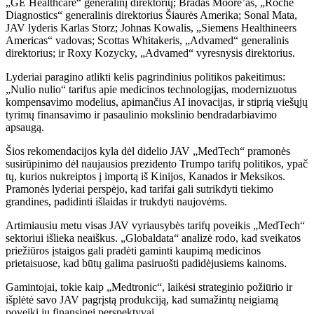
„GE Healthcare“ generalinį direktorių; Bradas Moore’as, „Roche
Diagnostics“ generalinis direktorius Šiaurės Amerika; Sonal Mata,
JAV lyderis Karlas Storz; Johnas Kowalis, „Siemens Healthineers
Americas“ vadovas; Scottas Whitakeris, „Advamed“ generalinis
direktorius; ir Roxy Kozycky, „Advamed“ vyresnysis direktorius.
Lyderiai paragino atlikti kelis pagrindinius politikos pakeitimus:
„Nulio nulio“ tarifus apie medicinos technologijas, modernizuotus
kompensavimo modelius, apimančius AI inovacijas, ir stiprią viešųjų
tyrimų finansavimo ir pasaulinio mokslinio bendradarbiavimo
apsaugą.
Šios rekomendacijos kyla dėl didelio JAV „MedTech“ pramonės
susirūpinimo dėl naujausios prezidento Trumpo tarifų politikos, ypač
tų, kurios nukreiptos į importą iš Kinijos, Kanados ir Meksikos.
Pramonės lyderiai perspėjo, kad tarifai gali sutrikdyti tiekimo
grandines, padidinti išlaidas ir trukdyti naujovėms.
Artimiausiu metu visas JAV vyriausybės tarifų poveikis „MedTech“
sektoriui išlieka neaiškus. „Globaldata“ analizė rodo, kad sveikatos
priežiūros įstaigos gali pradėti gaminti kaupimą medicinos
prietaisuose, kad būtų galima pasiruošti padidėjusiems kainoms.
Gamintojai, tokie kaip „Medtronic“, laikėsi strateginio požiūrio ir
išplėtė savo JAV pagrįstą produkciją, kad sumažintų neigiamą
poveikį jų finansinei perspektyvai.