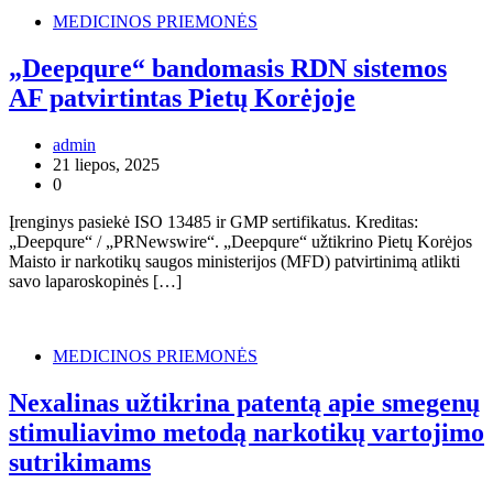
MEDICINOS PRIEMONĖS
„Deepqure“ bandomasis RDN sistemos
AF patvirtintas Pietų Korėjoje
admin
21 liepos, 2025
0
Įrenginys pasiekė ISO 13485 ir GMP sertifikatus. Kreditas:
„Deepqure“ / „PRNewswire“. „Deepqure“ užtikrino Pietų Korėjos
Maisto ir narkotikų saugos ministerijos (MFD) patvirtinimą atlikti
savo laparoskopinės […]
MEDICINOS PRIEMONĖS
Nexalinas užtikrina patentą apie smegenų
stimuliavimo metodą narkotikų vartojimo
sutrikimams