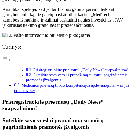
Analitikai spėlioja, kad jei tarifus bus galima paremti teikiant
gamybos politiką, jie galėtų paskatinti pakartoti „MedTech“
gamybos ištraukimą ir galimai paskatinti naujas investicijas į JAV
įsikūrusias tiekimo grandines ir pradedančiuosius.
Turinys:
Prisiregistruokite prie mūsų „Daily News“ suapvalinimo!
Suteikite savo verslui pranašumą su mūsų pagrindinėmis
pramonės įžvalgomis.
Medicinos prietaisų tinklo kompetencijos apdovanojimai – ar jūs
nominavote?
Prisiregistruokite prie mūsų „Daily News“
suapvalinimo!
Suteikite savo verslui pranašumą su mūsų
pagrindinėmis pramonės įžvalgomis.