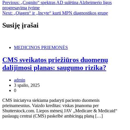
Navigacija
Previous:
„Cognito“ spektras AD sulėtina Alzheimerio ligos
progresavimą tyrime
tarp
Next:
„Qiagen“ ir „Incyte“ kurti MPN diagnostikos grupę
įrašų
Susiję įrašai
MEDICINOS PRIEMONĖS
CMS sveikatos priežiūros duomenų
dalijimosi planas: saugumo rizika?
admin
3 spalio, 2025
0
CMS iniciatyva siekiama padaryti paciento duomenis
prieinamesnius. Vaizdo kreditas: viskas įmanoma per
Shutterstock.com. Liepos mėnesį JAV „Medicare & Medicaid“
paslaugų centrai (CMS) paskelbė ambicingą planą […]