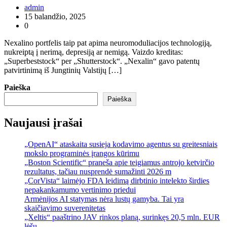
admin
15 balandžio, 2025
0
Nexalino portfelis taip pat apima neuromoduliacijos technologiją,
nukreiptą į nerimą, depresiją ar nemigą. Vaizdo kreditas:
„Superbeststock“ per „Shutterstock“. „Nexalin“ gavo patentų
patvirtinimą iš Jungtinių Valstijų […]
Paieška
Paieška
Naujausi įrašai
„OpenAI“ ataskaita susieja kodavimo agentus su greitesniais
mokslo programinės įrangos kūrimu
„Boston Scientific“ praneša apie teigiamus antrojo ketvirčio
rezultatus, tačiau nusprendė sumažinti 2026 m
„CorVista“ laimėjo FDA leidimą dirbtinio intelekto širdies
nepakankamumo vertinimo priedui
Armėnijos AI statymas nėra lustų gamyba. Tai yra
skaičiavimo suverenitetas
„Xeltis“ paaštrino JAV rinkos planą, surinkęs 20,5 mln. EUR
lėšų