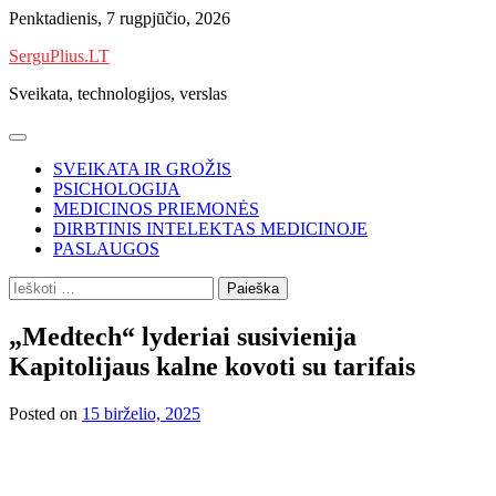
Skip
Penktadienis, 7 rugpjūčio, 2026
to
SerguPlius.LT
content
Sveikata, technologijos, verslas
SVEIKATA IR GROŽIS
PSICHOLOGIJA
MEDICINOS PRIEMONĖS
DIRBTINIS INTELEKTAS MEDICINOJE
PASLAUGOS
Ieškoti:
„Medtech“ lyderiai susivienija
Kapitolijaus kalne kovoti su tarifais
Posted on
15 birželio, 2025