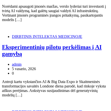
Norėdami apsaugoti įmonės maržas, verslo lyderiai turi investuoti į
tvirtą AI valdymą, kad galėtų saugiai valdyti AI infrastruktūrą.
Vertinant įmonės programinės įrangos pritaikymą, pasikartojantis
modelis […]
DIRBTINIS INTELEKTAS MEDICINOJE
Eksperimentinių pilotų perkėlimas į AI
gamybą
admin
5 vasario, 2026
0
Antroji kartu vykstančios AI & Big Data Expo ir Skaitmeninės
transformacijos savaitės Londone diena parodė, kad rinkoje vyksta
aiškus perėjimas. Ankstyvas susijaudinimas dėl generatyvinių
modelių […]