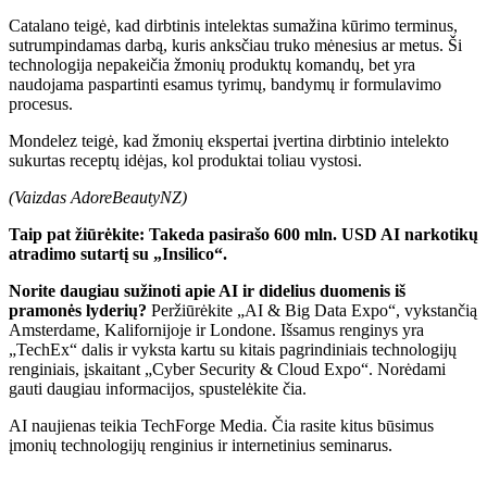
Catalano teigė, kad dirbtinis intelektas sumažina kūrimo terminus,
sutrumpindamas darbą, kuris anksčiau truko mėnesius ar metus. Ši
technologija nepakeičia žmonių produktų komandų, bet yra
naudojama paspartinti esamus tyrimų, bandymų ir formulavimo
procesus.
Mondelez teigė, kad žmonių ekspertai įvertina dirbtinio intelekto
sukurtas receptų idėjas, kol produktai toliau vystosi.
(Vaizdas AdoreBeautyNZ)
Taip pat žiūrėkite: Takeda pasirašo 600 mln. USD AI narkotikų
atradimo sutartį su „Insilico“.
Norite daugiau sužinoti apie AI ir didelius duomenis iš
pramonės lyderių?
Peržiūrėkite „AI & Big Data Expo“, vykstančią
Amsterdame, Kalifornijoje ir Londone. Išsamus renginys yra
„TechEx“ dalis ir vyksta kartu su kitais pagrindiniais technologijų
renginiais, įskaitant „Cyber ​​Security & Cloud Expo“. Norėdami
gauti daugiau informacijos, spustelėkite čia.
AI naujienas teikia TechForge Media. Čia rasite kitus būsimus
įmonių technologijų renginius ir internetinius seminarus.