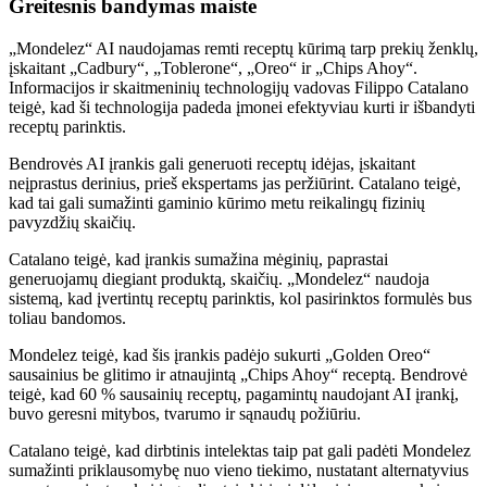
Greitesnis bandymas maiste
„Mondelez“ AI naudojamas remti receptų kūrimą tarp prekių ženklų,
įskaitant „Cadbury“, „Toblerone“, „Oreo“ ir „Chips Ahoy“.
Informacijos ir skaitmeninių technologijų vadovas Filippo Catalano
teigė, kad ši technologija padeda įmonei efektyviau kurti ir išbandyti
receptų parinktis.
Bendrovės AI įrankis gali generuoti receptų idėjas, įskaitant
neįprastus derinius, prieš ekspertams jas peržiūrint. Catalano teigė,
kad tai gali sumažinti gaminio kūrimo metu reikalingų fizinių
pavyzdžių skaičių.
Catalano teigė, kad įrankis sumažina mėginių, paprastai
generuojamų diegiant produktą, skaičių. „Mondelez“ naudoja
sistemą, kad įvertintų receptų parinktis, kol pasirinktos formulės bus
toliau bandomos.
Mondelez teigė, kad šis įrankis padėjo sukurti „Golden Oreo“
sausainius be glitimo ir atnaujintą „Chips Ahoy“ receptą. Bendrovė
teigė, kad 60 % sausainių receptų, pagamintų naudojant AI įrankį,
buvo geresni mitybos, tvarumo ir sąnaudų požiūriu.
Catalano teigė, kad dirbtinis intelektas taip pat gali padėti Mondelez
sumažinti priklausomybę nuo vieno tiekimo, nustatant alternatyvius