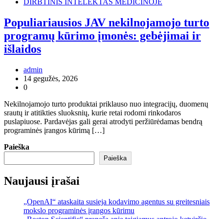
DIRBTINIS INTELEKTAS MEDICINOJE
Populiariausios JAV nekilnojamojo turto
programų kūrimo įmonės: gebėjimai ir
išlaidos
admin
14 gegužės, 2026
0
Nekilnojamojo turto produktai priklauso nuo integracijų, duomenų
srautų ir atitikties sluoksnių, kurie retai rodomi rinkodaros
puslapiuose. Pardavėjas gali gerai atrodyti peržiūrėdamas bendrą
programinės įrangos kūrimą […]
Paieška
Paieška
Naujausi įrašai
„OpenAI“ ataskaita susieja kodavimo agentus su greitesniais
mokslo programinės įrangos kūrimu