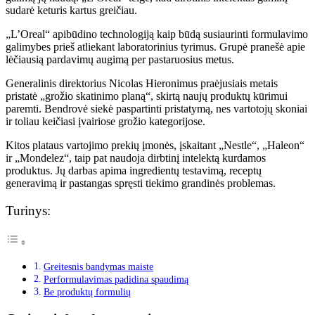
sudarė keturis kartus greičiau.
„L’Oreal“ apibūdino technologiją kaip būdą susiaurinti formulavimo
galimybes prieš atliekant laboratorinius tyrimus. Grupė pranešė apie
lėčiausią pardavimų augimą per pastaruosius metus.
Generalinis direktorius Nicolas Hieronimus praėjusiais metais
pristatė „grožio skatinimo planą“, skirtą naujų produktų kūrimui
paremti. Bendrovė siekė paspartinti pristatymą, nes vartotojų skoniai
ir toliau keičiasi įvairiose grožio kategorijose.
Kitos plataus vartojimo prekių įmonės, įskaitant „Nestle“, „Haleon“
ir „Mondelez“, taip pat naudoja dirbtinį intelektą kurdamos
produktus. Jų darbas apima ingredientų testavimą, receptų
generavimą ir pastangas spręsti tiekimo grandinės problemas.
Turinys:
Greitesnis bandymas maiste
Performulavimas padidina spaudimą
Be produktų formulių