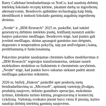
Barry Callebaut bendradarbiauja su NotCo, kad naudotų dirbtinį
intelektą šokolado receptų kūrime, įskaitant darbą su ingredientų
alternatyvomis. Bendrovės apibūdino technologiją kaip būdą
identifikuoti ir imituoti šokolado gaminių augalinių ingredientų
derinius.
„Nestle“ ir „IBM Research“ 2025 m. paskelbė, kad sukūrė
generatyvų dirbtinio intelekto įrankį, leidžiantį nustatyti aukšto
barjero pakavimo medžiagas. Bendrovės teigė, kad įrankis gali
įvertinti medžiagas, skirtas apsaugoti gaminius nuo drėgmės,
deguonies ir temperatūros pokyčių, taip pat atsižvelgiant į kainą,
perdirbamumą ir funkcionalumą.
Pakavimo projekte naudojamas cheminės kalbos modeliavimas ir
„IBM Research“ regresijos transformatorius, siekiant susieti
molekulines struktūras su fizikinėmis ir cheminėmis savybėmis.
„Nestle“ teigė, kad įrankis buvo sukurtas siekiant padėti atrasti
medžiagas pakavimo reikmėms.
2026 m. birželį „Haleon“ paskelbė apie penkerių metų
bendradarbiavimą su „Microsoft“, apimantį vartotojų įžvalgas,
produktų naujoves, tiekimo grandinės operacijas, mokslinius
tyrimus, klinikinio turinio kūrimą, prognozavimą ir komercinį
vykdymą. Vartotojų sveikatos įmonė buvo viena iš įmonių, kurios
naudoja dirbtinį intelektą gaminių naujovėms.