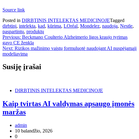
Source link
Posted in
DIRBTINIS INTELEKTAS MEDICINOJE
Tagged
dirbtinį
,
intelektą
,
kad
,
kūrimą
,
LOréal
,
Mondelez
,
naudoja
,
Nestle
,
paspartintų
,
produktų
Navigacija
Previous:
Beckmano Coulterio Alzheimerio ligos kraujo tyrimas
gavo CE ženklą
tarp
Next:
Rizikos mažinimo vaistų formuluotė naudojant AI nuspėjamąjį
įrašų
modeliavimą
Susiję įrašai
DIRBTINIS INTELEKTAS MEDICINOJE
Kaip tvirtas AI valdymas apsaugo įmonės
maržas
admin
10 balandžio, 2026
0