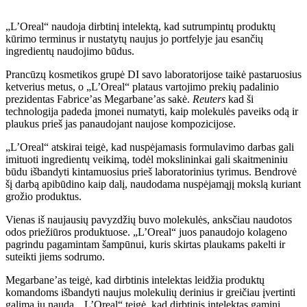
„L’Oreal“ naudoja dirbtinį intelektą, kad sutrumpintų produktų
kūrimo terminus ir nustatytų naujus jo portfelyje jau esančių
ingredientų naudojimo būdus.
Prancūzų kosmetikos grupė DI savo laboratorijose taikė pastaruosius
ketverius metus, o „L’Oreal“ plataus vartojimo prekių padalinio
prezidentas Fabrice’as Megarbane’as sakė.
Reuters
kad ši
technologija padeda įmonei numatyti, kaip molekulės paveiks odą ir
plaukus prieš jas panaudojant naujose kompozicijose.
„L’Oreal“ atskirai teigė, kad nuspėjamasis formulavimo darbas gali
imituoti ingredientų veikimą, todėl mokslininkai gali skaitmeniniu
būdu išbandyti kintamuosius prieš laboratorinius tyrimus. Bendrovė
šį darbą apibūdino kaip dalį, naudodama nuspėjamąjį mokslą kuriant
grožio produktus.
Vienas iš naujausių pavyzdžių buvo molekulės, anksčiau naudotos
odos priežiūros produktuose. „L’Oreal“ juos panaudojo kolageno
pagrindu pagamintam šampūnui, kuris skirtas plaukams pakelti ir
suteikti jiems sodrumo.
Megarbane’as teigė, kad dirbtinis intelektas leidžia produktų
komandoms išbandyti naujus molekulių derinius ir greičiau įvertinti
galimą jų naudą. „L’Oreal“ teigė, kad dirbtinis intelektas gaminį