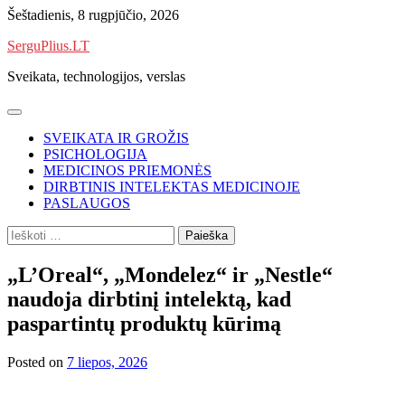
Skip
Šeštadienis, 8 rugpjūčio, 2026
to
SerguPlius.LT
content
Sveikata, technologijos, verslas
SVEIKATA IR GROŽIS
PSICHOLOGIJA
MEDICINOS PRIEMONĖS
DIRBTINIS INTELEKTAS MEDICINOJE
PASLAUGOS
Ieškoti:
„L’Oreal“, „Mondelez“ ir „Nestle“
naudoja dirbtinį intelektą, kad
paspartintų produktų kūrimą
Posted on
7 liepos, 2026