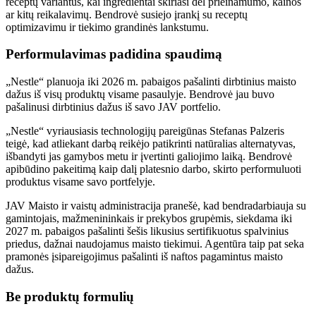
receptų variantus, kai ingredientai skiriasi dėl prieinamumo, kainos
ar kitų reikalavimų. Bendrovė susiejo įrankį su receptų
optimizavimu ir tiekimo grandinės lankstumu.
Performulavimas padidina spaudimą
„Nestle“ planuoja iki 2026 m. pabaigos pašalinti dirbtinius maisto
dažus iš visų produktų visame pasaulyje. Bendrovė jau buvo
pašalinusi dirbtinius dažus iš savo JAV portfelio.
„Nestle“ vyriausiasis technologijų pareigūnas Stefanas Palzeris
teigė, kad atliekant darbą reikėjo patikrinti natūralias alternatyvas,
išbandyti jas gamybos metu ir įvertinti galiojimo laiką. Bendrovė
apibūdino pakeitimą kaip dalį platesnio darbo, skirto performuluoti
produktus visame savo portfelyje.
JAV Maisto ir vaistų administracija pranešė, kad bendradarbiauja su
gamintojais, mažmenininkais ir prekybos grupėmis, siekdama iki
2027 m. pabaigos pašalinti šešis likusius sertifikuotus spalvinius
priedus, dažnai naudojamus maisto tiekimui. Agentūra taip pat seka
pramonės įsipareigojimus pašalinti iš naftos pagamintus maisto
dažus.
Be produktų formulių