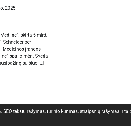
jo, 2025
edline“, skirta 5 mlrd.
T. Schneider per
. Medicinos įrangos
ine“ spalio mėn. Sveria
 susipažinę su šiuo […]
tekstų rašymas, turinio kūrimas, straipsnių rašymas ir tal