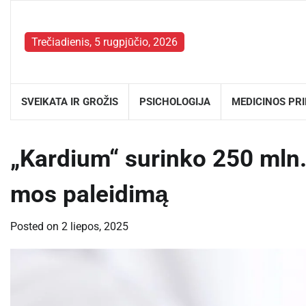
Skip
to
content
Trečiadienis, 5 rugpjūčio, 2026
SVEIKATA IR GROŽIS
PSICHOLOGIJA
MEDICINOS PR
„Kardium“ surinko 250 mln.
mos paleidimą
Posted on
2 liepos, 2025