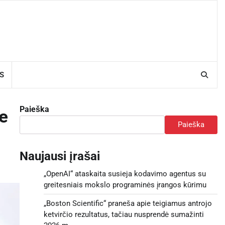
S
Paieška
e
Paieška
Naujausi įrašai
„OpenAI“ ataskaita susieja kodavimo agentus su
greitesniais mokslo programinės įrangos kūrimu
„Boston Scientific“ praneša apie teigiamus antrojo
ketvirčio rezultatus, tačiau nusprendė sumažinti