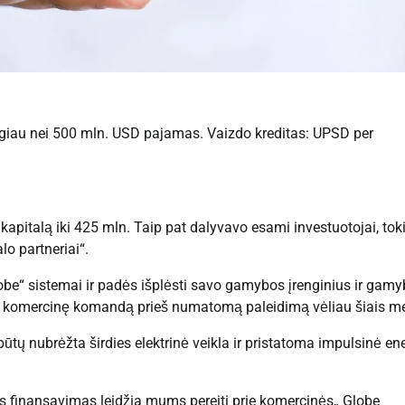
ugiau nei 500 mln. USD pajamas. Vaizdo kreditas: UPSD per
pitalą iki 425 mln. Taip pat dalyvavo esami investuotojai, tok
o partneriai“.
obe“ sistemai ir padės išplėsti savo gamybos įrenginius ir gam
 ir komercinę komandą prieš numatomą paleidimą vėliau šiais me
ūtų nubrėžta širdies elektrinė veikla ir pristatoma impulsinė ene
is finansavimas leidžia mums pereiti prie komercinės„ Globe