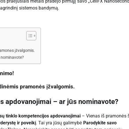
rios praėjusiais metais pradėjo pirmąjį savo „CellFX Nanosecon
 pagrindinį sistemos bandymą.
ramonės įžvalgomis.
ūs nominavote?
inimo!
ndinėmis pramonės įžvalgomis.
os apdovanojimai – ar jūs nominavote?
isų tinklo kompetencijos apdovanojimai
– Vienas iš pramonės 
derystę ir poveikį
. Tai yra jūsų galimybė
Parodykite savo