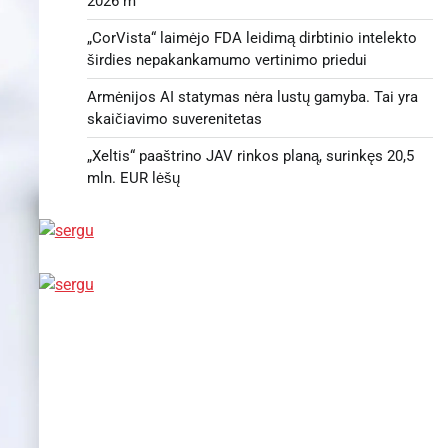
2026 m
„CorVista“ laimėjo FDA leidimą dirbtinio intelekto
širdies nepakankamumo vertinimo priedui
Armėnijos AI statymas nėra lustų gamyba. Tai yra
skaičiavimo suverenitetas
„Xeltis“ paaštrino JAV rinkos planą, surinkęs 20,5
mln. EUR lėšų