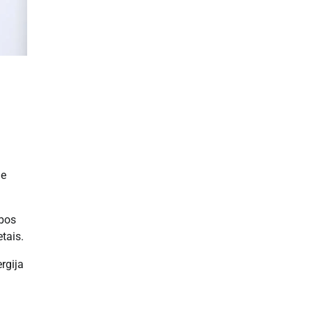
ie
ybos
tais.
rgija