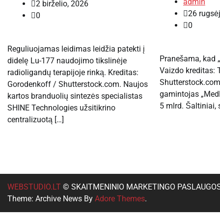
admin
2 birželio, 2026
26 rugsė
0
0
Reguliuojamas leidimas leidžia patekti į
Pranešama, kad „M
didelę Lu-177 naudojimo tikslinėje
Vaizdo kreditas: 
radioligandų terapijoje rinką. Kreditas:
Shutterstock.com
Gorodenkoff / Shutterstock.com. Naujos
gamintojas „Medl
kartos branduolių sintezės specialistas
5 mlrd. Šaltiniai,
SHINE Technologies užsitikrino
centralizuotą […]
WEBSTUDIO.LT
© SKAITMENINIO MARKETINGO PASLAUGOS. SEO 
Theme: Archive News By
Adore Themes
.