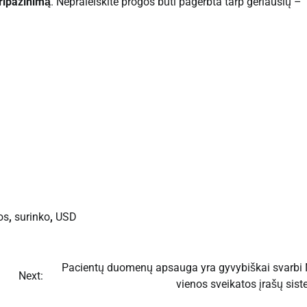
pripažinimą
. Nepraleiskite progos būti pagerbta tarp geriausių –
os
,
surinko
,
USD
Pacientų duomenų apsauga yra gyvybiškai svarbi
Next:
vienos sveikatos įrašų sis