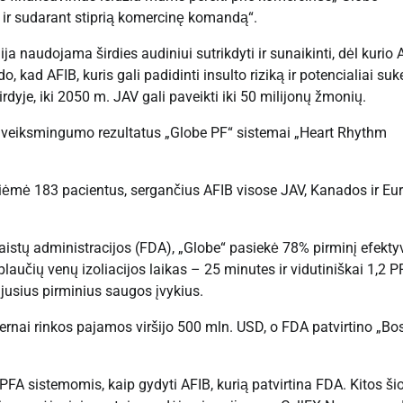
r sudarant stiprią komercinę komandą“.
ja naudojama širdies audiniui sutrikdyti ir sunaikinti, dėl kurio 
, kad AFIB, kuris gali padidinti insulto riziką ir potencialiai suke
yje, iki 2050 m. JAV gali paveikti iki 50 milijonų žmonių.
 veiksmingumo rezultatus „Globe PF“ sistemai „Heart Rhythm
ėmė 183 pacientus, sergančius AFIB visose JAV, Kanados ir Eu
 vaistų administracijos (FDA), „Globe“ pasiekė 78% pirminį efek
učių venų izoliacijos laikas – 25 minutes ir vidutiniškai 1,2 P
jusius pirminius saugos įvykius.
pernai rinkos pajamos viršijo 500 mln. USD, o FDA patvirtino „Bo
 PFA sistemomis, kaip gydyti AFIB, kurią patvirtina FDA. Kitos ši