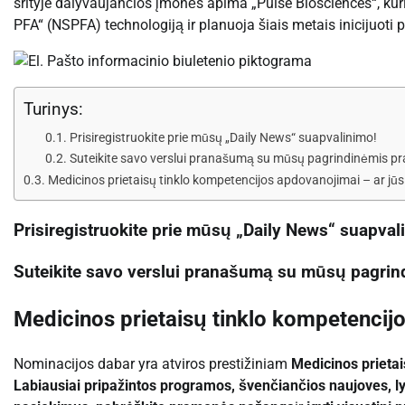
srityje dalyvaujančios įmonės apima „Pulse Biosciences“, ku
PFA“ (NSPFA) technologiją ir planuoja šiais metais inicijuoti
Turinys:
Prisiregistruokite prie mūsų „Daily News“ suapvalinimo!
Suteikite savo verslui pranašumą su mūsų pagrindinėmis p
Medicinos prietaisų tinklo kompetencijos apdovanojimai – ar j
Prisiregistruokite prie mūsų „Daily News“ suapval
Suteikite savo verslui pranašumą su mūsų pagri
Medicinos prietaisų tinklo kompetencij
Nominacijos dabar yra atviros prestižiniam
Medicinos prieta
Labiausiai pripažintos programos, švenčiančios naujoves, ly