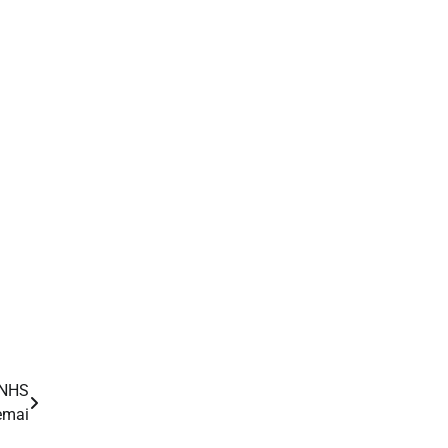
 NHS
temai