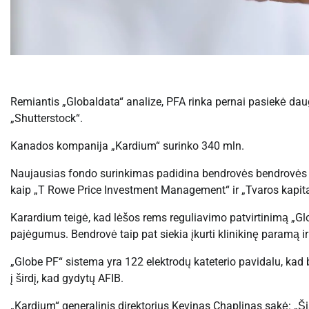
Remiantis „Globaldata“ analize, PFA rinka pernai pasiekė da
„Shutterstock“.
Kanados kompanija „Kardium“ surinko 340 mln.
Naujausias fondo surinkimas padidina bendrovės bendrovės ka
kaip „T Rowe Price Investment Management“ ir „Tvaros kapital
Karardium teigė, kad lėšos rems reguliavimo patvirtinimą „Gl
pajėgumus. Bendrovė taip pat siekia įkurti klinikinę paramą
„Globe PF“ sistema yra 122 elektrodų kateterio pavidalu, kad b
į širdį, kad gydytų AFIB.
„Kardium“ generalinis direktorius Kevinas Chaplinas sakė: „Š