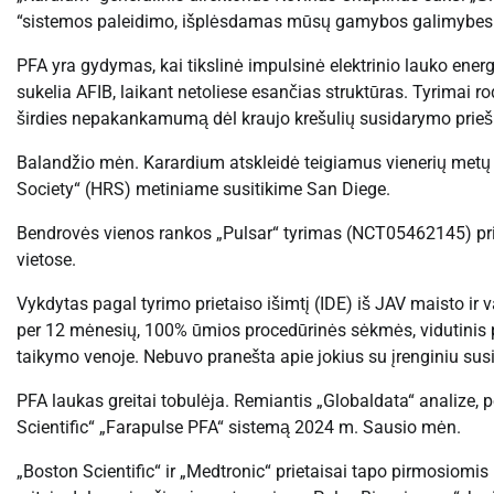
“sistemos paleidimo, išplėsdamas mūsų gamybos galimybes i
PFA yra gydymas, kai tikslinė impulsinė elektrinio lauko energi
sukelia AFIB, laikant netoliese esančias struktūras. Tyrimai rodo
širdies nepakankamumą dėl kraujo krešulių susidarymo priešird
Balandžio mėn. Karardium atskleidė teigiamus vienerių metų
Society“ (HRS) metiniame susitikime San Diege.
Bendrovės vienos rankos „Pulsar“ tyrimas (NCT05462145) pri
vietose.
Vykdytas pagal tyrimo prietaiso išimtį (IDE) iš JAV maisto ir
per 12 mėnesių, 100% ūmios procedūrinės sėkmės, vidutinis pla
taikymo venoje. Nebuvo pranešta apie jokius su įrenginiu susi
PFA laukas greitai tobulėja. Remiantis „Globaldata“ analize, 
Scientific“ „Farapulse PFA“ sistemą 2024 m. Sausio mėn.
„Boston Scientific“ ir „Medtronic“ prietaisai tapo pirmosiomis