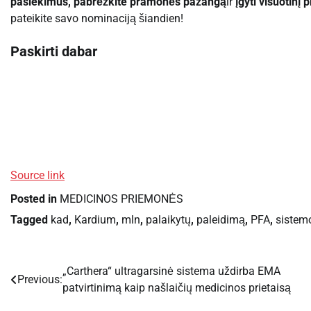
pasiekimus, pabrėžkite pramonės pažangą
ir
įgyti visuotinį 
pateikite savo nominaciją šiandien!
Paskirti dabar
Source link
Posted in
MEDICINOS PRIEMONĖS
Tagged
kad
,
Kardium
,
mln
,
palaikytų
,
paleidimą
,
PFA
,
sistem
„Carthera“ ultragarsinė sistema uždirba EMA
Navigacija
Previous:
patvirtinimą kaip našlaičių medicinos prietaisą
tarp