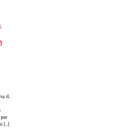
S
n
na iš
w
s
 per
o […]