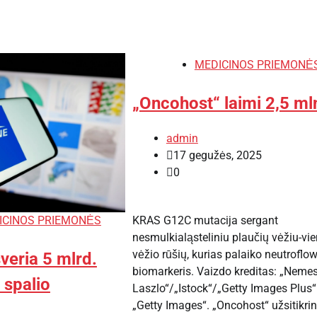
MEDICINOS PRIEMONĖ
„Oncohost“ laimi 2,5 ml
admin
17 gegužės, 2025
0
KRAS G12C mutacija sergant
ICINOS PRIEMONĖS
nesmulkialąsteliniu plaučių vėžiu-vie
vėžio rūšių, kurias palaiko neutroflo
veria 5 mlrd.
biomarkeris. Vaizdo kreditas: „Neme
 spalio
Laszlo“/„Istock“/„Getty Images Plus“
„Getty Images“. „Oncohost“ užsitikrin