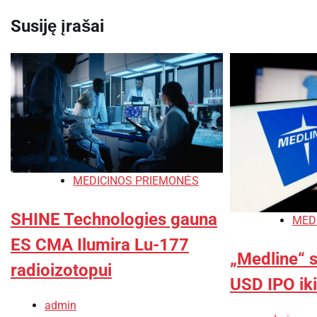
įrašų
Susiję įrašai
MEDICINOS PRIEMONĖS
SHINE Technologies gauna
MED
ES CMA Ilumira Lu-177
„Medline“ s
radioizotopui
USD IPO iki
admin