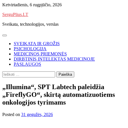
Skip
Ketvirtadienis, 6 rugpjūčio, 2026
to
SerguPlius.LT
content
Sveikata, technologijos, verslas
SVEIKATA IR GROŽIS
PSICHOLOGIJA
MEDICINOS PRIEMONĖS
DIRBTINIS INTELEKTAS MEDICINOJE
PASLAUGOS
Ieškoti:
„Illumina“, SPT Labtech paleidžia
„FireflyGO“, skirtą automatizuotiems
onkologijos tyrimams
Posted on
31 gegužės, 2026