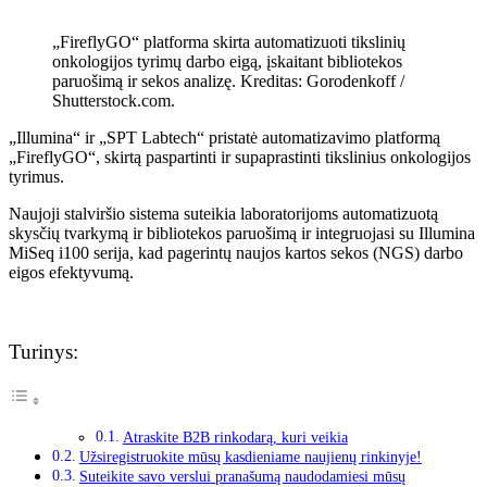
„FireflyGO“ platforma skirta automatizuoti tikslinių
onkologijos tyrimų darbo eigą, įskaitant bibliotekos
paruošimą ir sekos analizę. Kreditas: Gorodenkoff /
Shutterstock.com.
„Illumina“ ir „SPT Labtech“ pristatė automatizavimo platformą
„FireflyGO“, skirtą paspartinti ir supaprastinti tikslinius onkologijos
tyrimus.
Naujoji stalviršio sistema suteikia laboratorijoms automatizuotą
skysčių tvarkymą ir bibliotekos paruošimą ir integruojasi su Illumina
MiSeq i100 serija, kad pagerintų naujos kartos sekos (NGS) darbo
eigos efektyvumą.
Turinys:
Atraskite B2B rinkodarą, kuri veikia
Užsiregistruokite mūsų kasdieniame naujienų rinkinyje!
Suteikite savo verslui pranašumą naudodamiesi mūsų