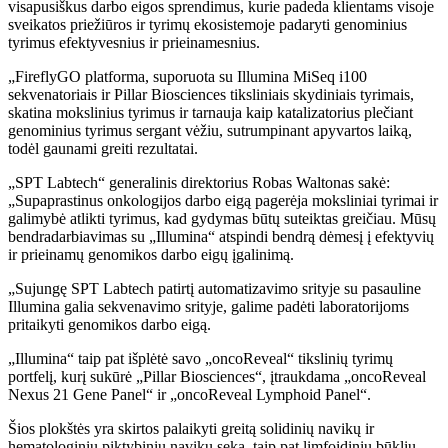
visapusiškus darbo eigos sprendimus, kurie padeda klientams visoje
sveikatos priežiūros ir tyrimų ekosistemoje padaryti genominius
tyrimus efektyvesnius ir prieinamesnius.
„FireflyGO platforma, suporuota su Illumina MiSeq i100
sekvenatoriais ir Pillar Biosciences tiksliniais skydiniais tyrimais,
skatina mokslinius tyrimus ir tarnauja kaip katalizatorius plečiant
genominius tyrimus sergant vėžiu, sutrumpinant apyvartos laiką,
todėl gaunami greiti rezultatai.
„SPT Labtech“ generalinis direktorius Robas Waltonas sakė:
„Supaprastinus onkologijos darbo eigą pagerėja moksliniai tyrimai ir
galimybė atlikti tyrimus, kad gydymas būtų suteiktas greičiau. Mūsų
bendradarbiavimas su „Illumina“ atspindi bendrą dėmesį į efektyvių
ir prieinamų genomikos darbo eigų įgalinimą.
„Sujungę SPT Labtech patirtį automatizavimo srityje su pasauline
Illumina galia sekvenavimo srityje, galime padėti laboratorijoms
pritaikyti genomikos darbo eigą.
„Illumina“ taip pat išplėtė savo „oncoReveal“ tikslinių tyrimų
portfelį, kurį sukūrė „Pillar Biosciences“, įtraukdama „oncoReveal
Nexus 21 Gene Panel“ ir „oncoReveal Lymphoid Panel“.
Šios plokštės yra skirtos palaikyti greitą solidinių navikų ir
hematologinių piktybinių navikų seką, taip pat limfoidinių būklių