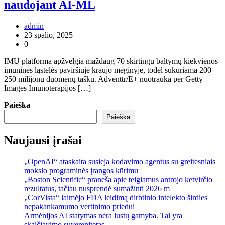
naudojant AI-ML
admin
23 spalio, 2025
0
IMU platforma apžvelgia maždaug 70 skirtingų baltymų kiekvienos
imuninės ląstelės paviršiuje kraujo mėginyje, todėl sukuriama 200–
250 milijonų duomenų taškų. Adventtr/E+ nuotrauka per Getty
Images Imunoterapijos […]
Paieška
Paieška
Naujausi įrašai
„OpenAI“ ataskaita susieja kodavimo agentus su greitesniais
mokslo programinės įrangos kūrimu
„Boston Scientific“ praneša apie teigiamus antrojo ketvirčio
rezultatus, tačiau nusprendė sumažinti 2026 m
„CorVista“ laimėjo FDA leidimą dirbtinio intelekto širdies
nepakankamumo vertinimo priedui
Armėnijos AI statymas nėra lustų gamyba. Tai yra
skaičiavimo suverenitetas