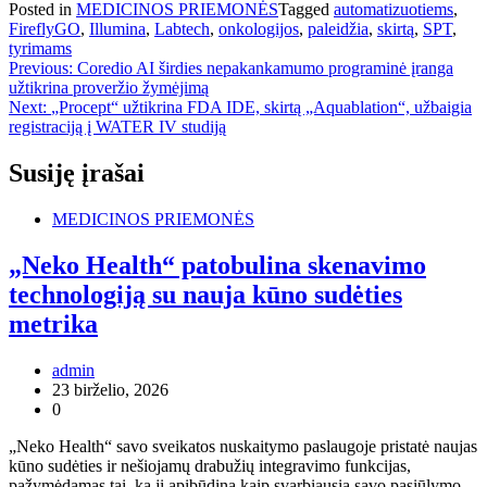
Posted in
MEDICINOS PRIEMONĖS
Tagged
automatizuotiems
,
FireflyGO
,
Illumina
,
Labtech
,
onkologijos
,
paleidžia
,
skirtą
,
SPT
,
tyrimams
Navigacija
Previous:
Coredio AI širdies nepakankamumo programinė įranga
užtikrina proveržio žymėjimą
tarp
Next:
„Procept“ užtikrina FDA IDE, skirtą „Aquablation“, užbaigia
įrašų
registraciją į WATER IV studiją
Susiję įrašai
MEDICINOS PRIEMONĖS
„Neko Health“ patobulina skenavimo
technologiją su nauja kūno sudėties
metrika
admin
23 birželio, 2026
0
„Neko Health“ savo sveikatos nuskaitymo paslaugoje pristatė naujas
kūno sudėties ir nešiojamų drabužių integravimo funkcijas,
pažymėdamas tai, ką ji apibūdina kaip svarbiausią savo pasiūlymo