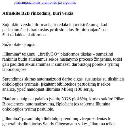
pirmaujančiomis pramonės įžvalgomis.
Atraskite B2B rinkodarą, kuri veikia
Sujunkite verslo informaciją ir redakcinį meistriškumą, kad
pasiektumėte įsitraukusius profesionalus 36 pirmaujančiose
žiniasklaidos platformose.
Sužinokite daugiau
„Illumina“ teigimu, „fireflyGO“ platformos tikslas – sumažinti
rankiniu būdu atliekamus sekos nustatymo proceso žingsnius, todėl
gali padidėti atkuriamumas ir sumažėti darbuotojų poreikis tyrimų
laboratorijose.
Sprendimas skirtas automatizuoti darbo eigas, susijusias su tiksliniais
onkologijos tyrimais, įskaitant bibliotekos paruošimą ir sekos
analizę, ypač naudojant Illumina MiSeq i100 seriją.
Platforma taip pat palaiko įvairių NGS plokščių, kurias sukūrė Pillar
Biosciences, automatizavimą, išplečiant jos taikymą Illumina
onkologijos tyrimų pasiūloje.
„Illumina“ pasaulinių klinikinių sprendimų viceprezidentas ir
generalinis direktorius Sandy Ottensmann sakė: „Illumina teikia