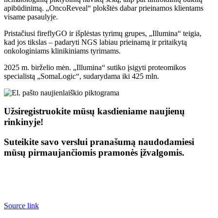
apibūdinimą. „OncoReveal“ plokštės dabar prieinamos klientams
visame pasaulyje.
Pristačiusi fireflyGO ir išplėstas tyrimų grupes, „Illumina“ teigia,
kad jos tikslas – padaryti NGS labiau prieinamą ir pritaikytą
onkologiniams klinikiniams tyrimams.
2025 m. birželio mėn. „Illumina“ sutiko įsigyti proteomikos
specialistą „SomaLogic“, sudarydama iki 425 mln.
Užsiregistruokite mūsų kasdieniame naujienų
rinkinyje!
Suteikite savo verslui pranašumą naudodamiesi
mūsų pirmaujančiomis pramonės įžvalgomis.
Source link