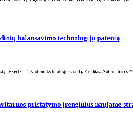
inių balansavimo technologijų patentą
grįstą „ExectEch“ Niutono technologijos raidą. Kreditas: Autorių teisė
vitarnos pristatymo įrenginius naujame str