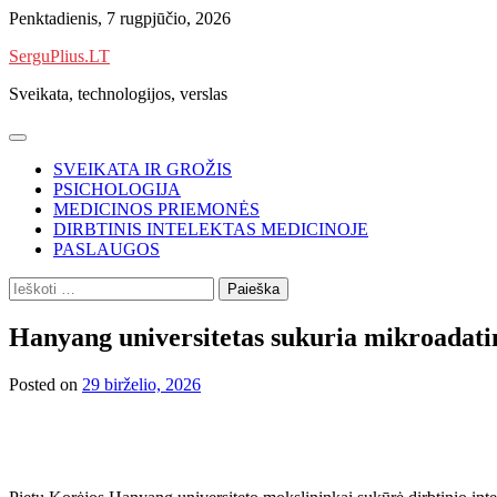
Skip
Penktadienis, 7 rugpjūčio, 2026
to
SerguPlius.LT
content
Sveikata, technologijos, verslas
SVEIKATA IR GROŽIS
PSICHOLOGIJA
MEDICINOS PRIEMONĖS
DIRBTINIS INTELEKTAS MEDICINOJE
PASLAUGOS
Ieškoti:
Hanyang universitetas sukuria mikroadatin
Posted on
29 birželio, 2026