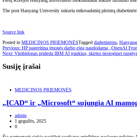
Pietų Korėjos Hanyang universiteto mokslininkai sukūrė dirbtinio intel
The post Hanyang University sukuria mikroadatinį pleistrą diabetinėm
Source link
Posted in
MEDICINOS PRIEMONĖS
Tagged
diabetinėms
,
Hanyang
Navigacija
Previous:
HP pagreitina įmonės darbo eigą naudodama „OpenAI Front
Next:
Vimbldonas prideda IBM AI įrankius, skirtus tiesioginei rungtyni
tarp
įrašų
Susiję įrašai
MEDICINOS PRIEMONĖS
„ICAD“ ir „Microsoft“ sujungia AI mamog
admin
1 gegužės, 2025
0
Šia partnerystė siekia pasiūlyti sveikatos priežiūros paslaugų teikėju