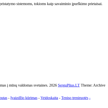
pristatymo sistemoms, tokioms kaip savaiminio įpurškimo prietaisai.
s į mūsų valdomas svetaines. 2026
SerguPlius.LT
Theme: Archive
butas
-
Įvaizdžio kūrimas
-
Veidoskaita
-
Teniso treniruotės
-