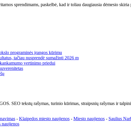
tarnos sprendimams, paskelbė, kad ir toliau daugiausia dėmesio skiria 
mokslo programinės įrangos kūrimu
zultatus, tačiau nusprendė sumažinti 2026 m
pakankamumo vertinimo priedui
suverenitetas
ėšų
kstų rašymas, turinio kūrimas, straipsnių rašymas ir talpinima
enavimas
-
Klaipedos miesto naujienos
-
Miesto naujienos
-
Saulius Nar
 naujienos