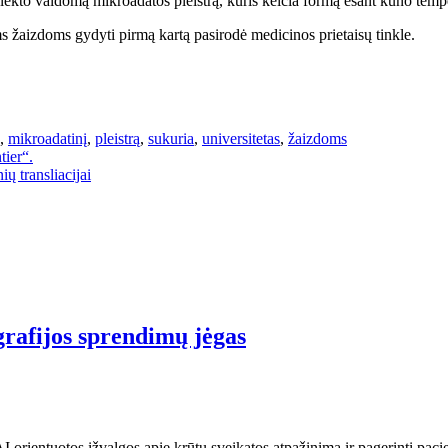
ekto valdomą mikroadatos pleistrą, kuris keičia formą esant kūno temper
s žaizdoms gydyti pirmą kartą pasirodė medicinos prietaisų tinkle.
,
mikroadatinį
,
pleistrą
,
sukuria
,
universitetas
,
žaizdoms
ier“.
ų transliacijai
rafijos sprendimų jėgas
s AI orientuotos įžvalgos apie krūtų sveikatos atpažinimą ir pagerinti p