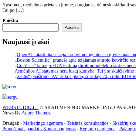
Ypsomed, medicinos prietaisų įmonė, daugiausia dėmesio skirianti savi
Tai po […]
Paieška
Paieška
Naujausi įrašai
„OpenAI“ ataskaita susieja kodavimo agentus su greitesniais 
„Boston Scientific“ praneša apie teigiamus antrojo ketvirčio re
„CorVista“ laimėjo FDA leidimą dirbtinio intelekto širdies ne
Armėnijos AI statymas nėra lustų gamyba. Tai yra skaičiavimo 
„Xeltis“ paaštrino JAV rinkos planą, surinkęs 20,5 mln. EUR l
WEBSTUDIO.LT
© SKAITMENINIO MARKETINGO PASLAUGOS. SEO te
News By
Adore Themes
.
Draugai: -
Marketingo agentūra
-
Teisinės konsultacijos
-
Skaidrių sk
Pranešimai spaudai -
Kauno naujienos
-
Regionų naujienos
-
Palangos