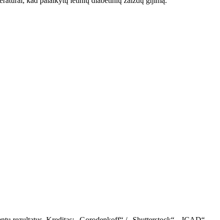
atūrai, kad palaikytų lėtinių diabetinių žaizdų gijimą.
acientų rezultatus. Kreditas: „Gorodenkoff“ / „Shutterstock“. „ICAD“