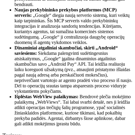
bendrauti.
Naujas prekybininko prekybos platformos (MCP)
serveris:
„Google“ diegia naują serverio sistemą, kuri veiktų
kaip tarpininkas. Šis MCP serveris valdo prekybininkų
integracijas ir analizuoja sandorių tendencijas. Kūrėjams,
kuriantys agentus, tai sumažina komercinės sistemos
sudėtingumą. „Google“ ji centralizuoja daugybę operacijų
duomenų iš agentų vykdomos veiklos.
Dinaminiai atgaliniai skambučiai, skirti „Android“
saviesiems:
Siekdama palengvinti sudėtingesnius
atsiskaitymus, „Google“ įgalina dinaminius atgalinius
skambučius savo „Android Pay“ API. Tai leidžia realiuoju
laiku koreguoti užsakymą (pvz., atnaujinti pristatymo išlaidas
pagal naują adresą arba perskaičiuoti mokesčius),
nepriverčiant vartotojo ar agento pradėti viso proceso iš naujo.
Dėl to operacijų srautas tampa atsparesnis proceso viduryje
vykstantiems pokyčiams.
Išplėstas WebView palaikymas:
Bendrovė plečia mokėjimo
palaikymą „WebViews“. Tai labai svarbi detalė, nes ji leidžia
atlikti operacijas trečiųjų šalių programose, ypač socialinės
žiniasklaidos platformose, kuriose tikimasi, kad pokalbių
prekyba padidės. Agentai, dirbantys šiose aplinkose, dabar
gali atlikti mokėjimus įprastu būdu.