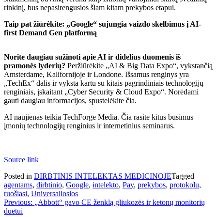
rinkinį, bus nepasirengusios šiam kitam prekybos etapui.
Taip pat žiūrėkite:
„Google“ sujungia vaizdo skelbimus į AI-
first Demand Gen platformą
Norite daugiau sužinoti apie AI ir didelius duomenis iš
pramonės lyderių?
Peržiūrėkite „AI & Big Data Expo“, vykstančią
Amsterdame, Kalifornijoje ir Londone. Išsamus renginys yra
„TechEx“ dalis ir vyksta kartu su kitais pagrindiniais technologijų
renginiais, įskaitant „Cyber ​​Security & Cloud Expo“. Norėdami
gauti daugiau informacijos, spustelėkite čia.
AI naujienas teikia TechForge Media. Čia rasite kitus būsimus
įmonių technologijų renginius ir internetinius seminarus.
Source link
Posted in
DIRBTINIS INTELEKTAS MEDICINOJE
Tagged
agentams
,
dirbtinio
,
Google
,
intelekto
,
Pay
,
prekybos
,
protokolu
,
ruošiasi
,
Universaliosios
Navigacija
Previous:
„Abbott“ gavo CE ženklą gliukozės ir ketonų monitorių
duetui