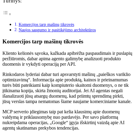
Turinys:
Komercijos tarp mašinų tikrovės
Naujos saugumo ir pasitikėjimo architektūros
Komercijos tarp mašinų tikrovės
Kliento kelionės sąvoka, kažkada apibrėžta paspaudimais ir puslapių
peržiūromis, dabar apima agento galimybę analizuoti produkto
duomenis ir vykdyti operaciją per API.
Rinkodaros lyderiai dabar turi apsvarstyti mašinų „paieškos variklio
optimizavimą“. Informacija apie produktą, kainos ir prieinamumas
turės būti pateikiami kaip kompiuterio skaitomi duomenys, o ne tik
įtikinama kopija, skirta žmonių auditorijai. Jei AI agentas negali
išanalizuoti jūsų atsargų duomenų, kad priimtų sprendimą pirkti,
jūsų verslas tampa nematomas šiame naujame komerciniame kanale.
MCP serverio įdiegimas taip pat kelia klausimų apie duomenų
valdymą ir priklausomybę nuo pardavėjo. Per savo platformą
nukreipdama operacijas, „Google“ įgyja išskirtinį vaizdą apie AI
agentų skatinamas prekybos tendencijas.