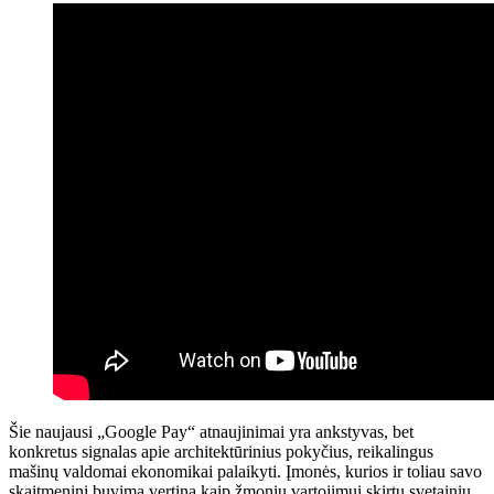
Šie naujausi „Google Pay“ atnaujinimai yra ankstyvas, bet
konkretus signalas apie architektūrinius pokyčius, reikalingus
mašinų valdomai ekonomikai palaikyti. Įmonės, kurios ir toliau savo
skaitmeninį buvimą vertina kaip žmonių vartojimui skirtų svetainių