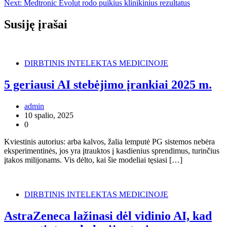
tarp
Next:
Medtronic Evolut rodo puikius klinikinius rezultatus
įrašų
Susiję įrašai
DIRBTINIS INTELEKTAS MEDICINOJE
5 geriausi AI stebėjimo įrankiai 2025 m.
admin
10 spalio, 2025
0
Kviestinis autorius: arba kalvos, žalia lemputė PG sistemos nebėra
eksperimentinės, jos yra įtrauktos į kasdienius sprendimus, turinčius
įtakos milijonams. Vis dėlto, kai šie modeliai tęsiasi […]
DIRBTINIS INTELEKTAS MEDICINOJE
AstraZeneca lažinasi dėl vidinio AI, kad