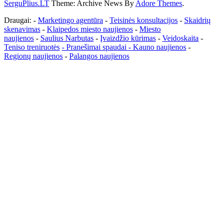
SerguPlius.LT
Theme: Archive News By
Adore Themes
.
Draugai: -
Marketingo agentūra
-
Teisinės konsultacijos
-
Skaidrių
skenavimas
-
Klaipedos miesto naujienos
-
Miesto
naujienos
-
Saulius Narbutas
-
Įvaizdžio kūrimas
-
Veidoskaita
-
Teniso treniruotės
- Pranešimai spaudai -
Kauno naujienos
-
Regionų naujienos
-
Palangos naujienos