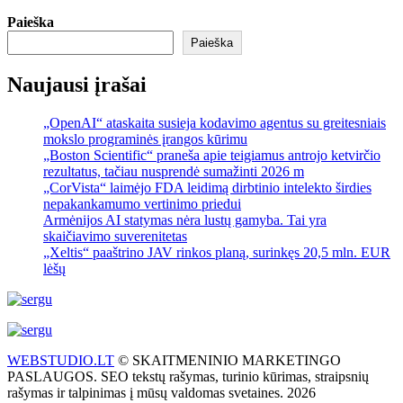
Paieška
Paieška
Naujausi įrašai
„OpenAI“ ataskaita susieja kodavimo agentus su greitesniais
mokslo programinės įrangos kūrimu
„Boston Scientific“ praneša apie teigiamus antrojo ketvirčio
rezultatus, tačiau nusprendė sumažinti 2026 m
„CorVista“ laimėjo FDA leidimą dirbtinio intelekto širdies
nepakankamumo vertinimo priedui
Armėnijos AI statymas nėra lustų gamyba. Tai yra
skaičiavimo suverenitetas
„Xeltis“ paaštrino JAV rinkos planą, surinkęs 20,5 mln. EUR
lėšų
WEBSTUDIO.LT
© SKAITMENINIO MARKETINGO
PASLAUGOS. SEO tekstų rašymas, turinio kūrimas, straipsnių
rašymas ir talpinimas į mūsų valdomas svetaines. 2026