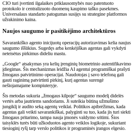
CIO turi įvertinti ilgalaikes priklausomybės nuo patentuoto
protokolo ir centralizuoto duomenų kaupimo taško pasekmes.
Universalaus standarto patogumas susijęs su strategine platformos
užrakinimo kaina.
Naujos saugumo ir pasitikėjimo architektūros
Savarankiško agento inicijuotų operacijų autorizavimas kelia naujus
saugumo iššūkius. Sugedęs arba kenkėjiškas agentas gali vykdyti
neteisėtus pirkimus dideliu mastu.
„Google“ atsakymas yra kelių įrenginių biometrinio autentifikavimo
įdiegimas. Šis mechanizmas leidžia AI agentui programiškai prašyti
žmogaus patvirtinimo operacijai. Naudotojas į savo telefoną gali
gauti raginimą patvirtinti pirkinį, kurį agentas surengė
nešiojamajame kompiuteryje.
Šis metodas sukuria „žmogaus kilpoje“ saugumo modelį didelės
vertės arba jautriems sandoriams. Ji suteikia būtiną užmušimo
jungiklį ir audito seką agentų veiklai. Politikos apibrėžimas, kada
agentas gali veikti savarankiškai, palyginti su tuo, kada jis turi siekti
žmogaus pritarimo, tampa nauja įmonės valdymo sritimi. Šios
taisyklės turės būti užkoduotos agento veiklos logikoje, sukuriant
tiesioginį ryšį tarp verslo politikos ir programinės įrangos elgesio.