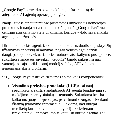
„Google Pay“ pertvarko savo mokėjimų infrastruktūrą dėl
artėjančios AI agentų operacijų bangos.
Naujausiuose atnaujinimuose pristatomas universalus komercijos
protokolas ir nauja serverio architektūra, todėl „Google Pay“ yra
centrinė atsiskaitymo vieta pirkimams, kuriuos vykdo savarankiški
agentai, o ne žmonės.
Dirbtinio intelekto agentai, skirti atlikti tokias užduotis kaip skrydžių
užsakymas ar prekių užsakymas, negali veiksmingai naršyti
daugiapakopiuose, vizualiai orientuotuose atsiskaitymo puslapiuose,
sukurtuose žmogaus sąveikai. „Google“ bando pakeisti šį nuo
vartotojo sąsajos priklausantį modelį stabilia, API valdoma
įrenginiams skirta programa.
Šis „Google Pay“ restruktūrizavimas apima kelis komponentus:
Visuotinis prekybos protokolas (UCP):
Tai nauja
specifikacija, skirta standartizuoti AI agentų bendravimą su
mokėjimo ir prekybininkų sistemomis. Sukuriama bendra
kalba inicijuojant operacijas, patvirtinant atsargas ir tvarkant
išsamią įvykdymo informaciją. Siekiama, kad kūrėjai
nereikėtų kurti individualių integracijų kiekvienam
prekybininkui ar mokėjimo teikėjui, su kuriuo agentas gali