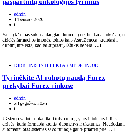
paspartintų onkologijos tyrimus
admin
14 sausio, 2026
0
Vaistų kūrimas sukuria daugiau duomenų nei bet kada anksčiau, o
didelės farmacijos įmonės, tokios kaip AstraZeneca, kreipiasi į
dirbtinį intelektą, kad tai suprastų. Iššūkis nebėra […]
DIRBTINIS INTELEKTAS MEDICINOJE
Tyrinėkite AI robotų naudą Forex
prekybai Forex rinkose
admin
28 gegužės, 2026
0
Užsienio valiutų rinka tikrai tolsta nuo grynos intuicijos ir link
erdvės, kurią formuoja greitis, duomenys ir tikslumas. Naudodami
automatizuotas sistemas savo rutinoje galite priartėti prie […]