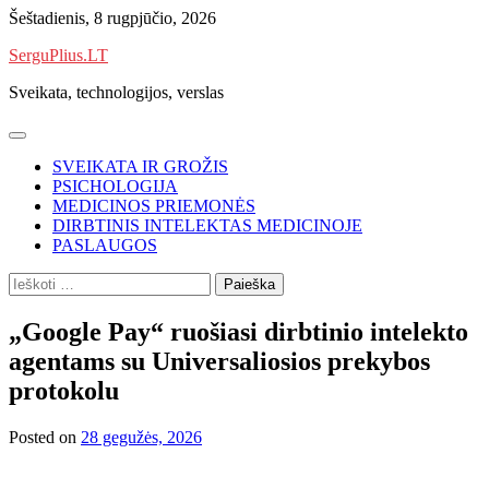
Skip
Šeštadienis, 8 rugpjūčio, 2026
to
SerguPlius.LT
content
Sveikata, technologijos, verslas
SVEIKATA IR GROŽIS
PSICHOLOGIJA
MEDICINOS PRIEMONĖS
DIRBTINIS INTELEKTAS MEDICINOJE
PASLAUGOS
Ieškoti:
„Google Pay“ ruošiasi dirbtinio intelekto
agentams su Universaliosios prekybos
protokolu
Posted on
28 gegužės, 2026