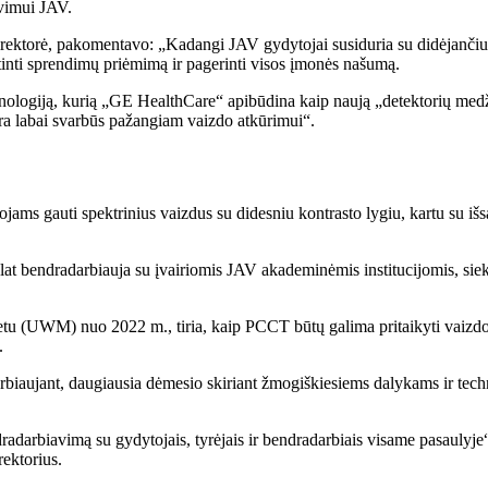
avimui JAV.
ktorė, pakomentavo: „Kadangi JAV gydytojai susiduria su didėjančiu a
astinti sprendimų priėmimą ir pagerinti visos įmonės našumą.
hnologiją, kurią „GE HealthCare“ apibūdina kaip naują „detektorių medži
 yra labai svarbūs pažangiam vaizdo atkūrimui“.
ams gauti spektrinius vaizdus su didesniu kontrasto lygiu, kartu su išs
endradarbiauja su įvairiomis JAV akademinėmis institucijomis, siekda
u (UWM) nuo 2022 m., tiria, kaip PCCT būtų galima pritaikyti vaizdo
.
darbiaujant, daugiausia dėmesio skiriant žmogiškiesiems dalykams ir t
dradarbiavimą su gydytojais, tyrėjais ir bendradarbiais visame pasauly
rektorius.