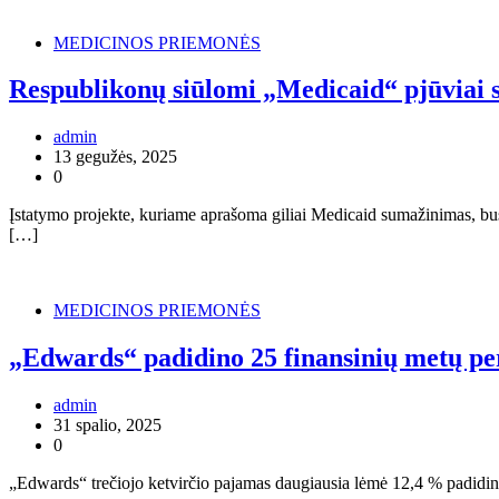
MEDICINOS PRIEMONĖS
Respublikonų siūlomi „Medicaid“ pjūviai 
admin
13 gegužės, 2025
0
Įstatymo projekte, kuriame aprašoma giliai Medicaid sumažinimas, bu
[…]
MEDICINOS PRIEMONĖS
„Edwards“ padidino 25 finansinių metų pers
admin
31 spalio, 2025
0
„Edwards“ trečiojo ketvirčio pajamas daugiausia lėmė 12,4 % padidin