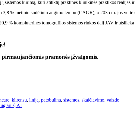
į sistemos kūrimą, kuri atitiktų praktines klinikinės praktikos realijas i
ga 3,8 % metiniu sudėtiniu augimo tempu (CAGR), o 2035 m. jos vertė 
9 % kompiuterinės tomografijos sistemos rinkos dalį JAV ir atsilieka 
je!
ų pirmaujančiomis pramonės įžvalgomis.
hcare
,
klirensu
,
liniją
,
patobulina
,
sistemos
,
skaičiavimo
,
vaizdo
ugiarūšį AI