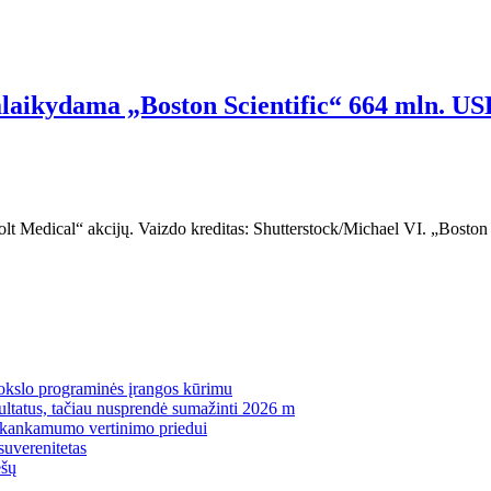
alaikydama „Boston Scientific“ 664 mln. US
Bolt Medical“ akcijų. Vaizdo kreditas: Shutterstock/Michael VI. „Boston
mokslo programinės įrangos kūrimu
zultatus, tačiau nusprendė sumažinti 2026 m
pakankamumo vertinimo priedui
suverenitetas
ėšų