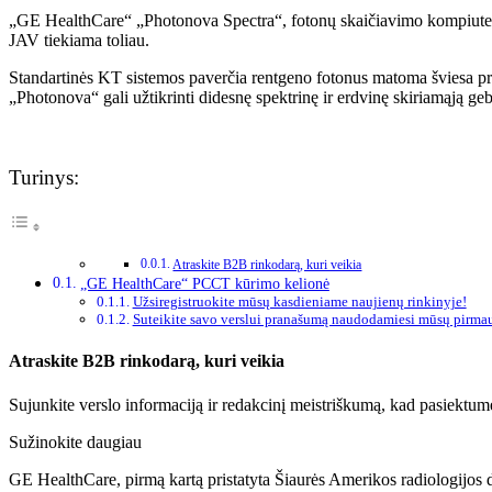
„GE HealthCare“ „Photonova Spectra“, fotonų skaičiavimo kompiuteri
JAV tiekiama toliau.
Standartinės KT sistemos paverčia rentgeno fotonus matoma šviesa prie
„Photonova“ gali užtikrinti didesnę spektrinę ir erdvinę skiriamąją g
Turinys:
Atraskite B2B rinkodarą, kuri veikia
„GE HealthCare“ PCCT kūrimo kelionė
Užsiregistruokite mūsų kasdieniame naujienų rinkinyje!
Suteikite savo verslui pranašumą naudodamiesi mūsų pirma
Atraskite B2B rinkodarą, kuri veikia
Sujunkite verslo informaciją ir redakcinį meistriškumą, kad pasiektum
Sužinokite daugiau
GE HealthCare, pirmą kartą pristatyta Šiaurės Amerikos radiologijo