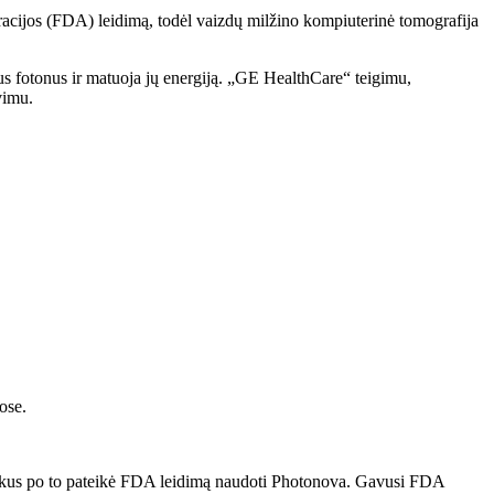
cijos (FDA) leidimą, todėl vaizdų milžino kompiuterinė tomografija
us fotonus ir matuoja jų energiją. „GE HealthCare“ teigimu,
vimu.
ose.
rukus po to pateikė FDA leidimą naudoti Photonova. Gavusi FDA