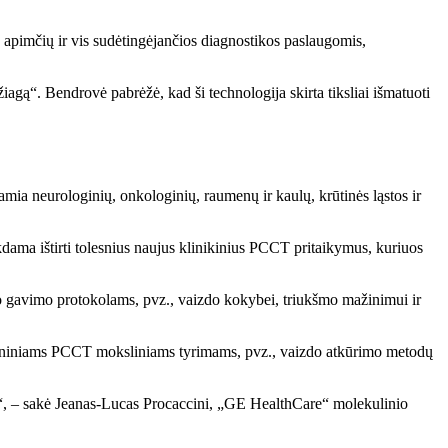
pimčių ir vis sudėtingėjančios diagnostikos paslaugomis,
agą“. Bendrovė pabrėžė, kad ši technologija skirta tiksliai išmatuoti
amia neurologinių, onkologinių, raumenų ir kaulų, krūtinės ląstos ir
ma ištirti tolesnius naujus klinikinius PCCT pritaikymus, kuriuos
 gavimo protokolams, pvz., vaizdo kokybei, triukšmo mažinimui ir
echniniams PCCT moksliniams tyrimams, pvz., vaizdo atkūrimo metodų
je“, – sakė Jeanas-Lucas Procaccini, „GE HealthCare“ molekulinio