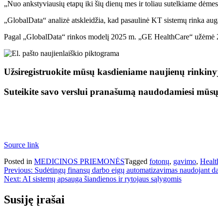
„Nuo ankstyviausių etapų iki šių dienų mes ir toliau sutelkiame dėmesį 
„GlobalData“ analizė atskleidžia, kad pasaulinė KT sistemų rinka au
Pagal „GlobalData“ rinkos modelį 2025 m. „GE HealthCare“ užėmė 20,
Užsiregistruokite mūsų kasdieniame naujienų rinkiny
Suteikite savo verslui pranašumą naudodamiesi mūs
Source link
Posted in
MEDICINOS PRIEMONĖS
Tagged
fotonų
,
gavimo
,
Healt
Navigacija
Previous:
Sudėtingų finansų darbo eigų automatizavimas naudojant da
Next:
AI sistemų apsauga šiandienos ir rytojaus sąlygomis
tarp
įrašų
Susiję įrašai