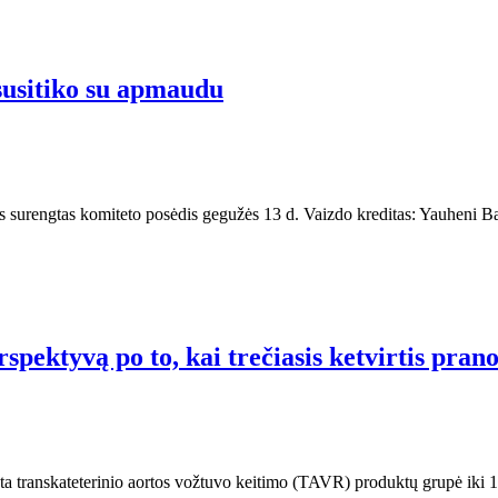
susitiko su apmaudu
s surengtas komiteto posėdis gegužės 13 d. Vaizdo kreditas: Yauheni B
pektyvą po to, kai trečiasis ketvirtis pran
ta transkateterinio aortos vožtuvo keitimo (TAVR) produktų grupė iki