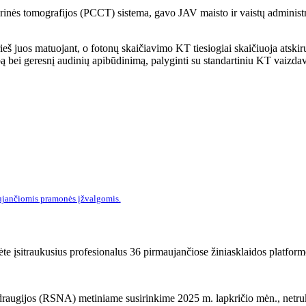
nės tomografijos (PCCT) sistema, gavo JAV maisto ir vaistų administra
š juos matuojant, o fotonų skaičiavimo KT tiesiogiai skaičiuoja atskir
ebą bei geresnį audinių apibūdinimą, palyginti su standartiniu KT vaizda
ujančiomis pramonės įžvalgomis.
ėte įsitraukusius profesionalus 36 pirmaujančiose žiniasklaidos platform
s draugijos (RSNA) metiniame susirinkime 2025 m. lapkričio mėn., net