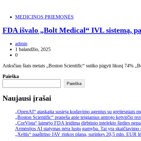
MEDICINOS PRIEMONĖS
FDA išvalo „Bolt Medical“ IVL sistemą, p
admin
1 balandžio, 2025
0
Anksčiau šiais metais „Boston Scientific“ sutiko įsigyti likusį 74% „
Paieška
Paieška
Naujausi įrašai
„OpenAI“ ataskaita susieja kodavimo agentus su greitesniais 
„Boston Scientific“ praneša apie teigiamus antrojo ketvirčio re
„CorVista“ laimėjo FDA leidimą dirbtinio intelekto širdies ne
Armėnijos AI statymas nėra lustų gamyba. Tai yra skaičiavimo 
„Xeltis“ paaštrino JAV rinkos planą, surinkęs 20,5 mln. EUR l