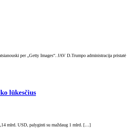
atsianouski per „Getty Images“. JAV D.Trumpo administracija pristatė
oko lūkesčius
 1,14 mlrd. USD, palyginti su maždaug 1 mlrd. […]