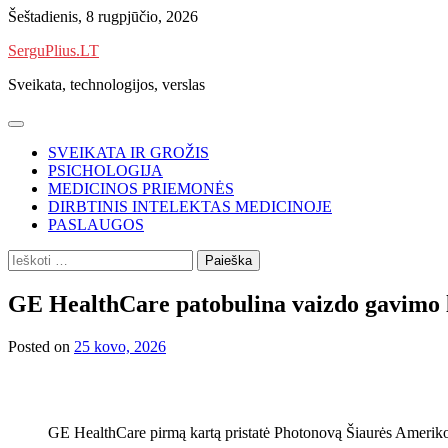
Skip
Šeštadienis, 8 rugpjūčio, 2026
to
SerguPlius.LT
content
Sveikata, technologijos, verslas
SVEIKATA IR GROŽIS
PSICHOLOGIJA
MEDICINOS PRIEMONĖS
DIRBTINIS INTELEKTAS MEDICINOJE
PASLAUGOS
Ieškoti:
GE HealthCare patobulina vaizdo gavimo li
Posted on
25 kovo, 2026
GE HealthCare pirmą kartą pristatė Photonovą Šiaurės Ameriko