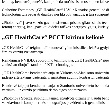
leidimą, bendrovė pranešė, kad pradeda ruoštis sistemos komercializ
Catherine Estrampes, „GE HealthCare“ JAV ir Kanados generalinė dire
technologija turi padaryti daugiau nei fiksuoti vaizdus; ji turi supapr
„Photonova“ į savo vaizdo gavimo sistemas pristato gilaus silicio tec
fotonų energiją, kad „pateiktų didelės raiškos energijos lygius, kurie
„GE HealthCare“ PCCT kūrimo kelionė
„GE HealthCare“ teigimu, „Photonova“ giluminis silicis leidžia gydytoj
širdies vaizdų vizualizacija.
Remdamasi NVIDIA apdorojimo technologija, „GE HealthCare“ nuolat b
„anksčiau ribojo“ standartinė KT technologija.
„GE HealthCare“ bendradarbiauja su Viskonsino-Madisono universitet
judesio artefaktams pagerinti, ir minkštųjų audinių kontrastui pagerinti
Bendrovė taip pat bendradarbiauja su Stanfordo universitetu bendra
vertinimui ir vaizdo pateikimo darbo eigos optimizavimui.
„Photonova Spectra atspindi ilgametį apgalvotą dizainą ir glaudų ben
vaizdavimo ir kompiuterinės tomografijos prezidentas ir generalinis di