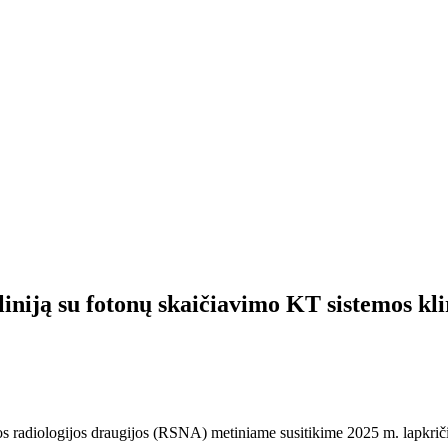
niją su fotonų skaičiavimo KT sistemos kl
s radiologijos draugijos (RSNA) metiniame susitikime 2025 m. lapkrič