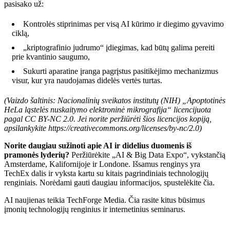
pasisako už:
Kontrolės stiprinimas per visą AI kūrimo ir diegimo gyvavimo
ciklą,
„kriptografinio judrumo“ įdiegimas, kad būtų galima pereiti
prie kvantinio saugumo,
Sukurti aparatine įranga pagrįstus pasitikėjimo mechanizmus
visur, kur yra naudojamas didelės vertės turtas.
(Vaizdo šaltinis: Nacionalinių sveikatos institutų (NIH) „Apoptotinės
HeLa ląstelės nuskaitymo elektroninė mikrografija“ licencijuota
pagal CC BY-NC 2.0. Jei norite peržiūrėti šios licencijos kopiją,
apsilankykite https://creativecommons.org/licenses/by-nc/2.0)
Norite daugiau sužinoti apie AI ir didelius duomenis iš
pramonės lyderių?
Peržiūrėkite „AI & Big Data Expo“, vykstančią
Amsterdame, Kalifornijoje ir Londone. Išsamus renginys yra
TechEx dalis ir vyksta kartu su kitais pagrindiniais technologijų
renginiais. Norėdami gauti daugiau informacijos, spustelėkite čia.
AI naujienas teikia TechForge Media. Čia rasite kitus būsimus
įmonių technologijų renginius ir internetinius seminarus.