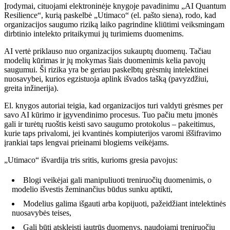
Įrodymai, cituojami elektroninėje knygoje pavadinimu „AI Quantum
Resilience“, kurią paskelbė „Utimaco“ (el. pašto siena), rodo, kad
organizacijos saugumo riziką laiko pagrindine kliūtimi veiksmingam
dirbtinio intelekto pritaikymui jų turimiems duomenims.
AI vertė priklauso nuo organizacijos sukauptų duomenų. Tačiau
modelių kūrimas ir jų mokymas šiais duomenimis kelia pavojų
saugumui. Ši rizika yra be geriau paskelbtų grėsmių intelektinei
nuosavybei, kurios egzistuoja aplink išvados tašką (pavyzdžiui,
greita inžinerija).
El. knygos autoriai teigia, kad organizacijos turi valdyti grėsmes per
savo AI kūrimo ir įgyvendinimo procesus. Tuo pačiu metu įmonės
gali ir turėtų ruoštis keisti savo saugumo protokolus – pakeitimus,
kurie taps privalomi, jei kvantinės kompiuterijos varomi iššifravimo
įrankiai taps lengvai prieinami blogiems veikėjams.
„Utimaco“ išvardija tris sritis, kurioms gresia pavojus:
Blogi veikėjai gali manipuliuoti treniruočių duomenimis, o
modelio išvestis žeminančius būdus sunku aptikti,
Modelius galima išgauti arba kopijuoti, pažeidžiant intelektinės
nuosavybės teises,
Gali būti atskleisti jautrūs duomenys, naudojami treniruočių