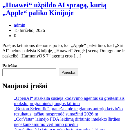
„Huawei“ užpildo AI spragą, kurią
„Apple“ paliko Kinijoje
admin
15 birželio, 2026
0
Praėjus keturioms dienoms po to, kai „Apple“ patvirtino, kad „Siri
AI“ nebus paleista Kinijoje, „Huawei“ žengė į sceną Dongguane ir
paskelbė „HarmonyOS 7“ agentų eros […]
Paieška
Paieška
Naujausi įrašai
„OpenAI“ ataskaita susieja kodavimo agentus su greitesniais
mokslo programinės įrangos kūrimu
„Boston Scientific“ praneša apie teigiamus antrojo ketvirčio
rezultatus, tačiau nusprendė sumažinti 2026 m
„CorVista“ laimėjo FDA leidimą dirbtinio intelekto širdies
nepakankamumo vertinimo priedui
Armėnijos AI statymas nėra lustų gamyba. Tai yra