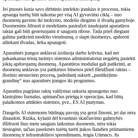
Jei įmonės kuria savo dirbtinio intelekto įrankius ir procesus, tokia
apsauga turėtų būti taikoma per visą AI gyvavimo ciklą – nuo ​​
duomenų gavimo iki mokymo, modelio diegimo ir išvadų gamyboje.
Duomenims šifruoti ir modeliams pasirašyti naudojami aparatūros
raktai gali būti generuojami ir saugomi ribose. Tada prieš diegiant
galima patikrinti modelio vientisumą, o slapti duomenys, apdoroti
atliekant išvadas, lieka apsaugoti.
Aparatinės įrangos anklavai izoliuoja darbo krūvius, kad net
pakankamai teisių turintys sistemos administratoriai negalėtų pasiekti
jokių apdorojamų duomenų. Aparatūros moduliai gali patikrinti, ar
duomenų anklavas yra patikimos būsenos prieš išleidžiant raktus –
išorinio atestavimo procesą, padedantį sukurti „pasitikėjimo
grandinę“ nuo aparatinės įrangos iki programos.
Aparatūra pagrįstas raktų valdymas sukuria apsaugotus nuo
klastojimo žurnalus, apimančius prieigą ir operacijas, kad būtų
palaikomos atitikties sistemos, pvz., ES AI įstatymas.
Daugelis AI sistemoms būdingų pavojų yra gerai žinomi, jei dar nėra
išnaudoti. Rizika, kylanti dėl kvantinio skaičiavimo galimybės
iššifruoti šiuo metu saugiais laikomus duomenis, nėra tokia
tiesioginė, tačiau pasekmės turėtų turėti įtakos šiandien priimamiems
duomenų ir infrastruktūros sprendimams, teigia Utimaco. Jis