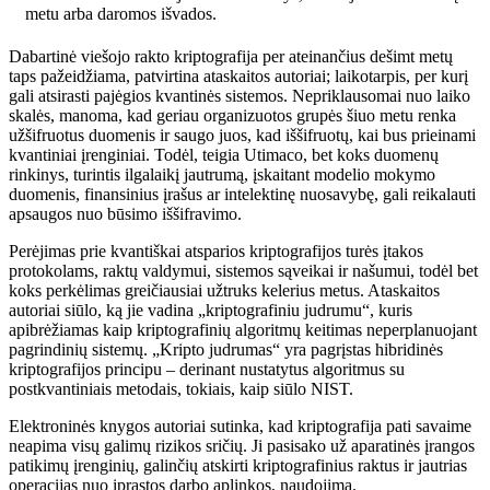
metu arba daromos išvados.
Dabartinė viešojo rakto kriptografija per ateinančius dešimt metų
taps pažeidžiama, patvirtina ataskaitos autoriai; laikotarpis, per kurį
gali atsirasti pajėgios kvantinės sistemos. Nepriklausomai nuo laiko
skalės, manoma, kad geriau organizuotos grupės šiuo metu renka
užšifruotus duomenis ir saugo juos, kad iššifruotų, kai bus prieinami
kvantiniai įrenginiai. Todėl, teigia Utimaco, bet koks duomenų
rinkinys, turintis ilgalaikį jautrumą, įskaitant modelio mokymo
duomenis, finansinius įrašus ar intelektinę nuosavybę, gali reikalauti
apsaugos nuo būsimo iššifravimo.
Perėjimas prie kvantiškai atsparios kriptografijos turės įtakos
protokolams, raktų valdymui, sistemos sąveikai ir našumui, todėl bet
koks perkėlimas greičiausiai užtruks kelerius metus. Ataskaitos
autoriai siūlo, ką jie vadina „kriptografiniu judrumu“, kuris
apibrėžiamas kaip kriptografinių algoritmų keitimas neperplanuojant
pagrindinių sistemų. „Kripto judrumas“ yra pagrįstas hibridinės
kriptografijos principu – derinant nustatytus algoritmus su
postkvantiniais metodais, tokiais, kaip siūlo NIST.
Elektroninės knygos autoriai sutinka, kad kriptografija pati savaime
neapima visų galimų rizikos sričių. Ji pasisako už aparatinės įrangos
patikimų įrenginių, galinčių atskirti kriptografinius raktus ir jautrias
operacijas nuo įprastos darbo aplinkos, naudojimą.