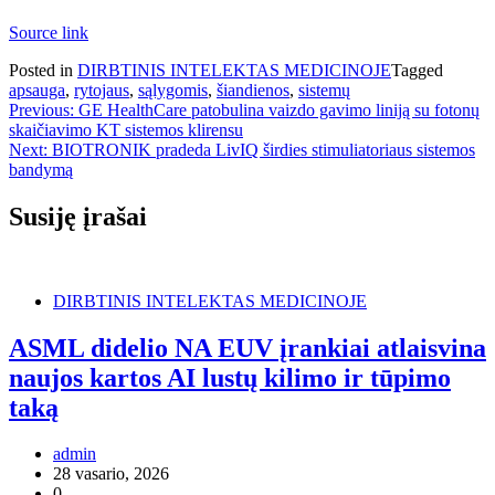
Source link
Posted in
DIRBTINIS INTELEKTAS MEDICINOJE
Tagged
apsauga
,
rytojaus
,
sąlygomis
,
šiandienos
,
sistemų
Navigacija
Previous:
GE HealthCare patobulina vaizdo gavimo liniją su fotonų
skaičiavimo KT sistemos klirensu
tarp
Next:
BIOTRONIK pradeda LivIQ širdies stimuliatoriaus sistemos
įrašų
bandymą
Susiję įrašai
DIRBTINIS INTELEKTAS MEDICINOJE
ASML didelio NA EUV įrankiai atlaisvina
naujos kartos AI lustų kilimo ir tūpimo
taką
admin
28 vasario, 2026
0