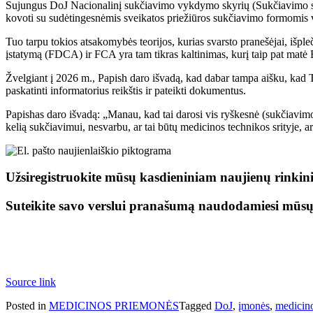
Sujungus DoJ Nacionalinį sukčiavimo vykdymo skyrių (Sukčiavimo sky
kovoti su sudėtingesnėmis sveikatos priežiūros sukčiavimo formomis 
Tuo tarpu tokios atsakomybės teorijos, kurias svarsto pranešėjai, išpl
įstatymą (FDCA) ir FCA yra tam tikras kaltinimas, kurį taip pat mat
Žvelgiant į 2026 m., Papish daro išvadą, kad dabar tampa aišku, kad T
paskatinti informatorius reikštis ir pateikti dokumentus.
Papishas daro išvadą: „Manau, kad tai darosi vis ryškesnė (sukčiavimo 
kelią sukčiavimui, nesvarbu, ar tai būtų medicinos technikos srityje, ar k
Užsiregistruokite mūsų kasdieniniam naujienų rinkini
Suteikite savo verslui pranašumą naudodamiesi mūs
Source link
Posted in
MEDICINOS PRIEMONĖS
Tagged
DoJ
,
įmonės
,
medicin