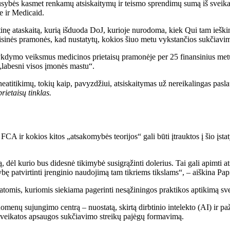
ausybės kasmet renkamų atsiskaitymų ir teismo sprendimų sumą iš sveikat
 ir Medicaid.
nę ataskaitą, kurią išduoda DoJ, kurioje nurodoma, kiek Qui tam ieškin
isinės pramonės, kad nustatytų, kokios šiuo metu vykstančios sukčiav
kdymo veiksmus medicinos prietaisų pramonėje per 25 finansinius met
„labesni visos įmonės mastu“.
atitikimų, tokių kaip, pavyzdžiui, atsiskaitymas už nereikalingas paslaug
rietaisų tinklas.
i FCA ir kokios kitos „atsakomybės teorijos“ gali būti įtrauktos į šio įs
ą, dėl kurio bus didesnė tikimybė susigrąžinti dolerius. Tai gali apimti
ę patvirtinti įrenginio naudojimą tam tikriems tikslams“, – aiškina Pap
tomis, kuriomis siekiama pagerinti nesąžiningos praktikos aptikimą svei
uomenų sujungimo centrą – nuostatą, skirtą dirbtinio intelekto (AI) ir
 sveikatos apsaugos sukčiavimo streikų pajėgų formavimą.