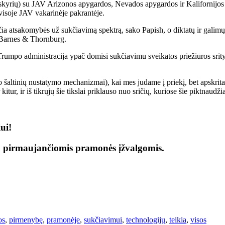
rių) su JAV Arizonos apygardos, Nevados apygardos ir Kalifornijos š
visoje JAV vakarinėje pakrantėje.
ečia atsakomybės už sukčiavimą spektrą, sako Papish, o diktatų ir galim
ė Barnes & Thornburg.
rumpo administracija ypač domisi sukčiavimu sveikatos priežiūros srity
šaltinių nustatymo mechanizmai), kai mes judame į priekį, bet apskritai 
itur, ir iš tikrųjų šie tikslai priklauso nuo sričių, kuriose šie piktnaudži
ui!
ų pirmaujančiomis pramonės įžvalgomis.
os
,
pirmenybę
,
pramonėje
,
sukčiavimui
,
technologijų
,
teikia
,
visos