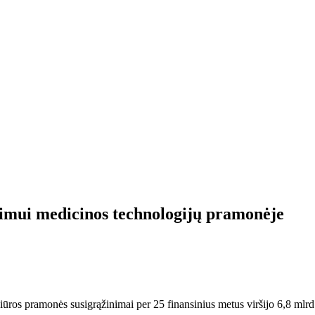
vimui medicinos technologijų pramonėje
ūros pramonės susigrąžinimai per 25 finansinius metus viršijo 6,8 mlrd.