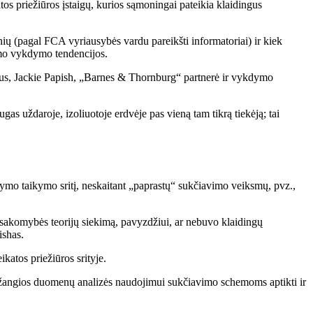
os priežiūros įstaigų, kurios sąmoningai pateikia klaidingus
ių (pagal FCA vyriausybės vardu pareikšti informatoriai) ir kiek
imo vykdymo tendencijos.
us, Jackie Papish, „Barnes & Thornburg“ partnerė ir vykdymo
as uždaroje, izoliuotoje erdvėje pas vieną tam tikrą tiekėją; tai
tatymo taikymo sritį, neskaitant „paprastų“ sukčiavimo veiksmų, pvz.,
 atsakomybės teorijų siekimą, pavyzdžiui, ar nebuvo klaidingų
ishas.
katos priežiūros srityje.
 pažangios duomenų analizės naudojimui sukčiavimo schemoms aptikti ir