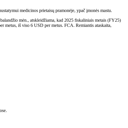
nustatymui medicinos prietaisų pramonėje, ypač įmonės mastu.
. balandžio mėn., atskleidžiama, kad 2025 fiskaliniais metais (FY25)
 per metus, iš viso 6 USD per metus. FCA. Remiantis ataskaita,
ose.