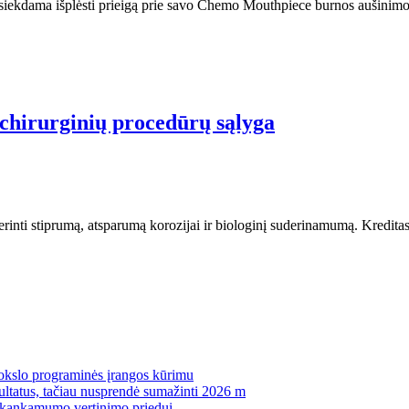
ekdama išplėsti prieigą prie savo Chemo Mouthpiece burnos aušinimo įr
 chirurginių procedūrų sąlyga
nti stiprumą, atsparumą korozijai ir biologinį suderinamumą. Kreditas: 
mokslo programinės įrangos kūrimu
zultatus, tačiau nusprendė sumažinti 2026 m
pakankamumo vertinimo priedui