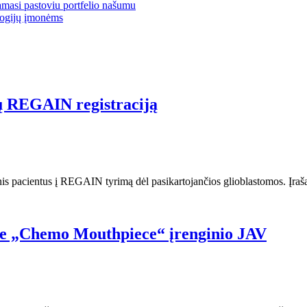
masi pastoviu portfelio našumu
ologijų įmonėms
ų REGAIN registraciją
is pacientus į REGAIN tyrimą dėl pasikartojančios glioblastomos. Įra
prie „Chemo Mouthpiece“ įrenginio JAV