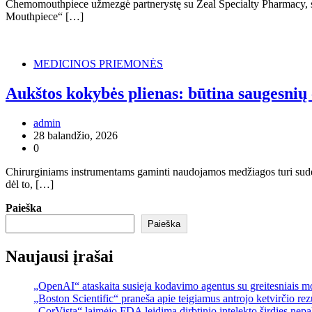
Chemomouthpiece užmezgė partnerystę su Zeal Specialty Pharmacy, si
Mouthpiece“ […]
MEDICINOS PRIEMONĖS
Aukštos kokybės plienas: būtina saugesnių
admin
28 balandžio, 2026
0
Chirurginiams instrumentams gaminti naudojamos medžiagos turi suderi
dėl to, […]
Paieška
Paieška
Naujausi įrašai
„OpenAI“ ataskaita susieja kodavimo agentus su greitesniais 
„Boston Scientific“ praneša apie teigiamus antrojo ketvirčio re
„CorVista“ laimėjo FDA leidimą dirbtinio intelekto širdies ne