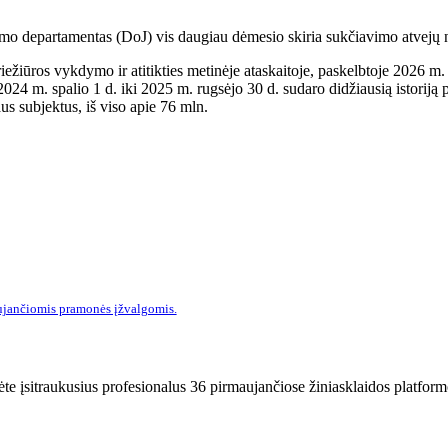
mo departamentas (DoJ) vis daugiau dėmesio skiria sukčiavimo atvejų 
iežiūros vykdymo ir atitikties metinėje ataskaitoje, paskelbtoje 2026 m
024 m. spalio 1 d. iki 2025 m. rugsėjo 30 d. sudaro didžiausią istoriją
us subjektus, iš viso apie 76 mln.
ujančiomis pramonės įžvalgomis.
ėte įsitraukusius profesionalus 36 pirmaujančiose žiniasklaidos platform