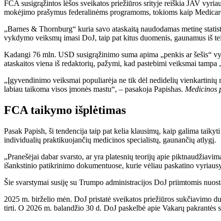
FCA susigrąžintos lėšos sveikatos priežiūros srityje reiškia JAV vyri
mokėjimo prašymus federalinėms programoms, tokioms kaip Medicare
„Barnes & Thornburg“ kuria savo ataskaitą naudodamas metinę statisti
vykdymo veiksmų imasi DoJ, taip pat kitus duomenis, gaunamus iš te
Kadangi 76 mln. USD susigrąžinimo suma apima „penkis ar šešis“ vy
ataskaitos viena iš redaktorių, pažymi, kad pastebimi veiksmai tampa 
„Įgyvendinimo veiksmai populiarėja ne tik dėl nedidelių vienkartinių ne
labiau taikoma visos įmonės mastu“, – pasakoja Papishas.
Medicinos p
FCA taikymo išplėtimas
Pasak Papish, ši tendencija taip pat kelia klausimų, kaip galima taikyt
individualių praktikuojančių medicinos specialistų, gaunančių atlygį.
„Pranešėjai dabar svarsto, ar yra platesnių teorijų apie piktnaudžiavim
išankstinio patikrinimo dokumentuose, kurie vėliau paskatino vyriausyb
Šie svarstymai susiję su Trumpo administracijos DoJ priimtomis nuosta
2025 m. birželio mėn. DoJ pristatė sveikatos priežiūros sukčiavimo d
tirti. O 2026 m. balandžio 30 d. DoJ paskelbė apie Vakarų pakrantės