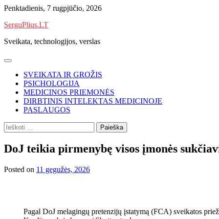
Skip
Penktadienis, 7 rugpjūčio, 2026
to
SerguPlius.LT
content
Sveikata, technologijos, verslas
SVEIKATA IR GROŽIS
PSICHOLOGIJA
MEDICINOS PRIEMONĖS
DIRBTINIS INTELEKTAS MEDICINOJE
PASLAUGOS
Ieškoti:
DoJ teikia pirmenybę visos įmonės sukčia
Posted on
11 gegužės, 2026
Pagal DoJ melagingų pretenzijų įstatymą (FCA) sveikatos prieži