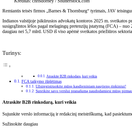
Kreditas: chrisdorney / Shutterstock.com
Remiantis teisės firmos „Barnes & Thornburg“ tyrimais, JAV teisingu
Indianos valstijoje įsikūrusios advokatų kontoros 2025 m. sveikatos pr
susigrąžintos lėšos pagal melagingų pretenzijų įstatymą (FCA) – nuo 2
daugiau nei 5,7 mlrd. USD iš viso apėmė sveikatos priežiūros sektoria
Turinys:
Atraskite B2B rinkodarą, kuri veikia
FCA taikymo išplėtimas
Užsiregistruokite mūsų kasdieniniam naujienų rinkiniui!
Suteikite savo verslui pranašumą naudodamiesi mūsų pirma
Atraskite B2B rinkodarą, kuri veikia
Sujunkite verslo informaciją ir redakcinį meistriškumą, kad pasiektum
Sužinokite daugiau