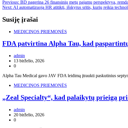
Navigacija
Previous:
BD pagerina 26 finansinių metų pajamų perspektyvą, remda
Next:
AI automatizuoja HR atitiktį, išskyrus sritis, kurių reikia techn
tarp
įrašų
Susiję įrašai
MEDICINOS PRIEMONĖS
FDA patvirtina Alpha Tau, kad paspartint
admin
13 birželio, 2026
0
Alpha Tau Medical gavo JAV FDA leidimą įtraukti paskutinius septyn
MEDICINOS PRIEMONĖS
„Zeal Specialty“, kad palaikytų prieigą 
admin
20 birželio, 2026
0