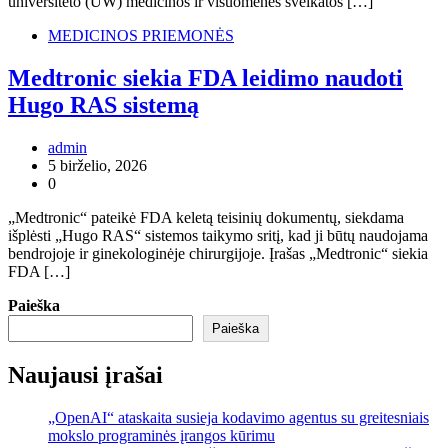
universiteto (UW) medicinos ir visuomenės sveikatos […]
MEDICINOS PRIEMONĖS
Medtronic siekia FDA leidimo naudoti
Hugo RAS sistemą
admin
5 birželio, 2026
0
„Medtronic“ pateikė FDA keletą teisinių dokumentų, siekdama
išplėsti „Hugo RAS“ sistemos taikymo sritį, kad ji būtų naudojama
bendrojoje ir ginekologinėje chirurgijoje. Įrašas „Medtronic“ siekia
FDA […]
Paieška
Paieška
Naujausi įrašai
„OpenAI“ ataskaita susieja kodavimo agentus su greitesniais
mokslo programinės įrangos kūrimu