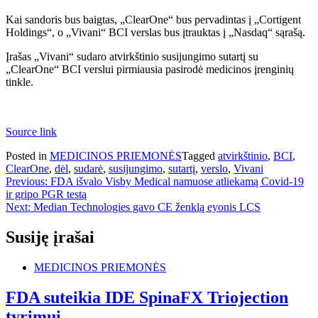
Kai sandoris bus baigtas, „ClearOne“ bus pervadintas į „Cortigent
Holdings“, o „Vivani“ BCI verslas bus įtrauktas į „Nasdaq“ sąrašą.
Įrašas „Vivani“ sudaro atvirkštinio susijungimo sutartį su
„ClearOne“ BCI verslui pirmiausia pasirodė medicinos įrenginių
tinkle.
Source link
Posted in
MEDICINOS PRIEMONĖS
Tagged
atvirkštinio
,
BCI
,
ClearOne
,
dėl
,
sudarė
,
susijungimo
,
sutartį
,
verslo
,
Vivani
Navigacija
Previous:
FDA išvalo Visby Medical namuose atliekamą Covid-19
ir gripo PGR testą
tarp
Next:
Median Technologies gavo CE ženklą eyonis LCS
įrašų
Susiję įrašai
MEDICINOS PRIEMONĖS
FDA suteikia IDE SpinaFX Triojection
tyrimui