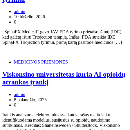
admin
10 birželio, 2026
0
„SpinaFX Medical“ gavo JAV FDA tyrimo prietaiso išimtį (IDE),
kad galėtų ištirti Triojection terapiją. Įrašas, FDA suteikia IDE
SpinaFX Triojection tyrimui, pirmą kartą pasirodė medicinos […]
MEDICINOS PRIEMONĖS
Viskonsino universitetas kuria AI opioidų
atrankos įrankį
admin
8 balandžio, 2025
0
Įrankis analizuoja elektroninius sveikatos įrašus realiu laiku,
identifikuodama modelius, susijusius su opioidų naudojimo
sutrikimais. Kreditas: Shaneinsweden / Shutterstock. Viskonsino