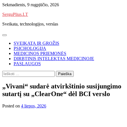
Skip
Sekmadienis, 9 rugpjūčio, 2026
to
SerguPlius.LT
content
Sveikata, technologijos, verslas
SVEIKATA IR GROŽIS
PSICHOLOGIJA
MEDICINOS PRIEMONĖS
DIRBTINIS INTELEKTAS MEDICINOJE
PASLAUGOS
Ieškoti:
„Vivani“ sudarė atvirkštinio susijungimo
sutartį su „ClearOne“ dėl BCI verslo
Posted on
4 liepos, 2026