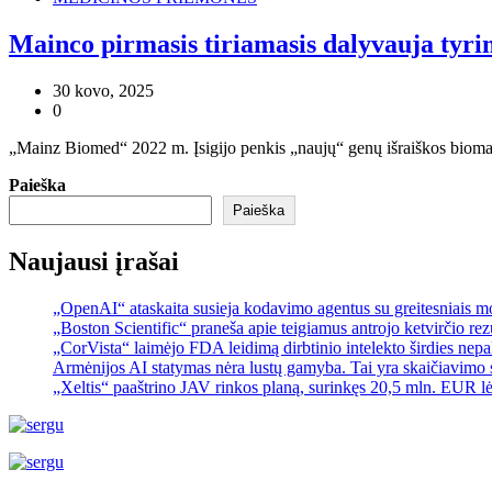
Mainco pirmasis tiriamasis dalyvauja tyrime
30 kovo, 2025
0
„Mainz Biomed“ 2022 m. Įsigijo penkis „naujų“ genų išraiškos biomar
Paieška
Paieška
Naujausi įrašai
„OpenAI“ ataskaita susieja kodavimo agentus su greitesniais 
„Boston Scientific“ praneša apie teigiamus antrojo ketvirčio re
„CorVista“ laimėjo FDA leidimą dirbtinio intelekto širdies ne
Armėnijos AI statymas nėra lustų gamyba. Tai yra skaičiavimo 
„Xeltis“ paaštrino JAV rinkos planą, surinkęs 20,5 mln. EUR l