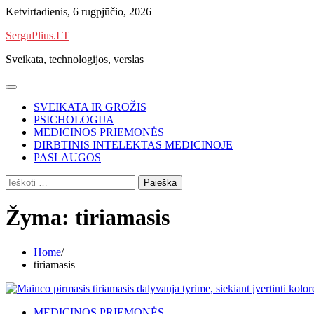
Skip
Ketvirtadienis, 6 rugpjūčio, 2026
to
SerguPlius.LT
content
Sveikata, technologijos, verslas
SVEIKATA IR GROŽIS
PSICHOLOGIJA
MEDICINOS PRIEMONĖS
DIRBTINIS INTELEKTAS MEDICINOJE
PASLAUGOS
Ieškoti:
Žyma:
tiriamasis
Home
tiriamasis
MEDICINOS PRIEMONĖS