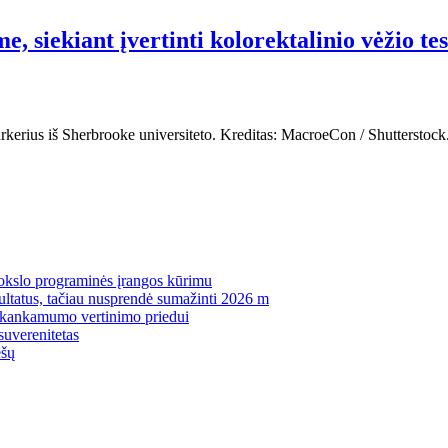
, siekiant įvertinti kolorektalinio vėžio tes
kerius iš Sherbrooke universiteto. Kreditas: MacroeCon / Shutterstoc
mokslo programinės įrangos kūrimu
zultatus, tačiau nusprendė sumažinti 2026 m
pakankamumo vertinimo priedui
suverenitetas
ėšų