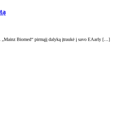
tą
k. „Mainz Biomed“ pirmąjį dalyką įtraukė į savo EAarly […]