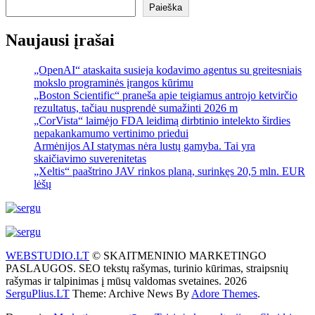
Paieška
Naujausi įrašai
„OpenAI“ ataskaita susieja kodavimo agentus su greitesniais
mokslo programinės įrangos kūrimu
„Boston Scientific“ praneša apie teigiamus antrojo ketvirčio
rezultatus, tačiau nusprendė sumažinti 2026 m
„CorVista“ laimėjo FDA leidimą dirbtinio intelekto širdies
nepakankamumo vertinimo priedui
Armėnijos AI statymas nėra lustų gamyba. Tai yra
skaičiavimo suverenitetas
„Xeltis“ paaštrino JAV rinkos planą, surinkęs 20,5 mln. EUR
lėšų
WEBSTUDIO.LT
© SKAITMENINIO MARKETINGO
PASLAUGOS. SEO tekstų rašymas, turinio kūrimas, straipsnių
rašymas ir talpinimas į mūsų valdomas svetaines. 2026
SerguPlius.LT
Theme: Archive News By
Adore Themes
.