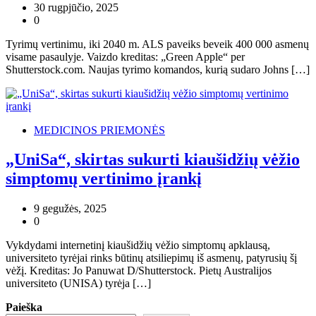
30 rugpjūčio, 2025
0
Tyrimų vertinimu, iki 2040 m. ALS paveiks beveik 400 000 asmenų
visame pasaulyje. Vaizdo kreditas: „Green Apple“ per
Shutterstock.com. Naujas tyrimo komandos, kurią sudaro Johns […]
MEDICINOS PRIEMONĖS
„UniSa“, skirtas sukurti kiaušidžių vėžio
simptomų vertinimo įrankį
9 gegužės, 2025
0
Vykdydami internetinį kiaušidžių vėžio simptomų apklausą,
universiteto tyrėjai rinks būtinų atsiliepimų iš asmenų, patyrusių šį
vėžį. Kreditas: Jo Panuwat D/Shutterstock. Pietų Australijos
universiteto (UNISA) tyrėja […]
Paieška