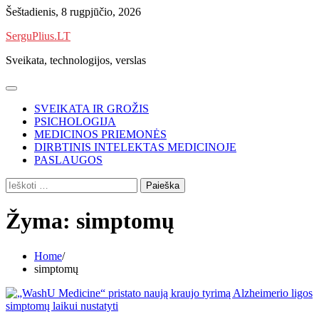
Skip
Šeštadienis, 8 rugpjūčio, 2026
to
SerguPlius.LT
content
Sveikata, technologijos, verslas
SVEIKATA IR GROŽIS
PSICHOLOGIJA
MEDICINOS PRIEMONĖS
DIRBTINIS INTELEKTAS MEDICINOJE
PASLAUGOS
Ieškoti:
Žyma:
simptomų
Home
simptomų