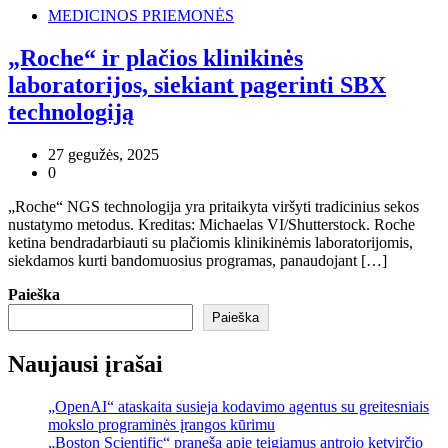
MEDICINOS PRIEMONĖS
„Roche“ ir plačios klinikinės
laboratorijos, siekiant pagerinti SBX
technologiją
27 gegužės, 2025
0
„Roche“ NGS technologija yra pritaikyta viršyti tradicinius sekos
nustatymo metodus. Kreditas: Michaelas VI/Shutterstock. Roche
ketina bendradarbiauti su plačiomis klinikinėmis laboratorijomis,
siekdamos kurti bandomuosius programas, panaudojant […]
Paieška
Paieška
Naujausi įrašai
„OpenAI“ ataskaita susieja kodavimo agentus su greitesniais
mokslo programinės įrangos kūrimu
„Boston Scientific“ praneša apie teigiamus antrojo ketvirčio