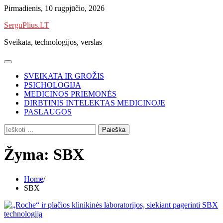
Skip
Pirmadienis, 10 rugpjūčio, 2026
to
SerguPlius.LT
content
Sveikata, technologijos, verslas
SVEIKATA IR GROŽIS
PSICHOLOGIJA
MEDICINOS PRIEMONĖS
DIRBTINIS INTELEKTAS MEDICINOJE
PASLAUGOS
Ieškoti:
Žyma:
SBX
Home
SBX