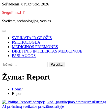
Skip
Šeštadienis, 8 rugpjūčio, 2026
to
SerguPlius.LT
content
Sveikata, technologijos, verslas
SVEIKATA IR GROŽIS
PSICHOLOGIJA
MEDICINOS PRIEMONĖS
DIRBTINIS INTELEKTAS MEDICINOJE
PASLAUGOS
Ieškoti:
Žyma:
Report
Home
Report