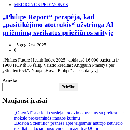
MEDICINOS PRIEMONĖS
„Philips Report“ perspėja, kad
„pasitikėjimo atotrūkis“ užstringa AI
priėmimą sveikatos priežiūros srityje
15 gegužės, 2025
0
„Philips Future Health Index 2025“ apklausė 16 000 pacientų ir
1900 HCP iš 16 šalių. Vaizdo kreditas: Anggalih Prasetya per
„Shutterstock“. Nauja „Royal Philips“ ataskaita […]
Paieška
Paieška
Naujausi įrašai
„OpenAI“ ataskaita susieja kodavimo agentus su greitesniais
mokslo programinės įrangos kūrimu
„Boston Scientific“ praneša apie teigiamus antrojo ketvirčio
rezultatus, tačiau nusprendė sumažinti 2026 m