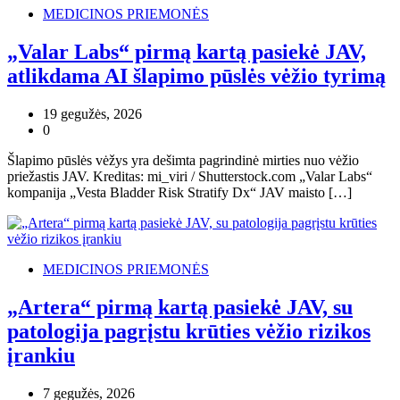
MEDICINOS PRIEMONĖS
„Valar Labs“ pirmą kartą pasiekė JAV,
atlikdama AI šlapimo pūslės vėžio tyrimą
19 gegužės, 2026
0
Šlapimo pūslės vėžys yra dešimta pagrindinė mirties nuo vėžio
priežastis JAV. Kreditas: mi_viri / Shutterstock.com „Valar Labs“
kompanija „Vesta Bladder Risk Stratify Dx“ JAV maisto […]
MEDICINOS PRIEMONĖS
„Artera“ pirmą kartą pasiekė JAV, su
patologija pagrįstu krūties vėžio rizikos
įrankiu
7 gegužės, 2026