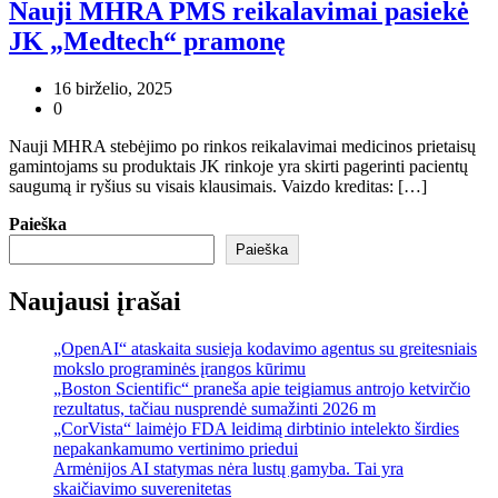
Nauji MHRA PMS reikalavimai pasiekė
JK „Medtech“ pramonę
16 birželio, 2025
0
Nauji MHRA stebėjimo po rinkos reikalavimai medicinos prietaisų
gamintojams su produktais JK rinkoje yra skirti pagerinti pacientų
saugumą ir ryšius su visais klausimais. Vaizdo kreditas: […]
Paieška
Paieška
Naujausi įrašai
„OpenAI“ ataskaita susieja kodavimo agentus su greitesniais
mokslo programinės įrangos kūrimu
„Boston Scientific“ praneša apie teigiamus antrojo ketvirčio
rezultatus, tačiau nusprendė sumažinti 2026 m
„CorVista“ laimėjo FDA leidimą dirbtinio intelekto širdies
nepakankamumo vertinimo priedui
Armėnijos AI statymas nėra lustų gamyba. Tai yra
skaičiavimo suverenitetas