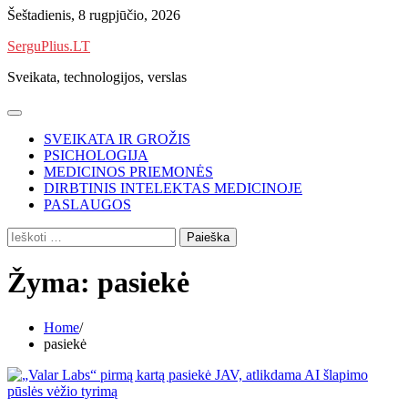
Skip
Šeštadienis, 8 rugpjūčio, 2026
to
SerguPlius.LT
content
Sveikata, technologijos, verslas
SVEIKATA IR GROŽIS
PSICHOLOGIJA
MEDICINOS PRIEMONĖS
DIRBTINIS INTELEKTAS MEDICINOJE
PASLAUGOS
Ieškoti:
Žyma:
pasiekė
Home
pasiekė