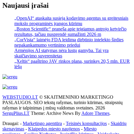
Naujausi įrašai
„OpenAI“ ataskaita susieja kodavimo agentus su greitesniais
mokslo programinės įrangos kūrimu
„Boston Scientific“ praneša apie teigiamus antrojo ketvirčio
rezultatus, tačiau nusprendė sumažinti 2026 m
„CorVista“ laimėjo FDA leidimą dirbtinio intelekto širdies
nepakankamumo vertinimo priedui
Armėnijos AI statymas nėra lustų gamyba. Tai yra
skaičiavimo suverenitetas
„Xeltis“ paaštrino JAV rinkos planą, surinkęs 20,5 mln. EUR
lėšų
WEBSTUDIO.LT
© SKAITMENINIO MARKETINGO
PASLAUGOS. SEO tekstų rašymas, turinio kūrimas, straipsnių
rašymas ir talpinimas į mūsų valdomas svetaines. 2026
SerguPlius.LT
Theme: Archive News By
Adore Themes
.
Draugai: -
Marketingo agentūra
-
Teisinės konsultacijos
-
Skaidrių
skenavimas
-
Klaipedos miesto naujienos
-
Miesto