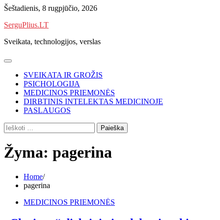
Skip
Šeštadienis, 8 rugpjūčio, 2026
to
SerguPlius.LT
content
Sveikata, technologijos, verslas
SVEIKATA IR GROŽIS
PSICHOLOGIJA
MEDICINOS PRIEMONĖS
DIRBTINIS INTELEKTAS MEDICINOJE
PASLAUGOS
Ieškoti:
Žyma:
pagerina
Home
pagerina
MEDICINOS PRIEMONĖS