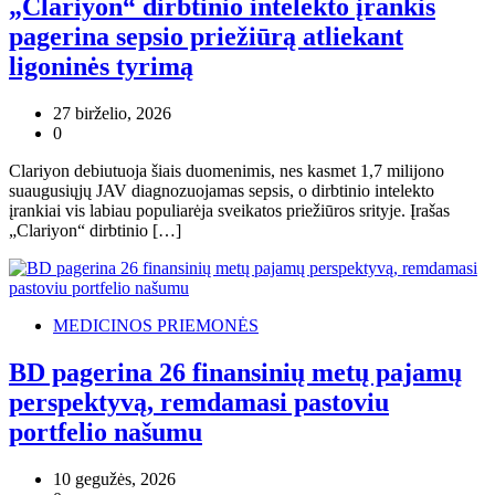
„Clariyon“ dirbtinio intelekto įrankis
pagerina sepsio priežiūrą atliekant
ligoninės tyrimą
27 birželio, 2026
0
Clariyon debiutuoja šiais duomenimis, nes kasmet 1,7 milijono
suaugusiųjų JAV diagnozuojamas sepsis, o dirbtinio intelekto
įrankiai vis labiau populiarėja sveikatos priežiūros srityje. Įrašas
„Clariyon“ dirbtinio […]
MEDICINOS PRIEMONĖS
BD pagerina 26 finansinių metų pajamų
perspektyvą, remdamasi pastoviu
portfelio našumu
10 gegužės, 2026