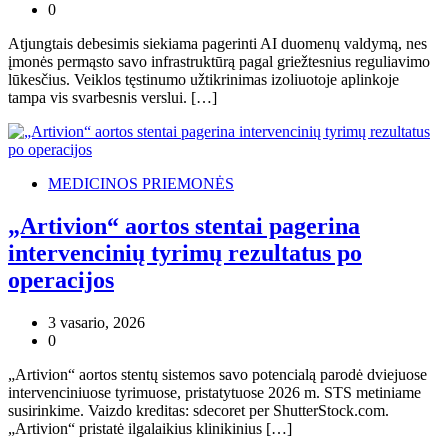
0
Atjungtais debesimis siekiama pagerinti AI duomenų valdymą, nes
įmonės permąsto savo infrastruktūrą pagal griežtesnius reguliavimo
lūkesčius. Veiklos tęstinumo užtikrinimas izoliuotoje aplinkoje
tampa vis svarbesnis verslui. […]
MEDICINOS PRIEMONĖS
„Artivion“ aortos stentai pagerina
intervencinių tyrimų rezultatus po
operacijos
3 vasario, 2026
0
„Artivion“ aortos stentų sistemos savo potencialą parodė dviejuose
intervenciniuose tyrimuose, pristatytuose 2026 m. STS metiniame
susirinkime. Vaizdo kreditas: sdecoret per ShutterStock.com.
„Artivion“ pristatė ilgalaikius klinikinius […]