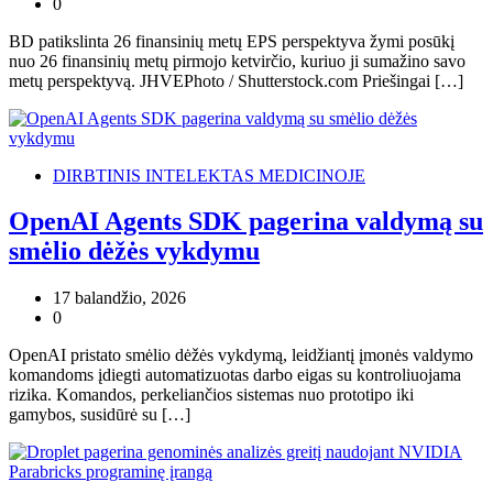
0
BD patikslinta 26 finansinių metų EPS perspektyva žymi posūkį
nuo 26 finansinių metų pirmojo ketvirčio, ​​kuriuo ji sumažino savo
metų perspektyvą. JHVEPhoto / Shutterstock.com Priešingai […]
DIRBTINIS INTELEKTAS MEDICINOJE
OpenAI Agents SDK pagerina valdymą su
smėlio dėžės vykdymu
17 balandžio, 2026
0
OpenAI pristato smėlio dėžės vykdymą, leidžiantį įmonės valdymo
komandoms įdiegti automatizuotas darbo eigas su kontroliuojama
rizika. Komandos, perkeliančios sistemas nuo prototipo iki
gamybos, susidūrė su […]