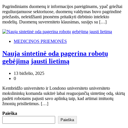
Pagrindiniams duomenų ir informacijos pareigūnams, ypač griežtai
reguliuojamuose sektoriuose, duomenų valdymas buvo pagrindinė
priežastis, neleidžianti įmonėms pritaikyti dirbtinio intelekto
modelių. Duomenų suvereniteto klausimas, susijęs su […]
MEDICINOS PRIEMONĖS
Nauja sintetinė oda pagerina robotų
gebėjimą jausti lietimą
13 birželio, 2025
0
Kembridžo universiteto ir Londono universiteto universiteto
mokslininkų komanda sukūrė labai reaguojančią sintetinę odą, skirtą
padėti robotams pajusti savo aplinką taip, kad artimai imituotų
žmonių prisilietimus. […]
Paieška
Paieška